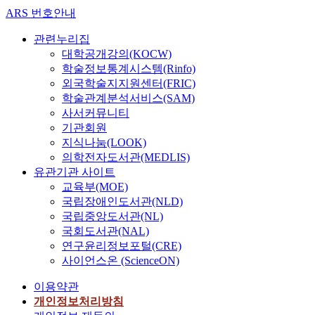
ARS 번호안내
관련누리집
대학공개강의(KOCW)
학술정보통계시스템(Rinfo)
외국학술지지원센터(FRIC)
학술관계분석서비스(SAM)
사서커뮤니티
기관회원
지식나눔(LOOK)
의학전자도서관(MEDLIS)
유관기관 사이트
교육부(MOE)
국립장애인도서관(NLD)
국립중앙도서관(NL)
국회도서관(NAL)
연구윤리정보포털(CRE)
사이언스온 (ScienceON)
이용약관
개인정보처리방침