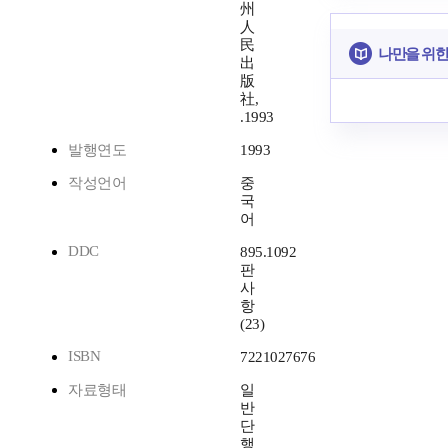
州
人
民
나만을 위한
出
版
社,
.1993
발행연도
1993
작성언어
중
국
어
DDC
895.1092
판
사
항
(23)
ISBN
7221027676
자료형태
일
반
단
행