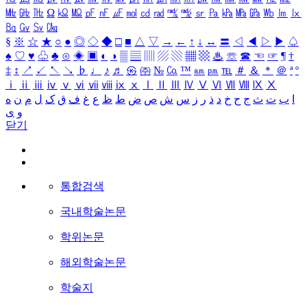
㎒
㎓
㎔
Ω
㏀
㏁
㎊
㎋
㎌
㏖
㏅
㎭
㎮
㎯
㏛
㎩
㎪
㎫
㎬
㏝
㏐
㏓
㏃
㏉
㏜
㏆
§
※
☆
★
○
●
◎
◇
◆
□
■
△
▽
→
←
↑
↓
↔
〓
◁
◀
▷
▶
♤
♠
♡
♥
♧
♣
⊙
◈
▣
◐
◑
▒
▤
▥
▨
▧
▦
▩
♨
☏
☎
☜
☞
¶
†
‡
↕
↗
↙
↖
↘
♭
♩
♪
♬
㉿
㈜
№
㏇
™
㏂
㏘
℡
＃
＆
＊
＠
ª
º
ⅰ
ⅱ
ⅲ
ⅳ
ⅴ
ⅵ
ⅶ
ⅷ
ⅸ
ⅹ
Ⅰ
Ⅱ
Ⅲ
Ⅳ
Ⅴ
Ⅵ
Ⅶ
Ⅷ
Ⅸ
Ⅹ
ا
ب
ت
ث
ج
ح
خ
د
ذ
ر
ز
س
ش
ص
ض
ط
ظ
ع
غ
ف
ق
ک
ل
م
ن
ه
و
ی
닫기
통합검색
국내학술논문
학위논문
해외학술논문
학술지