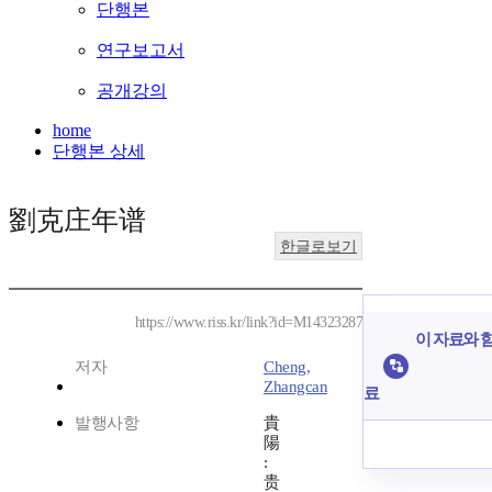
단행본
연구보고서
공개강의
home
단행본 상세
劉克庄年谱
한글로보기
https://www.riss.kr/link?id=M14323287
이 자료와 함
저자
Cheng,
Zhangcan
료
발행사항
貴
陽
:
贵