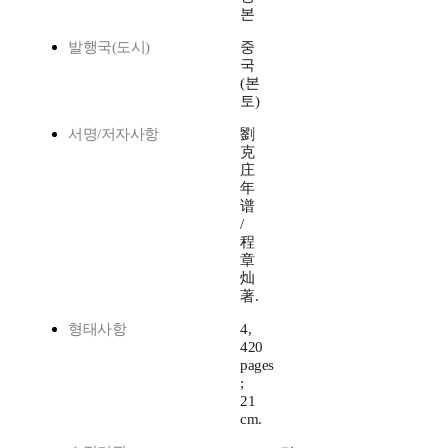
본
발행국(도시)
중
국
(본
토)
서명/저자사항
劉
克
庄
年
谱
/
程
章
灿
著.
형태사항
4,
420
pages
;
21
cm.