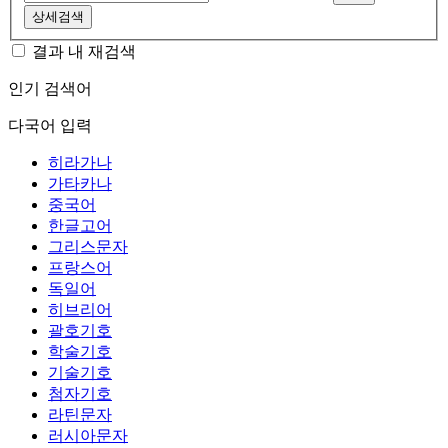
상세검색
결과 내 재검색
인기 검색어
다국어 입력
히라가나
가타카나
중국어
한글고어
그리스문자
프랑스어
독일어
히브리어
괄호기호
학술기호
기술기호
첨자기호
라틴문자
러시아문자