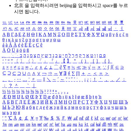
北京 을 입력하시려면
beijing
을 입력하시고 space를 누르
시면 됩니다.
ㅥ
ㅦ
ㅧ
ㅨ
ㅩ
ㅪ
ㅫ
ㅬ
ㅭ
ㅮ
ㅯ
ㅰ
ㅱ
ㅲ
ㅳ
ㅴ
ㅵ
ㅶ
ㅷ
ㅸ
ㅹ
ㅺ
ㅻ
ㅼ
ㅽ
ㅾ
ㅿ
ㆀ
ㆁ
ㆂ
ㆃ
ㆄ
ㆅ
ㆆ
ㆇ
ㆈ
ㆉ
ㆊ
ㆋ
ㆌ
ㆍ
ㆎ
Α
Β
Γ
Δ
Ε
Ζ
Η
Θ
Ι
Κ
Λ
Μ
Ν
Ξ
Ο
Π
Ρ
Σ
Τ
Υ
Φ
Χ
Ψ
Ω
α
β
γ
δ
ε
ζ
η
θ
ι
κ
λ
μ
ν
ξ
ο
π
ρ
σ
τ
υ
φ
χ
ψ
ω
á
à
Á
À
é
è
É
È
ç
Ç
ê
Ä
Ö
Ü
ä
ö
ü
ß
ְ
ֳ
ֲ
ֱ
ָ
ַ
ֵ
ֶ
ִ
ֹ
ּ
ֻ
ׂ
ׁ
ּ
ב
ה
נ
מ
צ
ת
ץ
ש
ד
ג
כ
ע
י
ח
ל
ך
ף
ק
ר
א
ט
ו
ן
ם
פ
‘
’
“
”
〔
〕
〈
〉
「
」
『
』
【
】
＂
（
）
［
］
｛
｝
±
×
÷
≠
≤
≥
∞
∴
♂
♀
∠
⊥
⌒
∂
∇
≡
≒
≪
≫
√
∽
∝
∵
∫
∬
∈
∋
⊆
⊇
⊂
⊃
∪
∩
∧
∨
￢
⇒
⇔
∀
∃
∮
∑
∏
＋
－
＜
＝
＞
、
。
·
‥
…
¨
〃
―
∥
＼
∼
´
～
ˇ
˘
˝
˚
˙
¸
˛
¡
¿
ː
！
＇
，
．
／
：
；
？
＾
＿
｀
｜
½
⅓
⅔
¼
¾
⅛
⅜
⅝
⅞
¹
²
³
⁴
ⁿ
₁
₂
₃
₄
Æ
Ð
Ħ
Ĳ
Ł
Ø
Œ
Þ
Ŧ
Ŋ
æ
đ
ð
ħ
ı
ĳ
ĸ
ŀ
ł
ø
œ
ß
þ
ŧ
ŋ
ŉ
А
Б
В
Г
Д
Е
Ё
Ж
З
И
Й
К
Л
М
Н
О
П
Р
С
Т
У
Ф
Х
Ц
Ч
Ш
Щ
Ъ
Ы
Ь
Э
Ю
Я
а
б
в
г
д
е
ё
ж
з
и
й
к
л
м
н
о
п
р
с
т
у
ф
х
ц
ч
ш
щ
ъ
ы
ь
э
ю
я
′
″
℃
Å
￠
￡
￥
¤
℉
‰
＄
％
Ｆ
￦
㎕
㎖
㎗
ℓ
㎘
㏄
㎣
㎤
㎥
㎦
㎙
㎚
㎛
㎜
㎝
㎞
㎟
㎠
㎡
㎢
㏊
㎍
㎎
㎏
㏏
㎈
㎉
㏈
㎧
㎨
㎰
㎱
㎲
㎳
㎴
㎵
㎶
㎷
㎸
㎹
㎀
㎁
㎂
㎃
㎄
㎺
㎻
㎽
㎾
㎿
㎐
㎑