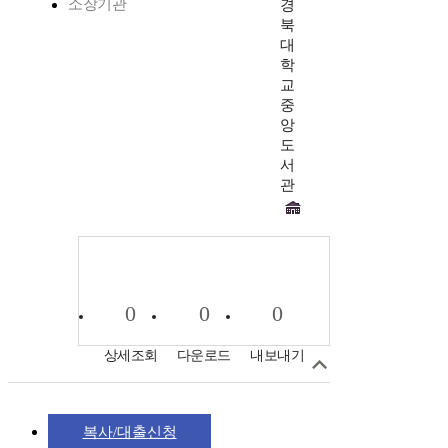
소장기관
경
북
대
학
교
중
앙
도
서
관
0
0
0
상세조회
다운로드
내보내기
복사/대출신청