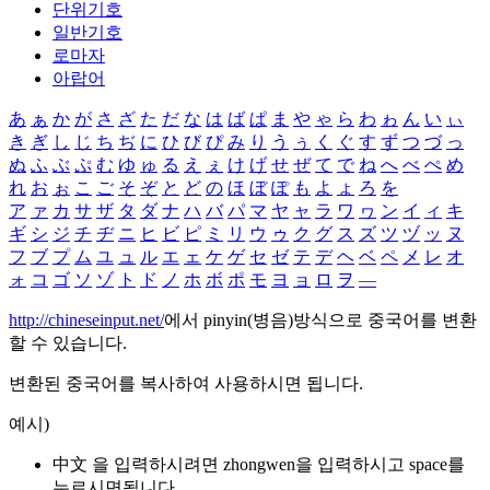
단위기호
일반기호
로마자
아랍어
あ
ぁ
か
が
さ
ざ
た
だ
な
は
ば
ぱ
ま
や
ゃ
ら
わ
ゎ
ん
い
ぃ
き
ぎ
し
じ
ち
ぢ
に
ひ
び
ぴ
み
り
う
ぅ
く
ぐ
す
ず
つ
づ
っ
ぬ
ふ
ぶ
ぷ
む
ゆ
ゅ
る
え
ぇ
け
げ
せ
ぜ
て
で
ね
へ
べ
ぺ
め
れ
お
ぉ
こ
ご
そ
ぞ
と
ど
の
ほ
ぼ
ぽ
も
よ
ょ
ろ
を
ア
ァ
カ
サ
ザ
タ
ダ
ナ
ハ
バ
パ
マ
ヤ
ャ
ラ
ワ
ヮ
ン
イ
ィ
キ
ギ
シ
ジ
チ
ヂ
ニ
ヒ
ビ
ピ
ミ
リ
ウ
ゥ
ク
グ
ス
ズ
ツ
ヅ
ッ
ヌ
フ
ブ
プ
ム
ユ
ュ
ル
エ
ェ
ケ
ゲ
セ
ゼ
テ
デ
ヘ
ベ
ペ
メ
レ
オ
ォ
コ
ゴ
ソ
ゾ
ト
ド
ノ
ホ
ボ
ポ
モ
ヨ
ョ
ロ
ヲ
―
http://chineseinput.net/
에서 pinyin(병음)방식으로 중국어를 변환
할 수 있습니다.
변환된 중국어를 복사하여 사용하시면 됩니다.
예시)
中文 을 입력하시려면
zhongwen
을 입력하시고 space를
누르시면됩니다.