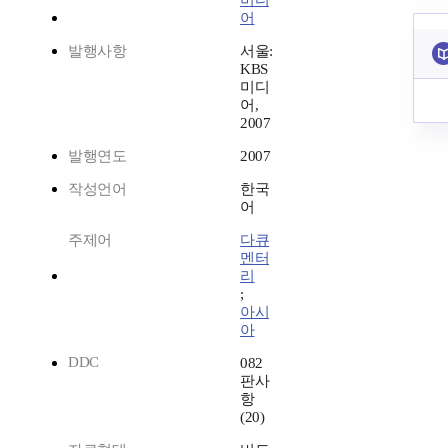
미디
어
발행사항
서울:
KBS
미디
어,
2007
발행연도
2007
작성언어
한국
어
주제어
다큐
멘터
리
;
아시
아
DDC
082
판사
항
(20)