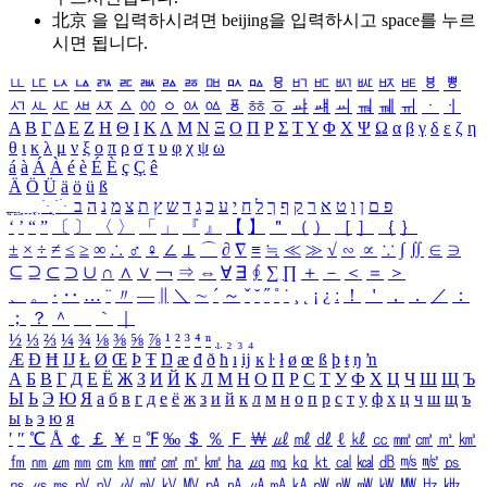
北京 을 입력하시려면
beijing
을 입력하시고 space를 누르
시면 됩니다.
ㅥ
ㅦ
ㅧ
ㅨ
ㅩ
ㅪ
ㅫ
ㅬ
ㅭ
ㅮ
ㅯ
ㅰ
ㅱ
ㅲ
ㅳ
ㅴ
ㅵ
ㅶ
ㅷ
ㅸ
ㅹ
ㅺ
ㅻ
ㅼ
ㅽ
ㅾ
ㅿ
ㆀ
ㆁ
ㆂ
ㆃ
ㆄ
ㆅ
ㆆ
ㆇ
ㆈ
ㆉ
ㆊ
ㆋ
ㆌ
ㆍ
ㆎ
Α
Β
Γ
Δ
Ε
Ζ
Η
Θ
Ι
Κ
Λ
Μ
Ν
Ξ
Ο
Π
Ρ
Σ
Τ
Υ
Φ
Χ
Ψ
Ω
α
β
γ
δ
ε
ζ
η
θ
ι
κ
λ
μ
ν
ξ
ο
π
ρ
σ
τ
υ
φ
χ
ψ
ω
á
à
Á
À
é
è
É
È
ç
Ç
ê
Ä
Ö
Ü
ä
ö
ü
ß
ְ
ֳ
ֲ
ֱ
ָ
ַ
ֵ
ֶ
ִ
ֹ
ּ
ֻ
ׂ
ׁ
ּ
ב
ה
נ
מ
צ
ת
ץ
ש
ד
ג
כ
ע
י
ח
ל
ך
ף
ק
ר
א
ט
ו
ן
ם
פ
‘
’
“
”
〔
〕
〈
〉
「
」
『
』
【
】
＂
（
）
［
］
｛
｝
±
×
÷
≠
≤
≥
∞
∴
♂
♀
∠
⊥
⌒
∂
∇
≡
≒
≪
≫
√
∽
∝
∵
∫
∬
∈
∋
⊆
⊇
⊂
⊃
∪
∩
∧
∨
￢
⇒
⇔
∀
∃
∮
∑
∏
＋
－
＜
＝
＞
、
。
·
‥
…
¨
〃
―
∥
＼
∼
´
～
ˇ
˘
˝
˚
˙
¸
˛
¡
¿
ː
！
＇
，
．
／
：
；
？
＾
＿
｀
｜
½
⅓
⅔
¼
¾
⅛
⅜
⅝
⅞
¹
²
³
⁴
ⁿ
₁
₂
₃
₄
Æ
Ð
Ħ
Ĳ
Ł
Ø
Œ
Þ
Ŧ
Ŋ
æ
đ
ð
ħ
ı
ĳ
ĸ
ŀ
ł
ø
œ
ß
þ
ŧ
ŋ
ŉ
А
Б
В
Г
Д
Е
Ё
Ж
З
И
Й
К
Л
М
Н
О
П
Р
С
Т
У
Ф
Х
Ц
Ч
Ш
Щ
Ъ
Ы
Ь
Э
Ю
Я
а
б
в
г
д
е
ё
ж
з
и
й
к
л
м
н
о
п
р
с
т
у
ф
х
ц
ч
ш
щ
ъ
ы
ь
э
ю
я
′
″
℃
Å
￠
￡
￥
¤
℉
‰
＄
％
Ｆ
￦
㎕
㎖
㎗
ℓ
㎘
㏄
㎣
㎤
㎥
㎦
㎙
㎚
㎛
㎜
㎝
㎞
㎟
㎠
㎡
㎢
㏊
㎍
㎎
㎏
㏏
㎈
㎉
㏈
㎧
㎨
㎰
㎱
㎲
㎳
㎴
㎵
㎶
㎷
㎸
㎹
㎀
㎁
㎂
㎃
㎄
㎺
㎻
㎽
㎾
㎿
㎐
㎑