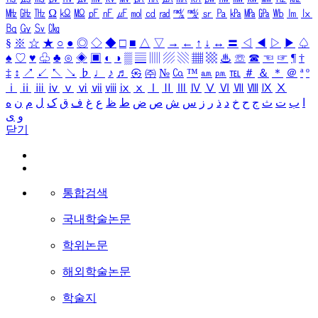
㎒
㎓
㎔
Ω
㏀
㏁
㎊
㎋
㎌
㏖
㏅
㎭
㎮
㎯
㏛
㎩
㎪
㎫
㎬
㏝
㏐
㏓
㏃
㏉
㏜
㏆
§
※
☆
★
○
●
◎
◇
◆
□
■
△
▽
→
←
↑
↓
↔
〓
◁
◀
▷
▶
♤
♠
♡
♥
♧
♣
⊙
◈
▣
◐
◑
▒
▤
▥
▨
▧
▦
▩
♨
☏
☎
☜
☞
¶
†
‡
↕
↗
↙
↖
↘
♭
♩
♪
♬
㉿
㈜
№
㏇
™
㏂
㏘
℡
＃
＆
＊
＠
ª
º
ⅰ
ⅱ
ⅲ
ⅳ
ⅴ
ⅵ
ⅶ
ⅷ
ⅸ
ⅹ
Ⅰ
Ⅱ
Ⅲ
Ⅳ
Ⅴ
Ⅵ
Ⅶ
Ⅷ
Ⅸ
Ⅹ
ا
ب
ت
ث
ج
ح
خ
د
ذ
ر
ز
س
ش
ص
ض
ط
ظ
ع
غ
ف
ق
ک
ل
م
ن
ه
و
ی
닫기
통합검색
국내학술논문
학위논문
해외학술논문
학술지