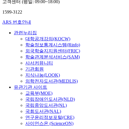
고객센터 (평일: 09:00~18:00)
1599-3122
ARS 번호안내
관련누리집
대학공개강의(KOCW)
학술정보통계시스템(Rinfo)
외국학술지지원센터(FRIC)
학술관계분석서비스(SAM)
사서커뮤니티
기관회원
지식나눔(LOOK)
의학전자도서관(MEDLIS)
유관기관 사이트
교육부(MOE)
국립장애인도서관(NLD)
국립중앙도서관(NL)
국회도서관(NAL)
연구윤리정보포털(CRE)
사이언스온 (ScienceON)