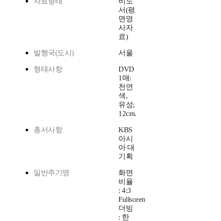
자료형태
비도
서(평
면영
사자
료)
발행국(도시)
서울
형태사항
DVD
1매:
천연
색,
유성;
12cm.
총서사항
KBS
아시
아 대
기획
일반주기명
화면
비율
: 4:3
Fullsceen
더빙
: 한