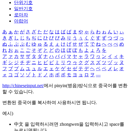
단위기호
일반기호
로마자
아랍어
あ
ぁ
か
が
さ
ざ
た
だ
な
は
ば
ぱ
ま
や
ゃ
ら
わ
ゎ
ん
い
ぃ
き
ぎ
し
じ
ち
ぢ
に
ひ
び
ぴ
み
り
う
ぅ
く
ぐ
す
ず
つ
づ
っ
ぬ
ふ
ぶ
ぷ
む
ゆ
ゅ
る
え
ぇ
け
げ
せ
ぜ
て
で
ね
へ
べ
ぺ
め
れ
お
ぉ
こ
ご
そ
ぞ
と
ど
の
ほ
ぼ
ぽ
も
よ
ょ
ろ
を
ア
ァ
カ
サ
ザ
タ
ダ
ナ
ハ
バ
パ
マ
ヤ
ャ
ラ
ワ
ヮ
ン
イ
ィ
キ
ギ
シ
ジ
チ
ヂ
ニ
ヒ
ビ
ピ
ミ
リ
ウ
ゥ
ク
グ
ス
ズ
ツ
ヅ
ッ
ヌ
フ
ブ
プ
ム
ユ
ュ
ル
エ
ェ
ケ
ゲ
セ
ゼ
テ
デ
ヘ
ベ
ペ
メ
レ
オ
ォ
コ
ゴ
ソ
ゾ
ト
ド
ノ
ホ
ボ
ポ
モ
ヨ
ョ
ロ
ヲ
―
http://chineseinput.net/
에서 pinyin(병음)방식으로 중국어를 변환
할 수 있습니다.
변환된 중국어를 복사하여 사용하시면 됩니다.
예시)
中文 을 입력하시려면
zhongwen
을 입력하시고 space를
누르시면됩니다.