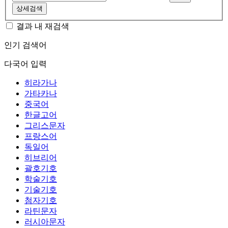
상세검색
결과 내 재검색
인기 검색어
다국어 입력
히라가나
가타카나
중국어
한글고어
그리스문자
프랑스어
독일어
히브리어
괄호기호
학술기호
기술기호
첨자기호
라틴문자
러시아문자