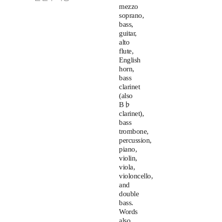
mezzo
soprano,
bass,
guitar,
alto
flute,
English
horn,
bass
clarinet
(also
B♭
clarinet),
bass
trombone,
percussion,
piano,
violin,
viola,
violoncello,
and
double
bass.
Words
also