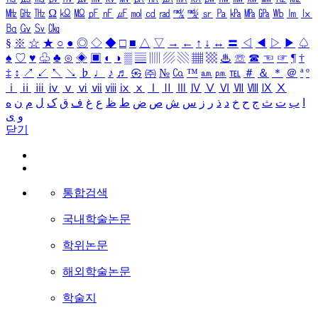
㎒
㎓
㎔
Ω
㏀
㏁
㎊
㎋
㎌
㏖
㏅
㎭
㎮
㎯
㏛
㎩
㎪
㎫
㎬
㏝
㏐
㏓
㏃
㏉
㏜
㏆
§
※
☆
★
○
●
◎
◇
◆
□
■
△
▽
→
←
↑
↓
↔
〓
◁
◀
▷
▶
♤
♠
♡
♥
♧
♣
⊙
◈
▣
◐
◑
▒
▤
▥
▨
▧
▦
▩
♨
☏
☎
☜
☞
¶
†
‡
↕
↗
↙
↖
↘
♭
♩
♪
♬
㉿
㈜
№
㏇
™
㏂
㏘
℡
＃
＆
＊
＠
ª
º
ⅰ
ⅱ
ⅲ
ⅳ
ⅴ
ⅵ
ⅶ
ⅷ
ⅸ
ⅹ
Ⅰ
Ⅱ
Ⅲ
Ⅳ
Ⅴ
Ⅵ
Ⅶ
Ⅷ
Ⅸ
Ⅹ
ا
ب
ت
ث
ج
ح
خ
د
ذ
ر
ز
س
ش
ص
ض
ط
ظ
ع
غ
ف
ق
ک
ل
م
ن
ه
و
ی
닫기
통합검색
국내학술논문
학위논문
해외학술논문
학술지