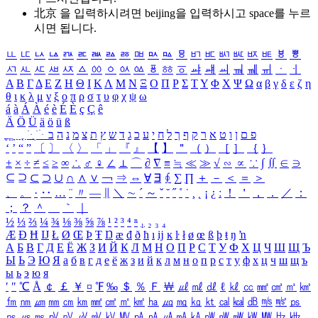
北京 을 입력하시려면
beijing
을 입력하시고 space를 누르
시면 됩니다.
ㅥ
ㅦ
ㅧ
ㅨ
ㅩ
ㅪ
ㅫ
ㅬ
ㅭ
ㅮ
ㅯ
ㅰ
ㅱ
ㅲ
ㅳ
ㅴ
ㅵ
ㅶ
ㅷ
ㅸ
ㅹ
ㅺ
ㅻ
ㅼ
ㅽ
ㅾ
ㅿ
ㆀ
ㆁ
ㆂ
ㆃ
ㆄ
ㆅ
ㆆ
ㆇ
ㆈ
ㆉ
ㆊ
ㆋ
ㆌ
ㆍ
ㆎ
Α
Β
Γ
Δ
Ε
Ζ
Η
Θ
Ι
Κ
Λ
Μ
Ν
Ξ
Ο
Π
Ρ
Σ
Τ
Υ
Φ
Χ
Ψ
Ω
α
β
γ
δ
ε
ζ
η
θ
ι
κ
λ
μ
ν
ξ
ο
π
ρ
σ
τ
υ
φ
χ
ψ
ω
á
à
Á
À
é
è
É
È
ç
Ç
ê
Ä
Ö
Ü
ä
ö
ü
ß
ְ
ֳ
ֲ
ֱ
ָ
ַ
ֵ
ֶ
ִ
ֹ
ּ
ֻ
ׂ
ׁ
ּ
ב
ה
נ
מ
צ
ת
ץ
ש
ד
ג
כ
ע
י
ח
ל
ך
ף
ק
ר
א
ט
ו
ן
ם
פ
‘
’
“
”
〔
〕
〈
〉
「
」
『
』
【
】
＂
（
）
［
］
｛
｝
±
×
÷
≠
≤
≥
∞
∴
♂
♀
∠
⊥
⌒
∂
∇
≡
≒
≪
≫
√
∽
∝
∵
∫
∬
∈
∋
⊆
⊇
⊂
⊃
∪
∩
∧
∨
￢
⇒
⇔
∀
∃
∮
∑
∏
＋
－
＜
＝
＞
、
。
·
‥
…
¨
〃
―
∥
＼
∼
´
～
ˇ
˘
˝
˚
˙
¸
˛
¡
¿
ː
！
＇
，
．
／
：
；
？
＾
＿
｀
｜
½
⅓
⅔
¼
¾
⅛
⅜
⅝
⅞
¹
²
³
⁴
ⁿ
₁
₂
₃
₄
Æ
Ð
Ħ
Ĳ
Ł
Ø
Œ
Þ
Ŧ
Ŋ
æ
đ
ð
ħ
ı
ĳ
ĸ
ŀ
ł
ø
œ
ß
þ
ŧ
ŋ
ŉ
А
Б
В
Г
Д
Е
Ё
Ж
З
И
Й
К
Л
М
Н
О
П
Р
С
Т
У
Ф
Х
Ц
Ч
Ш
Щ
Ъ
Ы
Ь
Э
Ю
Я
а
б
в
г
д
е
ё
ж
з
и
й
к
л
м
н
о
п
р
с
т
у
ф
х
ц
ч
ш
щ
ъ
ы
ь
э
ю
я
′
″
℃
Å
￠
￡
￥
¤
℉
‰
＄
％
Ｆ
￦
㎕
㎖
㎗
ℓ
㎘
㏄
㎣
㎤
㎥
㎦
㎙
㎚
㎛
㎜
㎝
㎞
㎟
㎠
㎡
㎢
㏊
㎍
㎎
㎏
㏏
㎈
㎉
㏈
㎧
㎨
㎰
㎱
㎲
㎳
㎴
㎵
㎶
㎷
㎸
㎹
㎀
㎁
㎂
㎃
㎄
㎺
㎻
㎽
㎾
㎿
㎐
㎑