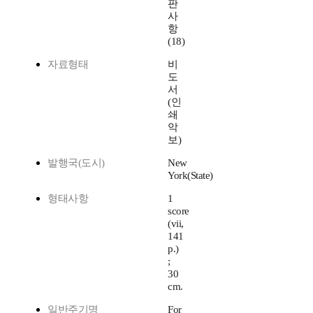
판
사
항
(18)
자료형태
비
도
서
(인
쇄
악
보)
발행국(도시)
New
York(State)
형태사항
1
score
(vii,
141
p.)
;
30
cm.
일반주기명
For