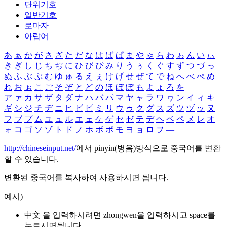
단위기호
일반기호
로마자
아랍어
あ
ぁ
か
が
さ
ざ
た
だ
な
は
ば
ぱ
ま
や
ゃ
ら
わ
ゎ
ん
い
ぃ
き
ぎ
し
じ
ち
ぢ
に
ひ
び
ぴ
み
り
う
ぅ
く
ぐ
す
ず
つ
づ
っ
ぬ
ふ
ぶ
ぷ
む
ゆ
ゅ
る
え
ぇ
け
げ
せ
ぜ
て
で
ね
へ
べ
ぺ
め
れ
お
ぉ
こ
ご
そ
ぞ
と
ど
の
ほ
ぼ
ぽ
も
よ
ょ
ろ
を
ア
ァ
カ
サ
ザ
タ
ダ
ナ
ハ
バ
パ
マ
ヤ
ャ
ラ
ワ
ヮ
ン
イ
ィ
キ
ギ
シ
ジ
チ
ヂ
ニ
ヒ
ビ
ピ
ミ
リ
ウ
ゥ
ク
グ
ス
ズ
ツ
ヅ
ッ
ヌ
フ
ブ
プ
ム
ユ
ュ
ル
エ
ェ
ケ
ゲ
セ
ゼ
テ
デ
ヘ
ベ
ペ
メ
レ
オ
ォ
コ
ゴ
ソ
ゾ
ト
ド
ノ
ホ
ボ
ポ
モ
ヨ
ョ
ロ
ヲ
―
http://chineseinput.net/
에서 pinyin(병음)방식으로 중국어를 변환
할 수 있습니다.
변환된 중국어를 복사하여 사용하시면 됩니다.
예시)
中文 을 입력하시려면
zhongwen
을 입력하시고 space를
누르시면됩니다.