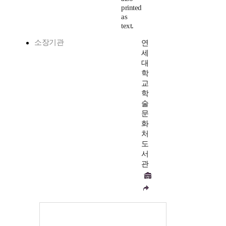
printed
as
text.
소장기관
연
세
대
학
교
학
술
문
화
처
도
서
관