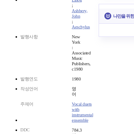
Elliott
;
Ashbery,
나만을 위한
John
;
Aeschylus
발행사항
New
York
:
Associated
Music
Publishers,
c1980
발행연도
1980
작성언어
영
어
주제어
Vocal duets
with
instrumental
ensemble
DDC
784.3