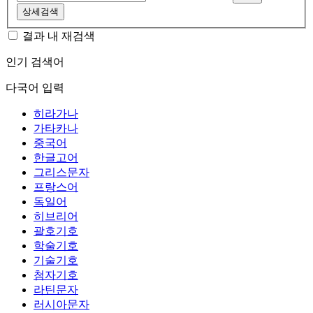
상세검색
결과 내 재검색
인기 검색어
다국어 입력
히라가나
가타카나
중국어
한글고어
그리스문자
프랑스어
독일어
히브리어
괄호기호
학술기호
기술기호
첨자기호
라틴문자
러시아문자