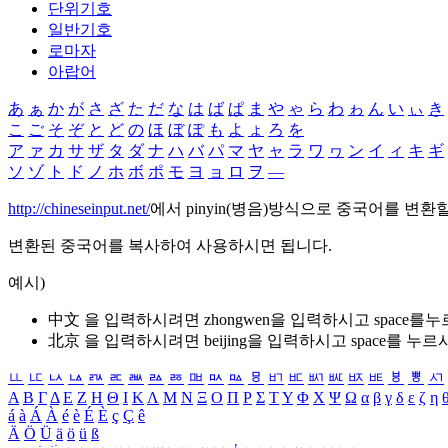
단위기호
일반기호
로마자
아랍어
あ
ぁ
か
が
さ
ざ
た
だ
な
は
ば
ぱ
ま
や
ゃ
ら
わ
ゎ
ん
い
ぃ
き
こ
ご
そ
ぞ
と
ど
の
ほ
ぼ
ぽ
も
よ
ょ
ろ
を
ア
ァ
カ
サ
ザ
タ
ダ
ナ
ハ
バ
パ
マ
ヤ
ャ
ラ
ワ
ヮ
ン
イ
ィ
キ
ギ
ソ
ゾ
ト
ド
ノ
ホ
ボ
ポ
モ
ヨ
ョ
ロ
ヲ
―
http://chineseinput.net/
에서 pinyin(병음)방식으로 중국어를 변환
변환된 중국어를 복사하여 사용하시면 됩니다.
예시)
中文 을 입력하시려면
zhongwen
을 입력하시고 space를
北京 을 입력하시려면
beijing
을 입력하시고 space를 누르
ㅥ
ㅦ
ㅧ
ㅨ
ㅩ
ㅪ
ㅫ
ㅬ
ㅭ
ㅮ
ㅯ
ㅰ
ㅱ
ㅲ
ㅳ
ㅴ
ㅵ
ㅶ
ㅷ
ㅸ
ㅹ
ㅺ
Α
Β
Γ
Δ
Ε
Ζ
Η
Θ
Ι
Κ
Λ
Μ
Ν
Ξ
Ο
Π
Ρ
Σ
Τ
Υ
Φ
Χ
Ψ
Ω
α
β
γ
δ
ε
ζ
η
á
à
Á
À
é
è
É
È
ç
Ç
ê
Ä
Ö
Ü
ä
ö
ü
ß