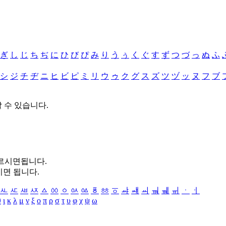
ぎ
し
じ
ち
ぢ
に
ひ
び
ぴ
み
り
う
ぅ
く
ぐ
す
ず
つ
づ
っ
ぬ
ふ
シ
ジ
チ
ヂ
ニ
ヒ
ビ
ピ
ミ
リ
ウ
ゥ
ク
グ
ス
ズ
ツ
ヅ
ッ
ヌ
フ
ブ
할 수 있습니다.
누르시면됩니다.
시면 됩니다.
ㅻ
ㅼ
ㅽ
ㅾ
ㅿ
ㆀ
ㆁ
ㆂ
ㆃ
ㆄ
ㆅ
ㆆ
ㆇ
ㆈ
ㆉ
ㆊ
ㆋ
ㆌ
ㆍ
ㆎ
θ
ι
κ
λ
μ
ν
ξ
ο
π
ρ
σ
τ
υ
φ
χ
ψ
ω