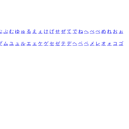
ぶ
ぷ
む
ゆ
ゅ
る
え
ぇ
け
げ
せ
ぜ
て
で
ね
へ
べ
ぺ
め
れ
お
ぉ
プ
ム
ユ
ュ
ル
エ
ェ
ケ
ゲ
セ
ゼ
テ
デ
ヘ
ベ
ペ
メ
レ
オ
ォ
コ
ゴ