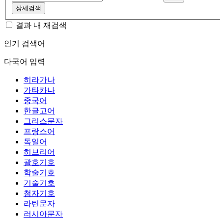
상세검색
결과 내 재검색
인기 검색어
다국어 입력
히라가나
가타카나
중국어
한글고어
그리스문자
프랑스어
독일어
히브리어
괄호기호
학술기호
기술기호
첨자기호
라틴문자
러시아문자