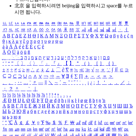
北京 을 입력하시려면
beijing
을 입력하시고 space를 누르
시면 됩니다.
ㅥ
ㅦ
ㅧ
ㅨ
ㅩ
ㅪ
ㅫ
ㅬ
ㅭ
ㅮ
ㅯ
ㅰ
ㅱ
ㅲ
ㅳ
ㅴ
ㅵ
ㅶ
ㅷ
ㅸ
ㅹ
ㅺ
ㅻ
ㅼ
ㅽ
ㅾ
ㅿ
ㆀ
ㆁ
ㆂ
ㆃ
ㆄ
ㆅ
ㆆ
ㆇ
ㆈ
ㆉ
ㆊ
ㆋ
ㆌ
ㆍ
ㆎ
Α
Β
Γ
Δ
Ε
Ζ
Η
Θ
Ι
Κ
Λ
Μ
Ν
Ξ
Ο
Π
Ρ
Σ
Τ
Υ
Φ
Χ
Ψ
Ω
α
β
γ
δ
ε
ζ
η
θ
ι
κ
λ
μ
ν
ξ
ο
π
ρ
σ
τ
υ
φ
χ
ψ
ω
á
à
Á
À
é
è
É
È
ç
Ç
ê
Ä
Ö
Ü
ä
ö
ü
ß
ְ
ֳ
ֲ
ֱ
ָ
ַ
ֵ
ֶ
ִ
ֹ
ּ
ֻ
ׂ
ׁ
ּ
ב
ה
נ
מ
צ
ת
ץ
ש
ד
ג
כ
ע
י
ח
ל
ך
ף
ק
ר
א
ט
ו
ן
ם
פ
‘
’
“
”
〔
〕
〈
〉
「
」
『
』
【
】
＂
（
）
［
］
｛
｝
±
×
÷
≠
≤
≥
∞
∴
♂
♀
∠
⊥
⌒
∂
∇
≡
≒
≪
≫
√
∽
∝
∵
∫
∬
∈
∋
⊆
⊇
⊂
⊃
∪
∩
∧
∨
￢
⇒
⇔
∀
∃
∮
∑
∏
＋
－
＜
＝
＞
、
。
·
‥
…
¨
〃
―
∥
＼
∼
´
～
ˇ
˘
˝
˚
˙
¸
˛
¡
¿
ː
！
＇
，
．
／
：
；
？
＾
＿
｀
｜
½
⅓
⅔
¼
¾
⅛
⅜
⅝
⅞
¹
²
³
⁴
ⁿ
₁
₂
₃
₄
Æ
Ð
Ħ
Ĳ
Ł
Ø
Œ
Þ
Ŧ
Ŋ
æ
đ
ð
ħ
ı
ĳ
ĸ
ŀ
ł
ø
œ
ß
þ
ŧ
ŋ
ŉ
А
Б
В
Г
Д
Е
Ё
Ж
З
И
Й
К
Л
М
Н
О
П
Р
С
Т
У
Ф
Х
Ц
Ч
Ш
Щ
Ъ
Ы
Ь
Э
Ю
Я
а
б
в
г
д
е
ё
ж
з
и
й
к
л
м
н
о
п
р
с
т
у
ф
х
ц
ч
ш
щ
ъ
ы
ь
э
ю
я
′
″
℃
Å
￠
￡
￥
¤
℉
‰
＄
％
Ｆ
￦
㎕
㎖
㎗
ℓ
㎘
㏄
㎣
㎤
㎥
㎦
㎙
㎚
㎛
㎜
㎝
㎞
㎟
㎠
㎡
㎢
㏊
㎍
㎎
㎏
㏏
㎈
㎉
㏈
㎧
㎨
㎰
㎱
㎲
㎳
㎴
㎵
㎶
㎷
㎸
㎹
㎀
㎁
㎂
㎃
㎄
㎺
㎻
㎽
㎾
㎿
㎐
㎑