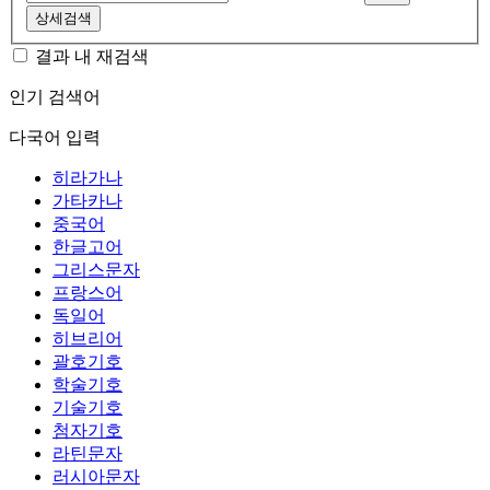
상세검색
결과 내 재검색
인기 검색어
다국어 입력
히라가나
가타카나
중국어
한글고어
그리스문자
프랑스어
독일어
히브리어
괄호기호
학술기호
기술기호
첨자기호
라틴문자
러시아문자