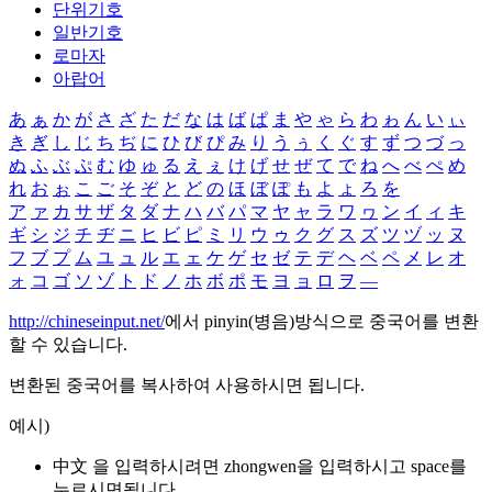
단위기호
일반기호
로마자
아랍어
あ
ぁ
か
が
さ
ざ
た
だ
な
は
ば
ぱ
ま
や
ゃ
ら
わ
ゎ
ん
い
ぃ
き
ぎ
し
じ
ち
ぢ
に
ひ
び
ぴ
み
り
う
ぅ
く
ぐ
す
ず
つ
づ
っ
ぬ
ふ
ぶ
ぷ
む
ゆ
ゅ
る
え
ぇ
け
げ
せ
ぜ
て
で
ね
へ
べ
ぺ
め
れ
お
ぉ
こ
ご
そ
ぞ
と
ど
の
ほ
ぼ
ぽ
も
よ
ょ
ろ
を
ア
ァ
カ
サ
ザ
タ
ダ
ナ
ハ
バ
パ
マ
ヤ
ャ
ラ
ワ
ヮ
ン
イ
ィ
キ
ギ
シ
ジ
チ
ヂ
ニ
ヒ
ビ
ピ
ミ
リ
ウ
ゥ
ク
グ
ス
ズ
ツ
ヅ
ッ
ヌ
フ
ブ
プ
ム
ユ
ュ
ル
エ
ェ
ケ
ゲ
セ
ゼ
テ
デ
ヘ
ベ
ペ
メ
レ
オ
ォ
コ
ゴ
ソ
ゾ
ト
ド
ノ
ホ
ボ
ポ
モ
ヨ
ョ
ロ
ヲ
―
http://chineseinput.net/
에서 pinyin(병음)방식으로 중국어를 변환
할 수 있습니다.
변환된 중국어를 복사하여 사용하시면 됩니다.
예시)
中文 을 입력하시려면
zhongwen
을 입력하시고 space를
누르시면됩니다.