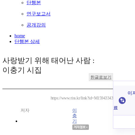
단행본
연구보고서
공개강의
home
단행본 상세
사랑받기 위해 태어난 사람 :
이충기 시집
한글로보기
이 
https://www.riss.kr/link?id=M15943343
료
저자
이
충
기