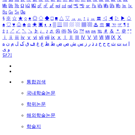
㎒
㎓
㎔
Ω
㏀
㏁
㎊
㎋
㎌
㏖
㏅
㎭
㎮
㎯
㏛
㎩
㎪
㎫
㎬
㏝
㏐
㏓
㏃
㏉
㏜
㏆
§
※
☆
★
○
●
◎
◇
◆
□
■
△
▽
→
←
↑
↓
↔
〓
◁
◀
▷
▶
♤
♠
♡
♥
♧
♣
⊙
◈
▣
◐
◑
▒
▤
▥
▨
▧
▦
▩
♨
☏
☎
☜
☞
¶
†
‡
↕
↗
↙
↖
↘
♭
♩
♪
♬
㉿
㈜
№
㏇
™
㏂
㏘
℡
＃
＆
＊
＠
ª
º
ⅰ
ⅱ
ⅲ
ⅳ
ⅴ
ⅵ
ⅶ
ⅷ
ⅸ
ⅹ
Ⅰ
Ⅱ
Ⅲ
Ⅳ
Ⅴ
Ⅵ
Ⅶ
Ⅷ
Ⅸ
Ⅹ
ا
ب
ت
ث
ج
ح
خ
د
ذ
ر
ز
س
ش
ص
ض
ط
ظ
ع
غ
ف
ق
ک
ل
م
ن
ه
و
ی
닫기
통합검색
국내학술논문
학위논문
해외학술논문
학술지