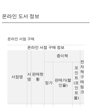
온라인 도서 정보
온라인 서점 구매
온라인 서점 구매 정보
종이책
전
자
포
책
인
서
판매현
서점명
구
트
명
황
판매가(할
매
정가
(포
인율)
링
인
크
트
몰)