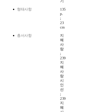
기
형태사항
135
p.
;
23
cm
총서사항
지
혜
사
랑
;
239
지
혜
사
랑
시
인
선
;
239
지
혜