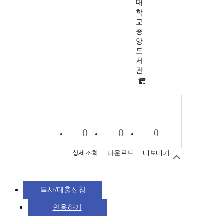
대
학
교
중
앙
도
서
관
0
0
0
상세조회
다운로드
내보내기
복사/대출신청
인용하기