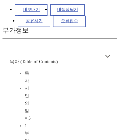
내보내기
내책장담기
공유하기
오류접수
부가정보
목차 (Table of Contents)
목
차
시
인
의
말
= 5
1
부