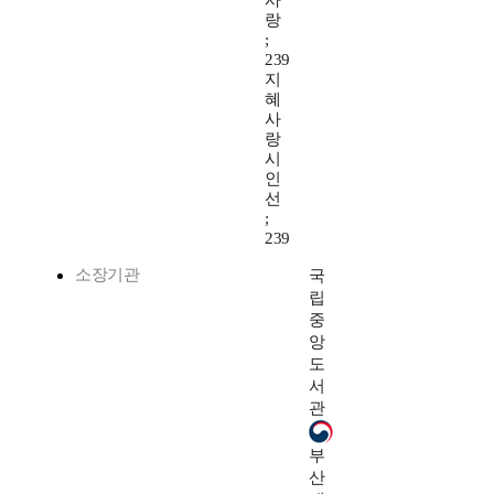
사
랑
;
239
지
혜
사
랑
시
인
선
;
239
소장기관
국
립
중
앙
도
서
관
부
산