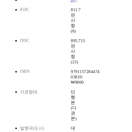
詩]
KDC
811.7
판
사
항
(6)
DDC
895.715
판
사
항
(23)
ISBN
9791157284474
03810:
₩9000
자료형태
단
행
본
(다
권
본)
발행국(도시)
대