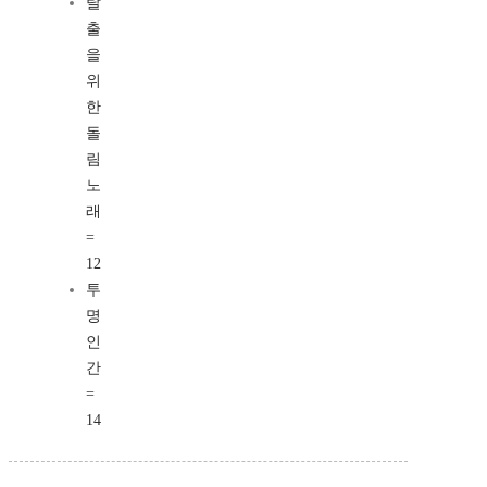
탈
출
을
위
한
돌
림
노
래
=
12
투
명
인
간
=
14