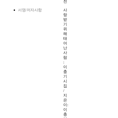
전
서명/저자사항
사
랑
받
기
위
해
태
어
난
사
람
:
이
충
기
시
집
/
지
은
이:
이
충