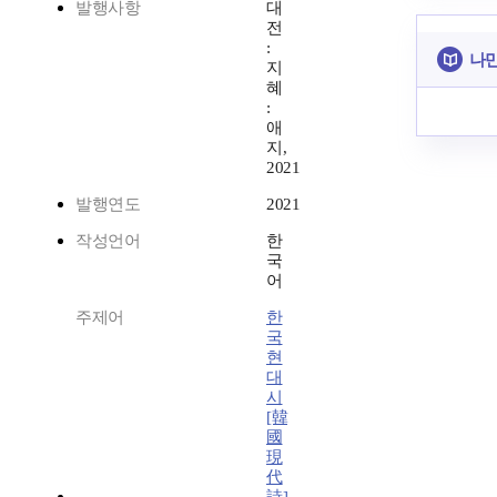
발행사항
대
전
:
나만
지
혜
:
애
지,
2021
발행연도
2021
작성언어
한
국
어
주제어
한
국
현
대
시
[韓
國
現
代