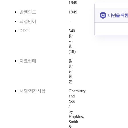
1949
발행연도
1949
나만을 위한
작성언어
-
DDC
540
판
사
항
(18)
자료형태
일
반
단
행
본
서명/저자사항
Chemistry
and
You
/
by
Hopkins,
Smith
&