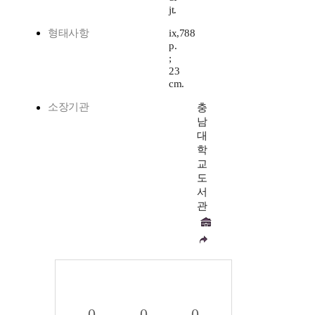
jt.
형태사항
ix,788
p.
;
23
cm.
소장기관
충
남
대
학
교
도
서
관
0
0
0