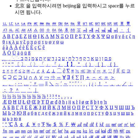
北京 을 입력하시려면
beijing
을 입력하시고 space를 누르
시면 됩니다.
ㅥ
ㅦ
ㅧ
ㅨ
ㅩ
ㅪ
ㅫ
ㅬ
ㅭ
ㅮ
ㅯ
ㅰ
ㅱ
ㅲ
ㅳ
ㅴ
ㅵ
ㅶ
ㅷ
ㅸ
ㅹ
ㅺ
ㅻ
ㅼ
ㅽ
ㅾ
ㅿ
ㆀ
ㆁ
ㆂ
ㆃ
ㆄ
ㆅ
ㆆ
ㆇ
ㆈ
ㆉ
ㆊ
ㆋ
ㆌ
ㆍ
ㆎ
Α
Β
Γ
Δ
Ε
Ζ
Η
Θ
Ι
Κ
Λ
Μ
Ν
Ξ
Ο
Π
Ρ
Σ
Τ
Υ
Φ
Χ
Ψ
Ω
α
β
γ
δ
ε
ζ
η
θ
ι
κ
λ
μ
ν
ξ
ο
π
ρ
σ
τ
υ
φ
χ
ψ
ω
á
à
Á
À
é
è
É
È
ç
Ç
ê
Ä
Ö
Ü
ä
ö
ü
ß
ְ
ֳ
ֲ
ֱ
ָ
ַ
ֵ
ֶ
ִ
ֹ
ּ
ֻ
ׂ
ׁ
ּ
ב
ה
נ
מ
צ
ת
ץ
ש
ד
ג
כ
ע
י
ח
ל
ך
ף
ק
ר
א
ט
ו
ן
ם
פ
‘
’
“
”
〔
〕
〈
〉
「
」
『
』
【
】
＂
（
）
［
］
｛
｝
±
×
÷
≠
≤
≥
∞
∴
♂
♀
∠
⊥
⌒
∂
∇
≡
≒
≪
≫
√
∽
∝
∵
∫
∬
∈
∋
⊆
⊇
⊂
⊃
∪
∩
∧
∨
￢
⇒
⇔
∀
∃
∮
∑
∏
＋
－
＜
＝
＞
、
。
·
‥
…
¨
〃
―
∥
＼
∼
´
～
ˇ
˘
˝
˚
˙
¸
˛
¡
¿
ː
！
＇
，
．
／
：
；
？
＾
＿
｀
｜
½
⅓
⅔
¼
¾
⅛
⅜
⅝
⅞
¹
²
³
⁴
ⁿ
₁
₂
₃
₄
Æ
Ð
Ħ
Ĳ
Ł
Ø
Œ
Þ
Ŧ
Ŋ
æ
đ
ð
ħ
ı
ĳ
ĸ
ŀ
ł
ø
œ
ß
þ
ŧ
ŋ
ŉ
А
Б
В
Г
Д
Е
Ё
Ж
З
И
Й
К
Л
М
Н
О
П
Р
С
Т
У
Ф
Х
Ц
Ч
Ш
Щ
Ъ
Ы
Ь
Э
Ю
Я
а
б
в
г
д
е
ё
ж
з
и
й
к
л
м
н
о
п
р
с
т
у
ф
х
ц
ч
ш
щ
ъ
ы
ь
э
ю
я
′
″
℃
Å
￠
￡
￥
¤
℉
‰
＄
％
Ｆ
￦
㎕
㎖
㎗
ℓ
㎘
㏄
㎣
㎤
㎥
㎦
㎙
㎚
㎛
㎜
㎝
㎞
㎟
㎠
㎡
㎢
㏊
㎍
㎎
㎏
㏏
㎈
㎉
㏈
㎧
㎨
㎰
㎱
㎲
㎳
㎴
㎵
㎶
㎷
㎸
㎹
㎀
㎁
㎂
㎃
㎄
㎺
㎻
㎽
㎾
㎿
㎐
㎑