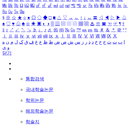
㎒
㎓
㎔
Ω
㏀
㏁
㎊
㎋
㎌
㏖
㏅
㎭
㎮
㎯
㏛
㎩
㎪
㎫
㎬
㏝
㏐
㏓
㏃
㏉
㏜
㏆
§
※
☆
★
○
●
◎
◇
◆
□
■
△
▽
→
←
↑
↓
↔
〓
◁
◀
▷
▶
♤
♠
♡
♥
♧
♣
⊙
◈
▣
◐
◑
▒
▤
▥
▨
▧
▦
▩
♨
☏
☎
☜
☞
¶
†
‡
↕
↗
↙
↖
↘
♭
♩
♪
♬
㉿
㈜
№
㏇
™
㏂
㏘
℡
＃
＆
＊
＠
ª
º
ⅰ
ⅱ
ⅲ
ⅳ
ⅴ
ⅵ
ⅶ
ⅷ
ⅸ
ⅹ
Ⅰ
Ⅱ
Ⅲ
Ⅳ
Ⅴ
Ⅵ
Ⅶ
Ⅷ
Ⅸ
Ⅹ
ا
ب
ت
ث
ج
ح
خ
د
ذ
ر
ز
س
ش
ص
ض
ط
ظ
ع
غ
ف
ق
ک
ل
م
ن
ه
و
ی
닫기
통합검색
국내학술논문
학위논문
해외학술논문
학술지