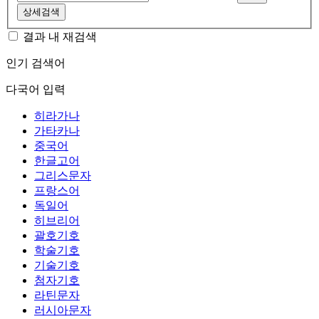
상세검색
결과 내 재검색
인기 검색어
다국어 입력
히라가나
가타카나
중국어
한글고어
그리스문자
프랑스어
독일어
히브리어
괄호기호
학술기호
기술기호
첨자기호
라틴문자
러시아문자