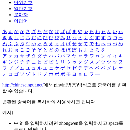
단위기호
일반기호
로마자
아랍어
あ
ぁ
か
が
さ
ざ
た
だ
な
は
ば
ぱ
ま
や
ゃ
ら
わ
ゎ
ん
い
ぃ
き
ぎ
し
じ
ち
ぢ
に
ひ
び
ぴ
み
り
う
ぅ
く
ぐ
す
ず
つ
づ
っ
ぬ
ふ
ぶ
ぷ
む
ゆ
ゅ
る
え
ぇ
け
げ
せ
ぜ
て
で
ね
へ
べ
ぺ
め
れ
お
ぉ
こ
ご
そ
ぞ
と
ど
の
ほ
ぼ
ぽ
も
よ
ょ
ろ
を
ア
ァ
カ
サ
ザ
タ
ダ
ナ
ハ
バ
パ
マ
ヤ
ャ
ラ
ワ
ヮ
ン
イ
ィ
キ
ギ
シ
ジ
チ
ヂ
ニ
ヒ
ビ
ピ
ミ
リ
ウ
ゥ
ク
グ
ス
ズ
ツ
ヅ
ッ
ヌ
フ
ブ
プ
ム
ユ
ュ
ル
エ
ェ
ケ
ゲ
セ
ゼ
テ
デ
ヘ
ベ
ペ
メ
レ
オ
ォ
コ
ゴ
ソ
ゾ
ト
ド
ノ
ホ
ボ
ポ
モ
ヨ
ョ
ロ
ヲ
―
http://chineseinput.net/
에서 pinyin(병음)방식으로 중국어를 변환
할 수 있습니다.
변환된 중국어를 복사하여 사용하시면 됩니다.
예시)
中文 을 입력하시려면
zhongwen
을 입력하시고 space를
누르시면됩니다.