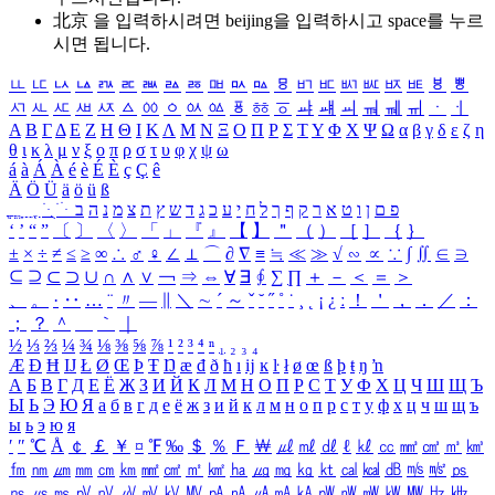
北京 을 입력하시려면
beijing
을 입력하시고 space를 누르
시면 됩니다.
ㅥ
ㅦ
ㅧ
ㅨ
ㅩ
ㅪ
ㅫ
ㅬ
ㅭ
ㅮ
ㅯ
ㅰ
ㅱ
ㅲ
ㅳ
ㅴ
ㅵ
ㅶ
ㅷ
ㅸ
ㅹ
ㅺ
ㅻ
ㅼ
ㅽ
ㅾ
ㅿ
ㆀ
ㆁ
ㆂ
ㆃ
ㆄ
ㆅ
ㆆ
ㆇ
ㆈ
ㆉ
ㆊ
ㆋ
ㆌ
ㆍ
ㆎ
Α
Β
Γ
Δ
Ε
Ζ
Η
Θ
Ι
Κ
Λ
Μ
Ν
Ξ
Ο
Π
Ρ
Σ
Τ
Υ
Φ
Χ
Ψ
Ω
α
β
γ
δ
ε
ζ
η
θ
ι
κ
λ
μ
ν
ξ
ο
π
ρ
σ
τ
υ
φ
χ
ψ
ω
á
à
Á
À
é
è
É
È
ç
Ç
ê
Ä
Ö
Ü
ä
ö
ü
ß
ְ
ֳ
ֲ
ֱ
ָ
ַ
ֵ
ֶ
ִ
ֹ
ּ
ֻ
ׂ
ׁ
ּ
ב
ה
נ
מ
צ
ת
ץ
ש
ד
ג
כ
ע
י
ח
ל
ך
ף
ק
ר
א
ט
ו
ן
ם
פ
‘
’
“
”
〔
〕
〈
〉
「
」
『
』
【
】
＂
（
）
［
］
｛
｝
±
×
÷
≠
≤
≥
∞
∴
♂
♀
∠
⊥
⌒
∂
∇
≡
≒
≪
≫
√
∽
∝
∵
∫
∬
∈
∋
⊆
⊇
⊂
⊃
∪
∩
∧
∨
￢
⇒
⇔
∀
∃
∮
∑
∏
＋
－
＜
＝
＞
、
。
·
‥
…
¨
〃
―
∥
＼
∼
´
～
ˇ
˘
˝
˚
˙
¸
˛
¡
¿
ː
！
＇
，
．
／
：
；
？
＾
＿
｀
｜
½
⅓
⅔
¼
¾
⅛
⅜
⅝
⅞
¹
²
³
⁴
ⁿ
₁
₂
₃
₄
Æ
Ð
Ħ
Ĳ
Ł
Ø
Œ
Þ
Ŧ
Ŋ
æ
đ
ð
ħ
ı
ĳ
ĸ
ŀ
ł
ø
œ
ß
þ
ŧ
ŋ
ŉ
А
Б
В
Г
Д
Е
Ё
Ж
З
И
Й
К
Л
М
Н
О
П
Р
С
Т
У
Ф
Х
Ц
Ч
Ш
Щ
Ъ
Ы
Ь
Э
Ю
Я
а
б
в
г
д
е
ё
ж
з
и
й
к
л
м
н
о
п
р
с
т
у
ф
х
ц
ч
ш
щ
ъ
ы
ь
э
ю
я
′
″
℃
Å
￠
￡
￥
¤
℉
‰
＄
％
Ｆ
￦
㎕
㎖
㎗
ℓ
㎘
㏄
㎣
㎤
㎥
㎦
㎙
㎚
㎛
㎜
㎝
㎞
㎟
㎠
㎡
㎢
㏊
㎍
㎎
㎏
㏏
㎈
㎉
㏈
㎧
㎨
㎰
㎱
㎲
㎳
㎴
㎵
㎶
㎷
㎸
㎹
㎀
㎁
㎂
㎃
㎄
㎺
㎻
㎽
㎾
㎿
㎐
㎑