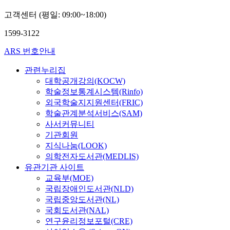
고객센터 (평일: 09:00~18:00)
1599-3122
ARS 번호안내
관련누리집
대학공개강의(KOCW)
학술정보통계시스템(Rinfo)
외국학술지지원센터(FRIC)
학술관계분석서비스(SAM)
사서커뮤니티
기관회원
지식나눔(LOOK)
의학전자도서관(MEDLIS)
유관기관 사이트
교육부(MOE)
국립장애인도서관(NLD)
국립중앙도서관(NL)
국회도서관(NAL)
연구윤리정보포털(CRE)