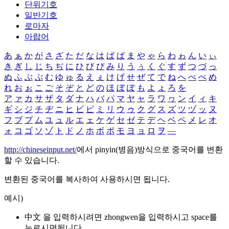
단위기호
일반기호
로마자
아랍어
あ
ぁ
か
が
さ
ざ
た
だ
な
は
ば
ぱ
ま
や
ゃ
ら
わ
ゎ
ん
い
ぃ
き
ぎ
し
じ
ち
ぢ
に
ひ
び
ぴ
み
り
う
ぅ
く
ぐ
す
ず
つ
づ
っ
ぬ
ふ
ぶ
ぷ
む
ゆ
ゅ
る
え
ぇ
け
げ
せ
ぜ
て
で
ね
へ
べ
ぺ
め
れ
お
ぉ
こ
ご
そ
ぞ
と
ど
の
ほ
ぼ
ぽ
も
よ
ょ
ろ
を
ア
ァ
カ
サ
ザ
タ
ダ
ナ
ハ
バ
パ
マ
ヤ
ャ
ラ
ワ
ヮ
ン
イ
ィ
キ
ギ
シ
ジ
チ
ヂ
ニ
ヒ
ビ
ピ
ミ
リ
ウ
ゥ
ク
グ
ス
ズ
ツ
ヅ
ッ
ヌ
フ
ブ
プ
ム
ユ
ュ
ル
エ
ェ
ケ
ゲ
セ
ゼ
テ
デ
ヘ
ベ
ペ
メ
レ
オ
ォ
コ
ゴ
ソ
ゾ
ト
ド
ノ
ホ
ボ
ポ
モ
ヨ
ョ
ロ
ヲ
―
http://chineseinput.net/
에서 pinyin(병음)방식으로 중국어를 변환
할 수 있습니다.
변환된 중국어를 복사하여 사용하시면 됩니다.
예시)
中文 을 입력하시려면
zhongwen
을 입력하시고 space를
누르시면됩니다.