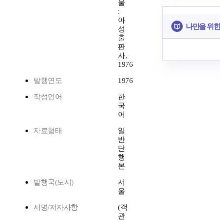
울
:
아
나만을 위한
성
출
판
사,
1976
발행연도
1976
작성언어
한
국
어
자료형태
일
반
단
행
본
발행국(도시)
서
울
서명/저자사항
(객
관