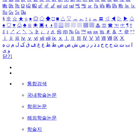
㎒
㎓
㎔
Ω
㏀
㏁
㎊
㎋
㎌
㏖
㏅
㎭
㎮
㎯
㏛
㎩
㎪
㎫
㎬
㏝
㏐
㏓
㏃
㏉
㏜
㏆
§
※
☆
★
○
●
◎
◇
◆
□
■
△
▽
→
←
↑
↓
↔
〓
◁
◀
▷
▶
♤
♠
♡
♥
♧
♣
⊙
◈
▣
◐
◑
▒
▤
▥
▨
▧
▦
▩
♨
☏
☎
☜
☞
¶
†
‡
↕
↗
↙
↖
↘
♭
♩
♪
♬
㉿
㈜
№
㏇
™
㏂
㏘
℡
＃
＆
＊
＠
ª
º
ⅰ
ⅱ
ⅲ
ⅳ
ⅴ
ⅵ
ⅶ
ⅷ
ⅸ
ⅹ
Ⅰ
Ⅱ
Ⅲ
Ⅳ
Ⅴ
Ⅵ
Ⅶ
Ⅷ
Ⅸ
Ⅹ
ا
ب
ت
ث
ج
ح
خ
د
ذ
ر
ز
س
ش
ص
ض
ط
ظ
ع
غ
ف
ق
ک
ل
م
ن
ه
و
ی
닫기
통합검색
국내학술논문
학위논문
해외학술논문
학술지