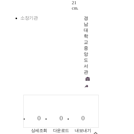
21
cm.
소장기관
경
남
대
학
교
중
앙
도
서
관
0
0
0
상세조회
다운로드
내보내기