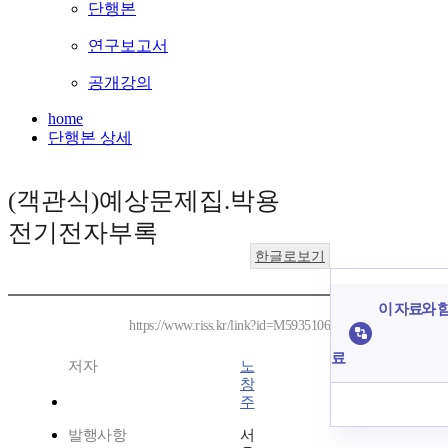
단행본
연구보고서
공개강의
home
단행본 상세
(객관식)예상문제집.박용
전기전자부록
한글로보기
이 자료와 함
https://www.riss.kr/link?id=M5935106
료
저자
노
창
주
발행사항
서