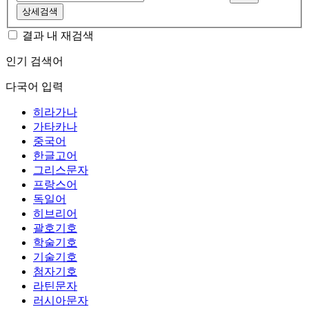
상세검색
결과 내 재검색
인기 검색어
다국어 입력
히라가나
가타카나
중국어
한글고어
그리스문자
프랑스어
독일어
히브리어
괄호기호
학술기호
기술기호
첨자기호
라틴문자
러시아문자