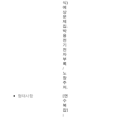
식)
예
상
문
제
집.
박
용
전
기
전
자
부
록
/
노
창
주
저.
형태사항
[면
수
복
잡]
;