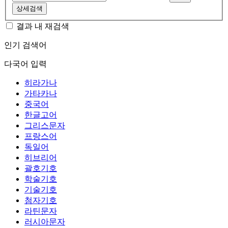
상세검색
결과 내 재검색
인기 검색어
다국어 입력
히라가나
가타카나
중국어
한글고어
그리스문자
프랑스어
독일어
히브리어
괄호기호
학술기호
기술기호
첨자기호
라틴문자
러시아문자