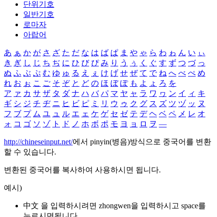
단위기호
일반기호
로마자
아랍어
あ
ぁ
か
が
さ
ざ
た
だ
な
は
ば
ぱ
ま
や
ゃ
ら
わ
ゎ
ん
い
ぃ
き
ぎ
し
じ
ち
ぢ
に
ひ
び
ぴ
み
り
う
ぅ
く
ぐ
す
ず
つ
づ
っ
ぬ
ふ
ぶ
ぷ
む
ゆ
ゅ
る
え
ぇ
け
げ
せ
ぜ
て
で
ね
へ
べ
ぺ
め
れ
お
ぉ
こ
ご
そ
ぞ
と
ど
の
ほ
ぼ
ぽ
も
よ
ょ
ろ
を
ア
ァ
カ
サ
ザ
タ
ダ
ナ
ハ
バ
パ
マ
ヤ
ャ
ラ
ワ
ヮ
ン
イ
ィ
キ
ギ
シ
ジ
チ
ヂ
ニ
ヒ
ビ
ピ
ミ
リ
ウ
ゥ
ク
グ
ス
ズ
ツ
ヅ
ッ
ヌ
フ
ブ
プ
ム
ユ
ュ
ル
エ
ェ
ケ
ゲ
セ
ゼ
テ
デ
ヘ
ベ
ペ
メ
レ
オ
ォ
コ
ゴ
ソ
ゾ
ト
ド
ノ
ホ
ボ
ポ
モ
ヨ
ョ
ロ
ヲ
―
http://chineseinput.net/
에서 pinyin(병음)방식으로 중국어를 변환
할 수 있습니다.
변환된 중국어를 복사하여 사용하시면 됩니다.
예시)
中文 을 입력하시려면
zhongwen
을 입력하시고 space를
누르시면됩니다.