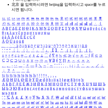
北京 을 입력하시려면
beijing
을 입력하시고 space를 누르
시면 됩니다.
ㅥ
ㅦ
ㅧ
ㅨ
ㅩ
ㅪ
ㅫ
ㅬ
ㅭ
ㅮ
ㅯ
ㅰ
ㅱ
ㅲ
ㅳ
ㅴ
ㅵ
ㅶ
ㅷ
ㅸ
ㅹ
ㅺ
ㅻ
ㅼ
ㅽ
ㅾ
ㅿ
ㆀ
ㆁ
ㆂ
ㆃ
ㆄ
ㆅ
ㆆ
ㆇ
ㆈ
ㆉ
ㆊ
ㆋ
ㆌ
ㆍ
ㆎ
Α
Β
Γ
Δ
Ε
Ζ
Η
Θ
Ι
Κ
Λ
Μ
Ν
Ξ
Ο
Π
Ρ
Σ
Τ
Υ
Φ
Χ
Ψ
Ω
α
β
γ
δ
ε
ζ
η
θ
ι
κ
λ
μ
ν
ξ
ο
π
ρ
σ
τ
υ
φ
χ
ψ
ω
á
à
Á
À
é
è
É
È
ç
Ç
ê
Ä
Ö
Ü
ä
ö
ü
ß
ְ
ֳ
ֲ
ֱ
ָ
ַ
ֵ
ֶ
ִ
ֹ
ּ
ֻ
ׂ
ׁ
ּ
ב
ה
נ
מ
צ
ת
ץ
ש
ד
ג
כ
ע
י
ח
ל
ך
ף
ק
ר
א
ט
ו
ן
ם
פ
‘
’
“
”
〔
〕
〈
〉
「
」
『
』
【
】
＂
（
）
［
］
｛
｝
±
×
÷
≠
≤
≥
∞
∴
♂
♀
∠
⊥
⌒
∂
∇
≡
≒
≪
≫
√
∽
∝
∵
∫
∬
∈
∋
⊆
⊇
⊂
⊃
∪
∩
∧
∨
￢
⇒
⇔
∀
∃
∮
∑
∏
＋
－
＜
＝
＞
、
。
·
‥
…
¨
〃
―
∥
＼
∼
´
～
ˇ
˘
˝
˚
˙
¸
˛
¡
¿
ː
！
＇
，
．
／
：
；
？
＾
＿
｀
｜
½
⅓
⅔
¼
¾
⅛
⅜
⅝
⅞
¹
²
³
⁴
ⁿ
₁
₂
₃
₄
Æ
Ð
Ħ
Ĳ
Ł
Ø
Œ
Þ
Ŧ
Ŋ
æ
đ
ð
ħ
ı
ĳ
ĸ
ŀ
ł
ø
œ
ß
þ
ŧ
ŋ
ŉ
А
Б
В
Г
Д
Е
Ё
Ж
З
И
Й
К
Л
М
Н
О
П
Р
С
Т
У
Ф
Х
Ц
Ч
Ш
Щ
Ъ
Ы
Ь
Э
Ю
Я
а
б
в
г
д
е
ё
ж
з
и
й
к
л
м
н
о
п
р
с
т
у
ф
х
ц
ч
ш
щ
ъ
ы
ь
э
ю
я
′
″
℃
Å
￠
￡
￥
¤
℉
‰
＄
％
Ｆ
￦
㎕
㎖
㎗
ℓ
㎘
㏄
㎣
㎤
㎥
㎦
㎙
㎚
㎛
㎜
㎝
㎞
㎟
㎠
㎡
㎢
㏊
㎍
㎎
㎏
㏏
㎈
㎉
㏈
㎧
㎨
㎰
㎱
㎲
㎳
㎴
㎵
㎶
㎷
㎸
㎹
㎀
㎁
㎂
㎃
㎄
㎺
㎻
㎽
㎾
㎿
㎐
㎑