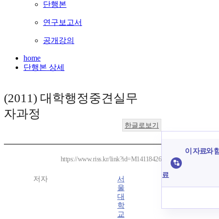
단행본
연구보고서
공개강의
home
단행본 상세
(2011) 대학행정중견실무
자과정
한글로보기
이 자료와 함
https://www.riss.kr/link?id=M14118426
료
저자
서
울
대
학
교