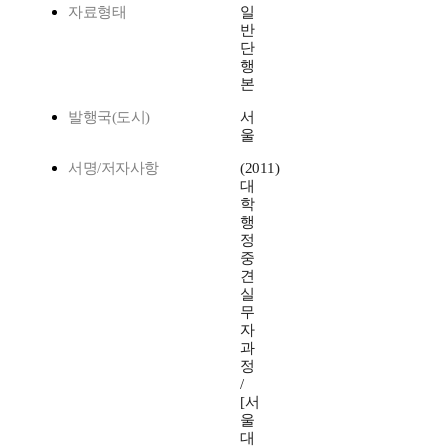
자료형태
일
반
단
행
본
발행국(도시)
서
울
서명/저자사항
(2011)
대
학
행
정
중
견
실
무
자
과
정
/
[서
울
대