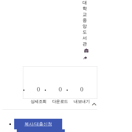
대
학
교
중
앙
도
서
관
0
0
0
상세조회
다운로드
내보내기
복사/대출신청