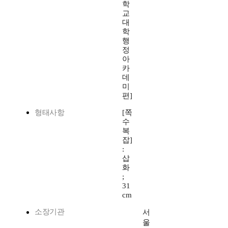
학
교
대
학
행
정
아
카
데
미
편]
형태사항
[쪽
수
복
잡]
:
삽
화
;
31
cm
소장기관
서
울