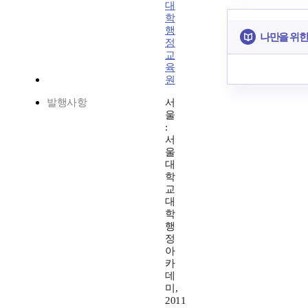
대
학
행
나만을 위한
정
교
육
원
발행사항
서
울
:
서
울
대
학
교
대
학
행
정
아
카
데
미,
2011