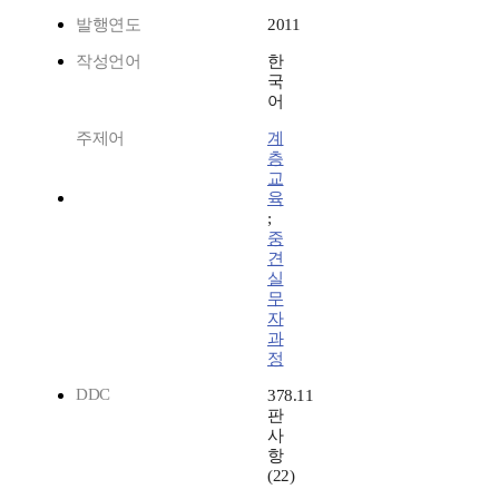
발행연도
2011
작성언어
한
국
어
주제어
계
층
교
육
;
중
견
실
무
자
과
정
DDC
378.11
판
사
항
(22)