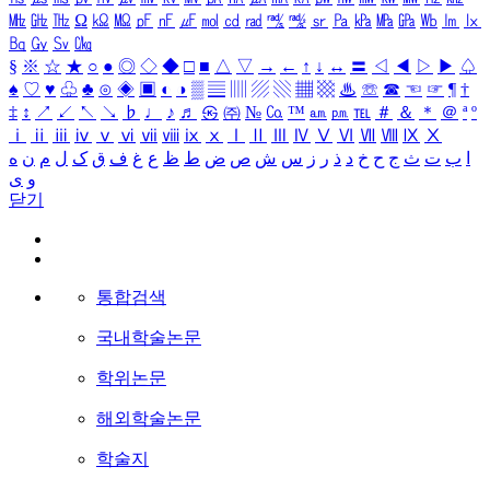
㎒
㎓
㎔
Ω
㏀
㏁
㎊
㎋
㎌
㏖
㏅
㎭
㎮
㎯
㏛
㎩
㎪
㎫
㎬
㏝
㏐
㏓
㏃
㏉
㏜
㏆
§
※
☆
★
○
●
◎
◇
◆
□
■
△
▽
→
←
↑
↓
↔
〓
◁
◀
▷
▶
♤
♠
♡
♥
♧
♣
⊙
◈
▣
◐
◑
▒
▤
▥
▨
▧
▦
▩
♨
☏
☎
☜
☞
¶
†
‡
↕
↗
↙
↖
↘
♭
♩
♪
♬
㉿
㈜
№
㏇
™
㏂
㏘
℡
＃
＆
＊
＠
ª
º
ⅰ
ⅱ
ⅲ
ⅳ
ⅴ
ⅵ
ⅶ
ⅷ
ⅸ
ⅹ
Ⅰ
Ⅱ
Ⅲ
Ⅳ
Ⅴ
Ⅵ
Ⅶ
Ⅷ
Ⅸ
Ⅹ
ا
ب
ت
ث
ج
ح
خ
د
ذ
ر
ز
س
ش
ص
ض
ط
ظ
ع
غ
ف
ق
ک
ل
م
ن
ه
و
ی
닫기
통합검색
국내학술논문
학위논문
해외학술논문
학술지