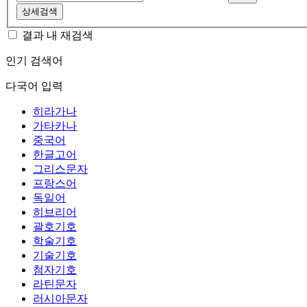
상세검색
결과 내 재검색
인기 검색어
다국어 입력
히라가나
가타카나
중국어
한글고어
그리스문자
프랑스어
독일어
히브리어
괄호기호
학술기호
기술기호
첨자기호
라틴문자
러시아문자