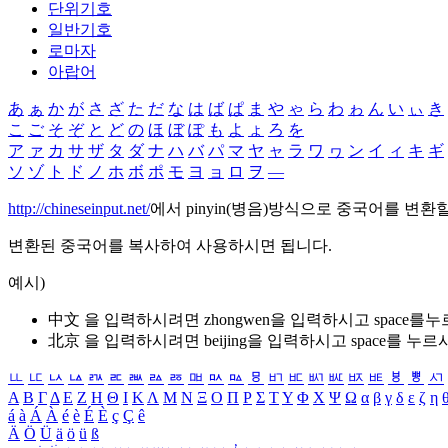
단위기호
일반기호
로마자
아랍어
あ
ぁ
か
が
さ
ざ
た
だ
な
は
ば
ぱ
ま
や
ゃ
ら
わ
ゎ
ん
い
ぃ
き
こ
ご
そ
ぞ
と
ど
の
ほ
ぼ
ぽ
も
よ
ょ
ろ
を
ア
ァ
カ
サ
ザ
タ
ダ
ナ
ハ
バ
パ
マ
ヤ
ャ
ラ
ワ
ヮ
ン
イ
ィ
キ
ギ
ソ
ゾ
ト
ド
ノ
ホ
ボ
ポ
モ
ヨ
ョ
ロ
ヲ
―
http://chineseinput.net/
에서 pinyin(병음)방식으로 중국어를 변환
변환된 중국어를 복사하여 사용하시면 됩니다.
예시)
中文 을 입력하시려면
zhongwen
을 입력하시고 space를
北京 을 입력하시려면
beijing
을 입력하시고 space를 누르
ㅥ
ㅦ
ㅧ
ㅨ
ㅩ
ㅪ
ㅫ
ㅬ
ㅭ
ㅮ
ㅯ
ㅰ
ㅱ
ㅲ
ㅳ
ㅴ
ㅵ
ㅶ
ㅷ
ㅸ
ㅹ
ㅺ
Α
Β
Γ
Δ
Ε
Ζ
Η
Θ
Ι
Κ
Λ
Μ
Ν
Ξ
Ο
Π
Ρ
Σ
Τ
Υ
Φ
Χ
Ψ
Ω
α
β
γ
δ
ε
ζ
η
á
à
Á
À
é
è
É
È
ç
Ç
ê
Ä
Ö
Ü
ä
ö
ü
ß