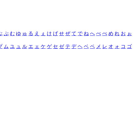
ぶ
ぷ
む
ゆ
ゅ
る
え
ぇ
け
げ
せ
ぜ
て
で
ね
へ
べ
ぺ
め
れ
お
ぉ
プ
ム
ユ
ュ
ル
エ
ェ
ケ
ゲ
セ
ゼ
テ
デ
ヘ
ベ
ペ
メ
レ
オ
ォ
コ
ゴ