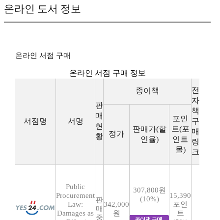
온라인 도서 정보
온라인 서점 구매
온라인 서점 구매 정보
전
종이책
자
판
책
매
포인
서점명
서명
구
현
판매가(할
트(포
매
정가
황
인율)
인트
링
몰)
크
Public
307,800원
Procurement
15,390
(10%)
판
Law:
342,000
포인
매
Damages as
원
트
중