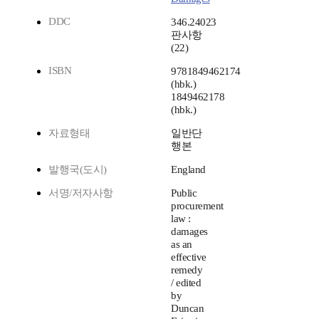
DDC
346.24023
판사항
(22)
ISBN
9781849462174
(hbk.)
1849462178
(hbk.)
자료형태
일반단
행본
발행국(도시)
England
서명/저자사항
Public
procurement
law :
damages
as an
effective
remedy
/ edited
by
Duncan