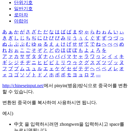
단위기호
일반기호
로마자
아랍어
あ
ぁ
か
が
さ
ざ
た
だ
な
は
ば
ぱ
ま
や
ゃ
ら
わ
ゎ
ん
い
ぃ
き
ぎ
し
じ
ち
ぢ
に
ひ
び
ぴ
み
り
う
ぅ
く
ぐ
す
ず
つ
づ
っ
ぬ
ふ
ぶ
ぷ
む
ゆ
ゅ
る
え
ぇ
け
げ
せ
ぜ
て
で
ね
へ
べ
ぺ
め
れ
お
ぉ
こ
ご
そ
ぞ
と
ど
の
ほ
ぼ
ぽ
も
よ
ょ
ろ
を
ア
ァ
カ
サ
ザ
タ
ダ
ナ
ハ
バ
パ
マ
ヤ
ャ
ラ
ワ
ヮ
ン
イ
ィ
キ
ギ
シ
ジ
チ
ヂ
ニ
ヒ
ビ
ピ
ミ
リ
ウ
ゥ
ク
グ
ス
ズ
ツ
ヅ
ッ
ヌ
フ
ブ
プ
ム
ユ
ュ
ル
エ
ェ
ケ
ゲ
セ
ゼ
テ
デ
ヘ
ベ
ペ
メ
レ
オ
ォ
コ
ゴ
ソ
ゾ
ト
ド
ノ
ホ
ボ
ポ
モ
ヨ
ョ
ロ
ヲ
―
http://chineseinput.net/
에서 pinyin(병음)방식으로 중국어를 변환
할 수 있습니다.
변환된 중국어를 복사하여 사용하시면 됩니다.
예시)
中文 을 입력하시려면
zhongwen
을 입력하시고 space를
누르시면됩니다.