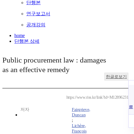
단행본
연구보고서
공개강의
home
단행본 상세
Public procurement law : damages
as an effective remedy
한글로보기
https://www.riss.kr/link?id=M12896231
료
저자
Fairgrieve,
Duncan
;
Lichère,
François