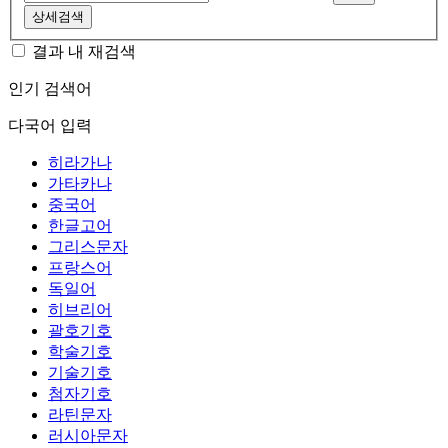
상세검색
결과 내 재검색
인기 검색어
다국어 입력
히라가나
가타카나
중국어
한글고어
그리스문자
프랑스어
독일어
히브리어
괄호기호
학술기호
기술기호
첨자기호
라틴문자
러시아문자