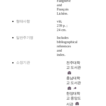
Fairgrieve
and
François
Lichère.
형태사항
viii,
239 p. ;
24 cm.
일반주기명
Includes
bibliographical
references
and
index.
소장기관
전주대학
교 도서관
충남대학
교 도서관
한양대학
교 중앙도
서관