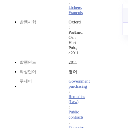
;
Lichere,
Francois
발행사항
Oxford
;
Portland,
Or. :
Hart
Pub.,
c2011
발행연도
2011
작성언어
영어
주제어
Government
purchasing
;
Remedies
(Law)
;
Public
contracts
;
Damages