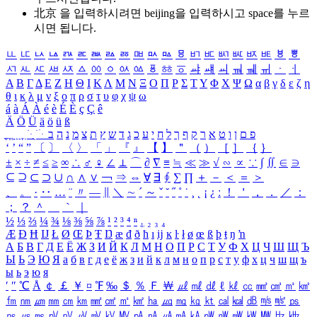
北京 을 입력하시려면
beijing
을 입력하시고 space를 누르
시면 됩니다.
ㅥ
ㅦ
ㅧ
ㅨ
ㅩ
ㅪ
ㅫ
ㅬ
ㅭ
ㅮ
ㅯ
ㅰ
ㅱ
ㅲ
ㅳ
ㅴ
ㅵ
ㅶ
ㅷ
ㅸ
ㅹ
ㅺ
ㅻ
ㅼ
ㅽ
ㅾ
ㅿ
ㆀ
ㆁ
ㆂ
ㆃ
ㆄ
ㆅ
ㆆ
ㆇ
ㆈ
ㆉ
ㆊ
ㆋ
ㆌ
ㆍ
ㆎ
Α
Β
Γ
Δ
Ε
Ζ
Η
Θ
Ι
Κ
Λ
Μ
Ν
Ξ
Ο
Π
Ρ
Σ
Τ
Υ
Φ
Χ
Ψ
Ω
α
β
γ
δ
ε
ζ
η
θ
ι
κ
λ
μ
ν
ξ
ο
π
ρ
σ
τ
υ
φ
χ
ψ
ω
á
à
Á
À
é
è
É
È
ç
Ç
ê
Ä
Ö
Ü
ä
ö
ü
ß
ְ
ֳ
ֲ
ֱ
ָ
ַ
ֵ
ֶ
ִ
ֹ
ּ
ֻ
ׂ
ׁ
ּ
ב
ה
נ
מ
צ
ת
ץ
ש
ד
ג
כ
ע
י
ח
ל
ך
ף
ק
ר
א
ט
ו
ן
ם
פ
‘
’
“
”
〔
〕
〈
〉
「
」
『
』
【
】
＂
（
）
［
］
｛
｝
±
×
÷
≠
≤
≥
∞
∴
♂
♀
∠
⊥
⌒
∂
∇
≡
≒
≪
≫
√
∽
∝
∵
∫
∬
∈
∋
⊆
⊇
⊂
⊃
∪
∩
∧
∨
￢
⇒
⇔
∀
∃
∮
∑
∏
＋
－
＜
＝
＞
、
。
·
‥
…
¨
〃
―
∥
＼
∼
´
～
ˇ
˘
˝
˚
˙
¸
˛
¡
¿
ː
！
＇
，
．
／
：
；
？
＾
＿
｀
｜
½
⅓
⅔
¼
¾
⅛
⅜
⅝
⅞
¹
²
³
⁴
ⁿ
₁
₂
₃
₄
Æ
Ð
Ħ
Ĳ
Ł
Ø
Œ
Þ
Ŧ
Ŋ
æ
đ
ð
ħ
ı
ĳ
ĸ
ŀ
ł
ø
œ
ß
þ
ŧ
ŋ
ŉ
А
Б
В
Г
Д
Е
Ё
Ж
З
И
Й
К
Л
М
Н
О
П
Р
С
Т
У
Ф
Х
Ц
Ч
Ш
Щ
Ъ
Ы
Ь
Э
Ю
Я
а
б
в
г
д
е
ё
ж
з
и
й
к
л
м
н
о
п
р
с
т
у
ф
х
ц
ч
ш
щ
ъ
ы
ь
э
ю
я
′
″
℃
Å
￠
￡
￥
¤
℉
‰
＄
％
Ｆ
￦
㎕
㎖
㎗
ℓ
㎘
㏄
㎣
㎤
㎥
㎦
㎙
㎚
㎛
㎜
㎝
㎞
㎟
㎠
㎡
㎢
㏊
㎍
㎎
㎏
㏏
㎈
㎉
㏈
㎧
㎨
㎰
㎱
㎲
㎳
㎴
㎵
㎶
㎷
㎸
㎹
㎀
㎁
㎂
㎃
㎄
㎺
㎻
㎽
㎾
㎿
㎐
㎑