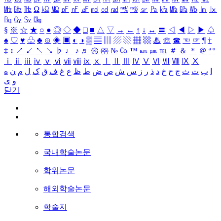
㎒
㎓
㎔
Ω
㏀
㏁
㎊
㎋
㎌
㏖
㏅
㎭
㎮
㎯
㏛
㎩
㎪
㎫
㎬
㏝
㏐
㏓
㏃
㏉
㏜
㏆
§
※
☆
★
○
●
◎
◇
◆
□
■
△
▽
→
←
↑
↓
↔
〓
◁
◀
▷
▶
♤
♠
♡
♥
♧
♣
⊙
◈
▣
◐
◑
▒
▤
▥
▨
▧
▦
▩
♨
☏
☎
☜
☞
¶
†
‡
↕
↗
↙
↖
↘
♭
♩
♪
♬
㉿
㈜
№
㏇
™
㏂
㏘
℡
＃
＆
＊
＠
ª
º
ⅰ
ⅱ
ⅲ
ⅳ
ⅴ
ⅵ
ⅶ
ⅷ
ⅸ
ⅹ
Ⅰ
Ⅱ
Ⅲ
Ⅳ
Ⅴ
Ⅵ
Ⅶ
Ⅷ
Ⅸ
Ⅹ
ا
ب
ت
ث
ج
ح
خ
د
ذ
ر
ز
س
ش
ص
ض
ط
ظ
ع
غ
ف
ق
ک
ل
م
ن
ه
و
ی
닫기
통합검색
국내학술논문
학위논문
해외학술논문
학술지