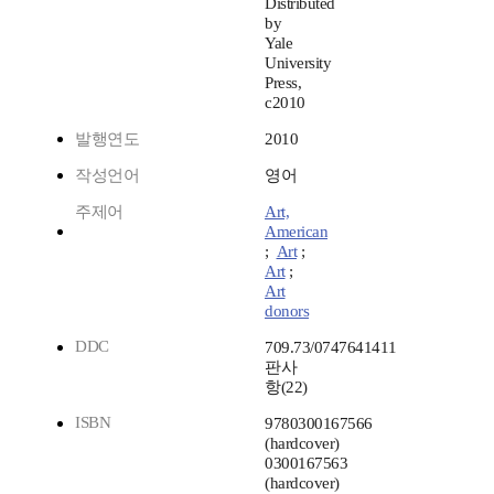
Distributed
by
Yale
University
Press,
c2010
발행연도
2010
작성언어
영어
주제어
Art,
American
;
Art
;
Art
;
Art
donors
DDC
709.73/0747641411
판사
항(22)
ISBN
9780300167566
(hardcover)
0300167563
(hardcover)