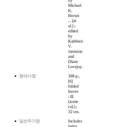
by
Michael
K.
Brown
... [et
al.] ;
edited
by
Kathleen
V.
Jameson
and
Diane
Lovejoy.
형태사항
388 p.,
[6]
folded
leaves
: ill.
(some
col.) ;
32 cm.
일반주기명
Includes
index.