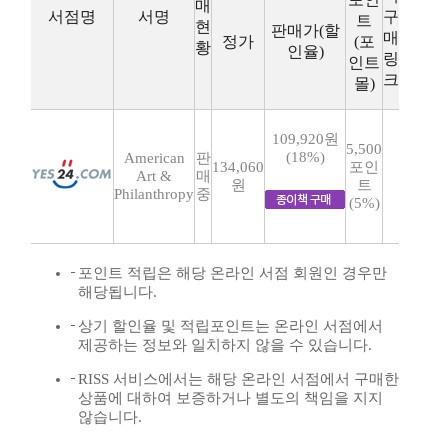
매
서점명
서명
구
트
현
판매가(할
매
정가
(포
황
인율)
링
인트
크
몰)
109,920원
5,500
(18%)
American
판
134,060
포인
Art &
매
원
트
Philanthropy
중
(5%)
포인트 적립은 해당 온라인 서점 회원인 경우만
해당됩니다.
상기 할인율 및 적립포인트는 온라인 서점에서
제공하는 정보와 일치하지 않을 수 있습니다.
RISS 서비스에서는 해당 온라인 서점에서 구매한
상품에 대하여 보증하거나 별도의 책임을 지지
않습니다.