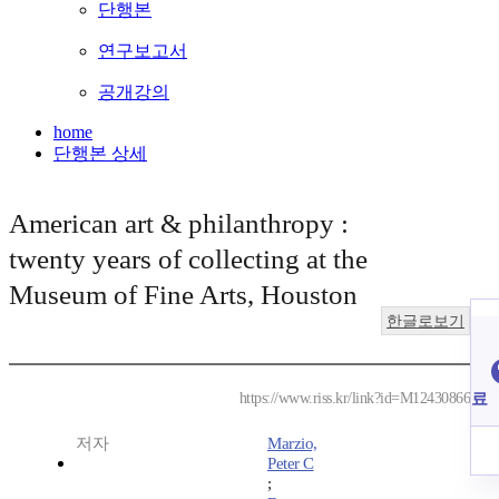
단행본
연구보고서
공개강의
home
단행본 상세
American art & philanthropy :
twenty years of collecting at the
Museum of Fine Arts, Houston
한글로보기
료
https://www.riss.kr/link?id=M12430866
저자
Marzio,
Peter C
;