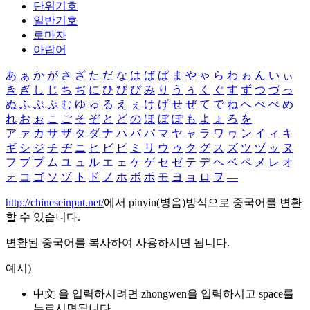
단위기호
일반기호
로마자
아랍어
あ
ぁ
か
が
さ
ざ
た
だ
な
は
ば
ぱ
ま
や
ゃ
ら
わ
ゎ
ん
い
ぃ
き
ぎ
し
じ
ち
ぢ
に
ひ
び
ぴ
み
り
う
ぅ
く
ぐ
す
ず
つ
づ
っ
ぬ
ふ
ぶ
ぷ
む
ゆ
ゅ
る
え
ぇ
け
げ
せ
ぜ
て
で
ね
へ
べ
ぺ
め
れ
お
ぉ
こ
ご
そ
ぞ
と
ど
の
ほ
ぼ
ぽ
も
よ
ょ
ろ
を
ア
ァ
カ
サ
ザ
タ
ダ
ナ
ハ
バ
パ
マ
ヤ
ャ
ラ
ワ
ヮ
ン
イ
ィ
キ
ギ
シ
ジ
チ
ヂ
ニ
ヒ
ビ
ピ
ミ
リ
ウ
ゥ
ク
グ
ス
ズ
ツ
ヅ
ッ
ヌ
フ
ブ
プ
ム
ユ
ュ
ル
エ
ェ
ケ
ゲ
セ
ゼ
テ
デ
ヘ
ベ
ペ
メ
レ
オ
ォ
コ
ゴ
ソ
ゾ
ト
ド
ノ
ホ
ボ
ポ
モ
ヨ
ョ
ロ
ヲ
―
http://chineseinput.net/
에서 pinyin(병음)방식으로 중국어를 변환
할 수 있습니다.
변환된 중국어를 복사하여 사용하시면 됩니다.
예시)
中文 을 입력하시려면
zhongwen
을 입력하시고 space를
누르시면됩니다.