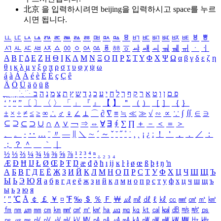
北京 을 입력하시려면
beijing
을 입력하시고 space를 누르
시면 됩니다.
ㅥ
ㅦ
ㅧ
ㅨ
ㅩ
ㅪ
ㅫ
ㅬ
ㅭ
ㅮ
ㅯ
ㅰ
ㅱ
ㅲ
ㅳ
ㅴ
ㅵ
ㅶ
ㅷ
ㅸ
ㅹ
ㅺ
ㅻ
ㅼ
ㅽ
ㅾ
ㅿ
ㆀ
ㆁ
ㆂ
ㆃ
ㆄ
ㆅ
ㆆ
ㆇ
ㆈ
ㆉ
ㆊ
ㆋ
ㆌ
ㆍ
ㆎ
Α
Β
Γ
Δ
Ε
Ζ
Η
Θ
Ι
Κ
Λ
Μ
Ν
Ξ
Ο
Π
Ρ
Σ
Τ
Υ
Φ
Χ
Ψ
Ω
α
β
γ
δ
ε
ζ
η
θ
ι
κ
λ
μ
ν
ξ
ο
π
ρ
σ
τ
υ
φ
χ
ψ
ω
á
à
Á
À
é
è
É
È
ç
Ç
ê
Ä
Ö
Ü
ä
ö
ü
ß
ְ
ֳ
ֲ
ֱ
ָ
ַ
ֵ
ֶ
ִ
ֹ
ּ
ֻ
ׂ
ׁ
ּ
ב
ה
נ
מ
צ
ת
ץ
ש
ד
ג
כ
ע
י
ח
ל
ך
ף
ק
ר
א
ט
ו
ן
ם
פ
‘
’
“
”
〔
〕
〈
〉
「
」
『
』
【
】
＂
（
）
［
］
｛
｝
±
×
÷
≠
≤
≥
∞
∴
♂
♀
∠
⊥
⌒
∂
∇
≡
≒
≪
≫
√
∽
∝
∵
∫
∬
∈
∋
⊆
⊇
⊂
⊃
∪
∩
∧
∨
￢
⇒
⇔
∀
∃
∮
∑
∏
＋
－
＜
＝
＞
、
。
·
‥
…
¨
〃
―
∥
＼
∼
´
～
ˇ
˘
˝
˚
˙
¸
˛
¡
¿
ː
！
＇
，
．
／
：
；
？
＾
＿
｀
｜
½
⅓
⅔
¼
¾
⅛
⅜
⅝
⅞
¹
²
³
⁴
ⁿ
₁
₂
₃
₄
Æ
Ð
Ħ
Ĳ
Ł
Ø
Œ
Þ
Ŧ
Ŋ
æ
đ
ð
ħ
ı
ĳ
ĸ
ŀ
ł
ø
œ
ß
þ
ŧ
ŋ
ŉ
А
Б
В
Г
Д
Е
Ё
Ж
З
И
Й
К
Л
М
Н
О
П
Р
С
Т
У
Ф
Х
Ц
Ч
Ш
Щ
Ъ
Ы
Ь
Э
Ю
Я
а
б
в
г
д
е
ё
ж
з
и
й
к
л
м
н
о
п
р
с
т
у
ф
х
ц
ч
ш
щ
ъ
ы
ь
э
ю
я
′
″
℃
Å
￠
￡
￥
¤
℉
‰
＄
％
Ｆ
￦
㎕
㎖
㎗
ℓ
㎘
㏄
㎣
㎤
㎥
㎦
㎙
㎚
㎛
㎜
㎝
㎞
㎟
㎠
㎡
㎢
㏊
㎍
㎎
㎏
㏏
㎈
㎉
㏈
㎧
㎨
㎰
㎱
㎲
㎳
㎴
㎵
㎶
㎷
㎸
㎹
㎀
㎁
㎂
㎃
㎄
㎺
㎻
㎽
㎾
㎿
㎐
㎑