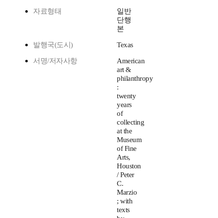
자료형태
일반
단행
본
발행국(도시)
Texas
서명/저자사항
American
art &
philanthropy
:
twenty
years
of
collecting
at the
Museum
of Fine
Arts,
Houston
/ Peter
C.
Marzio
; with
texts