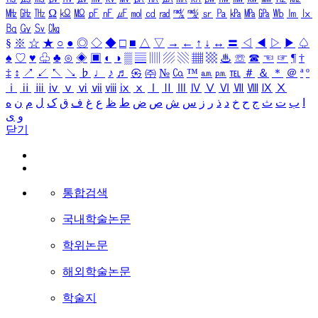
㎒
㎓
㎔
Ω
㏀
㏁
㎊
㎋
㎌
㏖
㏅
㎭
㎮
㎯
㏛
㎩
㎪
㎫
㎬
㏝
㏐
㏓
㏃
㏉
㏜
㏆
§
※
☆
★
○
●
◎
◇
◆
□
■
△
▽
→
←
↑
↓
↔
〓
◁
◀
▷
▶
♤
♠
♡
♥
♧
♣
⊙
◈
▣
◐
◑
▒
▤
▥
▨
▧
▦
▩
♨
☏
☎
☜
☞
¶
†
‡
↕
↗
↙
↖
↘
♭
♩
♪
♬
㉿
㈜
№
㏇
™
㏂
㏘
℡
＃
＆
＊
＠
ª
º
ⅰ
ⅱ
ⅲ
ⅳ
ⅴ
ⅵ
ⅶ
ⅷ
ⅸ
ⅹ
Ⅰ
Ⅱ
Ⅲ
Ⅳ
Ⅴ
Ⅵ
Ⅶ
Ⅷ
Ⅸ
Ⅹ
ا
ب
ت
ث
ج
ح
خ
د
ذ
ر
ز
س
ش
ص
ض
ط
ظ
ع
غ
ف
ق
ک
ل
م
ن
ه
و
ی
닫기
통합검색
국내학술논문
학위논문
해외학술논문
학술지