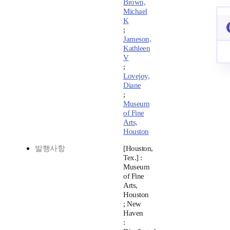
Brown,
Michael
K
;
Jameson,
Kathleen
V
;
Lovejoy,
Diane
;
Museum
of Fine
Arts,
Houston
발행사항
[Houston,
Tex.] :
Museum
of Fine
Arts,
Houston
; New
Haven
: