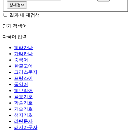
상세검색
결과 내 재검색
인기 검색어
다국어 입력
히라가나
가타카나
중국어
한글고어
그리스문자
프랑스어
독일어
히브리어
괄호기호
학술기호
기술기호
첨자기호
라틴문자
러시아문자