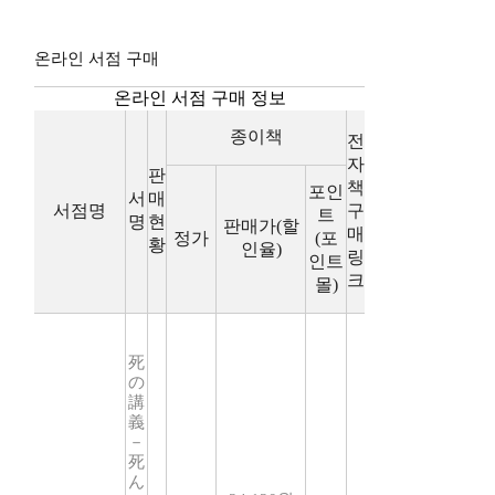
온라인 서점 구매
온라인 서점 구매 정보
종이책
전
자
판
책
포인
서
매
서점명
구
트
명
현
판매가(할
매
정가
(포
황
인율)
링
인트
크
몰)
死
の
講
義
－
死
ん