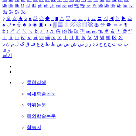
㎒
㎓
㎔
Ω
㏀
㏁
㎊
㎋
㎌
㏖
㏅
㎭
㎮
㎯
㏛
㎩
㎪
㎫
㎬
㏝
㏐
㏓
㏃
㏉
㏜
㏆
§
※
☆
★
○
●
◎
◇
◆
□
■
△
▽
→
←
↑
↓
↔
〓
◁
◀
▷
▶
♤
♠
♡
♥
♧
♣
⊙
◈
▣
◐
◑
▒
▤
▥
▨
▧
▦
▩
♨
☏
☎
☜
☞
¶
†
‡
↕
↗
↙
↖
↘
♭
♩
♪
♬
㉿
㈜
№
㏇
™
㏂
㏘
℡
＃
＆
＊
＠
ª
º
ⅰ
ⅱ
ⅲ
ⅳ
ⅴ
ⅵ
ⅶ
ⅷ
ⅸ
ⅹ
Ⅰ
Ⅱ
Ⅲ
Ⅳ
Ⅴ
Ⅵ
Ⅶ
Ⅷ
Ⅸ
Ⅹ
ا
ب
ت
ث
ج
ح
خ
د
ذ
ر
ز
س
ش
ص
ض
ط
ظ
ع
غ
ف
ق
ک
ل
م
ن
ه
و
ی
닫기
통합검색
국내학술논문
학위논문
해외학술논문
학술지