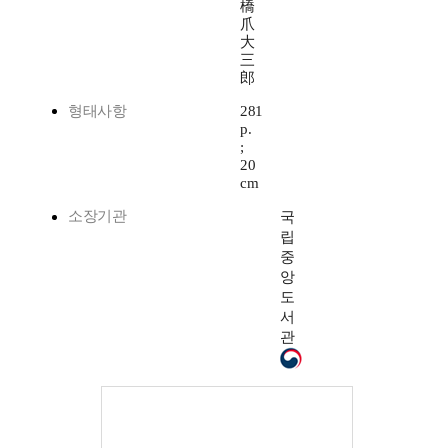
橋
爪
大
三
郎
형태사항
281
p.
;
20
cm
소장기관
국
립
중
앙
도
서
관