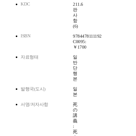
KDC
211.6
판
사
항
(6)
ISBN
9784478111192
C0095:
￥1700
자료형태
일
반
단
행
본
발행국(도시)
일
본
서명/저자사항
死
の
講
義
:
死