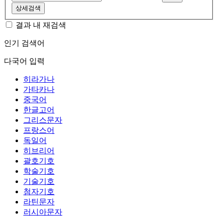
상세검색
결과 내 재검색
인기 검색어
다국어 입력
히라가나
가타카나
중국어
한글고어
그리스문자
프랑스어
독일어
히브리어
괄호기호
학술기호
기술기호
첨자기호
라틴문자
러시아문자