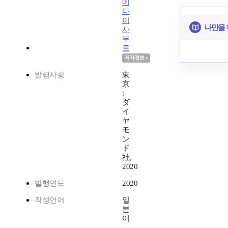
메
다
이
나만을 
사
부
로
발행사항
東
京
:
ダ
イ
ヤ
モ
ン
ド
社,
2020
발행연도
2020
작성언어
일
본
어