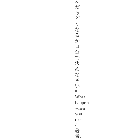
ん
だ
ら
ど
う
な
る
か、
自
分
で
決
め
な
さ
い
=
What
happens
when
you
die
/
著
者: