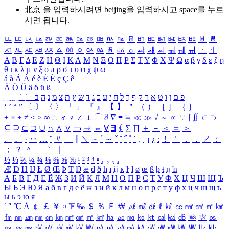
北京 을 입력하시려면
beijing
을 입력하시고 space를 누르
시면 됩니다.
ㅥ
ㅦ
ㅧ
ㅨ
ㅩ
ㅪ
ㅫ
ㅬ
ㅭ
ㅮ
ㅯ
ㅰ
ㅱ
ㅲ
ㅳ
ㅴ
ㅵ
ㅶ
ㅷ
ㅸ
ㅹ
ㅺ
ㅻ
ㅼ
ㅽ
ㅾ
ㅿ
ㆀ
ㆁ
ㆂ
ㆃ
ㆄ
ㆅ
ㆆ
ㆇ
ㆈ
ㆉ
ㆊ
ㆋ
ㆌ
ㆍ
ㆎ
Α
Β
Γ
Δ
Ε
Ζ
Η
Θ
Ι
Κ
Λ
Μ
Ν
Ξ
Ο
Π
Ρ
Σ
Τ
Υ
Φ
Χ
Ψ
Ω
α
β
γ
δ
ε
ζ
η
θ
ι
κ
λ
μ
ν
ξ
ο
π
ρ
σ
τ
υ
φ
χ
ψ
ω
á
à
Á
À
é
è
É
È
ç
Ç
ê
Ä
Ö
Ü
ä
ö
ü
ß
ְ
ֳ
ֲ
ֱ
ָ
ַ
ֵ
ֶ
ִ
ֹ
ּ
ֻ
ׂ
ׁ
ּ
ב
ה
נ
מ
צ
ת
ץ
ש
ד
ג
כ
ע
י
ח
ל
ך
ף
ק
ר
א
ט
ו
ן
ם
פ
‘
’
“
”
〔
〕
〈
〉
「
」
『
』
【
】
＂
（
）
［
］
｛
｝
±
×
÷
≠
≤
≥
∞
∴
♂
♀
∠
⊥
⌒
∂
∇
≡
≒
≪
≫
√
∽
∝
∵
∫
∬
∈
∋
⊆
⊇
⊂
⊃
∪
∩
∧
∨
￢
⇒
⇔
∀
∃
∮
∑
∏
＋
－
＜
＝
＞
、
。
·
‥
…
¨
〃
―
∥
＼
∼
´
～
ˇ
˘
˝
˚
˙
¸
˛
¡
¿
ː
！
＇
，
．
／
：
；
？
＾
＿
｀
｜
½
⅓
⅔
¼
¾
⅛
⅜
⅝
⅞
¹
²
³
⁴
ⁿ
₁
₂
₃
₄
Æ
Ð
Ħ
Ĳ
Ł
Ø
Œ
Þ
Ŧ
Ŋ
æ
đ
ð
ħ
ı
ĳ
ĸ
ŀ
ł
ø
œ
ß
þ
ŧ
ŋ
ŉ
А
Б
В
Г
Д
Е
Ё
Ж
З
И
Й
К
Л
М
Н
О
П
Р
С
Т
У
Ф
Х
Ц
Ч
Ш
Щ
Ъ
Ы
Ь
Э
Ю
Я
а
б
в
г
д
е
ё
ж
з
и
й
к
л
м
н
о
п
р
с
т
у
ф
х
ц
ч
ш
щ
ъ
ы
ь
э
ю
я
′
″
℃
Å
￠
￡
￥
¤
℉
‰
＄
％
Ｆ
￦
㎕
㎖
㎗
ℓ
㎘
㏄
㎣
㎤
㎥
㎦
㎙
㎚
㎛
㎜
㎝
㎞
㎟
㎠
㎡
㎢
㏊
㎍
㎎
㎏
㏏
㎈
㎉
㏈
㎧
㎨
㎰
㎱
㎲
㎳
㎴
㎵
㎶
㎷
㎸
㎹
㎀
㎁
㎂
㎃
㎄
㎺
㎻
㎽
㎾
㎿
㎐
㎑