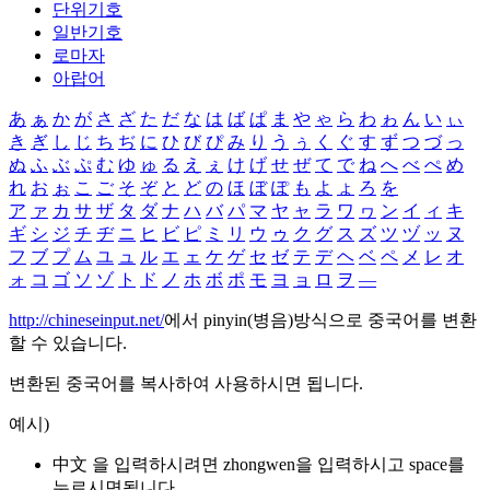
단위기호
일반기호
로마자
아랍어
あ
ぁ
か
が
さ
ざ
た
だ
な
は
ば
ぱ
ま
や
ゃ
ら
わ
ゎ
ん
い
ぃ
き
ぎ
し
じ
ち
ぢ
に
ひ
び
ぴ
み
り
う
ぅ
く
ぐ
す
ず
つ
づ
っ
ぬ
ふ
ぶ
ぷ
む
ゆ
ゅ
る
え
ぇ
け
げ
せ
ぜ
て
で
ね
へ
べ
ぺ
め
れ
お
ぉ
こ
ご
そ
ぞ
と
ど
の
ほ
ぼ
ぽ
も
よ
ょ
ろ
を
ア
ァ
カ
サ
ザ
タ
ダ
ナ
ハ
バ
パ
マ
ヤ
ャ
ラ
ワ
ヮ
ン
イ
ィ
キ
ギ
シ
ジ
チ
ヂ
ニ
ヒ
ビ
ピ
ミ
リ
ウ
ゥ
ク
グ
ス
ズ
ツ
ヅ
ッ
ヌ
フ
ブ
プ
ム
ユ
ュ
ル
エ
ェ
ケ
ゲ
セ
ゼ
テ
デ
ヘ
ベ
ペ
メ
レ
オ
ォ
コ
ゴ
ソ
ゾ
ト
ド
ノ
ホ
ボ
ポ
モ
ヨ
ョ
ロ
ヲ
―
http://chineseinput.net/
에서 pinyin(병음)방식으로 중국어를 변환
할 수 있습니다.
변환된 중국어를 복사하여 사용하시면 됩니다.
예시)
中文 을 입력하시려면
zhongwen
을 입력하시고 space를
누르시면됩니다.