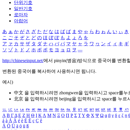
단위기호
일반기호
로마자
아랍어
あ
ぁ
か
が
さ
ざ
た
だ
な
は
ば
ぱ
ま
や
ゃ
ら
わ
ゎ
ん
い
ぃ
き
こ
ご
そ
ぞ
と
ど
の
ほ
ぼ
ぽ
も
よ
ょ
ろ
を
ア
ァ
カ
サ
ザ
タ
ダ
ナ
ハ
バ
パ
マ
ヤ
ャ
ラ
ワ
ヮ
ン
イ
ィ
キ
ギ
ソ
ゾ
ト
ド
ノ
ホ
ボ
ポ
モ
ヨ
ョ
ロ
ヲ
―
http://chineseinput.net/
에서 pinyin(병음)방식으로 중국어를 변환
변환된 중국어를 복사하여 사용하시면 됩니다.
예시)
中文 을 입력하시려면
zhongwen
을 입력하시고 space를
北京 을 입력하시려면
beijing
을 입력하시고 space를 누르
ㅥ
ㅦ
ㅧ
ㅨ
ㅩ
ㅪ
ㅫ
ㅬ
ㅭ
ㅮ
ㅯ
ㅰ
ㅱ
ㅲ
ㅳ
ㅴ
ㅵ
ㅶ
ㅷ
ㅸ
ㅹ
ㅺ
Α
Β
Γ
Δ
Ε
Ζ
Η
Θ
Ι
Κ
Λ
Μ
Ν
Ξ
Ο
Π
Ρ
Σ
Τ
Υ
Φ
Χ
Ψ
Ω
α
β
γ
δ
ε
ζ
η
á
à
Á
À
é
è
É
È
ç
Ç
ê
Ä
Ö
Ü
ä
ö
ü
ß