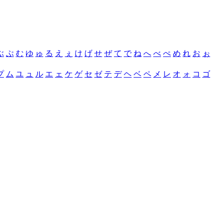
ぶ
ぷ
む
ゆ
ゅ
る
え
ぇ
け
げ
せ
ぜ
て
で
ね
へ
べ
ぺ
め
れ
お
ぉ
プ
ム
ユ
ュ
ル
エ
ェ
ケ
ゲ
セ
ゼ
テ
デ
ヘ
ベ
ペ
メ
レ
オ
ォ
コ
ゴ