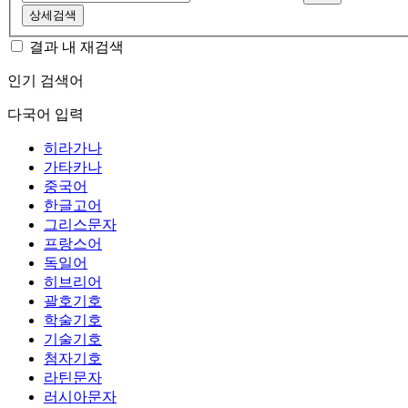
상세검색
결과 내 재검색
인기 검색어
다국어 입력
히라가나
가타카나
중국어
한글고어
그리스문자
프랑스어
독일어
히브리어
괄호기호
학술기호
기술기호
첨자기호
라틴문자
러시아문자