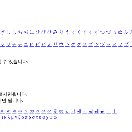
ぎ
し
じ
ち
ぢ
に
ひ
び
ぴ
み
り
う
ぅ
く
ぐ
す
ず
つ
づ
っ
ぬ
ふ
シ
ジ
チ
ヂ
ニ
ヒ
ビ
ピ
ミ
リ
ウ
ゥ
ク
グ
ス
ズ
ツ
ヅ
ッ
ヌ
フ
ブ
할 수 있습니다.
누르시면됩니다.
시면 됩니다.
ㅻ
ㅼ
ㅽ
ㅾ
ㅿ
ㆀ
ㆁ
ㆂ
ㆃ
ㆄ
ㆅ
ㆆ
ㆇ
ㆈ
ㆉ
ㆊ
ㆋ
ㆌ
ㆍ
ㆎ
θ
ι
κ
λ
μ
ν
ξ
ο
π
ρ
σ
τ
υ
φ
χ
ψ
ω