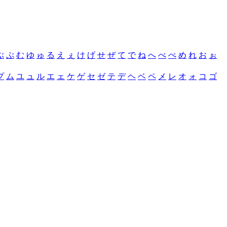
ぶ
ぷ
む
ゆ
ゅ
る
え
ぇ
け
げ
せ
ぜ
て
で
ね
へ
べ
ぺ
め
れ
お
ぉ
プ
ム
ユ
ュ
ル
エ
ェ
ケ
ゲ
セ
ゼ
テ
デ
ヘ
ベ
ペ
メ
レ
オ
ォ
コ
ゴ