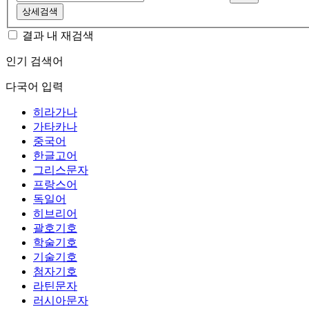
상세검색
결과 내 재검색
인기 검색어
다국어 입력
히라가나
가타카나
중국어
한글고어
그리스문자
프랑스어
독일어
히브리어
괄호기호
학술기호
기술기호
첨자기호
라틴문자
러시아문자