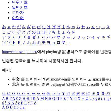
단위기호
일반기호
로마자
아랍어
あ
ぁ
か
が
さ
ざ
た
だ
な
は
ば
ぱ
ま
や
ゃ
ら
わ
ゎ
ん
い
ぃ
き
こ
ご
そ
ぞ
と
ど
の
ほ
ぼ
ぽ
も
よ
ょ
ろ
を
ア
ァ
カ
サ
ザ
タ
ダ
ナ
ハ
バ
パ
マ
ヤ
ャ
ラ
ワ
ヮ
ン
イ
ィ
キ
ギ
ソ
ゾ
ト
ド
ノ
ホ
ボ
ポ
モ
ヨ
ョ
ロ
ヲ
―
http://chineseinput.net/
에서 pinyin(병음)방식으로 중국어를 변환
변환된 중국어를 복사하여 사용하시면 됩니다.
예시)
中文 을 입력하시려면
zhongwen
을 입력하시고 space를
北京 을 입력하시려면
beijing
을 입력하시고 space를 누르
ㅥ
ㅦ
ㅧ
ㅨ
ㅩ
ㅪ
ㅫ
ㅬ
ㅭ
ㅮ
ㅯ
ㅰ
ㅱ
ㅲ
ㅳ
ㅴ
ㅵ
ㅶ
ㅷ
ㅸ
ㅹ
ㅺ
Α
Β
Γ
Δ
Ε
Ζ
Η
Θ
Ι
Κ
Λ
Μ
Ν
Ξ
Ο
Π
Ρ
Σ
Τ
Υ
Φ
Χ
Ψ
Ω
α
β
γ
δ
ε
ζ
η
á
à
Á
À
é
è
É
È
ç
Ç
ê
Ä
Ö
Ü
ä
ö
ü
ß