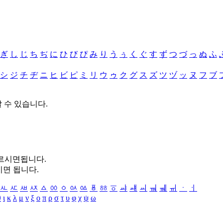
ぎ
し
じ
ち
ぢ
に
ひ
び
ぴ
み
り
う
ぅ
く
ぐ
す
ず
つ
づ
っ
ぬ
ふ
シ
ジ
チ
ヂ
ニ
ヒ
ビ
ピ
ミ
リ
ウ
ゥ
ク
グ
ス
ズ
ツ
ヅ
ッ
ヌ
フ
ブ
할 수 있습니다.
누르시면됩니다.
시면 됩니다.
ㅻ
ㅼ
ㅽ
ㅾ
ㅿ
ㆀ
ㆁ
ㆂ
ㆃ
ㆄ
ㆅ
ㆆ
ㆇ
ㆈ
ㆉ
ㆊ
ㆋ
ㆌ
ㆍ
ㆎ
θ
ι
κ
λ
μ
ν
ξ
ο
π
ρ
σ
τ
υ
φ
χ
ψ
ω