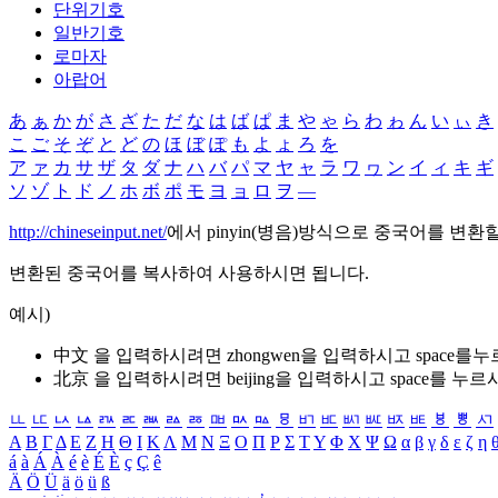
단위기호
일반기호
로마자
아랍어
あ
ぁ
か
が
さ
ざ
た
だ
な
は
ば
ぱ
ま
や
ゃ
ら
わ
ゎ
ん
い
ぃ
き
こ
ご
そ
ぞ
と
ど
の
ほ
ぼ
ぽ
も
よ
ょ
ろ
を
ア
ァ
カ
サ
ザ
タ
ダ
ナ
ハ
バ
パ
マ
ヤ
ャ
ラ
ワ
ヮ
ン
イ
ィ
キ
ギ
ソ
ゾ
ト
ド
ノ
ホ
ボ
ポ
モ
ヨ
ョ
ロ
ヲ
―
http://chineseinput.net/
에서 pinyin(병음)방식으로 중국어를 변환
변환된 중국어를 복사하여 사용하시면 됩니다.
예시)
中文 을 입력하시려면
zhongwen
을 입력하시고 space를
北京 을 입력하시려면
beijing
을 입력하시고 space를 누르
ㅥ
ㅦ
ㅧ
ㅨ
ㅩ
ㅪ
ㅫ
ㅬ
ㅭ
ㅮ
ㅯ
ㅰ
ㅱ
ㅲ
ㅳ
ㅴ
ㅵ
ㅶ
ㅷ
ㅸ
ㅹ
ㅺ
Α
Β
Γ
Δ
Ε
Ζ
Η
Θ
Ι
Κ
Λ
Μ
Ν
Ξ
Ο
Π
Ρ
Σ
Τ
Υ
Φ
Χ
Ψ
Ω
α
β
γ
δ
ε
ζ
η
á
à
Á
À
é
è
É
È
ç
Ç
ê
Ä
Ö
Ü
ä
ö
ü
ß