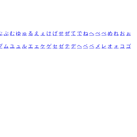
ぶ
ぷ
む
ゆ
ゅ
る
え
ぇ
け
げ
せ
ぜ
て
で
ね
へ
べ
ぺ
め
れ
お
ぉ
プ
ム
ユ
ュ
ル
エ
ェ
ケ
ゲ
セ
ゼ
テ
デ
ヘ
ベ
ペ
メ
レ
オ
ォ
コ
ゴ