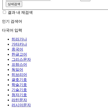
상세검색
결과 내 재검색
인기 검색어
다국어 입력
히라가나
가타카나
중국어
한글고어
그리스문자
프랑스어
독일어
히브리어
괄호기호
학술기호
기술기호
첨자기호
라틴문자
러시아문자