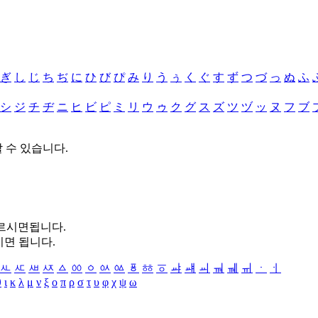
ぎ
し
じ
ち
ぢ
に
ひ
び
ぴ
み
り
う
ぅ
く
ぐ
す
ず
つ
づ
っ
ぬ
ふ
シ
ジ
チ
ヂ
ニ
ヒ
ビ
ピ
ミ
リ
ウ
ゥ
ク
グ
ス
ズ
ツ
ヅ
ッ
ヌ
フ
ブ
할 수 있습니다.
누르시면됩니다.
시면 됩니다.
ㅻ
ㅼ
ㅽ
ㅾ
ㅿ
ㆀ
ㆁ
ㆂ
ㆃ
ㆄ
ㆅ
ㆆ
ㆇ
ㆈ
ㆉ
ㆊ
ㆋ
ㆌ
ㆍ
ㆎ
θ
ι
κ
λ
μ
ν
ξ
ο
π
ρ
σ
τ
υ
φ
χ
ψ
ω