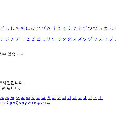
ぎ
し
じ
ち
ぢ
に
ひ
び
ぴ
み
り
う
ぅ
く
ぐ
す
ず
つ
づ
っ
ぬ
ふ
シ
ジ
チ
ヂ
ニ
ヒ
ビ
ピ
ミ
リ
ウ
ゥ
ク
グ
ス
ズ
ツ
ヅ
ッ
ヌ
フ
ブ
할 수 있습니다.
누르시면됩니다.
시면 됩니다.
ㅻ
ㅼ
ㅽ
ㅾ
ㅿ
ㆀ
ㆁ
ㆂ
ㆃ
ㆄ
ㆅ
ㆆ
ㆇ
ㆈ
ㆉ
ㆊ
ㆋ
ㆌ
ㆍ
ㆎ
θ
ι
κ
λ
μ
ν
ξ
ο
π
ρ
σ
τ
υ
φ
χ
ψ
ω