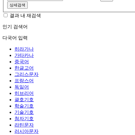
상세검색
결과 내 재검색
인기 검색어
다국어 입력
히라가나
가타카나
중국어
한글고어
그리스문자
프랑스어
독일어
히브리어
괄호기호
학술기호
기술기호
첨자기호
라틴문자
러시아문자