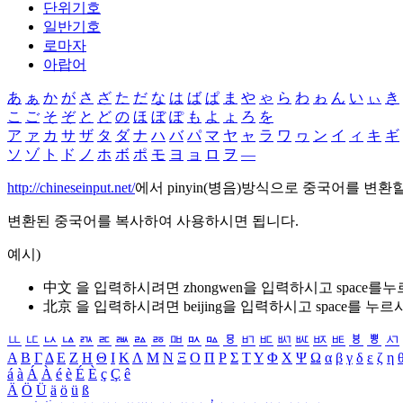
단위기호
일반기호
로마자
아랍어
あ
ぁ
か
が
さ
ざ
た
だ
な
は
ば
ぱ
ま
や
ゃ
ら
わ
ゎ
ん
い
ぃ
き
こ
ご
そ
ぞ
と
ど
の
ほ
ぼ
ぽ
も
よ
ょ
ろ
を
ア
ァ
カ
サ
ザ
タ
ダ
ナ
ハ
バ
パ
マ
ヤ
ャ
ラ
ワ
ヮ
ン
イ
ィ
キ
ギ
ソ
ゾ
ト
ド
ノ
ホ
ボ
ポ
モ
ヨ
ョ
ロ
ヲ
―
http://chineseinput.net/
에서 pinyin(병음)방식으로 중국어를 변환
변환된 중국어를 복사하여 사용하시면 됩니다.
예시)
中文 을 입력하시려면
zhongwen
을 입력하시고 space를
北京 을 입력하시려면
beijing
을 입력하시고 space를 누르
ㅥ
ㅦ
ㅧ
ㅨ
ㅩ
ㅪ
ㅫ
ㅬ
ㅭ
ㅮ
ㅯ
ㅰ
ㅱ
ㅲ
ㅳ
ㅴ
ㅵ
ㅶ
ㅷ
ㅸ
ㅹ
ㅺ
Α
Β
Γ
Δ
Ε
Ζ
Η
Θ
Ι
Κ
Λ
Μ
Ν
Ξ
Ο
Π
Ρ
Σ
Τ
Υ
Φ
Χ
Ψ
Ω
α
β
γ
δ
ε
ζ
η
á
à
Á
À
é
è
É
È
ç
Ç
ê
Ä
Ö
Ü
ä
ö
ü
ß