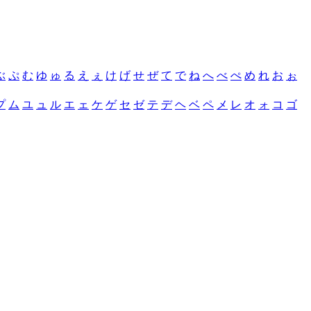
ぶ
ぷ
む
ゆ
ゅ
る
え
ぇ
け
げ
せ
ぜ
て
で
ね
へ
べ
ぺ
め
れ
お
ぉ
プ
ム
ユ
ュ
ル
エ
ェ
ケ
ゲ
セ
ゼ
テ
デ
ヘ
ベ
ペ
メ
レ
オ
ォ
コ
ゴ