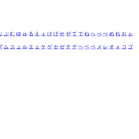
ぶ
ぷ
む
ゆ
ゅ
る
え
ぇ
け
げ
せ
ぜ
て
で
ね
へ
べ
ぺ
め
れ
お
ぉ
プ
ム
ユ
ュ
ル
エ
ェ
ケ
ゲ
セ
ゼ
テ
デ
ヘ
ベ
ペ
メ
レ
オ
ォ
コ
ゴ