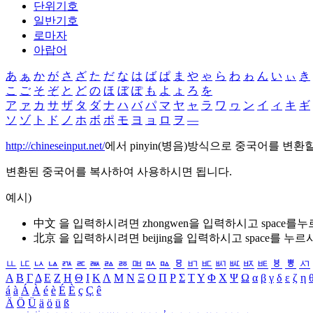
단위기호
일반기호
로마자
아랍어
あ
ぁ
か
が
さ
ざ
た
だ
な
は
ば
ぱ
ま
や
ゃ
ら
わ
ゎ
ん
い
ぃ
き
こ
ご
そ
ぞ
と
ど
の
ほ
ぼ
ぽ
も
よ
ょ
ろ
を
ア
ァ
カ
サ
ザ
タ
ダ
ナ
ハ
バ
パ
マ
ヤ
ャ
ラ
ワ
ヮ
ン
イ
ィ
キ
ギ
ソ
ゾ
ト
ド
ノ
ホ
ボ
ポ
モ
ヨ
ョ
ロ
ヲ
―
http://chineseinput.net/
에서 pinyin(병음)방식으로 중국어를 변환
변환된 중국어를 복사하여 사용하시면 됩니다.
예시)
中文 을 입력하시려면
zhongwen
을 입력하시고 space를
北京 을 입력하시려면
beijing
을 입력하시고 space를 누르
ㅥ
ㅦ
ㅧ
ㅨ
ㅩ
ㅪ
ㅫ
ㅬ
ㅭ
ㅮ
ㅯ
ㅰ
ㅱ
ㅲ
ㅳ
ㅴ
ㅵ
ㅶ
ㅷ
ㅸ
ㅹ
ㅺ
Α
Β
Γ
Δ
Ε
Ζ
Η
Θ
Ι
Κ
Λ
Μ
Ν
Ξ
Ο
Π
Ρ
Σ
Τ
Υ
Φ
Χ
Ψ
Ω
α
β
γ
δ
ε
ζ
η
á
à
Á
À
é
è
É
È
ç
Ç
ê
Ä
Ö
Ü
ä
ö
ü
ß