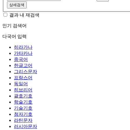
상세검색
결과 내 재검색
인기 검색어
다국어 입력
히라가나
가타카나
중국어
한글고어
그리스문자
프랑스어
독일어
히브리어
괄호기호
학술기호
기술기호
첨자기호
라틴문자
러시아문자