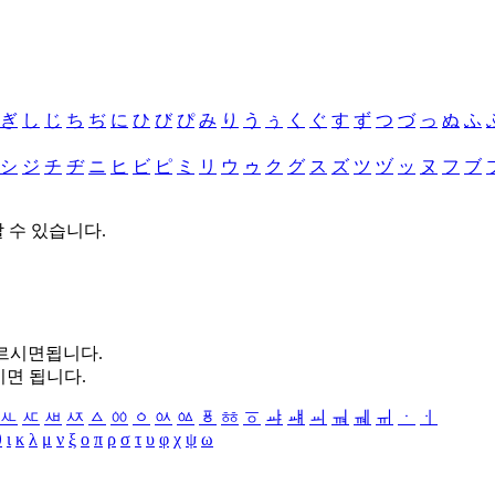
ぎ
し
じ
ち
ぢ
に
ひ
び
ぴ
み
り
う
ぅ
く
ぐ
す
ず
つ
づ
っ
ぬ
ふ
シ
ジ
チ
ヂ
ニ
ヒ
ビ
ピ
ミ
リ
ウ
ゥ
ク
グ
ス
ズ
ツ
ヅ
ッ
ヌ
フ
ブ
할 수 있습니다.
누르시면됩니다.
시면 됩니다.
ㅻ
ㅼ
ㅽ
ㅾ
ㅿ
ㆀ
ㆁ
ㆂ
ㆃ
ㆄ
ㆅ
ㆆ
ㆇ
ㆈ
ㆉ
ㆊ
ㆋ
ㆌ
ㆍ
ㆎ
θ
ι
κ
λ
μ
ν
ξ
ο
π
ρ
σ
τ
υ
φ
χ
ψ
ω