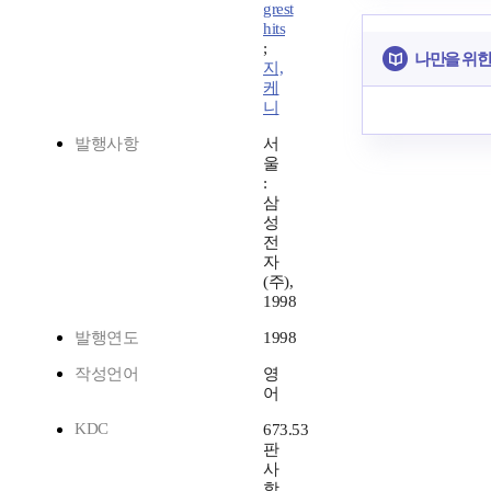
grest
hits
;
나만을 위한
지,
케
니
발행사항
서
울
:
삼
성
전
자
(주),
1998
발행연도
1998
작성언어
영
어
KDC
673.53
판
사
항