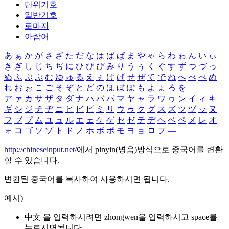
단위기호
일반기호
로마자
아랍어
あ
ぁ
か
が
さ
ざ
た
だ
な
は
ば
ぱ
ま
や
ゃ
ら
わ
ゎ
ん
い
ぃ
き
ぎ
し
じ
ち
ぢ
に
ひ
び
ぴ
み
り
う
ぅ
く
ぐ
す
ず
つ
づ
っ
ぬ
ふ
ぶ
ぷ
む
ゆ
ゅ
る
え
ぇ
け
げ
せ
ぜ
て
で
ね
へ
べ
ぺ
め
れ
お
ぉ
こ
ご
そ
ぞ
と
ど
の
ほ
ぼ
ぽ
も
よ
ょ
ろ
を
ア
ァ
カ
サ
ザ
タ
ダ
ナ
ハ
バ
パ
マ
ヤ
ャ
ラ
ワ
ヮ
ン
イ
ィ
キ
ギ
シ
ジ
チ
ヂ
ニ
ヒ
ビ
ピ
ミ
リ
ウ
ゥ
ク
グ
ス
ズ
ツ
ヅ
ッ
ヌ
フ
ブ
プ
ム
ユ
ュ
ル
エ
ェ
ケ
ゲ
セ
ゼ
テ
デ
ヘ
ベ
ペ
メ
レ
オ
ォ
コ
ゴ
ソ
ゾ
ト
ド
ノ
ホ
ボ
ポ
モ
ヨ
ョ
ロ
ヲ
―
http://chineseinput.net/
에서 pinyin(병음)방식으로 중국어를 변환
할 수 있습니다.
변환된 중국어를 복사하여 사용하시면 됩니다.
예시)
中文 을 입력하시려면
zhongwen
을 입력하시고 space를
누르시면됩니다.