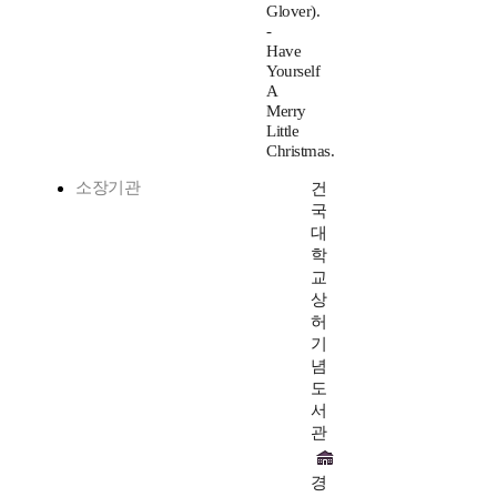
Glover).
-
Have
Yourself
A
Merry
Little
Christmas.
소장기관
건
국
대
학
교
상
허
기
념
도
서
관
경