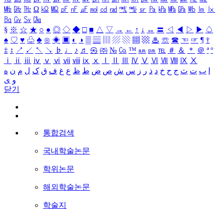
㎒
㎓
㎔
Ω
㏀
㏁
㎊
㎋
㎌
㏖
㏅
㎭
㎮
㎯
㏛
㎩
㎪
㎫
㎬
㏝
㏐
㏓
㏃
㏉
㏜
㏆
§
※
☆
★
○
●
◎
◇
◆
□
■
△
▽
→
←
↑
↓
↔
〓
◁
◀
▷
▶
♤
♠
♡
♥
♧
♣
⊙
◈
▣
◐
◑
▒
▤
▥
▨
▧
▦
▩
♨
☏
☎
☜
☞
¶
†
‡
↕
↗
↙
↖
↘
♭
♩
♪
♬
㉿
㈜
№
㏇
™
㏂
㏘
℡
＃
＆
＊
＠
ª
º
ⅰ
ⅱ
ⅲ
ⅳ
ⅴ
ⅵ
ⅶ
ⅷ
ⅸ
ⅹ
Ⅰ
Ⅱ
Ⅲ
Ⅳ
Ⅴ
Ⅵ
Ⅶ
Ⅷ
Ⅸ
Ⅹ
ا
ب
ت
ث
ج
ح
خ
د
ذ
ر
ز
س
ش
ص
ض
ط
ظ
ع
غ
ف
ق
ک
ل
م
ن
ه
و
ی
닫기
통합검색
국내학술논문
학위논문
해외학술논문
학술지