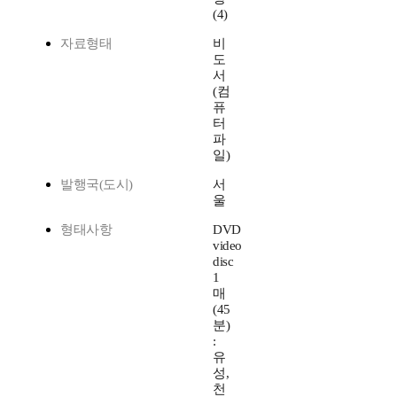
(4)
자료형태
비
도
서
(컴
퓨
터
파
일)
발행국(도시)
서
울
형태사항
DVD
video
disc
1
매
(45
분)
:
유
성,
천