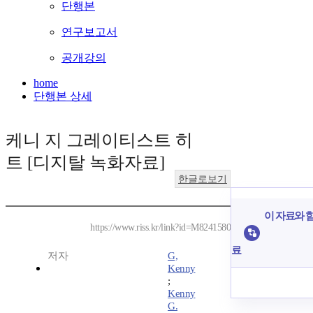
단행본
연구보고서
공개강의
home
단행본 상세
케니 지 그레이티스트 히
트 [디지탈 녹화자료]
한글로보기
이 자료와 함
https://www.riss.kr/link?id=M8241580
료
저자
G,
Kenny
;
Kenny
G.