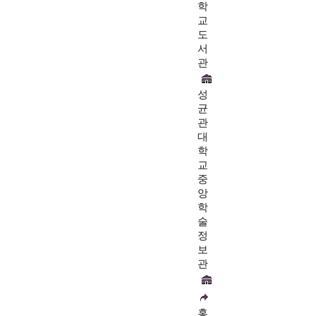
학
교
도
서
관
성
균
관
대
학
교
중
앙
학
술
정
보
관
홍