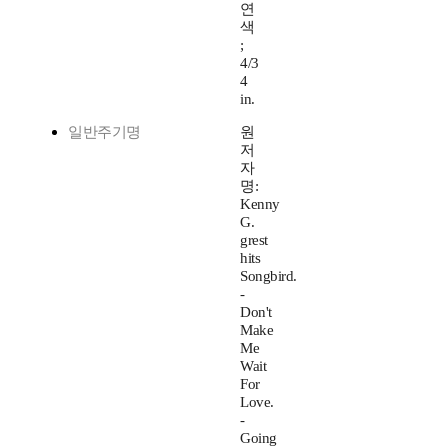
연
색
;
4/3
4
in.
일반주기명
원
저
자
명:
Kenny
G.
grest
hits
Songbird.
-
Don't
Make
Me
Wait
For
Love.
-
Going