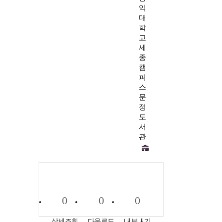
익
대
학
교
세
종
캠
퍼
스
문
정
도
서
관
0
0
0
상세조회
다운로드
내보내기