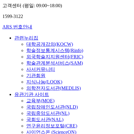
고객센터 (평일: 09:00~18:00)
1599-3122
ARS 번호안내
관련누리집
대학공개강의(KOCW)
학술정보통계시스템(Rinfo)
외국학술지지원센터(FRIC)
학술관계분석서비스(SAM)
사서커뮤니티
기관회원
지식나눔(LOOK)
의학전자도서관(MEDLIS)
유관기관 사이트
교육부(MOE)
국립장애인도서관(NLD)
국립중앙도서관(NL)
국회도서관(NAL)
연구윤리정보포털(CRE)
사이언스온 (ScienceON)