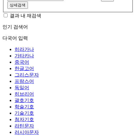
상세검색
결과 내 재검색
인기 검색어
다국어 입력
히라가나
가타카나
중국어
한글고어
그리스문자
프랑스어
독일어
히브리어
괄호기호
학술기호
기술기호
첨자기호
라틴문자
러시아문자