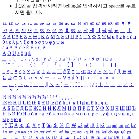
北京 을 입력하시려면
beijing
을 입력하시고 space를 누르
시면 됩니다.
ㅥ
ㅦ
ㅧ
ㅨ
ㅩ
ㅪ
ㅫ
ㅬ
ㅭ
ㅮ
ㅯ
ㅰ
ㅱ
ㅲ
ㅳ
ㅴ
ㅵ
ㅶ
ㅷ
ㅸ
ㅹ
ㅺ
ㅻ
ㅼ
ㅽ
ㅾ
ㅿ
ㆀ
ㆁ
ㆂ
ㆃ
ㆄ
ㆅ
ㆆ
ㆇ
ㆈ
ㆉ
ㆊ
ㆋ
ㆌ
ㆍ
ㆎ
Α
Β
Γ
Δ
Ε
Ζ
Η
Θ
Ι
Κ
Λ
Μ
Ν
Ξ
Ο
Π
Ρ
Σ
Τ
Υ
Φ
Χ
Ψ
Ω
α
β
γ
δ
ε
ζ
η
θ
ι
κ
λ
μ
ν
ξ
ο
π
ρ
σ
τ
υ
φ
χ
ψ
ω
á
à
Á
À
é
è
É
È
ç
Ç
ê
Ä
Ö
Ü
ä
ö
ü
ß
ְ
ֳ
ֲ
ֱ
ָ
ַ
ֵ
ֶ
ִ
ֹ
ּ
ֻ
ׂ
ׁ
ּ
ב
ה
נ
מ
צ
ת
ץ
ש
ד
ג
כ
ע
י
ח
ל
ך
ף
ק
ר
א
ט
ו
ן
ם
פ
‘
’
“
”
〔
〕
〈
〉
「
」
『
』
【
】
＂
（
）
［
］
｛
｝
±
×
÷
≠
≤
≥
∞
∴
♂
♀
∠
⊥
⌒
∂
∇
≡
≒
≪
≫
√
∽
∝
∵
∫
∬
∈
∋
⊆
⊇
⊂
⊃
∪
∩
∧
∨
￢
⇒
⇔
∀
∃
∮
∑
∏
＋
－
＜
＝
＞
、
。
·
‥
…
¨
〃
―
∥
＼
∼
´
～
ˇ
˘
˝
˚
˙
¸
˛
¡
¿
ː
！
＇
，
．
／
：
；
？
＾
＿
｀
｜
½
⅓
⅔
¼
¾
⅛
⅜
⅝
⅞
¹
²
³
⁴
ⁿ
₁
₂
₃
₄
Æ
Ð
Ħ
Ĳ
Ł
Ø
Œ
Þ
Ŧ
Ŋ
æ
đ
ð
ħ
ı
ĳ
ĸ
ŀ
ł
ø
œ
ß
þ
ŧ
ŋ
ŉ
А
Б
В
Г
Д
Е
Ё
Ж
З
И
Й
К
Л
М
Н
О
П
Р
С
Т
У
Ф
Х
Ц
Ч
Ш
Щ
Ъ
Ы
Ь
Э
Ю
Я
а
б
в
г
д
е
ё
ж
з
и
й
к
л
м
н
о
п
р
с
т
у
ф
х
ц
ч
ш
щ
ъ
ы
ь
э
ю
я
′
″
℃
Å
￠
￡
￥
¤
℉
‰
＄
％
Ｆ
￦
㎕
㎖
㎗
ℓ
㎘
㏄
㎣
㎤
㎥
㎦
㎙
㎚
㎛
㎜
㎝
㎞
㎟
㎠
㎡
㎢
㏊
㎍
㎎
㎏
㏏
㎈
㎉
㏈
㎧
㎨
㎰
㎱
㎲
㎳
㎴
㎵
㎶
㎷
㎸
㎹
㎀
㎁
㎂
㎃
㎄
㎺
㎻
㎽
㎾
㎿
㎐
㎑