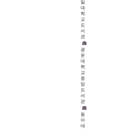
일
대
학
교
도
서
관
광
운
대
학
교
중
앙
도
서
관
동
아
대