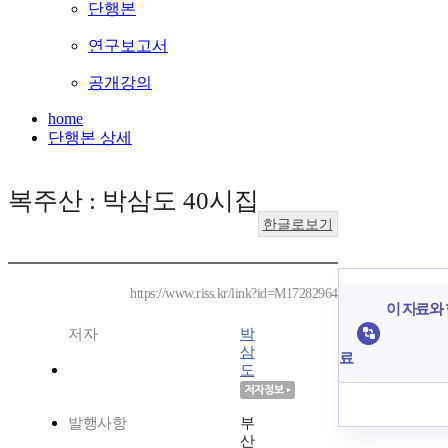
단행본
연구보고서
공개강의
home
단행본 상세
복주산 : 박삼도 40시집
한글로보기
https://www.riss.kr/link?id=M17282964
이 자료와 
저자
박
삼
료
도
발행사항
부
산