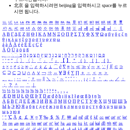
北京 을 입력하시려면
beijing
을 입력하시고 space를 누르
시면 됩니다.
ㅥ
ㅦ
ㅧ
ㅨ
ㅩ
ㅪ
ㅫ
ㅬ
ㅭ
ㅮ
ㅯ
ㅰ
ㅱ
ㅲ
ㅳ
ㅴ
ㅵ
ㅶ
ㅷ
ㅸ
ㅹ
ㅺ
ㅻ
ㅼ
ㅽ
ㅾ
ㅿ
ㆀ
ㆁ
ㆂ
ㆃ
ㆄ
ㆅ
ㆆ
ㆇ
ㆈ
ㆉ
ㆊ
ㆋ
ㆌ
ㆍ
ㆎ
Α
Β
Γ
Δ
Ε
Ζ
Η
Θ
Ι
Κ
Λ
Μ
Ν
Ξ
Ο
Π
Ρ
Σ
Τ
Υ
Φ
Χ
Ψ
Ω
α
β
γ
δ
ε
ζ
η
θ
ι
κ
λ
μ
ν
ξ
ο
π
ρ
σ
τ
υ
φ
χ
ψ
ω
á
à
Á
À
é
è
É
È
ç
Ç
ê
Ä
Ö
Ü
ä
ö
ü
ß
ְ
ֳ
ֲ
ֱ
ָ
ַ
ֵ
ֶ
ִ
ֹ
ּ
ֻ
ׂ
ׁ
ּ
ב
ה
נ
מ
צ
ת
ץ
ש
ד
ג
כ
ע
י
ח
ל
ך
ף
ק
ר
א
ט
ו
ן
ם
פ
‘
’
“
”
〔
〕
〈
〉
「
」
『
』
【
】
＂
（
）
［
］
｛
｝
±
×
÷
≠
≤
≥
∞
∴
♂
♀
∠
⊥
⌒
∂
∇
≡
≒
≪
≫
√
∽
∝
∵
∫
∬
∈
∋
⊆
⊇
⊂
⊃
∪
∩
∧
∨
￢
⇒
⇔
∀
∃
∮
∑
∏
＋
－
＜
＝
＞
、
。
·
‥
…
¨
〃
―
∥
＼
∼
´
～
ˇ
˘
˝
˚
˙
¸
˛
¡
¿
ː
！
＇
，
．
／
：
；
？
＾
＿
｀
｜
½
⅓
⅔
¼
¾
⅛
⅜
⅝
⅞
¹
²
³
⁴
ⁿ
₁
₂
₃
₄
Æ
Ð
Ħ
Ĳ
Ł
Ø
Œ
Þ
Ŧ
Ŋ
æ
đ
ð
ħ
ı
ĳ
ĸ
ŀ
ł
ø
œ
ß
þ
ŧ
ŋ
ŉ
А
Б
В
Г
Д
Е
Ё
Ж
З
И
Й
К
Л
М
Н
О
П
Р
С
Т
У
Ф
Х
Ц
Ч
Ш
Щ
Ъ
Ы
Ь
Э
Ю
Я
а
б
в
г
д
е
ё
ж
з
и
й
к
л
м
н
о
п
р
с
т
у
ф
х
ц
ч
ш
щ
ъ
ы
ь
э
ю
я
′
″
℃
Å
￠
￡
￥
¤
℉
‰
＄
％
Ｆ
￦
㎕
㎖
㎗
ℓ
㎘
㏄
㎣
㎤
㎥
㎦
㎙
㎚
㎛
㎜
㎝
㎞
㎟
㎠
㎡
㎢
㏊
㎍
㎎
㎏
㏏
㎈
㎉
㏈
㎧
㎨
㎰
㎱
㎲
㎳
㎴
㎵
㎶
㎷
㎸
㎹
㎀
㎁
㎂
㎃
㎄
㎺
㎻
㎽
㎾
㎿
㎐
㎑