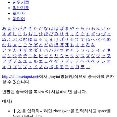
단위기호
일반기호
로마자
아랍어
あ
ぁ
か
が
さ
ざ
た
だ
な
は
ば
ぱ
ま
や
ゃ
ら
わ
ゎ
ん
い
ぃ
き
ぎ
し
じ
ち
ぢ
に
ひ
び
ぴ
み
り
う
ぅ
く
ぐ
す
ず
つ
づ
っ
ぬ
ふ
ぶ
ぷ
む
ゆ
ゅ
る
え
ぇ
け
げ
せ
ぜ
て
で
ね
へ
べ
ぺ
め
れ
お
ぉ
こ
ご
そ
ぞ
と
ど
の
ほ
ぼ
ぽ
も
よ
ょ
ろ
を
ア
ァ
カ
サ
ザ
タ
ダ
ナ
ハ
バ
パ
マ
ヤ
ャ
ラ
ワ
ヮ
ン
イ
ィ
キ
ギ
シ
ジ
チ
ヂ
ニ
ヒ
ビ
ピ
ミ
リ
ウ
ゥ
ク
グ
ス
ズ
ツ
ヅ
ッ
ヌ
フ
ブ
プ
ム
ユ
ュ
ル
エ
ェ
ケ
ゲ
セ
ゼ
テ
デ
ヘ
ベ
ペ
メ
レ
オ
ォ
コ
ゴ
ソ
ゾ
ト
ド
ノ
ホ
ボ
ポ
モ
ヨ
ョ
ロ
ヲ
―
http://chineseinput.net/
에서 pinyin(병음)방식으로 중국어를 변환
할 수 있습니다.
변환된 중국어를 복사하여 사용하시면 됩니다.
예시)
中文 을 입력하시려면
zhongwen
을 입력하시고 space를
누르시면됩니다.