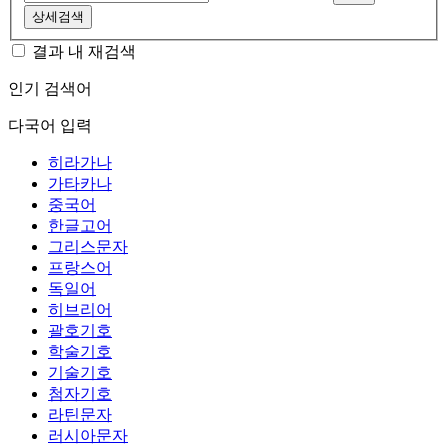
상세검색
결과 내 재검색
인기 검색어
다국어 입력
히라가나
가타카나
중국어
한글고어
그리스문자
프랑스어
독일어
히브리어
괄호기호
학술기호
기술기호
첨자기호
라틴문자
러시아문자