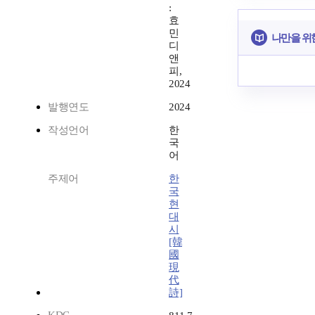
:
효
민
나만을 위
디
앤
피,
2024
발행연도
2024
작성언어
한
국
어
주제어
한
국
현
대
시
[韓
國
現
代
詩]