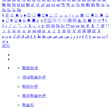
㎒
㎓
㎔
Ω
㏀
㏁
㎊
㎋
㎌
㏖
㏅
㎭
㎮
㎯
㏛
㎩
㎪
㎫
㎬
㏝
㏐
㏓
㏃
㏉
㏜
㏆
§
※
☆
★
○
●
◎
◇
◆
□
■
△
▽
→
←
↑
↓
↔
〓
◁
◀
▷
▶
♤
♠
♡
♥
♧
♣
⊙
◈
▣
◐
◑
▒
▤
▥
▨
▧
▦
▩
♨
☏
☎
☜
☞
¶
†
‡
↕
↗
↙
↖
↘
♭
♩
♪
♬
㉿
㈜
№
㏇
™
㏂
㏘
℡
＃
＆
＊
＠
ª
º
ⅰ
ⅱ
ⅲ
ⅳ
ⅴ
ⅵ
ⅶ
ⅷ
ⅸ
ⅹ
Ⅰ
Ⅱ
Ⅲ
Ⅳ
Ⅴ
Ⅵ
Ⅶ
Ⅷ
Ⅸ
Ⅹ
ا
ب
ت
ث
ج
ح
خ
د
ذ
ر
ز
س
ش
ص
ض
ط
ظ
ع
غ
ف
ق
ک
ل
م
ن
ه
و
ی
닫기
통합검색
국내학술논문
학위논문
해외학술논문
학술지