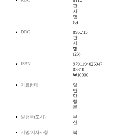
KDC
811.7
판
사
항
(6)
DDC
895.715
판
사
항
(23)
ISBN
9791194025047
03810:
₩10000
자료형태
일
반
단
행
본
발행국(도시)
부
산
서명/저자사항
복