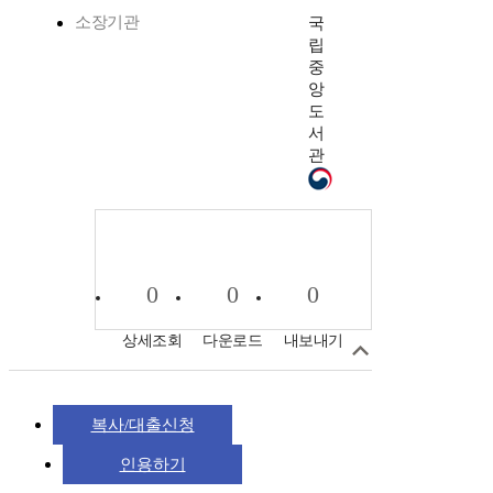
소장기관
국
립
중
앙
도
서
관
0
0
0
상세조회
다운로드
내보내기
복사/대출신청
인용하기