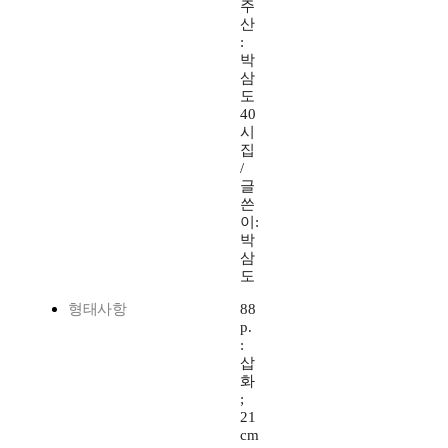
주
산
:
박
삼
도
40
시
집
/
글
쓴
이:
박
삼
도
형태사항
88
p.
:
삽
화
;
21
cm