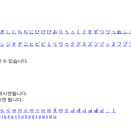
ぎ
し
じ
ち
ぢ
に
ひ
び
ぴ
み
り
う
ぅ
く
ぐ
す
ず
つ
づ
っ
ぬ
ふ
シ
ジ
チ
ヂ
ニ
ヒ
ビ
ピ
ミ
リ
ウ
ゥ
ク
グ
ス
ズ
ツ
ヅ
ッ
ヌ
フ
ブ
할 수 있습니다.
누르시면됩니다.
시면 됩니다.
ㅻ
ㅼ
ㅽ
ㅾ
ㅿ
ㆀ
ㆁ
ㆂ
ㆃ
ㆄ
ㆅ
ㆆ
ㆇ
ㆈ
ㆉ
ㆊ
ㆋ
ㆌ
ㆍ
ㆎ
θ
ι
κ
λ
μ
ν
ξ
ο
π
ρ
σ
τ
υ
φ
χ
ψ
ω