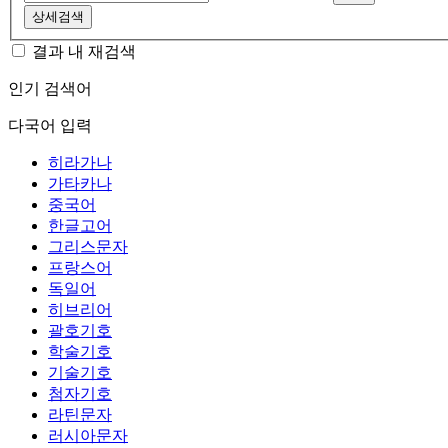
상세검색
결과 내 재검색
인기 검색어
다국어 입력
히라가나
가타카나
중국어
한글고어
그리스문자
프랑스어
독일어
히브리어
괄호기호
학술기호
기술기호
첨자기호
라틴문자
러시아문자