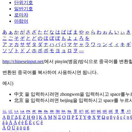
단위기호
일반기호
로마자
아랍어
あ
ぁ
か
が
さ
ざ
た
だ
な
は
ば
ぱ
ま
や
ゃ
ら
わ
ゎ
ん
い
ぃ
き
こ
ご
そ
ぞ
と
ど
の
ほ
ぼ
ぽ
も
よ
ょ
ろ
を
ア
ァ
カ
サ
ザ
タ
ダ
ナ
ハ
バ
パ
マ
ヤ
ャ
ラ
ワ
ヮ
ン
イ
ィ
キ
ギ
ソ
ゾ
ト
ド
ノ
ホ
ボ
ポ
モ
ヨ
ョ
ロ
ヲ
―
http://chineseinput.net/
에서 pinyin(병음)방식으로 중국어를 변환
변환된 중국어를 복사하여 사용하시면 됩니다.
예시)
中文 을 입력하시려면
zhongwen
을 입력하시고 space를
北京 을 입력하시려면
beijing
을 입력하시고 space를 누르
ㅥ
ㅦ
ㅧ
ㅨ
ㅩ
ㅪ
ㅫ
ㅬ
ㅭ
ㅮ
ㅯ
ㅰ
ㅱ
ㅲ
ㅳ
ㅴ
ㅵ
ㅶ
ㅷ
ㅸ
ㅹ
ㅺ
Α
Β
Γ
Δ
Ε
Ζ
Η
Θ
Ι
Κ
Λ
Μ
Ν
Ξ
Ο
Π
Ρ
Σ
Τ
Υ
Φ
Χ
Ψ
Ω
α
β
γ
δ
ε
ζ
η
á
à
Á
À
é
è
É
È
ç
Ç
ê
Ä
Ö
Ü
ä
ö
ü
ß