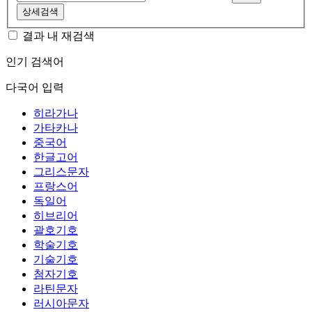
상세검색
결과 내 재검색
인기 검색어
다국어 입력
히라가나
가타카나
중국어
한글고어
그리스문자
프랑스어
독일어
히브리어
괄호기호
학술기호
기술기호
첨자기호
라틴문자
러시아문자