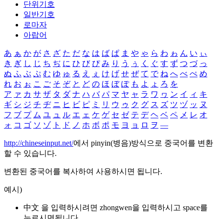
단위기호
일반기호
로마자
아랍어
あ
ぁ
か
が
さ
ざ
た
だ
な
は
ば
ぱ
ま
や
ゃ
ら
わ
ゎ
ん
い
ぃ
き
ぎ
し
じ
ち
ぢ
に
ひ
び
ぴ
み
り
う
ぅ
く
ぐ
す
ず
つ
づ
っ
ぬ
ふ
ぶ
ぷ
む
ゆ
ゅ
る
え
ぇ
け
げ
せ
ぜ
て
で
ね
へ
べ
ぺ
め
れ
お
ぉ
こ
ご
そ
ぞ
と
ど
の
ほ
ぼ
ぽ
も
よ
ょ
ろ
を
ア
ァ
カ
サ
ザ
タ
ダ
ナ
ハ
バ
パ
マ
ヤ
ャ
ラ
ワ
ヮ
ン
イ
ィ
キ
ギ
シ
ジ
チ
ヂ
ニ
ヒ
ビ
ピ
ミ
リ
ウ
ゥ
ク
グ
ス
ズ
ツ
ヅ
ッ
ヌ
フ
ブ
プ
ム
ユ
ュ
ル
エ
ェ
ケ
ゲ
セ
ゼ
テ
デ
ヘ
ベ
ペ
メ
レ
オ
ォ
コ
ゴ
ソ
ゾ
ト
ド
ノ
ホ
ボ
ポ
モ
ヨ
ョ
ロ
ヲ
―
http://chineseinput.net/
에서 pinyin(병음)방식으로 중국어를 변환
할 수 있습니다.
변환된 중국어를 복사하여 사용하시면 됩니다.
예시)
中文 을 입력하시려면
zhongwen
을 입력하시고 space를
누르시면됩니다.