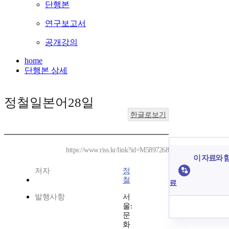
단행본
연구보고서
공개강의
home
단행본 상세
정철일본어28일
한글로보기
https://www.riss.kr/link?id=M5897268
이 자료와 함
저자
정
철
료
발행사항
서
울:
문
화