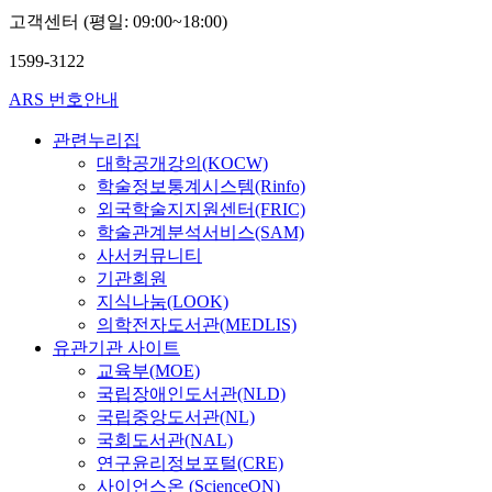
고객센터 (평일: 09:00~18:00)
1599-3122
ARS 번호안내
관련누리집
대학공개강의(KOCW)
학술정보통계시스템(Rinfo)
외국학술지지원센터(FRIC)
학술관계분석서비스(SAM)
사서커뮤니티
기관회원
지식나눔(LOOK)
의학전자도서관(MEDLIS)
유관기관 사이트
교육부(MOE)
국립장애인도서관(NLD)
국립중앙도서관(NL)
국회도서관(NAL)
연구윤리정보포털(CRE)
사이언스온 (ScienceON)