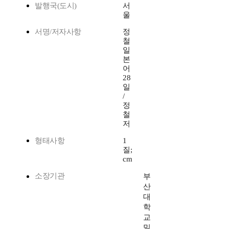
발행국(도시)
서
울
서명/저자사항
정
철
일
본
어
28
일
/
정
철
저
형태사항
1
질;
cm
소장기관
부
산
대
학
교
밀