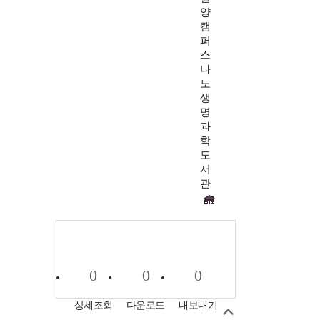
양
캠
퍼
스
나
노
생
명
과
학
도
서
관
0
0
0
상세조회
다운로드
내보내기