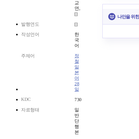
교
연,
[]
나만을 위한
발행연도
[]
작성언어
한
국
어
주제어
정
철
일
본
어
28
일
KDC
730
자료형태
일
반
단
행
본