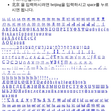
北京 을 입력하시려면
beijing
을 입력하시고 space를 누르
시면 됩니다.
ㅥ
ㅦ
ㅧ
ㅨ
ㅩ
ㅪ
ㅫ
ㅬ
ㅭ
ㅮ
ㅯ
ㅰ
ㅱ
ㅲ
ㅳ
ㅴ
ㅵ
ㅶ
ㅷ
ㅸ
ㅹ
ㅺ
ㅻ
ㅼ
ㅽ
ㅾ
ㅿ
ㆀ
ㆁ
ㆂ
ㆃ
ㆄ
ㆅ
ㆆ
ㆇ
ㆈ
ㆉ
ㆊ
ㆋ
ㆌ
ㆍ
ㆎ
Α
Β
Γ
Δ
Ε
Ζ
Η
Θ
Ι
Κ
Λ
Μ
Ν
Ξ
Ο
Π
Ρ
Σ
Τ
Υ
Φ
Χ
Ψ
Ω
α
β
γ
δ
ε
ζ
η
θ
ι
κ
λ
μ
ν
ξ
ο
π
ρ
σ
τ
υ
φ
χ
ψ
ω
á
à
Á
À
é
è
É
È
ç
Ç
ê
Ä
Ö
Ü
ä
ö
ü
ß
ְ
ֳ
ֲ
ֱ
ָ
ַ
ֵ
ֶ
ִ
ֹ
ּ
ֻ
ׂ
ׁ
ּ
ב
ה
נ
מ
צ
ת
ץ
ש
ד
ג
כ
ע
י
ח
ל
ך
ף
ק
ר
א
ט
ו
ן
ם
פ
‘
’
“
”
〔
〕
〈
〉
「
」
『
』
【
】
＂
（
）
［
］
｛
｝
±
×
÷
≠
≤
≥
∞
∴
♂
♀
∠
⊥
⌒
∂
∇
≡
≒
≪
≫
√
∽
∝
∵
∫
∬
∈
∋
⊆
⊇
⊂
⊃
∪
∩
∧
∨
￢
⇒
⇔
∀
∃
∮
∑
∏
＋
－
＜
＝
＞
、
。
·
‥
…
¨
〃
―
∥
＼
∼
´
～
ˇ
˘
˝
˚
˙
¸
˛
¡
¿
ː
！
＇
，
．
／
：
；
？
＾
＿
｀
｜
½
⅓
⅔
¼
¾
⅛
⅜
⅝
⅞
¹
²
³
⁴
ⁿ
₁
₂
₃
₄
Æ
Ð
Ħ
Ĳ
Ł
Ø
Œ
Þ
Ŧ
Ŋ
æ
đ
ð
ħ
ı
ĳ
ĸ
ŀ
ł
ø
œ
ß
þ
ŧ
ŋ
ŉ
А
Б
В
Г
Д
Е
Ё
Ж
З
И
Й
К
Л
М
Н
О
П
Р
С
Т
У
Ф
Х
Ц
Ч
Ш
Щ
Ъ
Ы
Ь
Э
Ю
Я
а
б
в
г
д
е
ё
ж
з
и
й
к
л
м
н
о
п
р
с
т
у
ф
х
ц
ч
ш
щ
ъ
ы
ь
э
ю
я
′
″
℃
Å
￠
￡
￥
¤
℉
‰
＄
％
Ｆ
￦
㎕
㎖
㎗
ℓ
㎘
㏄
㎣
㎤
㎥
㎦
㎙
㎚
㎛
㎜
㎝
㎞
㎟
㎠
㎡
㎢
㏊
㎍
㎎
㎏
㏏
㎈
㎉
㏈
㎧
㎨
㎰
㎱
㎲
㎳
㎴
㎵
㎶
㎷
㎸
㎹
㎀
㎁
㎂
㎃
㎄
㎺
㎻
㎽
㎾
㎿
㎐
㎑