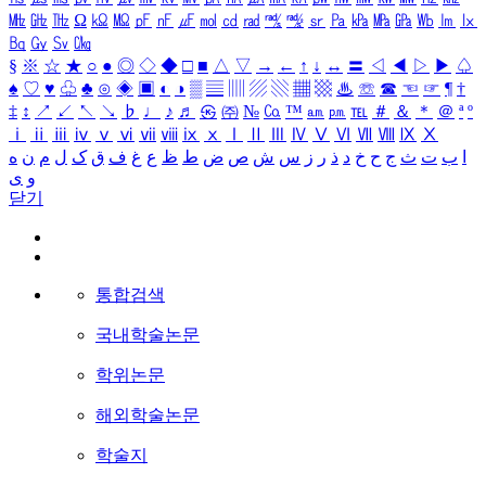
㎒
㎓
㎔
Ω
㏀
㏁
㎊
㎋
㎌
㏖
㏅
㎭
㎮
㎯
㏛
㎩
㎪
㎫
㎬
㏝
㏐
㏓
㏃
㏉
㏜
㏆
§
※
☆
★
○
●
◎
◇
◆
□
■
△
▽
→
←
↑
↓
↔
〓
◁
◀
▷
▶
♤
♠
♡
♥
♧
♣
⊙
◈
▣
◐
◑
▒
▤
▥
▨
▧
▦
▩
♨
☏
☎
☜
☞
¶
†
‡
↕
↗
↙
↖
↘
♭
♩
♪
♬
㉿
㈜
№
㏇
™
㏂
㏘
℡
＃
＆
＊
＠
ª
º
ⅰ
ⅱ
ⅲ
ⅳ
ⅴ
ⅵ
ⅶ
ⅷ
ⅸ
ⅹ
Ⅰ
Ⅱ
Ⅲ
Ⅳ
Ⅴ
Ⅵ
Ⅶ
Ⅷ
Ⅸ
Ⅹ
ا
ب
ت
ث
ج
ح
خ
د
ذ
ر
ز
س
ش
ص
ض
ط
ظ
ع
غ
ف
ق
ک
ل
م
ن
ه
و
ی
닫기
통합검색
국내학술논문
학위논문
해외학술논문
학술지