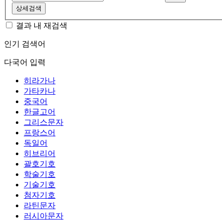
상세검색
결과 내 재검색
인기 검색어
다국어 입력
히라가나
가타카나
중국어
한글고어
그리스문자
프랑스어
독일어
히브리어
괄호기호
학술기호
기술기호
첨자기호
라틴문자
러시아문자