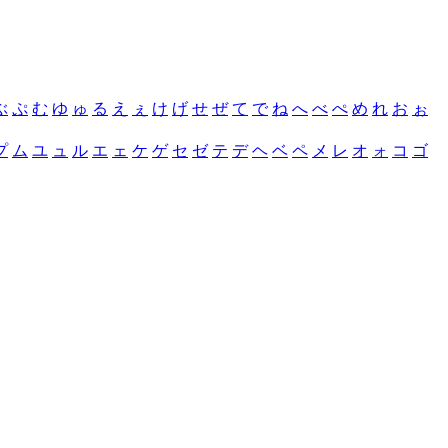
ぶ
ぷ
む
ゆ
ゅ
る
え
ぇ
け
げ
せ
ぜ
て
で
ね
へ
べ
ぺ
め
れ
お
ぉ
プ
ム
ユ
ュ
ル
エ
ェ
ケ
ゲ
セ
ゼ
テ
デ
ヘ
ベ
ペ
メ
レ
オ
ォ
コ
ゴ