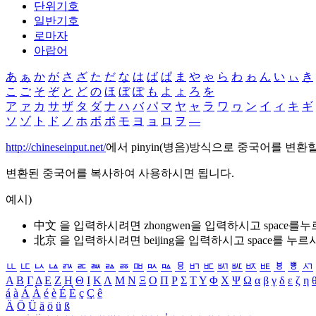
단위기호
일반기호
로마자
아랍어
あ
ぁ
か
が
さ
ざ
た
だ
な
は
ば
ぱ
ま
や
ゃ
ら
わ
ゎ
ん
い
ぃ
き
こ
ご
そ
ぞ
と
ど
の
ほ
ぼ
ぽ
も
よ
ょ
ろ
を
ア
ァ
カ
サ
ザ
タ
ダ
ナ
ハ
バ
パ
マ
ヤ
ャ
ラ
ワ
ヮ
ン
イ
ィ
キ
ギ
ソ
ゾ
ト
ド
ノ
ホ
ボ
ポ
モ
ヨ
ョ
ロ
ヲ
―
http://chineseinput.net/
에서 pinyin(병음)방식으로 중국어를 변환
변환된 중국어를 복사하여 사용하시면 됩니다.
예시)
中文 을 입력하시려면
zhongwen
을 입력하시고 space를
北京 을 입력하시려면
beijing
을 입력하시고 space를 누르
ㅥ
ㅦ
ㅧ
ㅨ
ㅩ
ㅪ
ㅫ
ㅬ
ㅭ
ㅮ
ㅯ
ㅰ
ㅱ
ㅲ
ㅳ
ㅴ
ㅵ
ㅶ
ㅷ
ㅸ
ㅹ
ㅺ
Α
Β
Γ
Δ
Ε
Ζ
Η
Θ
Ι
Κ
Λ
Μ
Ν
Ξ
Ο
Π
Ρ
Σ
Τ
Υ
Φ
Χ
Ψ
Ω
α
β
γ
δ
ε
ζ
η
á
à
Á
À
é
è
É
È
ç
Ç
ê
Ä
Ö
Ü
ä
ö
ü
ß