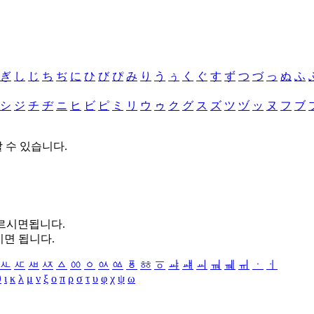
ぎ
し
じ
ち
ぢ
に
ひ
び
ぴ
み
り
う
ぅ
く
ぐ
す
ず
つ
づ
っ
ぬ
ふ
シ
ジ
チ
ヂ
ニ
ヒ
ビ
ピ
ミ
リ
ウ
ゥ
ク
グ
ス
ズ
ツ
ヅ
ッ
ヌ
フ
ブ
할 수 있습니다.
누르시면됩니다.
시면 됩니다.
ㅻ
ㅼ
ㅽ
ㅾ
ㅿ
ㆀ
ㆁ
ㆂ
ㆃ
ㆄ
ㆅ
ㆆ
ㆇ
ㆈ
ㆉ
ㆊ
ㆋ
ㆌ
ㆍ
ㆎ
θ
ι
κ
λ
μ
ν
ξ
ο
π
ρ
σ
τ
υ
φ
χ
ψ
ω