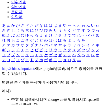
단위기호
일반기호
로마자
아랍어
あ
ぁ
か
が
さ
ざ
た
だ
な
は
ば
ぱ
ま
や
ゃ
ら
わ
ゎ
ん
い
ぃ
き
ぎ
し
じ
ち
ぢ
に
ひ
び
ぴ
み
り
う
ぅ
く
ぐ
す
ず
つ
づ
っ
ぬ
ふ
ぶ
ぷ
む
ゆ
ゅ
る
え
ぇ
け
げ
せ
ぜ
て
で
ね
へ
べ
ぺ
め
れ
お
ぉ
こ
ご
そ
ぞ
と
ど
の
ほ
ぼ
ぽ
も
よ
ょ
ろ
を
ア
ァ
カ
サ
ザ
タ
ダ
ナ
ハ
バ
パ
マ
ヤ
ャ
ラ
ワ
ヮ
ン
イ
ィ
キ
ギ
シ
ジ
チ
ヂ
ニ
ヒ
ビ
ピ
ミ
リ
ウ
ゥ
ク
グ
ス
ズ
ツ
ヅ
ッ
ヌ
フ
ブ
プ
ム
ユ
ュ
ル
エ
ェ
ケ
ゲ
セ
ゼ
テ
デ
ヘ
ベ
ペ
メ
レ
オ
ォ
コ
ゴ
ソ
ゾ
ト
ド
ノ
ホ
ボ
ポ
モ
ヨ
ョ
ロ
ヲ
―
http://chineseinput.net/
에서 pinyin(병음)방식으로 중국어를 변환
할 수 있습니다.
변환된 중국어를 복사하여 사용하시면 됩니다.
예시)
中文 을 입력하시려면
zhongwen
을 입력하시고 space를
누르시면됩니다.