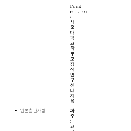
=
Parent
education
/
서
울
대
학
교
학
부
모
정
책
연
구
센
터
지
음
원본출판사항
파
주
:
교