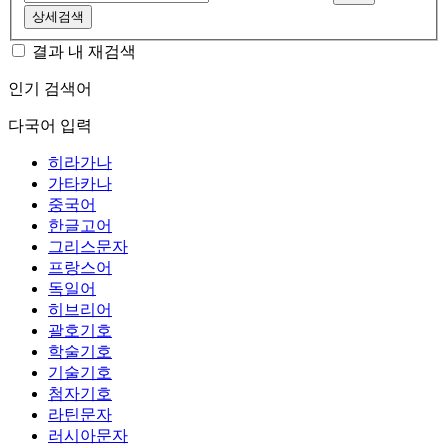
상세검색
결과 내 재검색
인기 검색어
다국어 입력
히라가나
가타카나
중국어
한글고어
그리스문자
프랑스어
독일어
히브리어
괄호기호
학술기호
기술기호
첨자기호
라틴문자
러시아문자