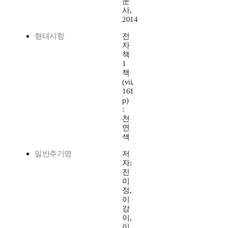
문
사,
2014
형태사항
전
자
책
1
책
(vii,
161
p)
:
천
연
색
일반주기명
저
자:
진
미
정,
이
강
이,
이