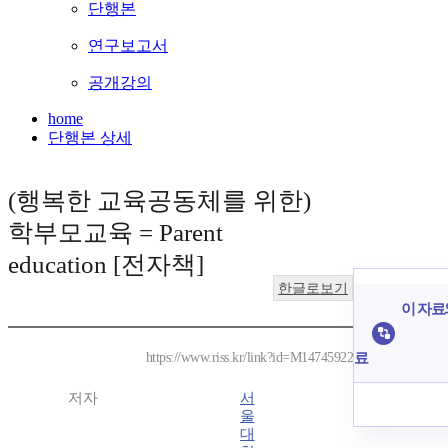
단행본
연구보고서
공개강의
home
단행본 상세
(행복한 교육공동체를 위한)
학부모교육 = Parent
education [전자책]
한글로보기
이 자료와
료
https://www.riss.kr/link?id=M14745922
저자
서
울
대