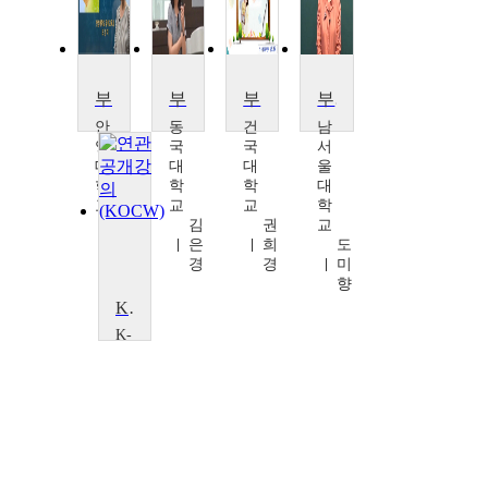
부모교육
부모교육
부모교육
부모교육
안
동
건
남
양
국
국
서
대
대
대
울
학
학
학
대
교
교
교
학
최
김
권
교
양
은
희
도
미
경
경
미
향
K-하브루타 : 부모교육
K-
MOOC
서
원
대
학
교
김