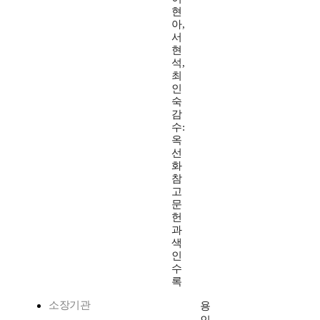
현
아,
서
현
석,
최
인
숙
감
수:
옥
선
화
참
고
문
헌
과
색
인
수
록
소장기관
용