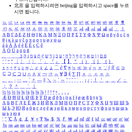
北京 을 입력하시려면
beijing
을 입력하시고 space를 누르
시면 됩니다.
ㅥ
ㅦ
ㅧ
ㅨ
ㅩ
ㅪ
ㅫ
ㅬ
ㅭ
ㅮ
ㅯ
ㅰ
ㅱ
ㅲ
ㅳ
ㅴ
ㅵ
ㅶ
ㅷ
ㅸ
ㅹ
ㅺ
ㅻ
ㅼ
ㅽ
ㅾ
ㅿ
ㆀ
ㆁ
ㆂ
ㆃ
ㆄ
ㆅ
ㆆ
ㆇ
ㆈ
ㆉ
ㆊ
ㆋ
ㆌ
ㆍ
ㆎ
Α
Β
Γ
Δ
Ε
Ζ
Η
Θ
Ι
Κ
Λ
Μ
Ν
Ξ
Ο
Π
Ρ
Σ
Τ
Υ
Φ
Χ
Ψ
Ω
α
β
γ
δ
ε
ζ
η
θ
ι
κ
λ
μ
ν
ξ
ο
π
ρ
σ
τ
υ
φ
χ
ψ
ω
á
à
Á
À
é
è
É
È
ç
Ç
ê
Ä
Ö
Ü
ä
ö
ü
ß
ְ
ֳ
ֲ
ֱ
ָ
ַ
ֵ
ֶ
ִ
ֹ
ּ
ֻ
ׂ
ׁ
ּ
ב
ה
נ
מ
צ
ת
ץ
ש
ד
ג
כ
ע
י
ח
ל
ך
ף
ק
ר
א
ט
ו
ן
ם
פ
‘
’
“
”
〔
〕
〈
〉
「
」
『
』
【
】
＂
（
）
［
］
｛
｝
±
×
÷
≠
≤
≥
∞
∴
♂
♀
∠
⊥
⌒
∂
∇
≡
≒
≪
≫
√
∽
∝
∵
∫
∬
∈
∋
⊆
⊇
⊂
⊃
∪
∩
∧
∨
￢
⇒
⇔
∀
∃
∮
∑
∏
＋
－
＜
＝
＞
、
。
·
‥
…
¨
〃
―
∥
＼
∼
´
～
ˇ
˘
˝
˚
˙
¸
˛
¡
¿
ː
！
＇
，
．
／
：
；
？
＾
＿
｀
｜
½
⅓
⅔
¼
¾
⅛
⅜
⅝
⅞
¹
²
³
⁴
ⁿ
₁
₂
₃
₄
Æ
Ð
Ħ
Ĳ
Ł
Ø
Œ
Þ
Ŧ
Ŋ
æ
đ
ð
ħ
ı
ĳ
ĸ
ŀ
ł
ø
œ
ß
þ
ŧ
ŋ
ŉ
А
Б
В
Г
Д
Е
Ё
Ж
З
И
Й
К
Л
М
Н
О
П
Р
С
Т
У
Ф
Х
Ц
Ч
Ш
Щ
Ъ
Ы
Ь
Э
Ю
Я
а
б
в
г
д
е
ё
ж
з
и
й
к
л
м
н
о
п
р
с
т
у
ф
х
ц
ч
ш
щ
ъ
ы
ь
э
ю
я
′
″
℃
Å
￠
￡
￥
¤
℉
‰
＄
％
Ｆ
￦
㎕
㎖
㎗
ℓ
㎘
㏄
㎣
㎤
㎥
㎦
㎙
㎚
㎛
㎜
㎝
㎞
㎟
㎠
㎡
㎢
㏊
㎍
㎎
㎏
㏏
㎈
㎉
㏈
㎧
㎨
㎰
㎱
㎲
㎳
㎴
㎵
㎶
㎷
㎸
㎹
㎀
㎁
㎂
㎃
㎄
㎺
㎻
㎽
㎾
㎿
㎐
㎑