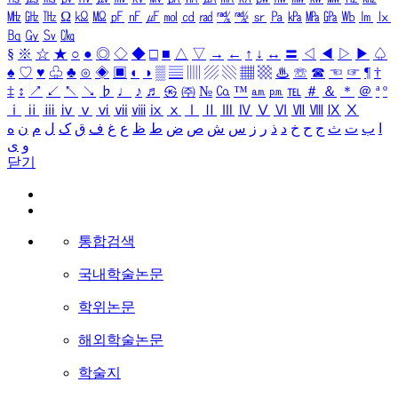
㎒
㎓
㎔
Ω
㏀
㏁
㎊
㎋
㎌
㏖
㏅
㎭
㎮
㎯
㏛
㎩
㎪
㎫
㎬
㏝
㏐
㏓
㏃
㏉
㏜
㏆
§
※
☆
★
○
●
◎
◇
◆
□
■
△
▽
→
←
↑
↓
↔
〓
◁
◀
▷
▶
♤
♠
♡
♥
♧
♣
⊙
◈
▣
◐
◑
▒
▤
▥
▨
▧
▦
▩
♨
☏
☎
☜
☞
¶
†
‡
↕
↗
↙
↖
↘
♭
♩
♪
♬
㉿
㈜
№
㏇
™
㏂
㏘
℡
＃
＆
＊
＠
ª
º
ⅰ
ⅱ
ⅲ
ⅳ
ⅴ
ⅵ
ⅶ
ⅷ
ⅸ
ⅹ
Ⅰ
Ⅱ
Ⅲ
Ⅳ
Ⅴ
Ⅵ
Ⅶ
Ⅷ
Ⅸ
Ⅹ
ا
ب
ت
ث
ج
ح
خ
د
ذ
ر
ز
س
ش
ص
ض
ط
ظ
ع
غ
ف
ق
ک
ل
م
ن
ه
و
ی
닫기
통합검색
국내학술논문
학위논문
해외학술논문
학술지