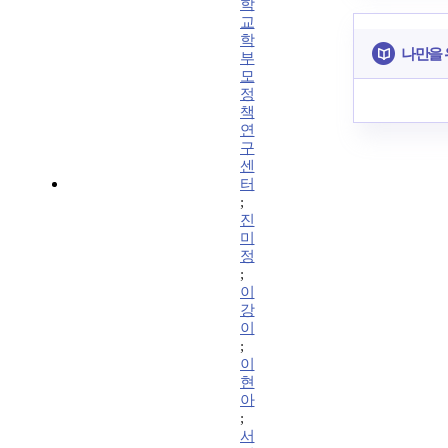
학
교
학
나만을 
부
모
정
책
연
구
센
터
;
진
미
정
;
이
강
이
;
이
현
아
;
서