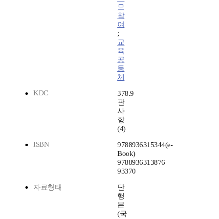
모
참
여
;
교
육
공
동
체
KDC
378.9
판
사
항
(4)
ISBN
9788936315344(e-
Book)
9788936313876
93370
자료형태
단
행
본
(국