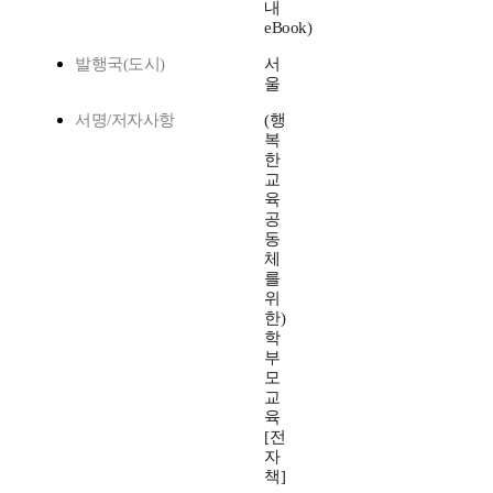
내
eBook)
발행국(도시)
서
울
서명/저자사항
(행
복
한
교
육
공
동
체
를
위
한)
학
부
모
교
육
[전
자
책]