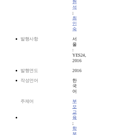
현
석
;
최
인
숙
발행사항
서
울
:
YES24,
2016
발행연도
2016
작성언어
한
국
어
주제어
부
모
교
육
;
학
부