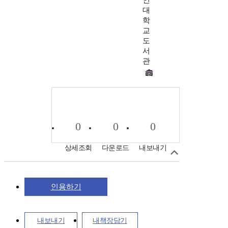
인
대
학
교
도
서
관
0
0
0
상세조회
다운로드
내보내기
인용하기
내보내기
내책장담기