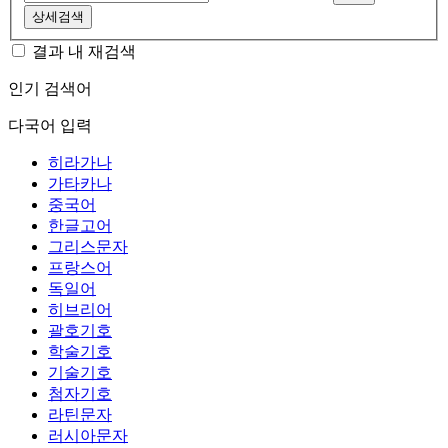
상세검색
결과 내 재검색
인기 검색어
다국어 입력
히라가나
가타카나
중국어
한글고어
그리스문자
프랑스어
독일어
히브리어
괄호기호
학술기호
기술기호
첨자기호
라틴문자
러시아문자