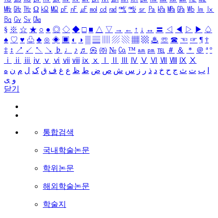
㎒
㎓
㎔
Ω
㏀
㏁
㎊
㎋
㎌
㏖
㏅
㎭
㎮
㎯
㏛
㎩
㎪
㎫
㎬
㏝
㏐
㏓
㏃
㏉
㏜
㏆
§
※
☆
★
○
●
◎
◇
◆
□
■
△
▽
→
←
↑
↓
↔
〓
◁
◀
▷
▶
♤
♠
♡
♥
♧
♣
⊙
◈
▣
◐
◑
▒
▤
▥
▨
▧
▦
▩
♨
☏
☎
☜
☞
¶
†
‡
↕
↗
↙
↖
↘
♭
♩
♪
♬
㉿
㈜
№
㏇
™
㏂
㏘
℡
＃
＆
＊
＠
ª
º
ⅰ
ⅱ
ⅲ
ⅳ
ⅴ
ⅵ
ⅶ
ⅷ
ⅸ
ⅹ
Ⅰ
Ⅱ
Ⅲ
Ⅳ
Ⅴ
Ⅵ
Ⅶ
Ⅷ
Ⅸ
Ⅹ
ا
ب
ت
ث
ج
ح
خ
د
ذ
ر
ز
س
ش
ص
ض
ط
ظ
ع
غ
ف
ق
ک
ل
م
ن
ه
و
ی
닫기
통합검색
국내학술논문
학위논문
해외학술논문
학술지