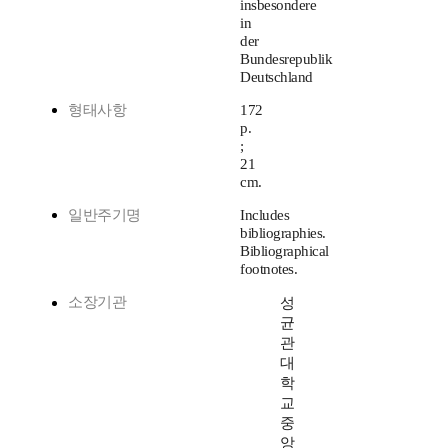
insbesondere
in
der
Bundesrepublik
Deutschland
형태사항
172
p.
;
21
cm.
일반주기명
Includes
bibliographies.
Bibliographical
footnotes.
소장기관
성
균
관
대
학
교
중
앙