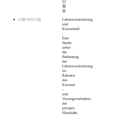
단
행
본
서명/저자사항
Lebensversicherung
und
Konsumstil
:
Eine
Studie
ueber
die
Bedeutung
der
Lebensversicherung
im
Rahmen
des
Konsum
-
und
Vorsorgeverhaltens
der
privaten
Haushalte,