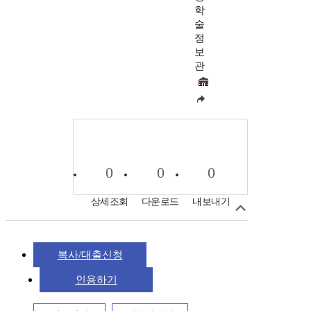
학
술
정
보
관
0
0
0
상세조회
다운로드
내보내기
복사/대출신청
인용하기