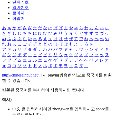
단위기호
일반기호
로마자
아랍어
あ
ぁ
か
が
さ
ざ
た
だ
な
は
ば
ぱ
ま
や
ゃ
ら
わ
ゎ
ん
い
ぃ
き
ぎ
し
じ
ち
ぢ
に
ひ
び
ぴ
み
り
う
ぅ
く
ぐ
す
ず
つ
づ
っ
ぬ
ふ
ぶ
ぷ
む
ゆ
ゅ
る
え
ぇ
け
げ
せ
ぜ
て
で
ね
へ
べ
ぺ
め
れ
お
ぉ
こ
ご
そ
ぞ
と
ど
の
ほ
ぼ
ぽ
も
よ
ょ
ろ
を
ア
ァ
カ
サ
ザ
タ
ダ
ナ
ハ
バ
パ
マ
ヤ
ャ
ラ
ワ
ヮ
ン
イ
ィ
キ
ギ
シ
ジ
チ
ヂ
ニ
ヒ
ビ
ピ
ミ
リ
ウ
ゥ
ク
グ
ス
ズ
ツ
ヅ
ッ
ヌ
フ
ブ
プ
ム
ユ
ュ
ル
エ
ェ
ケ
ゲ
セ
ゼ
テ
デ
ヘ
ベ
ペ
メ
レ
オ
ォ
コ
ゴ
ソ
ゾ
ト
ド
ノ
ホ
ボ
ポ
モ
ヨ
ョ
ロ
ヲ
―
http://chineseinput.net/
에서 pinyin(병음)방식으로 중국어를 변환
할 수 있습니다.
변환된 중국어를 복사하여 사용하시면 됩니다.
예시)
中文 을 입력하시려면
zhongwen
을 입력하시고 space를
누르시면됩니다.