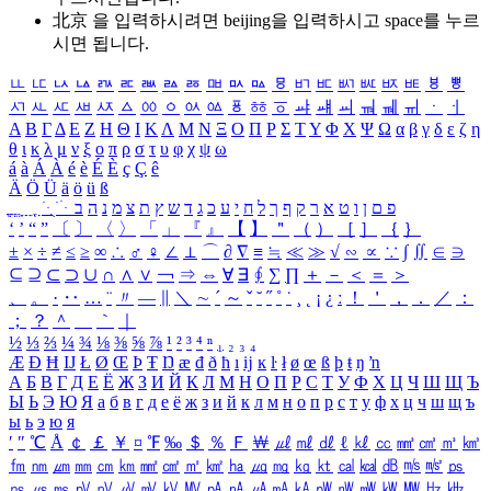
北京 을 입력하시려면
beijing
을 입력하시고 space를 누르
시면 됩니다.
ㅥ
ㅦ
ㅧ
ㅨ
ㅩ
ㅪ
ㅫ
ㅬ
ㅭ
ㅮ
ㅯ
ㅰ
ㅱ
ㅲ
ㅳ
ㅴ
ㅵ
ㅶ
ㅷ
ㅸ
ㅹ
ㅺ
ㅻ
ㅼ
ㅽ
ㅾ
ㅿ
ㆀ
ㆁ
ㆂ
ㆃ
ㆄ
ㆅ
ㆆ
ㆇ
ㆈ
ㆉ
ㆊ
ㆋ
ㆌ
ㆍ
ㆎ
Α
Β
Γ
Δ
Ε
Ζ
Η
Θ
Ι
Κ
Λ
Μ
Ν
Ξ
Ο
Π
Ρ
Σ
Τ
Υ
Φ
Χ
Ψ
Ω
α
β
γ
δ
ε
ζ
η
θ
ι
κ
λ
μ
ν
ξ
ο
π
ρ
σ
τ
υ
φ
χ
ψ
ω
á
à
Á
À
é
è
É
È
ç
Ç
ê
Ä
Ö
Ü
ä
ö
ü
ß
ְ
ֳ
ֲ
ֱ
ָ
ַ
ֵ
ֶ
ִ
ֹ
ּ
ֻ
ׂ
ׁ
ּ
ב
ה
נ
מ
צ
ת
ץ
ש
ד
ג
כ
ע
י
ח
ל
ך
ף
ק
ר
א
ט
ו
ן
ם
פ
‘
’
“
”
〔
〕
〈
〉
「
」
『
』
【
】
＂
（
）
［
］
｛
｝
±
×
÷
≠
≤
≥
∞
∴
♂
♀
∠
⊥
⌒
∂
∇
≡
≒
≪
≫
√
∽
∝
∵
∫
∬
∈
∋
⊆
⊇
⊂
⊃
∪
∩
∧
∨
￢
⇒
⇔
∀
∃
∮
∑
∏
＋
－
＜
＝
＞
、
。
·
‥
…
¨
〃
―
∥
＼
∼
´
～
ˇ
˘
˝
˚
˙
¸
˛
¡
¿
ː
！
＇
，
．
／
：
；
？
＾
＿
｀
｜
½
⅓
⅔
¼
¾
⅛
⅜
⅝
⅞
¹
²
³
⁴
ⁿ
₁
₂
₃
₄
Æ
Ð
Ħ
Ĳ
Ł
Ø
Œ
Þ
Ŧ
Ŋ
æ
đ
ð
ħ
ı
ĳ
ĸ
ŀ
ł
ø
œ
ß
þ
ŧ
ŋ
ŉ
А
Б
В
Г
Д
Е
Ё
Ж
З
И
Й
К
Л
М
Н
О
П
Р
С
Т
У
Ф
Х
Ц
Ч
Ш
Щ
Ъ
Ы
Ь
Э
Ю
Я
а
б
в
г
д
е
ё
ж
з
и
й
к
л
м
н
о
п
р
с
т
у
ф
х
ц
ч
ш
щ
ъ
ы
ь
э
ю
я
′
″
℃
Å
￠
￡
￥
¤
℉
‰
＄
％
Ｆ
￦
㎕
㎖
㎗
ℓ
㎘
㏄
㎣
㎤
㎥
㎦
㎙
㎚
㎛
㎜
㎝
㎞
㎟
㎠
㎡
㎢
㏊
㎍
㎎
㎏
㏏
㎈
㎉
㏈
㎧
㎨
㎰
㎱
㎲
㎳
㎴
㎵
㎶
㎷
㎸
㎹
㎀
㎁
㎂
㎃
㎄
㎺
㎻
㎽
㎾
㎿
㎐
㎑