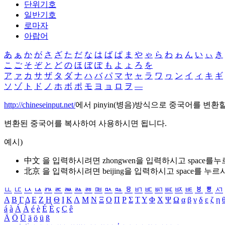
단위기호
일반기호
로마자
아랍어
あ
ぁ
か
が
さ
ざ
た
だ
な
は
ば
ぱ
ま
や
ゃ
ら
わ
ゎ
ん
い
ぃ
き
こ
ご
そ
ぞ
と
ど
の
ほ
ぼ
ぽ
も
よ
ょ
ろ
を
ア
ァ
カ
サ
ザ
タ
ダ
ナ
ハ
バ
パ
マ
ヤ
ャ
ラ
ワ
ヮ
ン
イ
ィ
キ
ギ
ソ
ゾ
ト
ド
ノ
ホ
ボ
ポ
モ
ヨ
ョ
ロ
ヲ
―
http://chineseinput.net/
에서 pinyin(병음)방식으로 중국어를 변환
변환된 중국어를 복사하여 사용하시면 됩니다.
예시)
中文 을 입력하시려면
zhongwen
을 입력하시고 space를
北京 을 입력하시려면
beijing
을 입력하시고 space를 누르
ㅥ
ㅦ
ㅧ
ㅨ
ㅩ
ㅪ
ㅫ
ㅬ
ㅭ
ㅮ
ㅯ
ㅰ
ㅱ
ㅲ
ㅳ
ㅴ
ㅵ
ㅶ
ㅷ
ㅸ
ㅹ
ㅺ
Α
Β
Γ
Δ
Ε
Ζ
Η
Θ
Ι
Κ
Λ
Μ
Ν
Ξ
Ο
Π
Ρ
Σ
Τ
Υ
Φ
Χ
Ψ
Ω
α
β
γ
δ
ε
ζ
η
á
à
Á
À
é
è
É
È
ç
Ç
ê
Ä
Ö
Ü
ä
ö
ü
ß