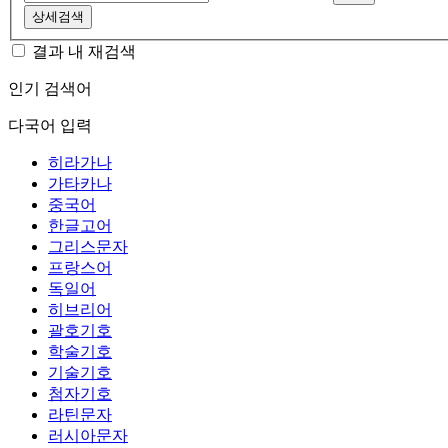
상세검색
결과 내 재검색
인기 검색어
다국어 입력
히라가나
가타카나
중국어
한글고어
그리스문자
프랑스어
독일어
히브리어
괄호기호
학술기호
기술기호
첨자기호
라틴문자
러시아문자