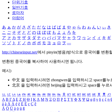
단위기호
일반기호
로마자
아랍어
あ
ぁ
か
が
さ
ざ
た
だ
な
は
ば
ぱ
ま
や
ゃ
ら
わ
ゎ
ん
い
ぃ
き
こ
ご
そ
ぞ
と
ど
の
ほ
ぼ
ぽ
も
よ
ょ
ろ
を
ア
ァ
カ
サ
ザ
タ
ダ
ナ
ハ
バ
パ
マ
ヤ
ャ
ラ
ワ
ヮ
ン
イ
ィ
キ
ギ
ソ
ゾ
ト
ド
ノ
ホ
ボ
ポ
モ
ヨ
ョ
ロ
ヲ
―
http://chineseinput.net/
에서 pinyin(병음)방식으로 중국어를 변환
변환된 중국어를 복사하여 사용하시면 됩니다.
예시)
中文 을 입력하시려면
zhongwen
을 입력하시고 space를
北京 을 입력하시려면
beijing
을 입력하시고 space를 누르
ㅥ
ㅦ
ㅧ
ㅨ
ㅩ
ㅪ
ㅫ
ㅬ
ㅭ
ㅮ
ㅯ
ㅰ
ㅱ
ㅲ
ㅳ
ㅴ
ㅵ
ㅶ
ㅷ
ㅸ
ㅹ
ㅺ
Α
Β
Γ
Δ
Ε
Ζ
Η
Θ
Ι
Κ
Λ
Μ
Ν
Ξ
Ο
Π
Ρ
Σ
Τ
Υ
Φ
Χ
Ψ
Ω
α
β
γ
δ
ε
ζ
η
á
à
Á
À
é
è
É
È
ç
Ç
ê
Ä
Ö
Ü
ä
ö
ü
ß