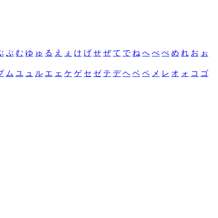
ぶ
ぷ
む
ゆ
ゅ
る
え
ぇ
け
げ
せ
ぜ
て
で
ね
へ
べ
ぺ
め
れ
お
ぉ
プ
ム
ユ
ュ
ル
エ
ェ
ケ
ゲ
セ
ゼ
テ
デ
ヘ
ベ
ペ
メ
レ
オ
ォ
コ
ゴ