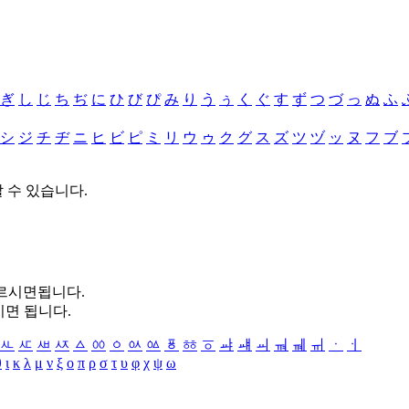
ぎ
し
じ
ち
ぢ
に
ひ
び
ぴ
み
り
う
ぅ
く
ぐ
す
ず
つ
づ
っ
ぬ
ふ
シ
ジ
チ
ヂ
ニ
ヒ
ビ
ピ
ミ
リ
ウ
ゥ
ク
グ
ス
ズ
ツ
ヅ
ッ
ヌ
フ
ブ
할 수 있습니다.
누르시면됩니다.
시면 됩니다.
ㅻ
ㅼ
ㅽ
ㅾ
ㅿ
ㆀ
ㆁ
ㆂ
ㆃ
ㆄ
ㆅ
ㆆ
ㆇ
ㆈ
ㆉ
ㆊ
ㆋ
ㆌ
ㆍ
ㆎ
θ
ι
κ
λ
μ
ν
ξ
ο
π
ρ
σ
τ
υ
φ
χ
ψ
ω