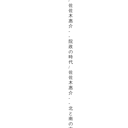
/
佐
佐
木
惠
介
-
-
院
政
の
時
代
/
佐
佐
木
惠
介
-
-
北
と
南
の