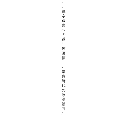
-
-
律
令
國
家
へ
の
道
/
佐
藤
信
-
-
奈
良
時
代
の
政
治
動
向
/