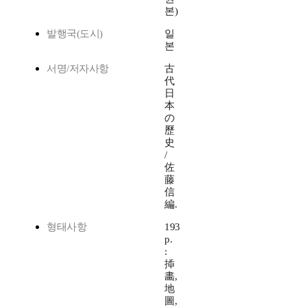
본)
발행국(도시)
일
본
서명/저자사항
古
代
日
本
の
歷
史
/
佐
藤
信
編.
형태사항
193
p.
:
揷
畵,
地
圖,