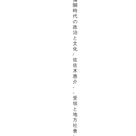
關
時
代
の
政
治
と
文
化
/
佐
佐
木
惠
介
-
-
受
領
と
地
方
社
會