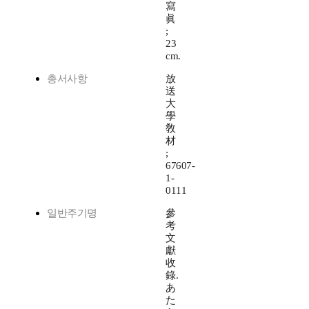
寫
眞
;
23
cm.
총서사항
放
送
大
學
敎
材
;
67607-
1-
0111
일반주기명
參
考
文
獻
收
錄.
あ
た