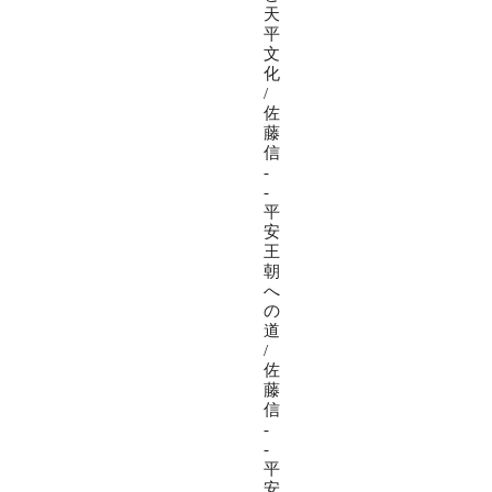
天
平
文
化
/
佐
藤
信
-
-
平
安
王
朝
へ
の
道
/
佐
藤
信
-
-
平
安