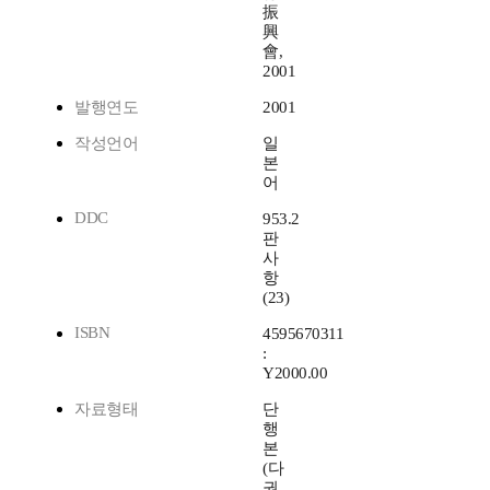
振
興
會,
2001
발행연도
2001
작성언어
일
본
어
DDC
953.2
판
사
항
(23)
ISBN
4595670311
:
Y2000.00
자료형태
단
행
본
(다
권