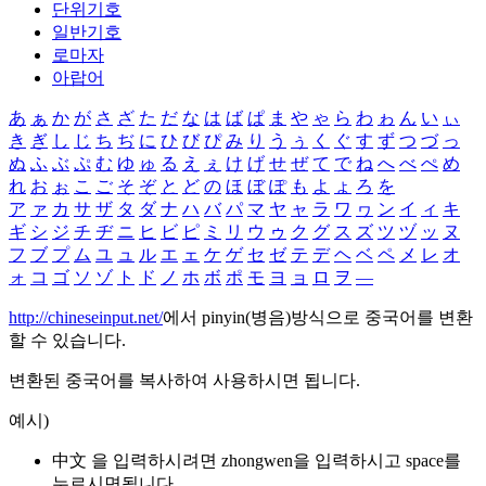
단위기호
일반기호
로마자
아랍어
あ
ぁ
か
が
さ
ざ
た
だ
な
は
ば
ぱ
ま
や
ゃ
ら
わ
ゎ
ん
い
ぃ
き
ぎ
し
じ
ち
ぢ
に
ひ
び
ぴ
み
り
う
ぅ
く
ぐ
す
ず
つ
づ
っ
ぬ
ふ
ぶ
ぷ
む
ゆ
ゅ
る
え
ぇ
け
げ
せ
ぜ
て
で
ね
へ
べ
ぺ
め
れ
お
ぉ
こ
ご
そ
ぞ
と
ど
の
ほ
ぼ
ぽ
も
よ
ょ
ろ
を
ア
ァ
カ
サ
ザ
タ
ダ
ナ
ハ
バ
パ
マ
ヤ
ャ
ラ
ワ
ヮ
ン
イ
ィ
キ
ギ
シ
ジ
チ
ヂ
ニ
ヒ
ビ
ピ
ミ
リ
ウ
ゥ
ク
グ
ス
ズ
ツ
ヅ
ッ
ヌ
フ
ブ
プ
ム
ユ
ュ
ル
エ
ェ
ケ
ゲ
セ
ゼ
テ
デ
ヘ
ベ
ペ
メ
レ
オ
ォ
コ
ゴ
ソ
ゾ
ト
ド
ノ
ホ
ボ
ポ
モ
ヨ
ョ
ロ
ヲ
―
http://chineseinput.net/
에서 pinyin(병음)방식으로 중국어를 변환
할 수 있습니다.
변환된 중국어를 복사하여 사용하시면 됩니다.
예시)
中文 을 입력하시려면
zhongwen
을 입력하시고 space를
누르시면됩니다.