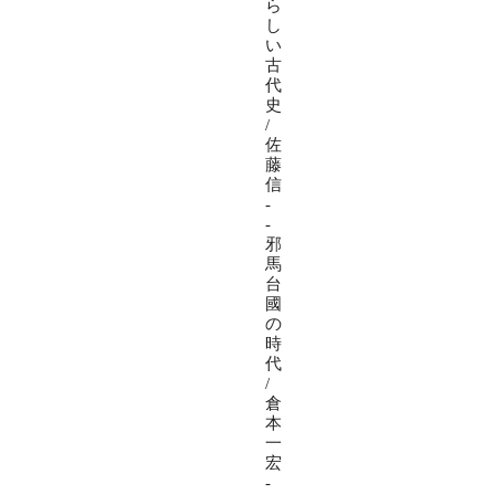
ら
し
い
古
代
史
/
佐
藤
信
-
-
邪
馬
台
國
の
時
代
/
倉
本
一
宏
-