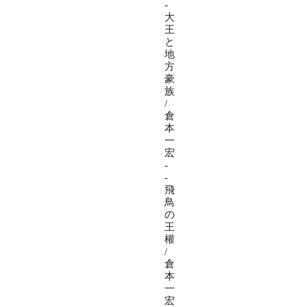
-
大
王
と
地
方
豪
族
/
倉
本
一
宏
-
-
飛
鳥
の
王
權
/
倉
本
一
宏