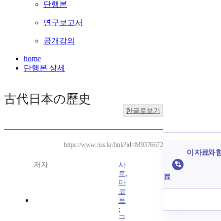
단행본
연구보고서
공개강의
home
단행본 상세
古代日本の歷史
한글로보기
https://www.riss.kr/link?id=M9376672
이 자료와 함
저자
사
토,
료
마
코
토
;
구