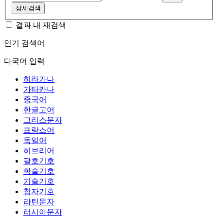
상세검색
결과 내 재검색
인기 검색어
다국어 입력
히라가나
가타카나
중국어
한글고어
그리스문자
프랑스어
독일어
히브리어
괄호기호
학술기호
기술기호
첨자기호
라틴문자
러시아문자