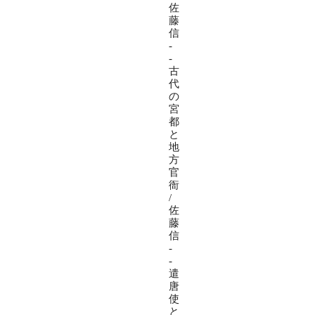
佐
藤
信
-
-
古
代
の
宮
都
と
地
方
官
衙
/
佐
藤
信
-
-
遣
唐
使
と