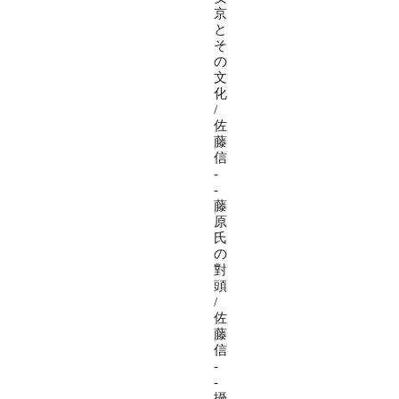
京
と
そ
の
文
化
/
佐
藤
信
-
-
藤
原
氏
の
對
頭
/
佐
藤
信
-
-
攝