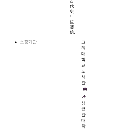
古
代
史
/
佐
藤
信.
소장기관
고
려
대
학
교
도
서
관
성
균
관
대
학