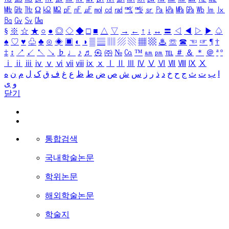
㎒
㎓
㎔
Ω
㏀
㏁
㎊
㎋
㎌
㏖
㏅
㎭
㎮
㎯
㏛
㎩
㎪
㎫
㎬
㏝
㏐
㏓
㏃
㏉
㏜
㏆
§
※
☆
★
○
●
◎
◇
◆
□
■
△
▽
→
←
↑
↓
↔
〓
◁
◀
▷
▶
♤
♠
♡
♥
♧
♣
⊙
◈
▣
◐
◑
▒
▤
▥
▨
▧
▦
▩
♨
☏
☎
☜
☞
¶
†
‡
↕
↗
↙
↖
↘
♭
♩
♪
♬
㉿
㈜
№
㏇
™
㏂
㏘
℡
＃
＆
＊
＠
ª
º
ⅰ
ⅱ
ⅲ
ⅳ
ⅴ
ⅵ
ⅶ
ⅷ
ⅸ
ⅹ
Ⅰ
Ⅱ
Ⅲ
Ⅳ
Ⅴ
Ⅵ
Ⅶ
Ⅷ
Ⅸ
Ⅹ
ا
ب
ت
ث
ج
ح
خ
د
ذ
ر
ز
س
ش
ص
ض
ط
ظ
ع
غ
ف
ق
ک
ل
م
ن
ه
و
ی
닫기
통합검색
국내학술논문
학위논문
해외학술논문
학술지