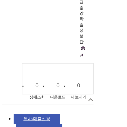
교
중
앙
학
술
정
보
관
0
0
0
상세조회
다운로드
내보내기
복사/대출신청