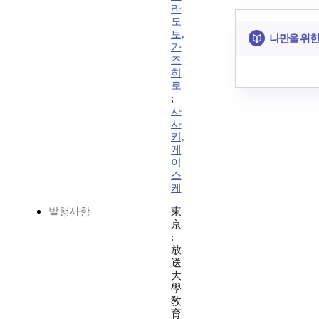
라
모
토,
나만을 위한
가
즈
히
로
;
사
사
키,
게
이
스
케
발행사항
東
京
:
放
送
大
學
敎
育