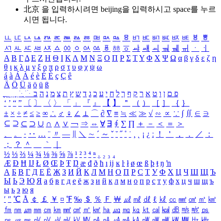
北京 을 입력하시려면
beijing
을 입력하시고 space를 누르
시면 됩니다.
ㅥ
ㅦ
ㅧ
ㅨ
ㅩ
ㅪ
ㅫ
ㅬ
ㅭ
ㅮ
ㅯ
ㅰ
ㅱ
ㅲ
ㅳ
ㅴ
ㅵ
ㅶ
ㅷ
ㅸ
ㅹ
ㅺ
ㅻ
ㅼ
ㅽ
ㅾ
ㅿ
ㆀ
ㆁ
ㆂ
ㆃ
ㆄ
ㆅ
ㆆ
ㆇ
ㆈ
ㆉ
ㆊ
ㆋ
ㆌ
ㆍ
ㆎ
Α
Β
Γ
Δ
Ε
Ζ
Η
Θ
Ι
Κ
Λ
Μ
Ν
Ξ
Ο
Π
Ρ
Σ
Τ
Υ
Φ
Χ
Ψ
Ω
α
β
γ
δ
ε
ζ
η
θ
ι
κ
λ
μ
ν
ξ
ο
π
ρ
σ
τ
υ
φ
χ
ψ
ω
á
à
Á
À
é
è
É
È
ç
Ç
ê
Ä
Ö
Ü
ä
ö
ü
ß
ְ
ֳ
ֲ
ֱ
ָ
ַ
ֵ
ֶ
ִ
ֹ
ּ
ֻ
ׂ
ׁ
ּ
ב
ה
נ
מ
צ
ת
ץ
ש
ד
ג
כ
ע
י
ח
ל
ך
ף
ק
ר
א
ט
ו
ן
ם
פ
‘
’
“
”
〔
〕
〈
〉
「
」
『
』
【
】
＂
（
）
［
］
｛
｝
±
×
÷
≠
≤
≥
∞
∴
♂
♀
∠
⊥
⌒
∂
∇
≡
≒
≪
≫
√
∽
∝
∵
∫
∬
∈
∋
⊆
⊇
⊂
⊃
∪
∩
∧
∨
￢
⇒
⇔
∀
∃
∮
∑
∏
＋
－
＜
＝
＞
、
。
·
‥
…
¨
〃
―
∥
＼
∼
´
～
ˇ
˘
˝
˚
˙
¸
˛
¡
¿
ː
！
＇
，
．
／
：
；
？
＾
＿
｀
｜
½
⅓
⅔
¼
¾
⅛
⅜
⅝
⅞
¹
²
³
⁴
ⁿ
₁
₂
₃
₄
Æ
Ð
Ħ
Ĳ
Ł
Ø
Œ
Þ
Ŧ
Ŋ
æ
đ
ð
ħ
ı
ĳ
ĸ
ŀ
ł
ø
œ
ß
þ
ŧ
ŋ
ŉ
А
Б
В
Г
Д
Е
Ё
Ж
З
И
Й
К
Л
М
Н
О
П
Р
С
Т
У
Ф
Х
Ц
Ч
Ш
Щ
Ъ
Ы
Ь
Э
Ю
Я
а
б
в
г
д
е
ё
ж
з
и
й
к
л
м
н
о
п
р
с
т
у
ф
х
ц
ч
ш
щ
ъ
ы
ь
э
ю
я
′
″
℃
Å
￠
￡
￥
¤
℉
‰
＄
％
Ｆ
￦
㎕
㎖
㎗
ℓ
㎘
㏄
㎣
㎤
㎥
㎦
㎙
㎚
㎛
㎜
㎝
㎞
㎟
㎠
㎡
㎢
㏊
㎍
㎎
㎏
㏏
㎈
㎉
㏈
㎧
㎨
㎰
㎱
㎲
㎳
㎴
㎵
㎶
㎷
㎸
㎹
㎀
㎁
㎂
㎃
㎄
㎺
㎻
㎽
㎾
㎿
㎐
㎑