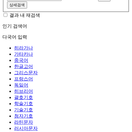
상세검색
결과 내 재검색
인기 검색어
다국어 입력
히라가나
가타카나
중국어
한글고어
그리스문자
프랑스어
독일어
히브리어
괄호기호
학술기호
기술기호
첨자기호
라틴문자
러시아문자