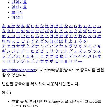
단위기호
일반기호
로마자
아랍어
あ
ぁ
か
が
さ
ざ
た
だ
な
は
ば
ぱ
ま
や
ゃ
ら
わ
ゎ
ん
い
ぃ
き
ぎ
し
じ
ち
ぢ
に
ひ
び
ぴ
み
り
う
ぅ
く
ぐ
す
ず
つ
づ
っ
ぬ
ふ
ぶ
ぷ
む
ゆ
ゅ
る
え
ぇ
け
げ
せ
ぜ
て
で
ね
へ
べ
ぺ
め
れ
お
ぉ
こ
ご
そ
ぞ
と
ど
の
ほ
ぼ
ぽ
も
よ
ょ
ろ
を
ア
ァ
カ
サ
ザ
タ
ダ
ナ
ハ
バ
パ
マ
ヤ
ャ
ラ
ワ
ヮ
ン
イ
ィ
キ
ギ
シ
ジ
チ
ヂ
ニ
ヒ
ビ
ピ
ミ
リ
ウ
ゥ
ク
グ
ス
ズ
ツ
ヅ
ッ
ヌ
フ
ブ
プ
ム
ユ
ュ
ル
エ
ェ
ケ
ゲ
セ
ゼ
テ
デ
ヘ
ベ
ペ
メ
レ
オ
ォ
コ
ゴ
ソ
ゾ
ト
ド
ノ
ホ
ボ
ポ
モ
ヨ
ョ
ロ
ヲ
―
http://chineseinput.net/
에서 pinyin(병음)방식으로 중국어를 변환
할 수 있습니다.
변환된 중국어를 복사하여 사용하시면 됩니다.
예시)
中文 을 입력하시려면
zhongwen
을 입력하시고 space를
누르시면됩니다.