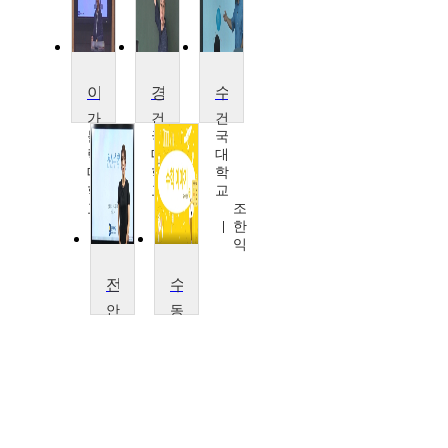
이산수학
경영수학 및 활용
수학 및 연습2
가
건
건
톨
국
국
릭
대
대
대
학
학
학
교
교
교
이
조
황
미
한
병
영
익
연
전산수학
수학이야기
안
동
양
서
대
대
학
학
교
교
이
이
중
민
경
아