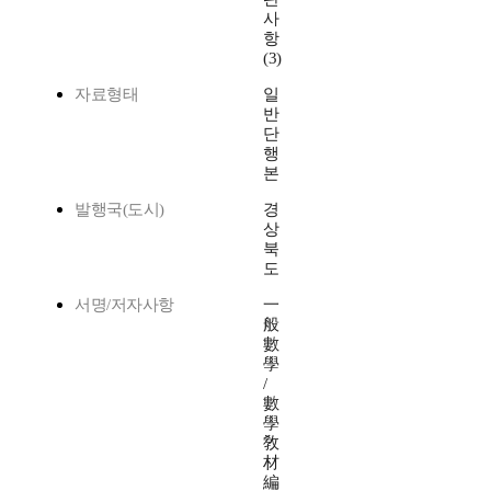
사
항
(3)
자료형태
일
반
단
행
본
발행국(도시)
경
상
북
도
서명/저자사항
一
般
數
學
/
數
學
敎
材
編