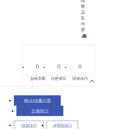
대
학
교
도
서
관
0
0
0
상세조회
다운로드
내보내기
복사/대출신청
인용하기
내보내기
내책장담기