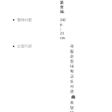
纂
會
編.
형태사항
242
p.
;
23
cm.
소장기관
국
립
순
천
대
학
교
도
서
관
초
당