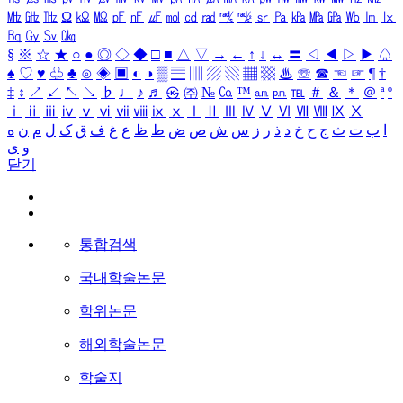
㎒
㎓
㎔
Ω
㏀
㏁
㎊
㎋
㎌
㏖
㏅
㎭
㎮
㎯
㏛
㎩
㎪
㎫
㎬
㏝
㏐
㏓
㏃
㏉
㏜
㏆
§
※
☆
★
○
●
◎
◇
◆
□
■
△
▽
→
←
↑
↓
↔
〓
◁
◀
▷
▶
♤
♠
♡
♥
♧
♣
⊙
◈
▣
◐
◑
▒
▤
▥
▨
▧
▦
▩
♨
☏
☎
☜
☞
¶
†
‡
↕
↗
↙
↖
↘
♭
♩
♪
♬
㉿
㈜
№
㏇
™
㏂
㏘
℡
＃
＆
＊
＠
ª
º
ⅰ
ⅱ
ⅲ
ⅳ
ⅴ
ⅵ
ⅶ
ⅷ
ⅸ
ⅹ
Ⅰ
Ⅱ
Ⅲ
Ⅳ
Ⅴ
Ⅵ
Ⅶ
Ⅷ
Ⅸ
Ⅹ
ا
ب
ت
ث
ج
ح
خ
د
ذ
ر
ز
س
ش
ص
ض
ط
ظ
ع
غ
ف
ق
ک
ل
م
ن
ه
و
ی
닫기
통합검색
국내학술논문
학위논문
해외학술논문
학술지