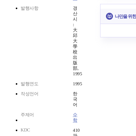
발행사항
경
산
나만을 위한
시
:
大
邱
大
學
校
出
版
部,
1995
발행연도
1995
작성언어
한
국
어
주제어
수
학
KDC
410
판