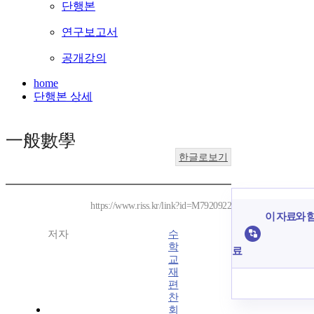
단행본
연구보고서
공개강의
home
단행본 상세
一般數學
한글로보기
https://www.riss.kr/link?id=M7920922
이 자료와 함
저자
수
학
료
교
재
편
찬
회