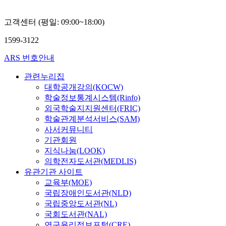
고객센터 (평일: 09:00~18:00)
1599-3122
ARS 번호안내
관련누리집
대학공개강의(KOCW)
학술정보통계시스템(Rinfo)
외국학술지지원센터(FRIC)
학술관계분석서비스(SAM)
사서커뮤니티
기관회원
지식나눔(LOOK)
의학전자도서관(MEDLIS)
유관기관 사이트
교육부(MOE)
국립장애인도서관(NLD)
국립중앙도서관(NL)
국회도서관(NAL)
연구윤리정보포털(CRE)