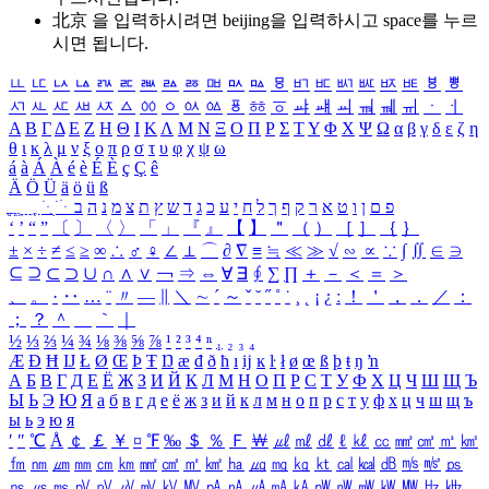
北京 을 입력하시려면
beijing
을 입력하시고 space를 누르
시면 됩니다.
ㅥ
ㅦ
ㅧ
ㅨ
ㅩ
ㅪ
ㅫ
ㅬ
ㅭ
ㅮ
ㅯ
ㅰ
ㅱ
ㅲ
ㅳ
ㅴ
ㅵ
ㅶ
ㅷ
ㅸ
ㅹ
ㅺ
ㅻ
ㅼ
ㅽ
ㅾ
ㅿ
ㆀ
ㆁ
ㆂ
ㆃ
ㆄ
ㆅ
ㆆ
ㆇ
ㆈ
ㆉ
ㆊ
ㆋ
ㆌ
ㆍ
ㆎ
Α
Β
Γ
Δ
Ε
Ζ
Η
Θ
Ι
Κ
Λ
Μ
Ν
Ξ
Ο
Π
Ρ
Σ
Τ
Υ
Φ
Χ
Ψ
Ω
α
β
γ
δ
ε
ζ
η
θ
ι
κ
λ
μ
ν
ξ
ο
π
ρ
σ
τ
υ
φ
χ
ψ
ω
á
à
Á
À
é
è
É
È
ç
Ç
ê
Ä
Ö
Ü
ä
ö
ü
ß
ְ
ֳ
ֲ
ֱ
ָ
ַ
ֵ
ֶ
ִ
ֹ
ּ
ֻ
ׂ
ׁ
ּ
ב
ה
נ
מ
צ
ת
ץ
ש
ד
ג
כ
ע
י
ח
ל
ך
ף
ק
ר
א
ט
ו
ן
ם
פ
‘
’
“
”
〔
〕
〈
〉
「
」
『
』
【
】
＂
（
）
［
］
｛
｝
±
×
÷
≠
≤
≥
∞
∴
♂
♀
∠
⊥
⌒
∂
∇
≡
≒
≪
≫
√
∽
∝
∵
∫
∬
∈
∋
⊆
⊇
⊂
⊃
∪
∩
∧
∨
￢
⇒
⇔
∀
∃
∮
∑
∏
＋
－
＜
＝
＞
、
。
·
‥
…
¨
〃
―
∥
＼
∼
´
～
ˇ
˘
˝
˚
˙
¸
˛
¡
¿
ː
！
＇
，
．
／
：
；
？
＾
＿
｀
｜
½
⅓
⅔
¼
¾
⅛
⅜
⅝
⅞
¹
²
³
⁴
ⁿ
₁
₂
₃
₄
Æ
Ð
Ħ
Ĳ
Ł
Ø
Œ
Þ
Ŧ
Ŋ
æ
đ
ð
ħ
ı
ĳ
ĸ
ŀ
ł
ø
œ
ß
þ
ŧ
ŋ
ŉ
А
Б
В
Г
Д
Е
Ё
Ж
З
И
Й
К
Л
М
Н
О
П
Р
С
Т
У
Ф
Х
Ц
Ч
Ш
Щ
Ъ
Ы
Ь
Э
Ю
Я
а
б
в
г
д
е
ё
ж
з
и
й
к
л
м
н
о
п
р
с
т
у
ф
х
ц
ч
ш
щ
ъ
ы
ь
э
ю
я
′
″
℃
Å
￠
￡
￥
¤
℉
‰
＄
％
Ｆ
￦
㎕
㎖
㎗
ℓ
㎘
㏄
㎣
㎤
㎥
㎦
㎙
㎚
㎛
㎜
㎝
㎞
㎟
㎠
㎡
㎢
㏊
㎍
㎎
㎏
㏏
㎈
㎉
㏈
㎧
㎨
㎰
㎱
㎲
㎳
㎴
㎵
㎶
㎷
㎸
㎹
㎀
㎁
㎂
㎃
㎄
㎺
㎻
㎽
㎾
㎿
㎐
㎑