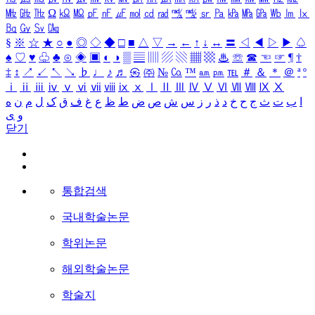
㎒
㎓
㎔
Ω
㏀
㏁
㎊
㎋
㎌
㏖
㏅
㎭
㎮
㎯
㏛
㎩
㎪
㎫
㎬
㏝
㏐
㏓
㏃
㏉
㏜
㏆
§
※
☆
★
○
●
◎
◇
◆
□
■
△
▽
→
←
↑
↓
↔
〓
◁
◀
▷
▶
♤
♠
♡
♥
♧
♣
⊙
◈
▣
◐
◑
▒
▤
▥
▨
▧
▦
▩
♨
☏
☎
☜
☞
¶
†
‡
↕
↗
↙
↖
↘
♭
♩
♪
♬
㉿
㈜
№
㏇
™
㏂
㏘
℡
＃
＆
＊
＠
ª
º
ⅰ
ⅱ
ⅲ
ⅳ
ⅴ
ⅵ
ⅶ
ⅷ
ⅸ
ⅹ
Ⅰ
Ⅱ
Ⅲ
Ⅳ
Ⅴ
Ⅵ
Ⅶ
Ⅷ
Ⅸ
Ⅹ
ا
ب
ت
ث
ج
ح
خ
د
ذ
ر
ز
س
ش
ص
ض
ط
ظ
ع
غ
ف
ق
ک
ل
م
ن
ه
و
ی
닫기
통합검색
국내학술논문
학위논문
해외학술논문
학술지