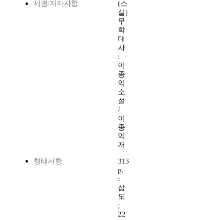
서명/저자사항
(소
설)
무
학
대
사
:
이
종
익
소
설
/
이
종
익
저
형태사항
313
p.
:
삽
도
;
22