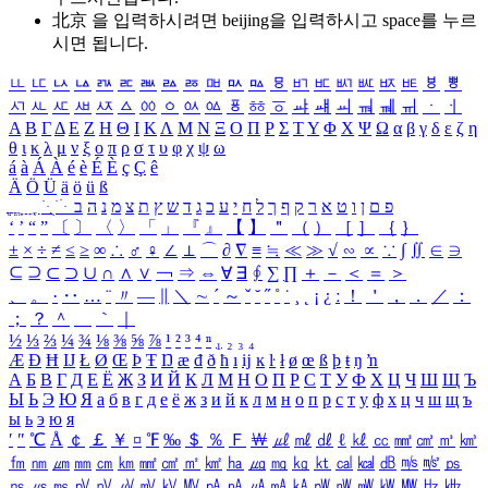
北京 을 입력하시려면
beijing
을 입력하시고 space를 누르
시면 됩니다.
ㅥ
ㅦ
ㅧ
ㅨ
ㅩ
ㅪ
ㅫ
ㅬ
ㅭ
ㅮ
ㅯ
ㅰ
ㅱ
ㅲ
ㅳ
ㅴ
ㅵ
ㅶ
ㅷ
ㅸ
ㅹ
ㅺ
ㅻ
ㅼ
ㅽ
ㅾ
ㅿ
ㆀ
ㆁ
ㆂ
ㆃ
ㆄ
ㆅ
ㆆ
ㆇ
ㆈ
ㆉ
ㆊ
ㆋ
ㆌ
ㆍ
ㆎ
Α
Β
Γ
Δ
Ε
Ζ
Η
Θ
Ι
Κ
Λ
Μ
Ν
Ξ
Ο
Π
Ρ
Σ
Τ
Υ
Φ
Χ
Ψ
Ω
α
β
γ
δ
ε
ζ
η
θ
ι
κ
λ
μ
ν
ξ
ο
π
ρ
σ
τ
υ
φ
χ
ψ
ω
á
à
Á
À
é
è
É
È
ç
Ç
ê
Ä
Ö
Ü
ä
ö
ü
ß
ְ
ֳ
ֲ
ֱ
ָ
ַ
ֵ
ֶ
ִ
ֹ
ּ
ֻ
ׂ
ׁ
ּ
ב
ה
נ
מ
צ
ת
ץ
ש
ד
ג
כ
ע
י
ח
ל
ך
ף
ק
ר
א
ט
ו
ן
ם
פ
‘
’
“
”
〔
〕
〈
〉
「
」
『
』
【
】
＂
（
）
［
］
｛
｝
±
×
÷
≠
≤
≥
∞
∴
♂
♀
∠
⊥
⌒
∂
∇
≡
≒
≪
≫
√
∽
∝
∵
∫
∬
∈
∋
⊆
⊇
⊂
⊃
∪
∩
∧
∨
￢
⇒
⇔
∀
∃
∮
∑
∏
＋
－
＜
＝
＞
、
。
·
‥
…
¨
〃
―
∥
＼
∼
´
～
ˇ
˘
˝
˚
˙
¸
˛
¡
¿
ː
！
＇
，
．
／
：
；
？
＾
＿
｀
｜
½
⅓
⅔
¼
¾
⅛
⅜
⅝
⅞
¹
²
³
⁴
ⁿ
₁
₂
₃
₄
Æ
Ð
Ħ
Ĳ
Ł
Ø
Œ
Þ
Ŧ
Ŋ
æ
đ
ð
ħ
ı
ĳ
ĸ
ŀ
ł
ø
œ
ß
þ
ŧ
ŋ
ŉ
А
Б
В
Г
Д
Е
Ё
Ж
З
И
Й
К
Л
М
Н
О
П
Р
С
Т
У
Ф
Х
Ц
Ч
Ш
Щ
Ъ
Ы
Ь
Э
Ю
Я
а
б
в
г
д
е
ё
ж
з
и
й
к
л
м
н
о
п
р
с
т
у
ф
х
ц
ч
ш
щ
ъ
ы
ь
э
ю
я
′
″
℃
Å
￠
￡
￥
¤
℉
‰
＄
％
Ｆ
￦
㎕
㎖
㎗
ℓ
㎘
㏄
㎣
㎤
㎥
㎦
㎙
㎚
㎛
㎜
㎝
㎞
㎟
㎠
㎡
㎢
㏊
㎍
㎎
㎏
㏏
㎈
㎉
㏈
㎧
㎨
㎰
㎱
㎲
㎳
㎴
㎵
㎶
㎷
㎸
㎹
㎀
㎁
㎂
㎃
㎄
㎺
㎻
㎽
㎾
㎿
㎐
㎑