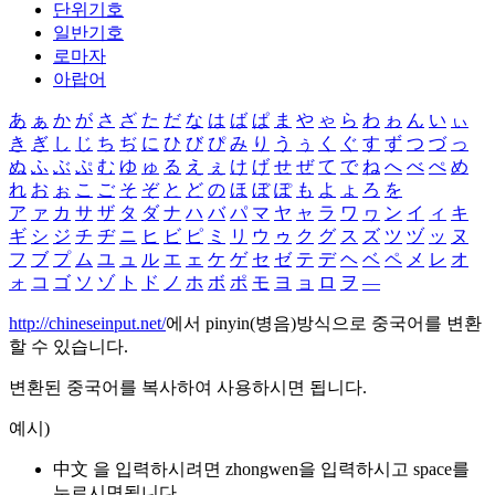
단위기호
일반기호
로마자
아랍어
あ
ぁ
か
が
さ
ざ
た
だ
な
は
ば
ぱ
ま
や
ゃ
ら
わ
ゎ
ん
い
ぃ
き
ぎ
し
じ
ち
ぢ
に
ひ
び
ぴ
み
り
う
ぅ
く
ぐ
す
ず
つ
づ
っ
ぬ
ふ
ぶ
ぷ
む
ゆ
ゅ
る
え
ぇ
け
げ
せ
ぜ
て
で
ね
へ
べ
ぺ
め
れ
お
ぉ
こ
ご
そ
ぞ
と
ど
の
ほ
ぼ
ぽ
も
よ
ょ
ろ
を
ア
ァ
カ
サ
ザ
タ
ダ
ナ
ハ
バ
パ
マ
ヤ
ャ
ラ
ワ
ヮ
ン
イ
ィ
キ
ギ
シ
ジ
チ
ヂ
ニ
ヒ
ビ
ピ
ミ
リ
ウ
ゥ
ク
グ
ス
ズ
ツ
ヅ
ッ
ヌ
フ
ブ
プ
ム
ユ
ュ
ル
エ
ェ
ケ
ゲ
セ
ゼ
テ
デ
ヘ
ベ
ペ
メ
レ
オ
ォ
コ
ゴ
ソ
ゾ
ト
ド
ノ
ホ
ボ
ポ
モ
ヨ
ョ
ロ
ヲ
―
http://chineseinput.net/
에서 pinyin(병음)방식으로 중국어를 변환
할 수 있습니다.
변환된 중국어를 복사하여 사용하시면 됩니다.
예시)
中文 을 입력하시려면
zhongwen
을 입력하시고 space를
누르시면됩니다.