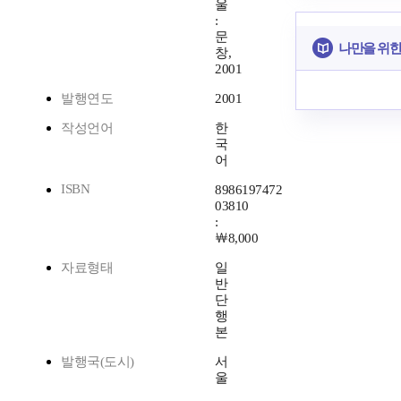
울
:
문
나만을 위한
창,
2001
발행연도
2001
작성언어
한
국
어
ISBN
8986197472
03810
:
￦8,000
자료형태
일
반
단
행
본
발행국(도시)
서
울