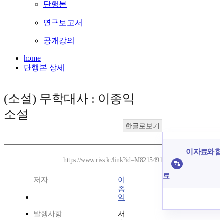
단행본
연구보고서
공개강의
home
단행본 상세
(소설) 무학대사 : 이종익
소설
한글로보기
이 자료와 함
https://www.riss.kr/link?id=M8215491
료
저자
이
종
익
발행사항
서