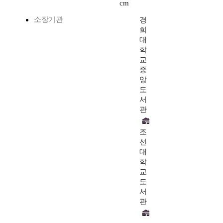
cm
소장기관
경
희
대
학
교
중
앙
도
서
관
조
선
대
학
교
도
서
관