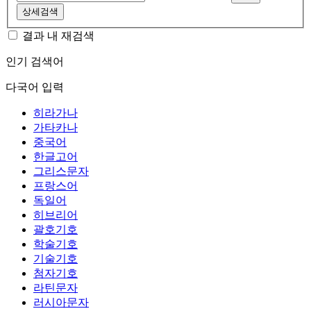
상세검색
결과 내 재검색
인기 검색어
다국어 입력
히라가나
가타카나
중국어
한글고어
그리스문자
프랑스어
독일어
히브리어
괄호기호
학술기호
기술기호
첨자기호
라틴문자
러시아문자