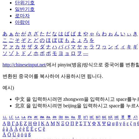
단위기호
일반기호
로마자
아랍어
あ
ぁ
か
が
さ
ざ
た
だ
な
は
ば
ぱ
ま
や
ゃ
ら
わ
ゎ
ん
い
ぃ
き
こ
ご
そ
ぞ
と
ど
の
ほ
ぼ
ぽ
も
よ
ょ
ろ
を
ア
ァ
カ
サ
ザ
タ
ダ
ナ
ハ
バ
パ
マ
ヤ
ャ
ラ
ワ
ヮ
ン
イ
ィ
キ
ギ
ソ
ゾ
ト
ド
ノ
ホ
ボ
ポ
モ
ヨ
ョ
ロ
ヲ
―
http://chineseinput.net/
에서 pinyin(병음)방식으로 중국어를 변환
변환된 중국어를 복사하여 사용하시면 됩니다.
예시)
中文 을 입력하시려면
zhongwen
을 입력하시고 space를
北京 을 입력하시려면
beijing
을 입력하시고 space를 누르
ㅥ
ㅦ
ㅧ
ㅨ
ㅩ
ㅪ
ㅫ
ㅬ
ㅭ
ㅮ
ㅯ
ㅰ
ㅱ
ㅲ
ㅳ
ㅴ
ㅵ
ㅶ
ㅷ
ㅸ
ㅹ
ㅺ
Α
Β
Γ
Δ
Ε
Ζ
Η
Θ
Ι
Κ
Λ
Μ
Ν
Ξ
Ο
Π
Ρ
Σ
Τ
Υ
Φ
Χ
Ψ
Ω
α
β
γ
δ
ε
ζ
η
á
à
Á
À
é
è
É
È
ç
Ç
ê
Ä
Ö
Ü
ä
ö
ü
ß