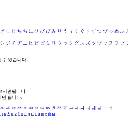
ぎ
し
じ
ち
ぢ
に
ひ
び
ぴ
み
り
う
ぅ
く
ぐ
す
ず
つ
づ
っ
ぬ
ふ
シ
ジ
チ
ヂ
ニ
ヒ
ビ
ピ
ミ
リ
ウ
ゥ
ク
グ
ス
ズ
ツ
ヅ
ッ
ヌ
フ
ブ
할 수 있습니다.
누르시면됩니다.
시면 됩니다.
ㅻ
ㅼ
ㅽ
ㅾ
ㅿ
ㆀ
ㆁ
ㆂ
ㆃ
ㆄ
ㆅ
ㆆ
ㆇ
ㆈ
ㆉ
ㆊ
ㆋ
ㆌ
ㆍ
ㆎ
θ
ι
κ
λ
μ
ν
ξ
ο
π
ρ
σ
τ
υ
φ
χ
ψ
ω