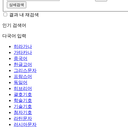
상세검색
결과 내 재검색
인기 검색어
다국어 입력
히라가나
가타카나
중국어
한글고어
그리스문자
프랑스어
독일어
히브리어
괄호기호
학술기호
기술기호
첨자기호
라틴문자
러시아문자