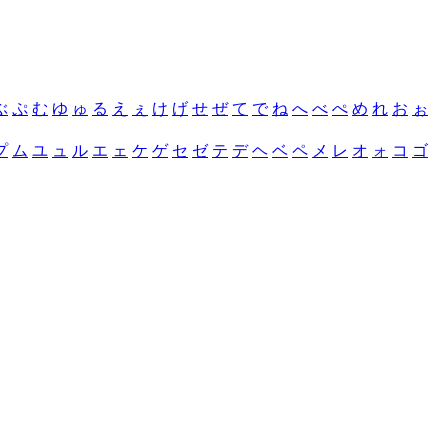
ぶ
ぷ
む
ゆ
ゅ
る
え
ぇ
け
げ
せ
ぜ
て
で
ね
へ
べ
ぺ
め
れ
お
ぉ
プ
ム
ユ
ュ
ル
エ
ェ
ケ
ゲ
セ
ゼ
テ
デ
ヘ
ベ
ペ
メ
レ
オ
ォ
コ
ゴ