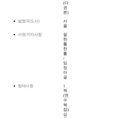
(다
권
본)
발행국(도시)
서
울
서명/저자사항
쌀
한
톨
한
톨
/
임
정
아
글
형태사항
1
책
(면
수
복
잡):
삽