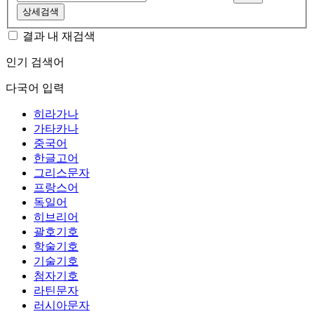
상세검색
결과 내 재검색
인기 검색어
다국어 입력
히라가나
가타카나
중국어
한글고어
그리스문자
프랑스어
독일어
히브리어
괄호기호
학술기호
기술기호
첨자기호
라틴문자
러시아문자