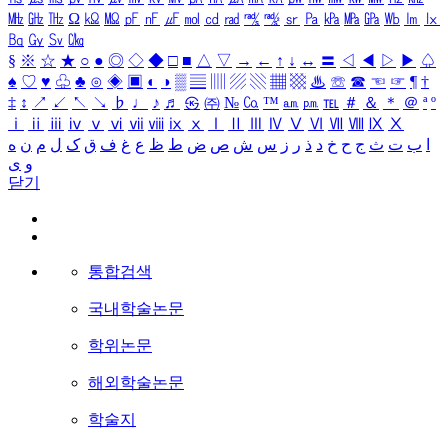
㎒
㎓
㎔
Ω
㏀
㏁
㎊
㎋
㎌
㏖
㏅
㎭
㎮
㎯
㏛
㎩
㎪
㎫
㎬
㏝
㏐
㏓
㏃
㏉
㏜
㏆
§
※
☆
★
○
●
◎
◇
◆
□
■
△
▽
→
←
↑
↓
↔
〓
◁
◀
▷
▶
♤
♠
♡
♥
♧
♣
⊙
◈
▣
◐
◑
▒
▤
▥
▨
▧
▦
▩
♨
☏
☎
☜
☞
¶
†
‡
↕
↗
↙
↖
↘
♭
♩
♪
♬
㉿
㈜
№
㏇
™
㏂
㏘
℡
＃
＆
＊
＠
ª
º
ⅰ
ⅱ
ⅲ
ⅳ
ⅴ
ⅵ
ⅶ
ⅷ
ⅸ
ⅹ
Ⅰ
Ⅱ
Ⅲ
Ⅳ
Ⅴ
Ⅵ
Ⅶ
Ⅷ
Ⅸ
Ⅹ
ا
ب
ت
ث
ج
ح
خ
د
ذ
ر
ز
س
ش
ص
ض
ط
ظ
ع
غ
ف
ق
ک
ل
م
ن
ه
و
ی
닫기
통합검색
국내학술논문
학위논문
해외학술논문
학술지