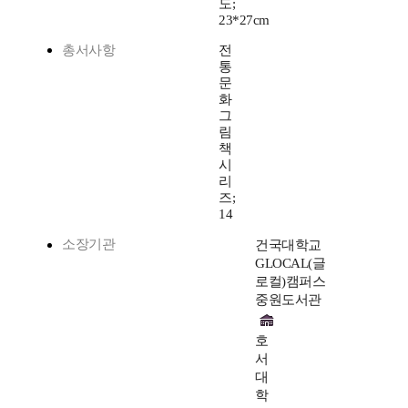
도;
23*27cm
총서사항
전
통
문
화
그
림
책
시
리
즈;
14
소장기관
건국대학교
GLOCAL(글
로컬)캠퍼스
중원도서관
호
서
대
학