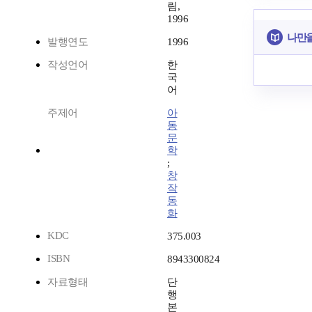
림,
1996
나만을
발행연도
1996
작성언어
한
국
어
주제어
아
동
문
학
;
창
작
동
화
KDC
375.003
ISBN
8943300824
자료형태
단
행
본