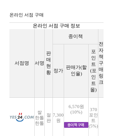
온라인 서점 구매
온라인 서점 구매 정보
종이책
전
자
포
판
책
인
매
서점명
서명
구
트
현
판매가(할
매
정가
(포
황
인율)
링
인
크
트
몰)
6,570원
370
(10%)
쌀
절
7,300
포인
한톨
판
원
트
한톨
(5%)