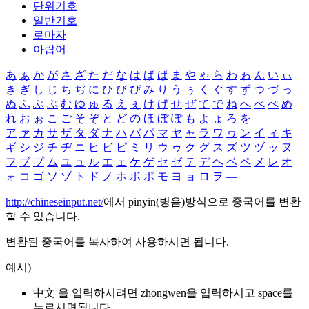
단위기호
일반기호
로마자
아랍어
あ
ぁ
か
が
さ
ざ
た
だ
な
は
ば
ぱ
ま
や
ゃ
ら
わ
ゎ
ん
い
ぃ
き
ぎ
し
じ
ち
ぢ
に
ひ
び
ぴ
み
り
う
ぅ
く
ぐ
す
ず
つ
づ
っ
ぬ
ふ
ぶ
ぷ
む
ゆ
ゅ
る
え
ぇ
け
げ
せ
ぜ
て
で
ね
へ
べ
ぺ
め
れ
お
ぉ
こ
ご
そ
ぞ
と
ど
の
ほ
ぼ
ぽ
も
よ
ょ
ろ
を
ア
ァ
カ
サ
ザ
タ
ダ
ナ
ハ
バ
パ
マ
ヤ
ャ
ラ
ワ
ヮ
ン
イ
ィ
キ
ギ
シ
ジ
チ
ヂ
ニ
ヒ
ビ
ピ
ミ
リ
ウ
ゥ
ク
グ
ス
ズ
ツ
ヅ
ッ
ヌ
フ
ブ
プ
ム
ユ
ュ
ル
エ
ェ
ケ
ゲ
セ
ゼ
テ
デ
ヘ
ベ
ペ
メ
レ
オ
ォ
コ
ゴ
ソ
ゾ
ト
ド
ノ
ホ
ボ
ポ
モ
ヨ
ョ
ロ
ヲ
―
http://chineseinput.net/
에서 pinyin(병음)방식으로 중국어를 변환
할 수 있습니다.
변환된 중국어를 복사하여 사용하시면 됩니다.
예시)
中文 을 입력하시려면
zhongwen
을 입력하시고 space를
누르시면됩니다.