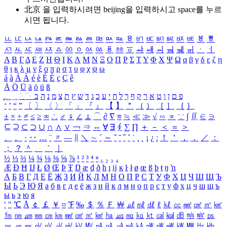
北京 을 입력하시려면
beijing
을 입력하시고 space를 누르
시면 됩니다.
ㅥ
ㅦ
ㅧ
ㅨ
ㅩ
ㅪ
ㅫ
ㅬ
ㅭ
ㅮ
ㅯ
ㅰ
ㅱ
ㅲ
ㅳ
ㅴ
ㅵ
ㅶ
ㅷ
ㅸ
ㅹ
ㅺ
ㅻ
ㅼ
ㅽ
ㅾ
ㅿ
ㆀ
ㆁ
ㆂ
ㆃ
ㆄ
ㆅ
ㆆ
ㆇ
ㆈ
ㆉ
ㆊ
ㆋ
ㆌ
ㆍ
ㆎ
Α
Β
Γ
Δ
Ε
Ζ
Η
Θ
Ι
Κ
Λ
Μ
Ν
Ξ
Ο
Π
Ρ
Σ
Τ
Υ
Φ
Χ
Ψ
Ω
α
β
γ
δ
ε
ζ
η
θ
ι
κ
λ
μ
ν
ξ
ο
π
ρ
σ
τ
υ
φ
χ
ψ
ω
á
à
Á
À
é
è
É
È
ç
Ç
ê
Ä
Ö
Ü
ä
ö
ü
ß
ְ
ֳ
ֲ
ֱ
ָ
ַ
ֵ
ֶ
ִ
ֹ
ּ
ֻ
ׂ
ׁ
ּ
ב
ה
נ
מ
צ
ת
ץ
ש
ד
ג
כ
ע
י
ח
ל
ך
ף
ק
ר
א
ט
ו
ן
ם
פ
‘
’
“
”
〔
〕
〈
〉
「
」
『
』
【
】
＂
（
）
［
］
｛
｝
±
×
÷
≠
≤
≥
∞
∴
♂
♀
∠
⊥
⌒
∂
∇
≡
≒
≪
≫
√
∽
∝
∵
∫
∬
∈
∋
⊆
⊇
⊂
⊃
∪
∩
∧
∨
￢
⇒
⇔
∀
∃
∮
∑
∏
＋
－
＜
＝
＞
、
。
·
‥
…
¨
〃
―
∥
＼
∼
´
～
ˇ
˘
˝
˚
˙
¸
˛
¡
¿
ː
！
＇
，
．
／
：
；
？
＾
＿
｀
｜
½
⅓
⅔
¼
¾
⅛
⅜
⅝
⅞
¹
²
³
⁴
ⁿ
₁
₂
₃
₄
Æ
Ð
Ħ
Ĳ
Ł
Ø
Œ
Þ
Ŧ
Ŋ
æ
đ
ð
ħ
ı
ĳ
ĸ
ŀ
ł
ø
œ
ß
þ
ŧ
ŋ
ŉ
А
Б
В
Г
Д
Е
Ё
Ж
З
И
Й
К
Л
М
Н
О
П
Р
С
Т
У
Ф
Х
Ц
Ч
Ш
Щ
Ъ
Ы
Ь
Э
Ю
Я
а
б
в
г
д
е
ё
ж
з
и
й
к
л
м
н
о
п
р
с
т
у
ф
х
ц
ч
ш
щ
ъ
ы
ь
э
ю
я
′
″
℃
Å
￠
￡
￥
¤
℉
‰
＄
％
Ｆ
￦
㎕
㎖
㎗
ℓ
㎘
㏄
㎣
㎤
㎥
㎦
㎙
㎚
㎛
㎜
㎝
㎞
㎟
㎠
㎡
㎢
㏊
㎍
㎎
㎏
㏏
㎈
㎉
㏈
㎧
㎨
㎰
㎱
㎲
㎳
㎴
㎵
㎶
㎷
㎸
㎹
㎀
㎁
㎂
㎃
㎄
㎺
㎻
㎽
㎾
㎿
㎐
㎑