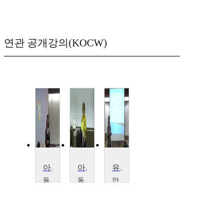
연관 공개강의(KOCW)
아동문학
아동문학
유아언어교육
동
동
안
국
국
양
대
대
대
학
학
학
교
교
교