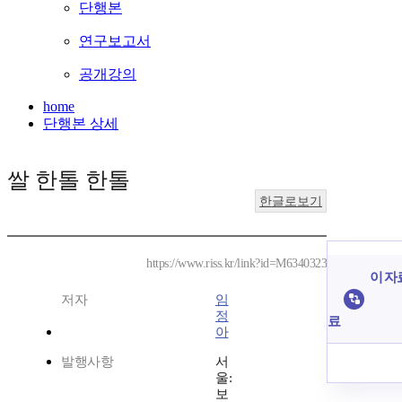
단행본
연구보고서
공개강의
home
단행본 상세
쌀 한톨 한톨
한글로보기
https://www.riss.kr/link?id=M6340323
이 자
저자
임
정
료
아
발행사항
서
울:
보