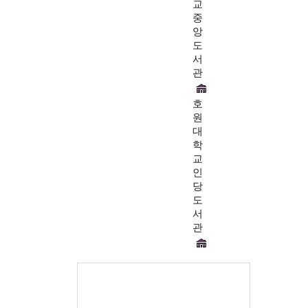
교
중
앙
도
서
관
호
원
대
학
교
인
당
도
서
관