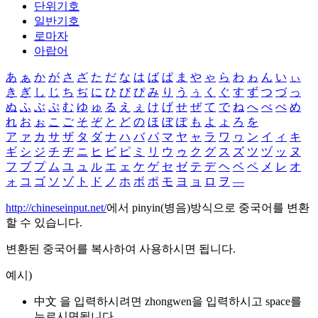
단위기호
일반기호
로마자
아랍어
あ
ぁ
か
が
さ
ざ
た
だ
な
は
ば
ぱ
ま
や
ゃ
ら
わ
ゎ
ん
い
ぃ
き
ぎ
し
じ
ち
ぢ
に
ひ
び
ぴ
み
り
う
ぅ
く
ぐ
す
ず
つ
づ
っ
ぬ
ふ
ぶ
ぷ
む
ゆ
ゅ
る
え
ぇ
け
げ
せ
ぜ
て
で
ね
へ
べ
ぺ
め
れ
お
ぉ
こ
ご
そ
ぞ
と
ど
の
ほ
ぼ
ぽ
も
よ
ょ
ろ
を
ア
ァ
カ
サ
ザ
タ
ダ
ナ
ハ
バ
パ
マ
ヤ
ャ
ラ
ワ
ヮ
ン
イ
ィ
キ
ギ
シ
ジ
チ
ヂ
ニ
ヒ
ビ
ピ
ミ
リ
ウ
ゥ
ク
グ
ス
ズ
ツ
ヅ
ッ
ヌ
フ
ブ
プ
ム
ユ
ュ
ル
エ
ェ
ケ
ゲ
セ
ゼ
テ
デ
ヘ
ベ
ペ
メ
レ
オ
ォ
コ
ゴ
ソ
ゾ
ト
ド
ノ
ホ
ボ
ポ
モ
ヨ
ョ
ロ
ヲ
―
http://chineseinput.net/
에서 pinyin(병음)방식으로 중국어를 변환
할 수 있습니다.
변환된 중국어를 복사하여 사용하시면 됩니다.
예시)
中文 을 입력하시려면
zhongwen
을 입력하시고 space를
누르시면됩니다.