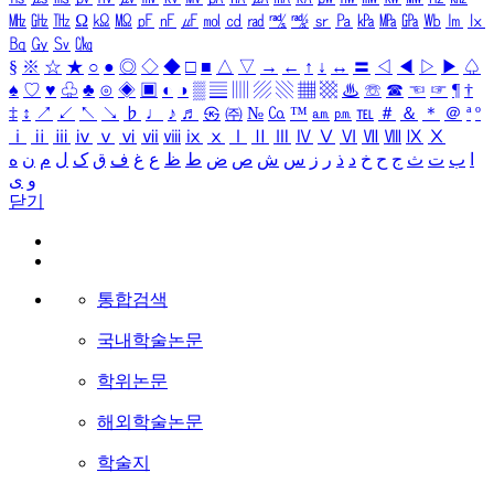
㎒
㎓
㎔
Ω
㏀
㏁
㎊
㎋
㎌
㏖
㏅
㎭
㎮
㎯
㏛
㎩
㎪
㎫
㎬
㏝
㏐
㏓
㏃
㏉
㏜
㏆
§
※
☆
★
○
●
◎
◇
◆
□
■
△
▽
→
←
↑
↓
↔
〓
◁
◀
▷
▶
♤
♠
♡
♥
♧
♣
⊙
◈
▣
◐
◑
▒
▤
▥
▨
▧
▦
▩
♨
☏
☎
☜
☞
¶
†
‡
↕
↗
↙
↖
↘
♭
♩
♪
♬
㉿
㈜
№
㏇
™
㏂
㏘
℡
＃
＆
＊
＠
ª
º
ⅰ
ⅱ
ⅲ
ⅳ
ⅴ
ⅵ
ⅶ
ⅷ
ⅸ
ⅹ
Ⅰ
Ⅱ
Ⅲ
Ⅳ
Ⅴ
Ⅵ
Ⅶ
Ⅷ
Ⅸ
Ⅹ
ا
ب
ت
ث
ج
ح
خ
د
ذ
ر
ز
س
ش
ص
ض
ط
ظ
ع
غ
ف
ق
ک
ل
م
ن
ه
و
ی
닫기
통합검색
국내학술논문
학위논문
해외학술논문
학술지