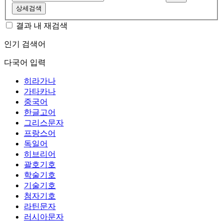
상세검색
결과 내 재검색
인기 검색어
다국어 입력
히라가나
가타카나
중국어
한글고어
그리스문자
프랑스어
독일어
히브리어
괄호기호
학술기호
기술기호
첨자기호
라틴문자
러시아문자