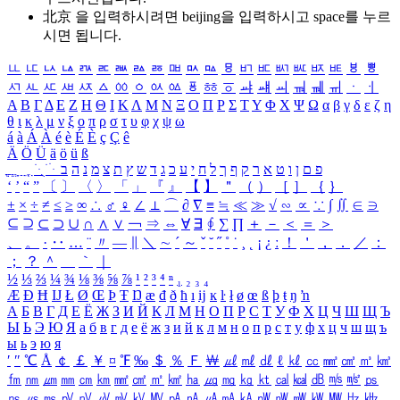
北京 을 입력하시려면
beijing
을 입력하시고 space를 누르
시면 됩니다.
ㅥ
ㅦ
ㅧ
ㅨ
ㅩ
ㅪ
ㅫ
ㅬ
ㅭ
ㅮ
ㅯ
ㅰ
ㅱ
ㅲ
ㅳ
ㅴ
ㅵ
ㅶ
ㅷ
ㅸ
ㅹ
ㅺ
ㅻ
ㅼ
ㅽ
ㅾ
ㅿ
ㆀ
ㆁ
ㆂ
ㆃ
ㆄ
ㆅ
ㆆ
ㆇ
ㆈ
ㆉ
ㆊ
ㆋ
ㆌ
ㆍ
ㆎ
Α
Β
Γ
Δ
Ε
Ζ
Η
Θ
Ι
Κ
Λ
Μ
Ν
Ξ
Ο
Π
Ρ
Σ
Τ
Υ
Φ
Χ
Ψ
Ω
α
β
γ
δ
ε
ζ
η
θ
ι
κ
λ
μ
ν
ξ
ο
π
ρ
σ
τ
υ
φ
χ
ψ
ω
á
à
Á
À
é
è
É
È
ç
Ç
ê
Ä
Ö
Ü
ä
ö
ü
ß
ְ
ֳ
ֲ
ֱ
ָ
ַ
ֵ
ֶ
ִ
ֹ
ּ
ֻ
ׂ
ׁ
ּ
ב
ה
נ
מ
צ
ת
ץ
ש
ד
ג
כ
ע
י
ח
ל
ך
ף
ק
ר
א
ט
ו
ן
ם
פ
‘
’
“
”
〔
〕
〈
〉
「
」
『
』
【
】
＂
（
）
［
］
｛
｝
±
×
÷
≠
≤
≥
∞
∴
♂
♀
∠
⊥
⌒
∂
∇
≡
≒
≪
≫
√
∽
∝
∵
∫
∬
∈
∋
⊆
⊇
⊂
⊃
∪
∩
∧
∨
￢
⇒
⇔
∀
∃
∮
∑
∏
＋
－
＜
＝
＞
、
。
·
‥
…
¨
〃
―
∥
＼
∼
´
～
ˇ
˘
˝
˚
˙
¸
˛
¡
¿
ː
！
＇
，
．
／
：
；
？
＾
＿
｀
｜
½
⅓
⅔
¼
¾
⅛
⅜
⅝
⅞
¹
²
³
⁴
ⁿ
₁
₂
₃
₄
Æ
Ð
Ħ
Ĳ
Ł
Ø
Œ
Þ
Ŧ
Ŋ
æ
đ
ð
ħ
ı
ĳ
ĸ
ŀ
ł
ø
œ
ß
þ
ŧ
ŋ
ŉ
А
Б
В
Г
Д
Е
Ё
Ж
З
И
Й
К
Л
М
Н
О
П
Р
С
Т
У
Ф
Х
Ц
Ч
Ш
Щ
Ъ
Ы
Ь
Э
Ю
Я
а
б
в
г
д
е
ё
ж
з
и
й
к
л
м
н
о
п
р
с
т
у
ф
х
ц
ч
ш
щ
ъ
ы
ь
э
ю
я
′
″
℃
Å
￠
￡
￥
¤
℉
‰
＄
％
Ｆ
￦
㎕
㎖
㎗
ℓ
㎘
㏄
㎣
㎤
㎥
㎦
㎙
㎚
㎛
㎜
㎝
㎞
㎟
㎠
㎡
㎢
㏊
㎍
㎎
㎏
㏏
㎈
㎉
㏈
㎧
㎨
㎰
㎱
㎲
㎳
㎴
㎵
㎶
㎷
㎸
㎹
㎀
㎁
㎂
㎃
㎄
㎺
㎻
㎽
㎾
㎿
㎐
㎑