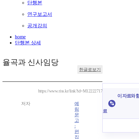
단행본
연구보고서
공개강의
home
단행본 상세
율곡과 신사임당
한글로보기
https://www.riss.kr/link?id=M12222717
이 자료와 함
저자
예
림
료
문
고
:
편
집