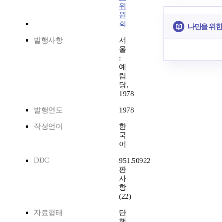
위
원
회
나만을 위한
발행사항
서
울
:
예
림
당,
1978
발행연도
1978
작성언어
한
국
어
DDC
951.50922
판
사
항
(22)
자료형태
단
행