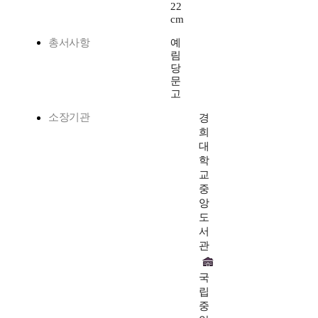
22
cm
총서사항
예
림
당
문
고
소장기관
경
희
대
학
교
중
앙
도
서
관
국
립
중