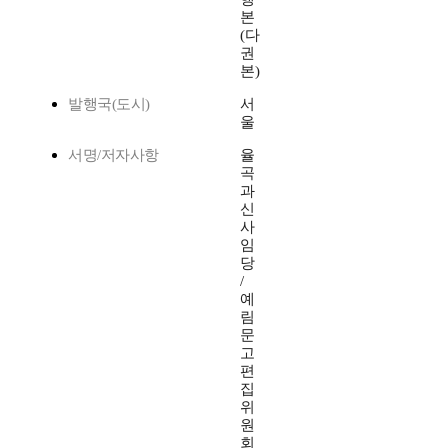
본
(다
권
본)
발행국(도시)
서
울
서명/저자사항
율
곡
과
신
사
임
당
/
예
림
문
고
편
집
위
원
회