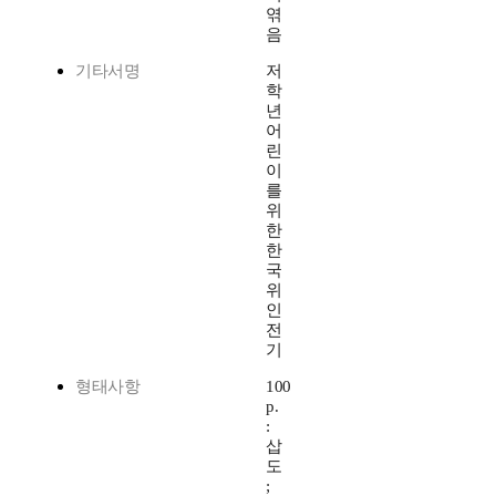
엮
음
기타서명
저
학
년
어
린
이
를
위
한
한
국
위
인
전
기
형태사항
100
p.
:
삽
도
;