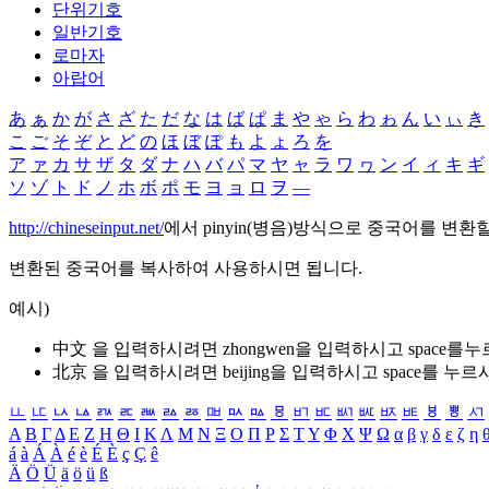
단위기호
일반기호
로마자
아랍어
あ
ぁ
か
が
さ
ざ
た
だ
な
は
ば
ぱ
ま
や
ゃ
ら
わ
ゎ
ん
い
ぃ
き
こ
ご
そ
ぞ
と
ど
の
ほ
ぼ
ぽ
も
よ
ょ
ろ
を
ア
ァ
カ
サ
ザ
タ
ダ
ナ
ハ
バ
パ
マ
ヤ
ャ
ラ
ワ
ヮ
ン
イ
ィ
キ
ギ
ソ
ゾ
ト
ド
ノ
ホ
ボ
ポ
モ
ヨ
ョ
ロ
ヲ
―
http://chineseinput.net/
에서 pinyin(병음)방식으로 중국어를 변환
변환된 중국어를 복사하여 사용하시면 됩니다.
예시)
中文 을 입력하시려면
zhongwen
을 입력하시고 space를
北京 을 입력하시려면
beijing
을 입력하시고 space를 누르
ㅥ
ㅦ
ㅧ
ㅨ
ㅩ
ㅪ
ㅫ
ㅬ
ㅭ
ㅮ
ㅯ
ㅰ
ㅱ
ㅲ
ㅳ
ㅴ
ㅵ
ㅶ
ㅷ
ㅸ
ㅹ
ㅺ
Α
Β
Γ
Δ
Ε
Ζ
Η
Θ
Ι
Κ
Λ
Μ
Ν
Ξ
Ο
Π
Ρ
Σ
Τ
Υ
Φ
Χ
Ψ
Ω
α
β
γ
δ
ε
ζ
η
á
à
Á
À
é
è
É
È
ç
Ç
ê
Ä
Ö
Ü
ä
ö
ü
ß