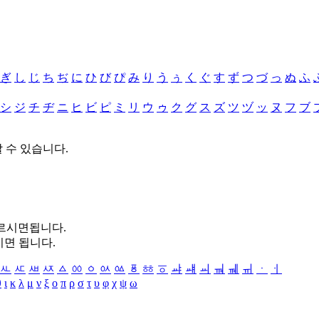
ぎ
し
じ
ち
ぢ
に
ひ
び
ぴ
み
り
う
ぅ
く
ぐ
す
ず
つ
づ
っ
ぬ
ふ
シ
ジ
チ
ヂ
ニ
ヒ
ビ
ピ
ミ
リ
ウ
ゥ
ク
グ
ス
ズ
ツ
ヅ
ッ
ヌ
フ
ブ
할 수 있습니다.
누르시면됩니다.
시면 됩니다.
ㅻ
ㅼ
ㅽ
ㅾ
ㅿ
ㆀ
ㆁ
ㆂ
ㆃ
ㆄ
ㆅ
ㆆ
ㆇ
ㆈ
ㆉ
ㆊ
ㆋ
ㆌ
ㆍ
ㆎ
θ
ι
κ
λ
μ
ν
ξ
ο
π
ρ
σ
τ
υ
φ
χ
ψ
ω