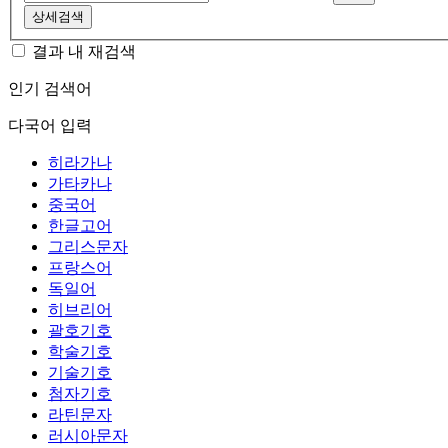
상세검색
결과 내 재검색
인기 검색어
다국어 입력
히라가나
가타카나
중국어
한글고어
그리스문자
프랑스어
독일어
히브리어
괄호기호
학술기호
기술기호
첨자기호
라틴문자
러시아문자