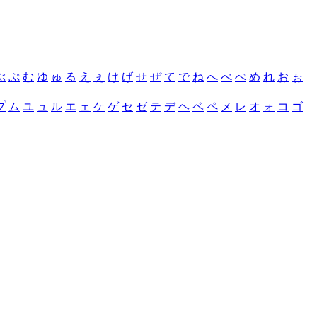
ぶ
ぷ
む
ゆ
ゅ
る
え
ぇ
け
げ
せ
ぜ
て
で
ね
へ
べ
ぺ
め
れ
お
ぉ
プ
ム
ユ
ュ
ル
エ
ェ
ケ
ゲ
セ
ゼ
テ
デ
ヘ
ベ
ペ
メ
レ
オ
ォ
コ
ゴ