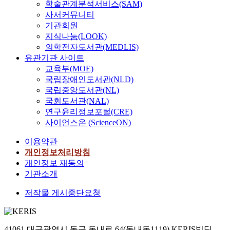
학술관계분석서비스(SAM)
사서커뮤니티
기관회원
지식나눔(LOOK)
의학전자도서관(MEDLIS)
유관기관 사이트
교육부(MOE)
국립장애인도서관(NLD)
국립중앙도서관(NL)
국회도서관(NAL)
연구윤리정보포털(CRE)
사이언스온 (ScienceON)
이용약관
개인정보처리방침
개인정보 재동의
기관소개
저작물 게시중단요청
41061 대구광역시 동구 동내로 64(동내동1119) KERIS빌딩