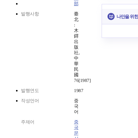
部
발행사항
臺
나만을 위한
北
:
木
鐸
出
版
社,
中
華
民
國
76[1987]
발행연도
1987
작성언어
중
국
어
주제어
중
국
문