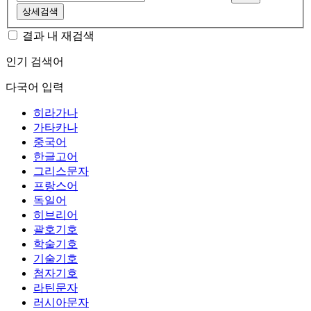
상세검색
결과 내 재검색
인기 검색어
다국어 입력
히라가나
가타카나
중국어
한글고어
그리스문자
프랑스어
독일어
히브리어
괄호기호
학술기호
기술기호
첨자기호
라틴문자
러시아문자