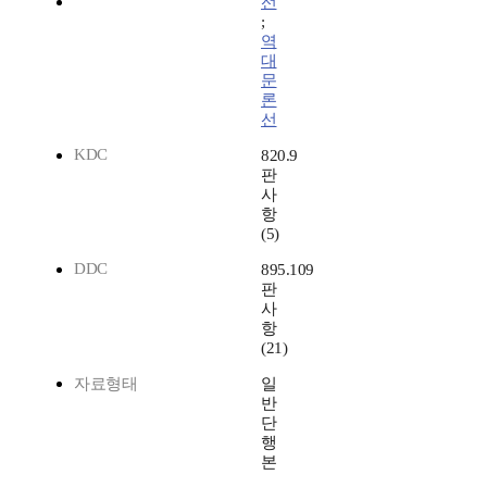
선
;
역
대
문
론
선
KDC
820.9
판
사
항
(5)
DDC
895.109
판
사
항
(21)
자료형태
일
반
단
행
본