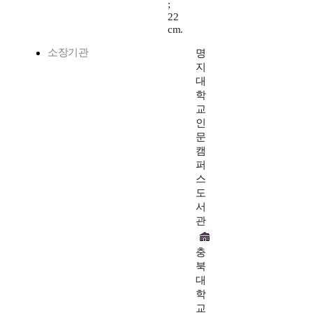
;
22
cm.
소장기관
명
지
대
학
교
인
문
캠
퍼
스
도
서
관
충
북
대
학
교