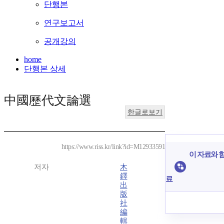
단행본
연구보고서
공개강의
home
단행본 상세
中國歷代文論選
한글로보기
https://www.riss.kr/link?id=M12933591
이 자료와 함
저자
木
鐸
료
出
版
社
編
輯