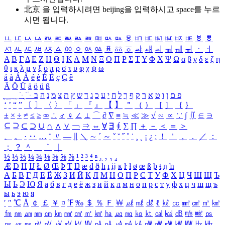
北京 을 입력하시려면
beijing
을 입력하시고 space를 누르
시면 됩니다.
ㅥ
ㅦ
ㅧ
ㅨ
ㅩ
ㅪ
ㅫ
ㅬ
ㅭ
ㅮ
ㅯ
ㅰ
ㅱ
ㅲ
ㅳ
ㅴ
ㅵ
ㅶ
ㅷ
ㅸ
ㅹ
ㅺ
ㅻ
ㅼ
ㅽ
ㅾ
ㅿ
ㆀ
ㆁ
ㆂ
ㆃ
ㆄ
ㆅ
ㆆ
ㆇ
ㆈ
ㆉ
ㆊ
ㆋ
ㆌ
ㆍ
ㆎ
Α
Β
Γ
Δ
Ε
Ζ
Η
Θ
Ι
Κ
Λ
Μ
Ν
Ξ
Ο
Π
Ρ
Σ
Τ
Υ
Φ
Χ
Ψ
Ω
α
β
γ
δ
ε
ζ
η
θ
ι
κ
λ
μ
ν
ξ
ο
π
ρ
σ
τ
υ
φ
χ
ψ
ω
á
à
Á
À
é
è
É
È
ç
Ç
ê
Ä
Ö
Ü
ä
ö
ü
ß
ְ
ֳ
ֲ
ֱ
ָ
ַ
ֵ
ֶ
ִ
ֹ
ּ
ֻ
ׂ
ׁ
ּ
ב
ה
נ
מ
צ
ת
ץ
ש
ד
ג
כ
ע
י
ח
ל
ך
ף
ק
ר
א
ט
ו
ן
ם
פ
‘
’
“
”
〔
〕
〈
〉
「
」
『
』
【
】
＂
（
）
［
］
｛
｝
±
×
÷
≠
≤
≥
∞
∴
♂
♀
∠
⊥
⌒
∂
∇
≡
≒
≪
≫
√
∽
∝
∵
∫
∬
∈
∋
⊆
⊇
⊂
⊃
∪
∩
∧
∨
￢
⇒
⇔
∀
∃
∮
∑
∏
＋
－
＜
＝
＞
、
。
·
‥
…
¨
〃
―
∥
＼
∼
´
～
ˇ
˘
˝
˚
˙
¸
˛
¡
¿
ː
！
＇
，
．
／
：
；
？
＾
＿
｀
｜
½
⅓
⅔
¼
¾
⅛
⅜
⅝
⅞
¹
²
³
⁴
ⁿ
₁
₂
₃
₄
Æ
Ð
Ħ
Ĳ
Ł
Ø
Œ
Þ
Ŧ
Ŋ
æ
đ
ð
ħ
ı
ĳ
ĸ
ŀ
ł
ø
œ
ß
þ
ŧ
ŋ
ŉ
А
Б
В
Г
Д
Е
Ё
Ж
З
И
Й
К
Л
М
Н
О
П
Р
С
Т
У
Ф
Х
Ц
Ч
Ш
Щ
Ъ
Ы
Ь
Э
Ю
Я
а
б
в
г
д
е
ё
ж
з
и
й
к
л
м
н
о
п
р
с
т
у
ф
х
ц
ч
ш
щ
ъ
ы
ь
э
ю
я
′
″
℃
Å
￠
￡
￥
¤
℉
‰
＄
％
Ｆ
￦
㎕
㎖
㎗
ℓ
㎘
㏄
㎣
㎤
㎥
㎦
㎙
㎚
㎛
㎜
㎝
㎞
㎟
㎠
㎡
㎢
㏊
㎍
㎎
㎏
㏏
㎈
㎉
㏈
㎧
㎨
㎰
㎱
㎲
㎳
㎴
㎵
㎶
㎷
㎸
㎹
㎀
㎁
㎂
㎃
㎄
㎺
㎻
㎽
㎾
㎿
㎐
㎑