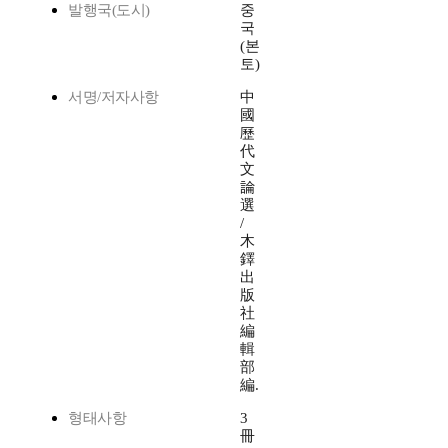
발행국(도시)
중
국
(본
토)
서명/저자사항
中
國
歷
代
文
論
選
/
木
鐸
出
版
社
編
輯
部
編.
형태사항
3
冊