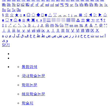
㎒
㎓
㎔
Ω
㏀
㏁
㎊
㎋
㎌
㏖
㏅
㎭
㎮
㎯
㏛
㎩
㎪
㎫
㎬
㏝
㏐
㏓
㏃
㏉
㏜
㏆
§
※
☆
★
○
●
◎
◇
◆
□
■
△
▽
→
←
↑
↓
↔
〓
◁
◀
▷
▶
♤
♠
♡
♥
♧
♣
⊙
◈
▣
◐
◑
▒
▤
▥
▨
▧
▦
▩
♨
☏
☎
☜
☞
¶
†
‡
↕
↗
↙
↖
↘
♭
♩
♪
♬
㉿
㈜
№
㏇
™
㏂
㏘
℡
＃
＆
＊
＠
ª
º
ⅰ
ⅱ
ⅲ
ⅳ
ⅴ
ⅵ
ⅶ
ⅷ
ⅸ
ⅹ
Ⅰ
Ⅱ
Ⅲ
Ⅳ
Ⅴ
Ⅵ
Ⅶ
Ⅷ
Ⅸ
Ⅹ
ا
ب
ت
ث
ج
ح
خ
د
ذ
ر
ز
س
ش
ص
ض
ط
ظ
ع
غ
ف
ق
ک
ل
م
ن
ه
و
ی
닫기
통합검색
국내학술논문
학위논문
해외학술논문
학술지