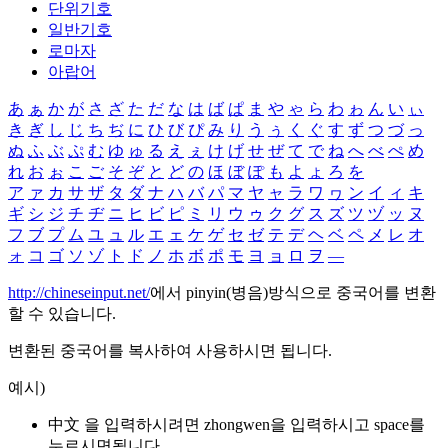
단위기호
일반기호
로마자
아랍어
あ
ぁ
か
が
さ
ざ
た
だ
な
は
ば
ぱ
ま
や
ゃ
ら
わ
ゎ
ん
い
ぃ
き
ぎ
し
じ
ち
ぢ
に
ひ
び
ぴ
み
り
う
ぅ
く
ぐ
す
ず
つ
づ
っ
ぬ
ふ
ぶ
ぷ
む
ゆ
ゅ
る
え
ぇ
け
げ
せ
ぜ
て
で
ね
へ
べ
ぺ
め
れ
お
ぉ
こ
ご
そ
ぞ
と
ど
の
ほ
ぼ
ぽ
も
よ
ょ
ろ
を
ア
ァ
カ
サ
ザ
タ
ダ
ナ
ハ
バ
パ
マ
ヤ
ャ
ラ
ワ
ヮ
ン
イ
ィ
キ
ギ
シ
ジ
チ
ヂ
ニ
ヒ
ビ
ピ
ミ
リ
ウ
ゥ
ク
グ
ス
ズ
ツ
ヅ
ッ
ヌ
フ
ブ
プ
ム
ユ
ュ
ル
エ
ェ
ケ
ゲ
セ
ゼ
テ
デ
ヘ
ベ
ペ
メ
レ
オ
ォ
コ
ゴ
ソ
ゾ
ト
ド
ノ
ホ
ボ
ポ
モ
ヨ
ョ
ロ
ヲ
―
http://chineseinput.net/
에서 pinyin(병음)방식으로 중국어를 변환
할 수 있습니다.
변환된 중국어를 복사하여 사용하시면 됩니다.
예시)
中文 을 입력하시려면
zhongwen
을 입력하시고 space를
누르시면됩니다.