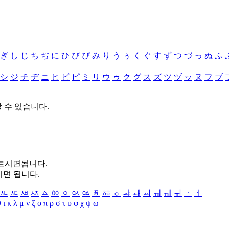
ぎ
し
じ
ち
ぢ
に
ひ
び
ぴ
み
り
う
ぅ
く
ぐ
す
ず
つ
づ
っ
ぬ
ふ
シ
ジ
チ
ヂ
ニ
ヒ
ビ
ピ
ミ
リ
ウ
ゥ
ク
グ
ス
ズ
ツ
ヅ
ッ
ヌ
フ
ブ
할 수 있습니다.
누르시면됩니다.
시면 됩니다.
ㅻ
ㅼ
ㅽ
ㅾ
ㅿ
ㆀ
ㆁ
ㆂ
ㆃ
ㆄ
ㆅ
ㆆ
ㆇ
ㆈ
ㆉ
ㆊ
ㆋ
ㆌ
ㆍ
ㆎ
θ
ι
κ
λ
μ
ν
ξ
ο
π
ρ
σ
τ
υ
φ
χ
ψ
ω