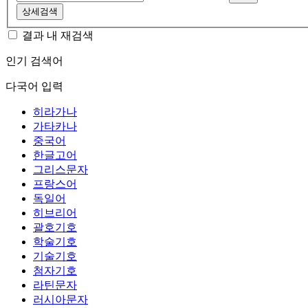
상세검색
결과 내 재검색
인기 검색어
다국어 입력
히라가나
가타카나
중국어
한글고어
그리스문자
프랑스어
독일어
히브리어
괄호기호
학술기호
기술기호
첨자기호
라틴문자
러시아문자