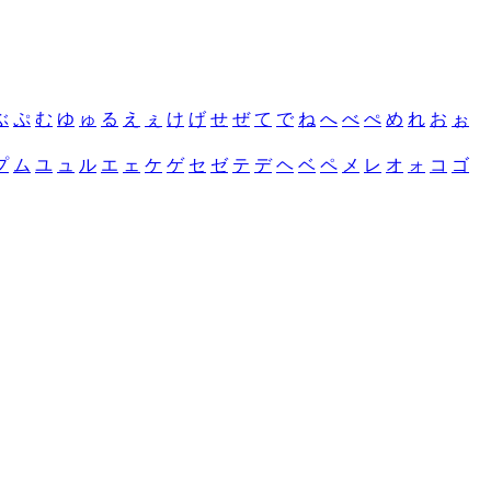
ぶ
ぷ
む
ゆ
ゅ
る
え
ぇ
け
げ
せ
ぜ
て
で
ね
へ
べ
ぺ
め
れ
お
ぉ
プ
ム
ユ
ュ
ル
エ
ェ
ケ
ゲ
セ
ゼ
テ
デ
ヘ
ベ
ペ
メ
レ
オ
ォ
コ
ゴ