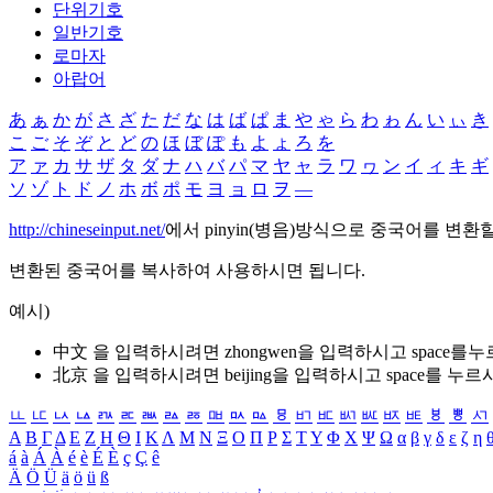
단위기호
일반기호
로마자
아랍어
あ
ぁ
か
が
さ
ざ
た
だ
な
は
ば
ぱ
ま
や
ゃ
ら
わ
ゎ
ん
い
ぃ
き
こ
ご
そ
ぞ
と
ど
の
ほ
ぼ
ぽ
も
よ
ょ
ろ
を
ア
ァ
カ
サ
ザ
タ
ダ
ナ
ハ
バ
パ
マ
ヤ
ャ
ラ
ワ
ヮ
ン
イ
ィ
キ
ギ
ソ
ゾ
ト
ド
ノ
ホ
ボ
ポ
モ
ヨ
ョ
ロ
ヲ
―
http://chineseinput.net/
에서 pinyin(병음)방식으로 중국어를 변환
변환된 중국어를 복사하여 사용하시면 됩니다.
예시)
中文 을 입력하시려면
zhongwen
을 입력하시고 space를
北京 을 입력하시려면
beijing
을 입력하시고 space를 누르
ㅥ
ㅦ
ㅧ
ㅨ
ㅩ
ㅪ
ㅫ
ㅬ
ㅭ
ㅮ
ㅯ
ㅰ
ㅱ
ㅲ
ㅳ
ㅴ
ㅵ
ㅶ
ㅷ
ㅸ
ㅹ
ㅺ
Α
Β
Γ
Δ
Ε
Ζ
Η
Θ
Ι
Κ
Λ
Μ
Ν
Ξ
Ο
Π
Ρ
Σ
Τ
Υ
Φ
Χ
Ψ
Ω
α
β
γ
δ
ε
ζ
η
á
à
Á
À
é
è
É
È
ç
Ç
ê
Ä
Ö
Ü
ä
ö
ü
ß