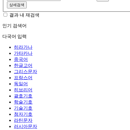
상세검색
결과 내 재검색
인기 검색어
다국어 입력
히라가나
가타카나
중국어
한글고어
그리스문자
프랑스어
독일어
히브리어
괄호기호
학술기호
기술기호
첨자기호
라틴문자
러시아문자