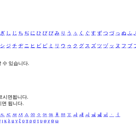
ぎ
し
じ
ち
ぢ
に
ひ
び
ぴ
み
り
う
ぅ
く
ぐ
す
ず
つ
づ
っ
ぬ
ふ
シ
ジ
チ
ヂ
ニ
ヒ
ビ
ピ
ミ
リ
ウ
ゥ
ク
グ
ス
ズ
ツ
ヅ
ッ
ヌ
フ
ブ
할 수 있습니다.
누르시면됩니다.
시면 됩니다.
ㅻ
ㅼ
ㅽ
ㅾ
ㅿ
ㆀ
ㆁ
ㆂ
ㆃ
ㆄ
ㆅ
ㆆ
ㆇ
ㆈ
ㆉ
ㆊ
ㆋ
ㆌ
ㆍ
ㆎ
θ
ι
κ
λ
μ
ν
ξ
ο
π
ρ
σ
τ
υ
φ
χ
ψ
ω