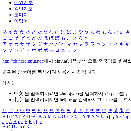
단위기호
일반기호
로마자
아랍어
あ
ぁ
か
が
さ
ざ
た
だ
な
は
ば
ぱ
ま
や
ゃ
ら
わ
ゎ
ん
い
ぃ
き
こ
ご
そ
ぞ
と
ど
の
ほ
ぼ
ぽ
も
よ
ょ
ろ
を
ア
ァ
カ
サ
ザ
タ
ダ
ナ
ハ
バ
パ
マ
ヤ
ャ
ラ
ワ
ヮ
ン
イ
ィ
キ
ギ
ソ
ゾ
ト
ド
ノ
ホ
ボ
ポ
モ
ヨ
ョ
ロ
ヲ
―
http://chineseinput.net/
에서 pinyin(병음)방식으로 중국어를 변환
변환된 중국어를 복사하여 사용하시면 됩니다.
예시)
中文 을 입력하시려면
zhongwen
을 입력하시고 space를
北京 을 입력하시려면
beijing
을 입력하시고 space를 누르
ㅥ
ㅦ
ㅧ
ㅨ
ㅩ
ㅪ
ㅫ
ㅬ
ㅭ
ㅮ
ㅯ
ㅰ
ㅱ
ㅲ
ㅳ
ㅴ
ㅵ
ㅶ
ㅷ
ㅸ
ㅹ
ㅺ
Α
Β
Γ
Δ
Ε
Ζ
Η
Θ
Ι
Κ
Λ
Μ
Ν
Ξ
Ο
Π
Ρ
Σ
Τ
Υ
Φ
Χ
Ψ
Ω
α
β
γ
δ
ε
ζ
η
á
à
Á
À
é
è
É
È
ç
Ç
ê
Ä
Ö
Ü
ä
ö
ü
ß