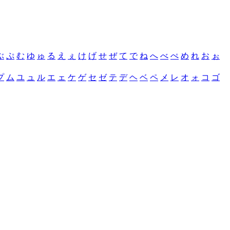
ぶ
ぷ
む
ゆ
ゅ
る
え
ぇ
け
げ
せ
ぜ
て
で
ね
へ
べ
ぺ
め
れ
お
ぉ
プ
ム
ユ
ュ
ル
エ
ェ
ケ
ゲ
セ
ゼ
テ
デ
ヘ
ベ
ペ
メ
レ
オ
ォ
コ
ゴ