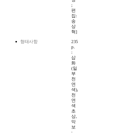
;
편
집:
송
상
혁]
형태사항
235
p.
:
삽
화
(일
부
천
연
색),
천
연
색
초
상,
악
보
;