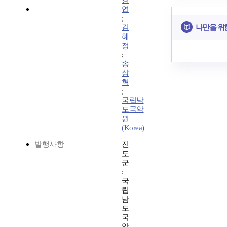
경
엽
;
나만을 위
김
혜
정
;
송
상
혁
;
국립남
도국악
원
(Korea)
발행사항
진
도
군
:
국
립
남
도
국
악