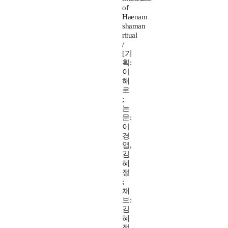
of
Haenam
shaman
ritual
/
[기
획:
이
해
로
;
논
문:
이
경
엽,
김
혜
정
;
채
보:
김
혜
정