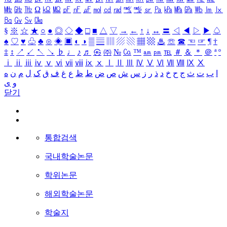
㎒
㎓
㎔
Ω
㏀
㏁
㎊
㎋
㎌
㏖
㏅
㎭
㎮
㎯
㏛
㎩
㎪
㎫
㎬
㏝
㏐
㏓
㏃
㏉
㏜
㏆
§
※
☆
★
○
●
◎
◇
◆
□
■
△
▽
→
←
↑
↓
↔
〓
◁
◀
▷
▶
♤
♠
♡
♥
♧
♣
⊙
◈
▣
◐
◑
▒
▤
▥
▨
▧
▦
▩
♨
☏
☎
☜
☞
¶
†
‡
↕
↗
↙
↖
↘
♭
♩
♪
♬
㉿
㈜
№
㏇
™
㏂
㏘
℡
＃
＆
＊
＠
ª
º
ⅰ
ⅱ
ⅲ
ⅳ
ⅴ
ⅵ
ⅶ
ⅷ
ⅸ
ⅹ
Ⅰ
Ⅱ
Ⅲ
Ⅳ
Ⅴ
Ⅵ
Ⅶ
Ⅷ
Ⅸ
Ⅹ
ا
ب
ت
ث
ج
ح
خ
د
ذ
ر
ز
س
ش
ص
ض
ط
ظ
ع
غ
ف
ق
ک
ل
م
ن
ه
و
ی
닫기
통합검색
국내학술논문
학위논문
해외학술논문
학술지