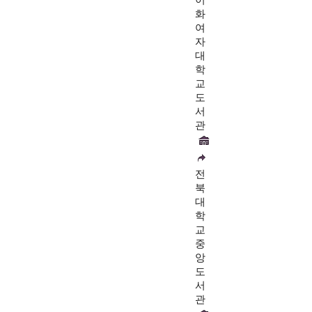
화
여
자
대
학
교
도
서
관
전
북
대
학
교
중
앙
도
서
관