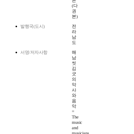
본
(다
권
본)
발행국(도시)
전
라
남
도
서명/저자사항
해
남
씻
김
굿
의
악
사
와
음
악
=
The
music
and
musicians