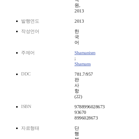
원,
2013
발행연도
2013
작성언어
한
국
어
주제어
Shamanism
;
Shamans
DDC
781.7/957
판
사
항
(22)
ISBN
9788996028673
93670
8996028673
자료형태
단
행