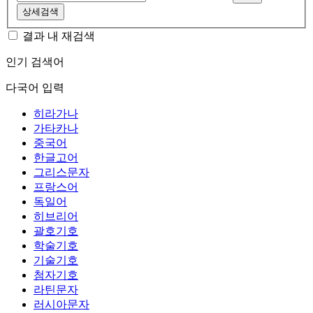
상세검색
결과 내 재검색
인기 검색어
다국어 입력
히라가나
가타카나
중국어
한글고어
그리스문자
프랑스어
독일어
히브리어
괄호기호
학술기호
기술기호
첨자기호
라틴문자
러시아문자