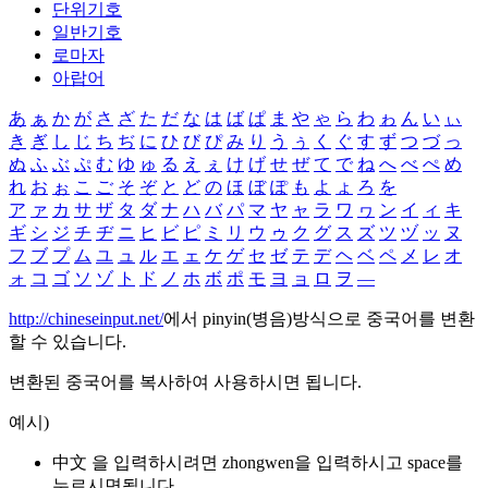
단위기호
일반기호
로마자
아랍어
あ
ぁ
か
が
さ
ざ
た
だ
な
は
ば
ぱ
ま
や
ゃ
ら
わ
ゎ
ん
い
ぃ
き
ぎ
し
じ
ち
ぢ
に
ひ
び
ぴ
み
り
う
ぅ
く
ぐ
す
ず
つ
づ
っ
ぬ
ふ
ぶ
ぷ
む
ゆ
ゅ
る
え
ぇ
け
げ
せ
ぜ
て
で
ね
へ
べ
ぺ
め
れ
お
ぉ
こ
ご
そ
ぞ
と
ど
の
ほ
ぼ
ぽ
も
よ
ょ
ろ
を
ア
ァ
カ
サ
ザ
タ
ダ
ナ
ハ
バ
パ
マ
ヤ
ャ
ラ
ワ
ヮ
ン
イ
ィ
キ
ギ
シ
ジ
チ
ヂ
ニ
ヒ
ビ
ピ
ミ
リ
ウ
ゥ
ク
グ
ス
ズ
ツ
ヅ
ッ
ヌ
フ
ブ
プ
ム
ユ
ュ
ル
エ
ェ
ケ
ゲ
セ
ゼ
テ
デ
ヘ
ベ
ペ
メ
レ
オ
ォ
コ
ゴ
ソ
ゾ
ト
ド
ノ
ホ
ボ
ポ
モ
ヨ
ョ
ロ
ヲ
―
http://chineseinput.net/
에서 pinyin(병음)방식으로 중국어를 변환
할 수 있습니다.
변환된 중국어를 복사하여 사용하시면 됩니다.
예시)
中文 을 입력하시려면
zhongwen
을 입력하시고 space를
누르시면됩니다.