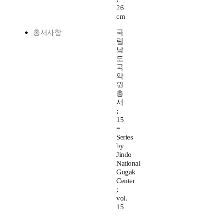
26
cm
총서사항
국
립
남
도
국
악
원
총
서
;
15
=
Series
by
Jindo
National
Gugak
Center
;
vol.
15