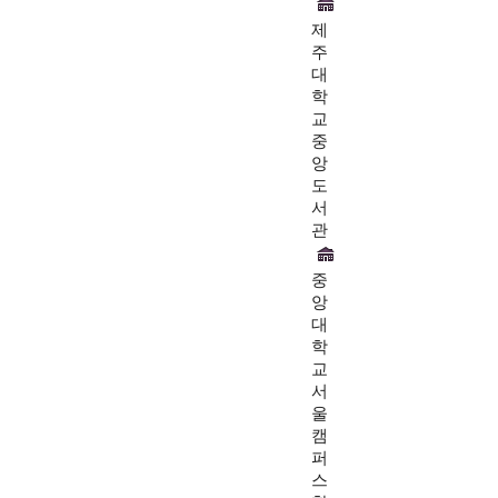
제
주
대
학
교
중
앙
도
서
관
중
앙
대
학
교
서
울
캠
퍼
스