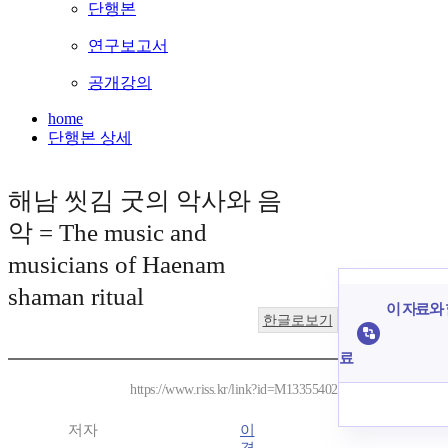
단행본
연구보고서
공개강의
home
단행본 상세
해남 씻김 굿의 악사와 음
악 = The music and
musicians of Haenam
shaman ritual
이 자료와 
한글로보기
료
https://www.riss.kr/link?id=M13355402
저자
이