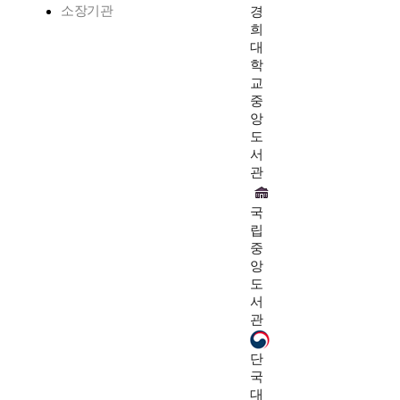
소장기관
경
희
대
학
교
중
앙
도
서
관
국
립
중
앙
도
서
관
단
국
대