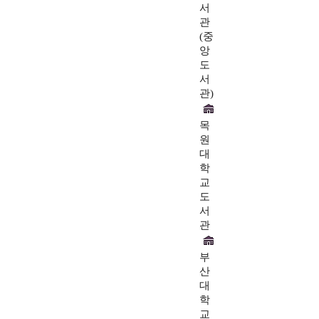
서
관
(중
앙
도
서
관)
목
원
대
학
교
도
서
관
부
산
대
학
교