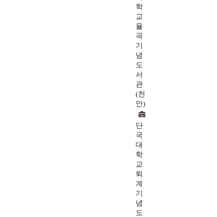
학
교
율
곡
기
념
도
서
관
(천
안)
단
국
대
학
교
퇴
계
기
념
도