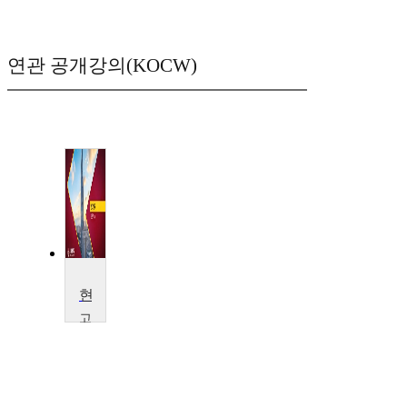
연관 공개강의(KOCW)
현대한국
고
려
대
학
교
김