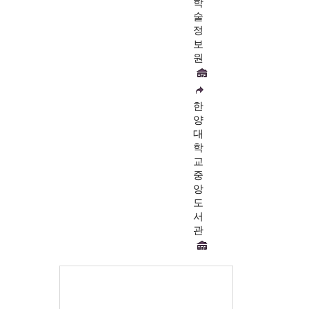
학
술
정
보
원
한
양
대
학
교
중
앙
도
서
관