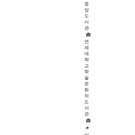
중
앙
도
서
관
연
세
대
학
교
학
술
문
화
처
도
서
관
이