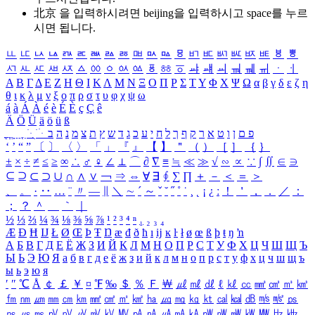
北京 을 입력하시려면
beijing
을 입력하시고 space를 누르
시면 됩니다.
ㅥ
ㅦ
ㅧ
ㅨ
ㅩ
ㅪ
ㅫ
ㅬ
ㅭ
ㅮ
ㅯ
ㅰ
ㅱ
ㅲ
ㅳ
ㅴ
ㅵ
ㅶ
ㅷ
ㅸ
ㅹ
ㅺ
ㅻ
ㅼ
ㅽ
ㅾ
ㅿ
ㆀ
ㆁ
ㆂ
ㆃ
ㆄ
ㆅ
ㆆ
ㆇ
ㆈ
ㆉ
ㆊ
ㆋ
ㆌ
ㆍ
ㆎ
Α
Β
Γ
Δ
Ε
Ζ
Η
Θ
Ι
Κ
Λ
Μ
Ν
Ξ
Ο
Π
Ρ
Σ
Τ
Υ
Φ
Χ
Ψ
Ω
α
β
γ
δ
ε
ζ
η
θ
ι
κ
λ
μ
ν
ξ
ο
π
ρ
σ
τ
υ
φ
χ
ψ
ω
á
à
Á
À
é
è
É
È
ç
Ç
ê
Ä
Ö
Ü
ä
ö
ü
ß
ְ
ֳ
ֲ
ֱ
ָ
ַ
ֵ
ֶ
ִ
ֹ
ּ
ֻ
ׂ
ׁ
ּ
ב
ה
נ
מ
צ
ת
ץ
ש
ד
ג
כ
ע
י
ח
ל
ך
ף
ק
ר
א
ט
ו
ן
ם
פ
‘
’
“
”
〔
〕
〈
〉
「
」
『
』
【
】
＂
（
）
［
］
｛
｝
±
×
÷
≠
≤
≥
∞
∴
♂
♀
∠
⊥
⌒
∂
∇
≡
≒
≪
≫
√
∽
∝
∵
∫
∬
∈
∋
⊆
⊇
⊂
⊃
∪
∩
∧
∨
￢
⇒
⇔
∀
∃
∮
∑
∏
＋
－
＜
＝
＞
、
。
·
‥
…
¨
〃
―
∥
＼
∼
´
～
ˇ
˘
˝
˚
˙
¸
˛
¡
¿
ː
！
＇
，
．
／
：
；
？
＾
＿
｀
｜
½
⅓
⅔
¼
¾
⅛
⅜
⅝
⅞
¹
²
³
⁴
ⁿ
₁
₂
₃
₄
Æ
Ð
Ħ
Ĳ
Ł
Ø
Œ
Þ
Ŧ
Ŋ
æ
đ
ð
ħ
ı
ĳ
ĸ
ŀ
ł
ø
œ
ß
þ
ŧ
ŋ
ŉ
А
Б
В
Г
Д
Е
Ё
Ж
З
И
Й
К
Л
М
Н
О
П
Р
С
Т
У
Ф
Х
Ц
Ч
Ш
Щ
Ъ
Ы
Ь
Э
Ю
Я
а
б
в
г
д
е
ё
ж
з
и
й
к
л
м
н
о
п
р
с
т
у
ф
х
ц
ч
ш
щ
ъ
ы
ь
э
ю
я
′
″
℃
Å
￠
￡
￥
¤
℉
‰
＄
％
Ｆ
￦
㎕
㎖
㎗
ℓ
㎘
㏄
㎣
㎤
㎥
㎦
㎙
㎚
㎛
㎜
㎝
㎞
㎟
㎠
㎡
㎢
㏊
㎍
㎎
㎏
㏏
㎈
㎉
㏈
㎧
㎨
㎰
㎱
㎲
㎳
㎴
㎵
㎶
㎷
㎸
㎹
㎀
㎁
㎂
㎃
㎄
㎺
㎻
㎽
㎾
㎿
㎐
㎑