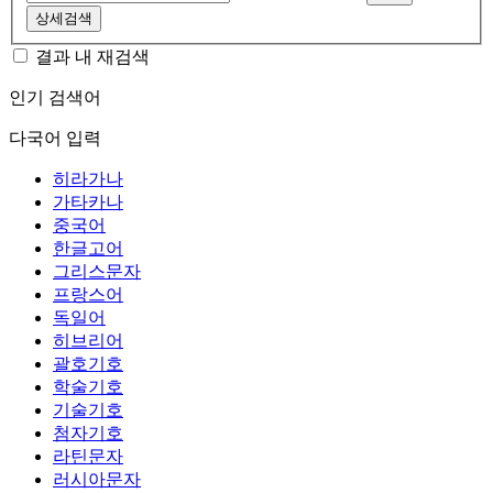
상세검색
결과 내 재검색
인기 검색어
다국어 입력
히라가나
가타카나
중국어
한글고어
그리스문자
프랑스어
독일어
히브리어
괄호기호
학술기호
기술기호
첨자기호
라틴문자
러시아문자