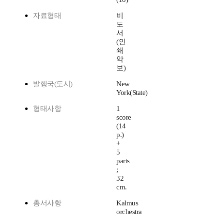
자료형태
비
도
서
(인
쇄
악
보)
발행국(도시)
New
York(State)
형태사항
1
score
(14
p.)
+
5
parts
;
32
cm.
총서사항
Kalmus
orchestra