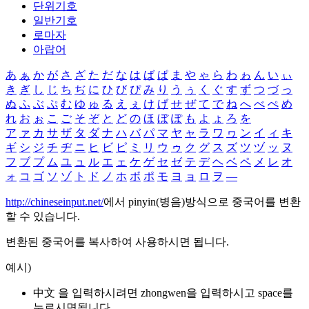
단위기호
일반기호
로마자
아랍어
あ
ぁ
か
が
さ
ざ
た
だ
な
は
ば
ぱ
ま
や
ゃ
ら
わ
ゎ
ん
い
ぃ
き
ぎ
し
じ
ち
ぢ
に
ひ
び
ぴ
み
り
う
ぅ
く
ぐ
す
ず
つ
づ
っ
ぬ
ふ
ぶ
ぷ
む
ゆ
ゅ
る
え
ぇ
け
げ
せ
ぜ
て
で
ね
へ
べ
ぺ
め
れ
お
ぉ
こ
ご
そ
ぞ
と
ど
の
ほ
ぼ
ぽ
も
よ
ょ
ろ
を
ア
ァ
カ
サ
ザ
タ
ダ
ナ
ハ
バ
パ
マ
ヤ
ャ
ラ
ワ
ヮ
ン
イ
ィ
キ
ギ
シ
ジ
チ
ヂ
ニ
ヒ
ビ
ピ
ミ
リ
ウ
ゥ
ク
グ
ス
ズ
ツ
ヅ
ッ
ヌ
フ
ブ
プ
ム
ユ
ュ
ル
エ
ェ
ケ
ゲ
セ
ゼ
テ
デ
ヘ
ベ
ペ
メ
レ
オ
ォ
コ
ゴ
ソ
ゾ
ト
ド
ノ
ホ
ボ
ポ
モ
ヨ
ョ
ロ
ヲ
―
http://chineseinput.net/
에서 pinyin(병음)방식으로 중국어를 변환
할 수 있습니다.
변환된 중국어를 복사하여 사용하시면 됩니다.
예시)
中文 을 입력하시려면
zhongwen
을 입력하시고 space를
누르시면됩니다.