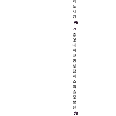
처
도
서
관
중
앙
대
학
교
안
성
캠
퍼
스
학
술
정
보
원