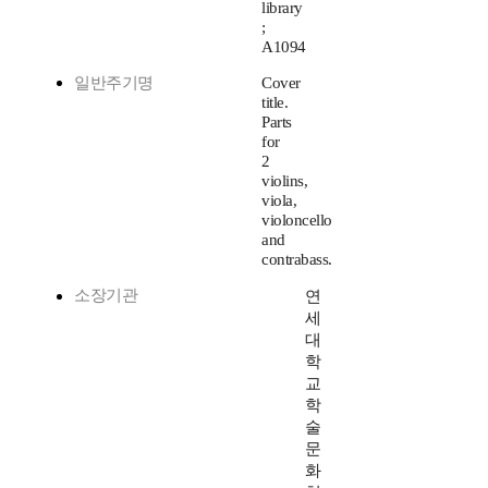
library
;
A1094
일반주기명
Cover
title.
Parts
for
2
violins,
viola,
violoncello
and
contrabass.
소장기관
연
세
대
학
교
학
술
문
화