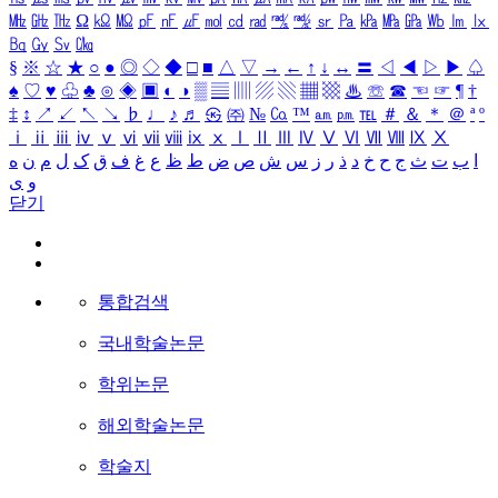
㎒
㎓
㎔
Ω
㏀
㏁
㎊
㎋
㎌
㏖
㏅
㎭
㎮
㎯
㏛
㎩
㎪
㎫
㎬
㏝
㏐
㏓
㏃
㏉
㏜
㏆
§
※
☆
★
○
●
◎
◇
◆
□
■
△
▽
→
←
↑
↓
↔
〓
◁
◀
▷
▶
♤
♠
♡
♥
♧
♣
⊙
◈
▣
◐
◑
▒
▤
▥
▨
▧
▦
▩
♨
☏
☎
☜
☞
¶
†
‡
↕
↗
↙
↖
↘
♭
♩
♪
♬
㉿
㈜
№
㏇
™
㏂
㏘
℡
＃
＆
＊
＠
ª
º
ⅰ
ⅱ
ⅲ
ⅳ
ⅴ
ⅵ
ⅶ
ⅷ
ⅸ
ⅹ
Ⅰ
Ⅱ
Ⅲ
Ⅳ
Ⅴ
Ⅵ
Ⅶ
Ⅷ
Ⅸ
Ⅹ
ا
ب
ت
ث
ج
ح
خ
د
ذ
ر
ز
س
ش
ص
ض
ط
ظ
ع
غ
ف
ق
ک
ل
م
ن
ه
و
ی
닫기
통합검색
국내학술논문
학위논문
해외학술논문
학술지