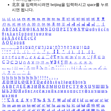
北京 을 입력하시려면
beijing
을 입력하시고 space를 누르
시면 됩니다.
ㅥ
ㅦ
ㅧ
ㅨ
ㅩ
ㅪ
ㅫ
ㅬ
ㅭ
ㅮ
ㅯ
ㅰ
ㅱ
ㅲ
ㅳ
ㅴ
ㅵ
ㅶ
ㅷ
ㅸ
ㅹ
ㅺ
ㅻ
ㅼ
ㅽ
ㅾ
ㅿ
ㆀ
ㆁ
ㆂ
ㆃ
ㆄ
ㆅ
ㆆ
ㆇ
ㆈ
ㆉ
ㆊ
ㆋ
ㆌ
ㆍ
ㆎ
Α
Β
Γ
Δ
Ε
Ζ
Η
Θ
Ι
Κ
Λ
Μ
Ν
Ξ
Ο
Π
Ρ
Σ
Τ
Υ
Φ
Χ
Ψ
Ω
α
β
γ
δ
ε
ζ
η
θ
ι
κ
λ
μ
ν
ξ
ο
π
ρ
σ
τ
υ
φ
χ
ψ
ω
á
à
Á
À
é
è
É
È
ç
Ç
ê
Ä
Ö
Ü
ä
ö
ü
ß
ְ
ֳ
ֲ
ֱ
ָ
ַ
ֵ
ֶ
ִ
ֹ
ּ
ֻ
ׂ
ׁ
ּ
ב
ה
נ
מ
צ
ת
ץ
ש
ד
ג
כ
ע
י
ח
ל
ך
ף
ק
ר
א
ט
ו
ן
ם
פ
‘
’
“
”
〔
〕
〈
〉
「
」
『
』
【
】
＂
（
）
［
］
｛
｝
±
×
÷
≠
≤
≥
∞
∴
♂
♀
∠
⊥
⌒
∂
∇
≡
≒
≪
≫
√
∽
∝
∵
∫
∬
∈
∋
⊆
⊇
⊂
⊃
∪
∩
∧
∨
￢
⇒
⇔
∀
∃
∮
∑
∏
＋
－
＜
＝
＞
、
。
·
‥
…
¨
〃
―
∥
＼
∼
´
～
ˇ
˘
˝
˚
˙
¸
˛
¡
¿
ː
！
＇
，
．
／
：
；
？
＾
＿
｀
｜
½
⅓
⅔
¼
¾
⅛
⅜
⅝
⅞
¹
²
³
⁴
ⁿ
₁
₂
₃
₄
Æ
Ð
Ħ
Ĳ
Ł
Ø
Œ
Þ
Ŧ
Ŋ
æ
đ
ð
ħ
ı
ĳ
ĸ
ŀ
ł
ø
œ
ß
þ
ŧ
ŋ
ŉ
А
Б
В
Г
Д
Е
Ё
Ж
З
И
Й
К
Л
М
Н
О
П
Р
С
Т
У
Ф
Х
Ц
Ч
Ш
Щ
Ъ
Ы
Ь
Э
Ю
Я
а
б
в
г
д
е
ё
ж
з
и
й
к
л
м
н
о
п
р
с
т
у
ф
х
ц
ч
ш
щ
ъ
ы
ь
э
ю
я
′
″
℃
Å
￠
￡
￥
¤
℉
‰
＄
％
Ｆ
￦
㎕
㎖
㎗
ℓ
㎘
㏄
㎣
㎤
㎥
㎦
㎙
㎚
㎛
㎜
㎝
㎞
㎟
㎠
㎡
㎢
㏊
㎍
㎎
㎏
㏏
㎈
㎉
㏈
㎧
㎨
㎰
㎱
㎲
㎳
㎴
㎵
㎶
㎷
㎸
㎹
㎀
㎁
㎂
㎃
㎄
㎺
㎻
㎽
㎾
㎿
㎐
㎑