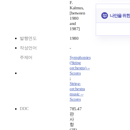
F.
Kalmus,
[between
나만을 위한
1980
and
1987]
발행연도
1980
작성언어
-
주제어
Symphonies
(String
orchestra) --
Scores
;
String-
orchestra
music --
Scores
DDC
785.47
판
사
항
(18)