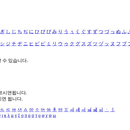
ぎ
し
じ
ち
ぢ
に
ひ
び
ぴ
み
り
う
ぅ
く
ぐ
す
ず
つ
づ
っ
ぬ
ふ
シ
ジ
チ
ヂ
ニ
ヒ
ビ
ピ
ミ
リ
ウ
ゥ
ク
グ
ス
ズ
ツ
ヅ
ッ
ヌ
フ
ブ
할 수 있습니다.
누르시면됩니다.
시면 됩니다.
ㅻ
ㅼ
ㅽ
ㅾ
ㅿ
ㆀ
ㆁ
ㆂ
ㆃ
ㆄ
ㆅ
ㆆ
ㆇ
ㆈ
ㆉ
ㆊ
ㆋ
ㆌ
ㆍ
ㆎ
θ
ι
κ
λ
μ
ν
ξ
ο
π
ρ
σ
τ
υ
φ
χ
ψ
ω