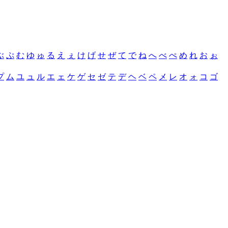
ぶ
ぷ
む
ゆ
ゅ
る
え
ぇ
け
げ
せ
ぜ
て
で
ね
へ
べ
ぺ
め
れ
お
ぉ
プ
ム
ユ
ュ
ル
エ
ェ
ケ
ゲ
セ
ゼ
テ
デ
ヘ
ベ
ペ
メ
レ
オ
ォ
コ
ゴ