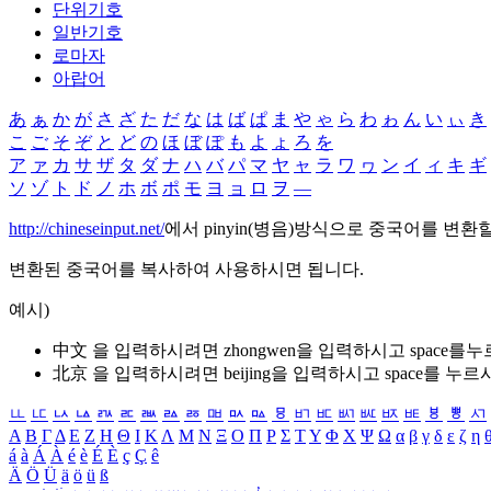
단위기호
일반기호
로마자
아랍어
あ
ぁ
か
が
さ
ざ
た
だ
な
は
ば
ぱ
ま
や
ゃ
ら
わ
ゎ
ん
い
ぃ
き
こ
ご
そ
ぞ
と
ど
の
ほ
ぼ
ぽ
も
よ
ょ
ろ
を
ア
ァ
カ
サ
ザ
タ
ダ
ナ
ハ
バ
パ
マ
ヤ
ャ
ラ
ワ
ヮ
ン
イ
ィ
キ
ギ
ソ
ゾ
ト
ド
ノ
ホ
ボ
ポ
モ
ヨ
ョ
ロ
ヲ
―
http://chineseinput.net/
에서 pinyin(병음)방식으로 중국어를 변환
변환된 중국어를 복사하여 사용하시면 됩니다.
예시)
中文 을 입력하시려면
zhongwen
을 입력하시고 space를
北京 을 입력하시려면
beijing
을 입력하시고 space를 누르
ㅥ
ㅦ
ㅧ
ㅨ
ㅩ
ㅪ
ㅫ
ㅬ
ㅭ
ㅮ
ㅯ
ㅰ
ㅱ
ㅲ
ㅳ
ㅴ
ㅵ
ㅶ
ㅷ
ㅸ
ㅹ
ㅺ
Α
Β
Γ
Δ
Ε
Ζ
Η
Θ
Ι
Κ
Λ
Μ
Ν
Ξ
Ο
Π
Ρ
Σ
Τ
Υ
Φ
Χ
Ψ
Ω
α
β
γ
δ
ε
ζ
η
á
à
Á
À
é
è
É
È
ç
Ç
ê
Ä
Ö
Ü
ä
ö
ü
ß