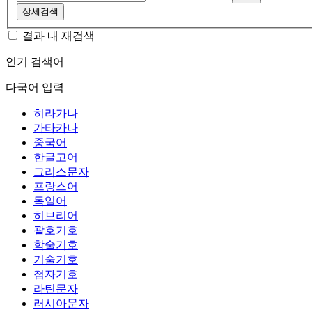
상세검색
결과 내 재검색
인기 검색어
다국어 입력
히라가나
가타카나
중국어
한글고어
그리스문자
프랑스어
독일어
히브리어
괄호기호
학술기호
기술기호
첨자기호
라틴문자
러시아문자