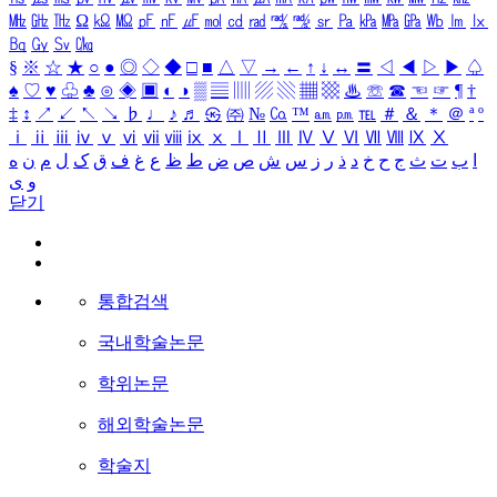
㎒
㎓
㎔
Ω
㏀
㏁
㎊
㎋
㎌
㏖
㏅
㎭
㎮
㎯
㏛
㎩
㎪
㎫
㎬
㏝
㏐
㏓
㏃
㏉
㏜
㏆
§
※
☆
★
○
●
◎
◇
◆
□
■
△
▽
→
←
↑
↓
↔
〓
◁
◀
▷
▶
♤
♠
♡
♥
♧
♣
⊙
◈
▣
◐
◑
▒
▤
▥
▨
▧
▦
▩
♨
☏
☎
☜
☞
¶
†
‡
↕
↗
↙
↖
↘
♭
♩
♪
♬
㉿
㈜
№
㏇
™
㏂
㏘
℡
＃
＆
＊
＠
ª
º
ⅰ
ⅱ
ⅲ
ⅳ
ⅴ
ⅵ
ⅶ
ⅷ
ⅸ
ⅹ
Ⅰ
Ⅱ
Ⅲ
Ⅳ
Ⅴ
Ⅵ
Ⅶ
Ⅷ
Ⅸ
Ⅹ
ا
ب
ت
ث
ج
ح
خ
د
ذ
ر
ز
س
ش
ص
ض
ط
ظ
ع
غ
ف
ق
ک
ل
م
ن
ه
و
ی
닫기
통합검색
국내학술논문
학위논문
해외학술논문
학술지