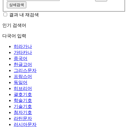
상세검색
결과 내 재검색
인기 검색어
다국어 입력
히라가나
가타카나
중국어
한글고어
그리스문자
프랑스어
독일어
히브리어
괄호기호
학술기호
기술기호
첨자기호
라틴문자
러시아문자