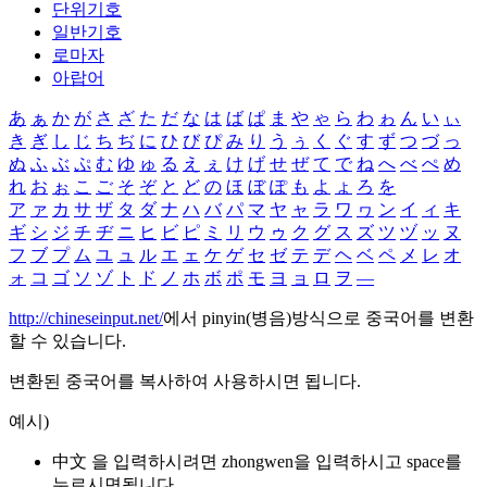
단위기호
일반기호
로마자
아랍어
あ
ぁ
か
が
さ
ざ
た
だ
な
は
ば
ぱ
ま
や
ゃ
ら
わ
ゎ
ん
い
ぃ
き
ぎ
し
じ
ち
ぢ
に
ひ
び
ぴ
み
り
う
ぅ
く
ぐ
す
ず
つ
づ
っ
ぬ
ふ
ぶ
ぷ
む
ゆ
ゅ
る
え
ぇ
け
げ
せ
ぜ
て
で
ね
へ
べ
ぺ
め
れ
お
ぉ
こ
ご
そ
ぞ
と
ど
の
ほ
ぼ
ぽ
も
よ
ょ
ろ
を
ア
ァ
カ
サ
ザ
タ
ダ
ナ
ハ
バ
パ
マ
ヤ
ャ
ラ
ワ
ヮ
ン
イ
ィ
キ
ギ
シ
ジ
チ
ヂ
ニ
ヒ
ビ
ピ
ミ
リ
ウ
ゥ
ク
グ
ス
ズ
ツ
ヅ
ッ
ヌ
フ
ブ
プ
ム
ユ
ュ
ル
エ
ェ
ケ
ゲ
セ
ゼ
テ
デ
ヘ
ベ
ペ
メ
レ
オ
ォ
コ
ゴ
ソ
ゾ
ト
ド
ノ
ホ
ボ
ポ
モ
ヨ
ョ
ロ
ヲ
―
http://chineseinput.net/
에서 pinyin(병음)방식으로 중국어를 변환
할 수 있습니다.
변환된 중국어를 복사하여 사용하시면 됩니다.
예시)
中文 을 입력하시려면
zhongwen
을 입력하시고 space를
누르시면됩니다.