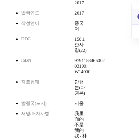
2017
발행연도
2017
작성언어
중국
어
DDC
158.1
판사
항(22)
ISBN
9791188465002
03190:
₩14000
자료형태
단행
본(다
권본)
발행국(도시)
서울
서명/저자사항
我里
面的
不是
我的
我 / 朴