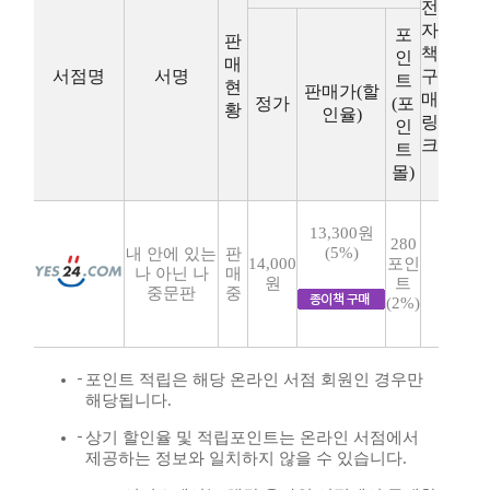
전
자
포
판
책
인
매
서점명
서명
구
트
현
판매가(할
매
정가
(포
황
인율)
링
인
크
트
몰)
13,300원
280
(5%)
내 안에 있는
판
14,000
포인
나 아닌 나
매
원
트
중문판
중
(2%)
포인트 적립은 해당 온라인 서점 회원인 경우만
해당됩니다.
상기 할인율 및 적립포인트는 온라인 서점에서
제공하는 정보와 일치하지 않을 수 있습니다.