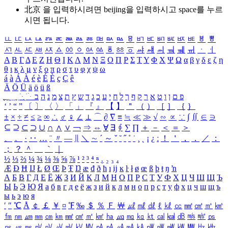
北京 을 입력하시려면
beijing
을 입력하시고 space를 누르
시면 됩니다.
ㅥ
ㅦ
ㅧ
ㅨ
ㅩ
ㅪ
ㅫ
ㅬ
ㅭ
ㅮ
ㅯ
ㅰ
ㅱ
ㅲ
ㅳ
ㅴ
ㅵ
ㅶ
ㅷ
ㅸ
ㅹ
ㅺ
ㅻ
ㅼ
ㅽ
ㅾ
ㅿ
ㆀ
ㆁ
ㆂ
ㆃ
ㆄ
ㆅ
ㆆ
ㆇ
ㆈ
ㆉ
ㆊ
ㆋ
ㆌ
ㆍ
ㆎ
Α
Β
Γ
Δ
Ε
Ζ
Η
Θ
Ι
Κ
Λ
Μ
Ν
Ξ
Ο
Π
Ρ
Σ
Τ
Υ
Φ
Χ
Ψ
Ω
α
β
γ
δ
ε
ζ
η
θ
ι
κ
λ
μ
ν
ξ
ο
π
ρ
σ
τ
υ
φ
χ
ψ
ω
á
à
Á
À
é
è
É
È
ç
Ç
ê
Ä
Ö
Ü
ä
ö
ü
ß
ְ
ֳ
ֲ
ֱ
ָ
ַ
ֵ
ֶ
ִ
ֹ
ּ
ֻ
ׂ
ׁ
ּ
ב
ה
נ
מ
צ
ת
ץ
ש
ד
ג
כ
ע
י
ח
ל
ך
ף
ק
ר
א
ט
ו
ן
ם
פ
‘
’
“
”
〔
〕
〈
〉
「
」
『
』
【
】
＂
（
）
［
］
｛
｝
±
×
÷
≠
≤
≥
∞
∴
♂
♀
∠
⊥
⌒
∂
∇
≡
≒
≪
≫
√
∽
∝
∵
∫
∬
∈
∋
⊆
⊇
⊂
⊃
∪
∩
∧
∨
￢
⇒
⇔
∀
∃
∮
∑
∏
＋
－
＜
＝
＞
、
。
·
‥
…
¨
〃
―
∥
＼
∼
´
～
ˇ
˘
˝
˚
˙
¸
˛
¡
¿
ː
！
＇
，
．
／
：
；
？
＾
＿
｀
｜
½
⅓
⅔
¼
¾
⅛
⅜
⅝
⅞
¹
²
³
⁴
ⁿ
₁
₂
₃
₄
Æ
Ð
Ħ
Ĳ
Ł
Ø
Œ
Þ
Ŧ
Ŋ
æ
đ
ð
ħ
ı
ĳ
ĸ
ŀ
ł
ø
œ
ß
þ
ŧ
ŋ
ŉ
А
Б
В
Г
Д
Е
Ё
Ж
З
И
Й
К
Л
М
Н
О
П
Р
С
Т
У
Ф
Х
Ц
Ч
Ш
Щ
Ъ
Ы
Ь
Э
Ю
Я
а
б
в
г
д
е
ё
ж
з
и
й
к
л
м
н
о
п
р
с
т
у
ф
х
ц
ч
ш
щ
ъ
ы
ь
э
ю
я
′
″
℃
Å
￠
￡
￥
¤
℉
‰
＄
％
Ｆ
￦
㎕
㎖
㎗
ℓ
㎘
㏄
㎣
㎤
㎥
㎦
㎙
㎚
㎛
㎜
㎝
㎞
㎟
㎠
㎡
㎢
㏊
㎍
㎎
㎏
㏏
㎈
㎉
㏈
㎧
㎨
㎰
㎱
㎲
㎳
㎴
㎵
㎶
㎷
㎸
㎹
㎀
㎁
㎂
㎃
㎄
㎺
㎻
㎽
㎾
㎿
㎐
㎑