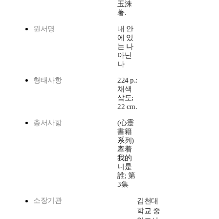
玉洙
著.
원서명
내 안
에 있
는 나
아닌
나
형태사항
224 p.:
채색
삽도;
22 cm.
총서사항
(心靈
書籍
系列)
牽着
我的
니是
誰; 第
3集
소장기관
김천대
학교 중