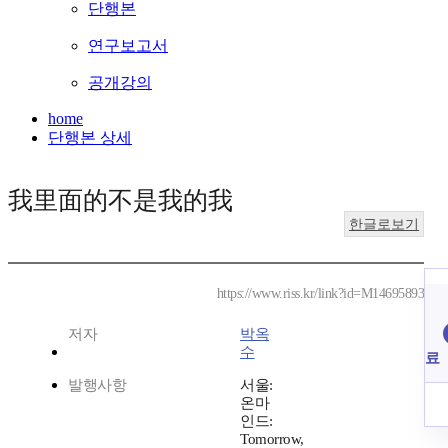
단행본
연구보고서
공개강의
home
단행본 상세
我里面的不是我的我
한글로보기
https://www.riss.kr/link?id=M14695893
저자
박옥
수
료
발행사항
서울:
온마
인드:
Tomorrow,