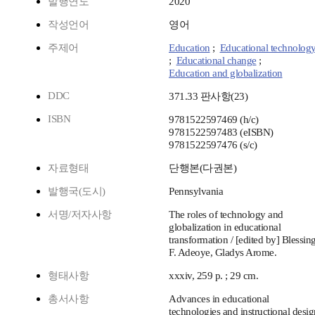
발행연도
2020
작성언어
영어
주제어
Education
;
Educational technolog
;
Educational change
;
Education and globalization
DDC
371.33 판사항(23)
ISBN
9781522597469 (h/c)
9781522597483 (eISBN)
9781522597476 (s/c)
자료형태
단행본(다권본)
발행국(도시)
Pennsylvania
서명/저자사항
The roles of technology and
globalization in educational
transformation / [edited by] Blessin
F. Adeoye, Gladys Arome.
형태사항
xxxiv, 259 p. ; 29 cm.
총서사항
Advances in educational
technologies and instructional desig