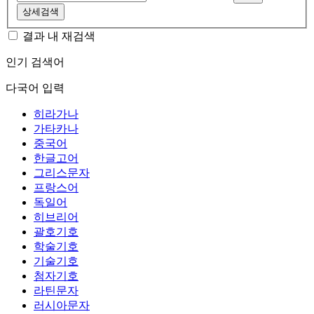
상세검색
결과 내 재검색
인기 검색어
다국어 입력
히라가나
가타카나
중국어
한글고어
그리스문자
프랑스어
독일어
히브리어
괄호기호
학술기호
기술기호
첨자기호
라틴문자
러시아문자