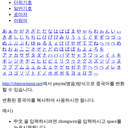
단위기호
일반기호
로마자
아랍어
あ
ぁ
か
が
さ
ざ
た
だ
な
は
ば
ぱ
ま
や
ゃ
ら
わ
ゎ
ん
い
ぃ
き
ぎ
し
じ
ち
ぢ
に
ひ
び
ぴ
み
り
う
ぅ
く
ぐ
す
ず
つ
づ
っ
ぬ
ふ
ぶ
ぷ
む
ゆ
ゅ
る
え
ぇ
け
げ
せ
ぜ
て
で
ね
へ
べ
ぺ
め
れ
お
ぉ
こ
ご
そ
ぞ
と
ど
の
ほ
ぼ
ぽ
も
よ
ょ
ろ
を
ア
ァ
カ
サ
ザ
タ
ダ
ナ
ハ
バ
パ
マ
ヤ
ャ
ラ
ワ
ヮ
ン
イ
ィ
キ
ギ
シ
ジ
チ
ヂ
ニ
ヒ
ビ
ピ
ミ
リ
ウ
ゥ
ク
グ
ス
ズ
ツ
ヅ
ッ
ヌ
フ
ブ
プ
ム
ユ
ュ
ル
エ
ェ
ケ
ゲ
セ
ゼ
テ
デ
ヘ
ベ
ペ
メ
レ
オ
ォ
コ
ゴ
ソ
ゾ
ト
ド
ノ
ホ
ボ
ポ
モ
ヨ
ョ
ロ
ヲ
―
http://chineseinput.net/
에서 pinyin(병음)방식으로 중국어를 변환
할 수 있습니다.
변환된 중국어를 복사하여 사용하시면 됩니다.
예시)
中文 을 입력하시려면
zhongwen
을 입력하시고 space를
누르시면됩니다.