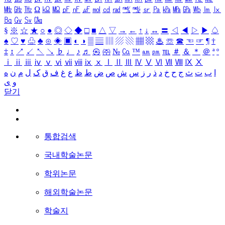
㎒
㎓
㎔
Ω
㏀
㏁
㎊
㎋
㎌
㏖
㏅
㎭
㎮
㎯
㏛
㎩
㎪
㎫
㎬
㏝
㏐
㏓
㏃
㏉
㏜
㏆
§
※
☆
★
○
●
◎
◇
◆
□
■
△
▽
→
←
↑
↓
↔
〓
◁
◀
▷
▶
♤
♠
♡
♥
♧
♣
⊙
◈
▣
◐
◑
▒
▤
▥
▨
▧
▦
▩
♨
☏
☎
☜
☞
¶
†
‡
↕
↗
↙
↖
↘
♭
♩
♪
♬
㉿
㈜
№
㏇
™
㏂
㏘
℡
＃
＆
＊
＠
ª
º
ⅰ
ⅱ
ⅲ
ⅳ
ⅴ
ⅵ
ⅶ
ⅷ
ⅸ
ⅹ
Ⅰ
Ⅱ
Ⅲ
Ⅳ
Ⅴ
Ⅵ
Ⅶ
Ⅷ
Ⅸ
Ⅹ
ا
ب
ت
ث
ج
ح
خ
د
ذ
ر
ز
س
ش
ص
ض
ط
ظ
ع
غ
ف
ق
ک
ل
م
ن
ه
و
ی
닫기
통합검색
국내학술논문
학위논문
해외학술논문
학술지