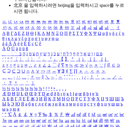
北京 을 입력하시려면
beijing
을 입력하시고 space를 누르
시면 됩니다.
ㅥ
ㅦ
ㅧ
ㅨ
ㅩ
ㅪ
ㅫ
ㅬ
ㅭ
ㅮ
ㅯ
ㅰ
ㅱ
ㅲ
ㅳ
ㅴ
ㅵ
ㅶ
ㅷ
ㅸ
ㅹ
ㅺ
ㅻ
ㅼ
ㅽ
ㅾ
ㅿ
ㆀ
ㆁ
ㆂ
ㆃ
ㆄ
ㆅ
ㆆ
ㆇ
ㆈ
ㆉ
ㆊ
ㆋ
ㆌ
ㆍ
ㆎ
Α
Β
Γ
Δ
Ε
Ζ
Η
Θ
Ι
Κ
Λ
Μ
Ν
Ξ
Ο
Π
Ρ
Σ
Τ
Υ
Φ
Χ
Ψ
Ω
α
β
γ
δ
ε
ζ
η
θ
ι
κ
λ
μ
ν
ξ
ο
π
ρ
σ
τ
υ
φ
χ
ψ
ω
á
à
Á
À
é
è
É
È
ç
Ç
ê
Ä
Ö
Ü
ä
ö
ü
ß
ְ
ֳ
ֲ
ֱ
ָ
ַ
ֵ
ֶ
ִ
ֹ
ּ
ֻ
ׂ
ׁ
ּ
ב
ה
נ
מ
צ
ת
ץ
ש
ד
ג
כ
ע
י
ח
ל
ך
ף
ק
ר
א
ט
ו
ן
ם
פ
‘
’
“
”
〔
〕
〈
〉
「
」
『
』
【
】
＂
（
）
［
］
｛
｝
±
×
÷
≠
≤
≥
∞
∴
♂
♀
∠
⊥
⌒
∂
∇
≡
≒
≪
≫
√
∽
∝
∵
∫
∬
∈
∋
⊆
⊇
⊂
⊃
∪
∩
∧
∨
￢
⇒
⇔
∀
∃
∮
∑
∏
＋
－
＜
＝
＞
、
。
·
‥
…
¨
〃
―
∥
＼
∼
´
～
ˇ
˘
˝
˚
˙
¸
˛
¡
¿
ː
！
＇
，
．
／
：
；
？
＾
＿
｀
｜
½
⅓
⅔
¼
¾
⅛
⅜
⅝
⅞
¹
²
³
⁴
ⁿ
₁
₂
₃
₄
Æ
Ð
Ħ
Ĳ
Ł
Ø
Œ
Þ
Ŧ
Ŋ
æ
đ
ð
ħ
ı
ĳ
ĸ
ŀ
ł
ø
œ
ß
þ
ŧ
ŋ
ŉ
А
Б
В
Г
Д
Е
Ё
Ж
З
И
Й
К
Л
М
Н
О
П
Р
С
Т
У
Ф
Х
Ц
Ч
Ш
Щ
Ъ
Ы
Ь
Э
Ю
Я
а
б
в
г
д
е
ё
ж
з
и
й
к
л
м
н
о
п
р
с
т
у
ф
х
ц
ч
ш
щ
ъ
ы
ь
э
ю
я
′
″
℃
Å
￠
￡
￥
¤
℉
‰
＄
％
Ｆ
￦
㎕
㎖
㎗
ℓ
㎘
㏄
㎣
㎤
㎥
㎦
㎙
㎚
㎛
㎜
㎝
㎞
㎟
㎠
㎡
㎢
㏊
㎍
㎎
㎏
㏏
㎈
㎉
㏈
㎧
㎨
㎰
㎱
㎲
㎳
㎴
㎵
㎶
㎷
㎸
㎹
㎀
㎁
㎂
㎃
㎄
㎺
㎻
㎽
㎾
㎿
㎐
㎑