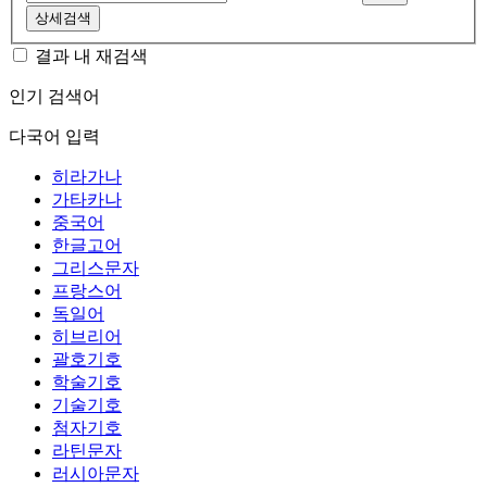
상세검색
결과 내 재검색
인기 검색어
다국어 입력
히라가나
가타카나
중국어
한글고어
그리스문자
프랑스어
독일어
히브리어
괄호기호
학술기호
기술기호
첨자기호
라틴문자
러시아문자