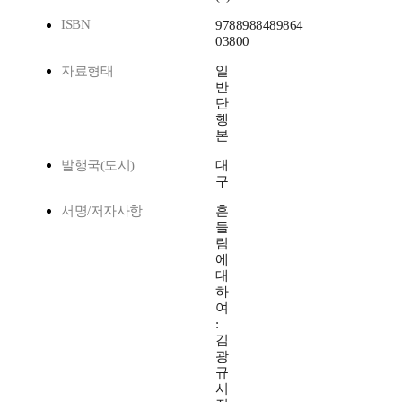
ISBN
9788988489864
03800
자료형태
일
반
단
행
본
발행국(도시)
대
구
서명/저자사항
흔
들
림
에
대
하
여
:
김
광
규
시