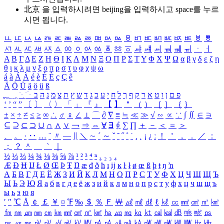
北京 을 입력하시려면
beijing
을 입력하시고 space를 누르
시면 됩니다.
ㅥ
ㅦ
ㅧ
ㅨ
ㅩ
ㅪ
ㅫ
ㅬ
ㅭ
ㅮ
ㅯ
ㅰ
ㅱ
ㅲ
ㅳ
ㅴ
ㅵ
ㅶ
ㅷ
ㅸ
ㅹ
ㅺ
ㅻ
ㅼ
ㅽ
ㅾ
ㅿ
ㆀ
ㆁ
ㆂ
ㆃ
ㆄ
ㆅ
ㆆ
ㆇ
ㆈ
ㆉ
ㆊ
ㆋ
ㆌ
ㆍ
ㆎ
Α
Β
Γ
Δ
Ε
Ζ
Η
Θ
Ι
Κ
Λ
Μ
Ν
Ξ
Ο
Π
Ρ
Σ
Τ
Υ
Φ
Χ
Ψ
Ω
α
β
γ
δ
ε
ζ
η
θ
ι
κ
λ
μ
ν
ξ
ο
π
ρ
σ
τ
υ
φ
χ
ψ
ω
á
à
Á
À
é
è
É
È
ç
Ç
ê
Ä
Ö
Ü
ä
ö
ü
ß
ְ
ֳ
ֲ
ֱ
ָ
ַ
ֵ
ֶ
ִ
ֹ
ּ
ֻ
ׂ
ׁ
ּ
ב
ה
נ
מ
צ
ת
ץ
ש
ד
ג
כ
ע
י
ח
ל
ך
ף
ק
ר
א
ט
ו
ן
ם
פ
‘
’
“
”
〔
〕
〈
〉
「
」
『
』
【
】
＂
（
）
［
］
｛
｝
±
×
÷
≠
≤
≥
∞
∴
♂
♀
∠
⊥
⌒
∂
∇
≡
≒
≪
≫
√
∽
∝
∵
∫
∬
∈
∋
⊆
⊇
⊂
⊃
∪
∩
∧
∨
￢
⇒
⇔
∀
∃
∮
∑
∏
＋
－
＜
＝
＞
、
。
·
‥
…
¨
〃
―
∥
＼
∼
´
～
ˇ
˘
˝
˚
˙
¸
˛
¡
¿
ː
！
＇
，
．
／
：
；
？
＾
＿
｀
｜
½
⅓
⅔
¼
¾
⅛
⅜
⅝
⅞
¹
²
³
⁴
ⁿ
₁
₂
₃
₄
Æ
Ð
Ħ
Ĳ
Ł
Ø
Œ
Þ
Ŧ
Ŋ
æ
đ
ð
ħ
ı
ĳ
ĸ
ŀ
ł
ø
œ
ß
þ
ŧ
ŋ
ŉ
А
Б
В
Г
Д
Е
Ё
Ж
З
И
Й
К
Л
М
Н
О
П
Р
С
Т
У
Ф
Х
Ц
Ч
Ш
Щ
Ъ
Ы
Ь
Э
Ю
Я
а
б
в
г
д
е
ё
ж
з
и
й
к
л
м
н
о
п
р
с
т
у
ф
х
ц
ч
ш
щ
ъ
ы
ь
э
ю
я
′
″
℃
Å
￠
￡
￥
¤
℉
‰
＄
％
Ｆ
￦
㎕
㎖
㎗
ℓ
㎘
㏄
㎣
㎤
㎥
㎦
㎙
㎚
㎛
㎜
㎝
㎞
㎟
㎠
㎡
㎢
㏊
㎍
㎎
㎏
㏏
㎈
㎉
㏈
㎧
㎨
㎰
㎱
㎲
㎳
㎴
㎵
㎶
㎷
㎸
㎹
㎀
㎁
㎂
㎃
㎄
㎺
㎻
㎽
㎾
㎿
㎐
㎑