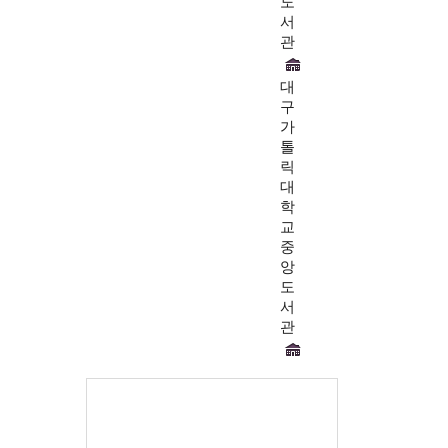
도
서
관
대
구
가
톨
릭
대
학
교
중
앙
도
서
관