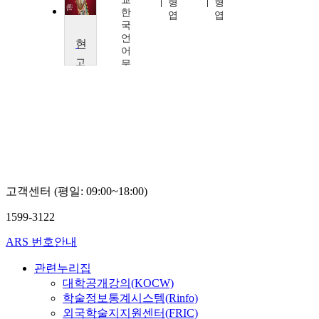
형
형
한
한
엽
엽
국
국
언
언
현대문학사
어
어
고
문
문
려
화
화
대
학
학
학
술
술
교
확
확
오
산
산
형
연
연
엽
구
구
소
소
김
김
고객센터 (평일: 09:00~18:00)
종
종
훈,
훈,
1599-3122
강
강
은
은
ARS 번호안내
진,
진,
노
노
관련누리집
춘
춘
기,
기,
대학공개강의(KOCW)
이
이
학술정보통계시스템(Rinfo)
경
경
외국학술지지원센터(FRIC)