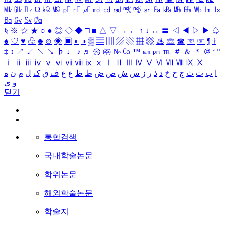
㎒
㎓
㎔
Ω
㏀
㏁
㎊
㎋
㎌
㏖
㏅
㎭
㎮
㎯
㏛
㎩
㎪
㎫
㎬
㏝
㏐
㏓
㏃
㏉
㏜
㏆
§
※
☆
★
○
●
◎
◇
◆
□
■
△
▽
→
←
↑
↓
↔
〓
◁
◀
▷
▶
♤
♠
♡
♥
♧
♣
⊙
◈
▣
◐
◑
▒
▤
▥
▨
▧
▦
▩
♨
☏
☎
☜
☞
¶
†
‡
↕
↗
↙
↖
↘
♭
♩
♪
♬
㉿
㈜
№
㏇
™
㏂
㏘
℡
＃
＆
＊
＠
ª
º
ⅰ
ⅱ
ⅲ
ⅳ
ⅴ
ⅵ
ⅶ
ⅷ
ⅸ
ⅹ
Ⅰ
Ⅱ
Ⅲ
Ⅳ
Ⅴ
Ⅵ
Ⅶ
Ⅷ
Ⅸ
Ⅹ
ا
ب
ت
ث
ج
ح
خ
د
ذ
ر
ز
س
ش
ص
ض
ط
ظ
ع
غ
ف
ق
ک
ل
م
ن
ه
و
ی
닫기
통합검색
국내학술논문
학위논문
해외학술논문
학술지