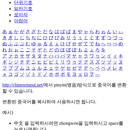
단위기호
일반기호
로마자
아랍어
あ
ぁ
か
が
さ
ざ
た
だ
な
は
ば
ぱ
ま
や
ゃ
ら
わ
ゎ
ん
い
ぃ
き
ぎ
し
じ
ち
ぢ
に
ひ
び
ぴ
み
り
う
ぅ
く
ぐ
す
ず
つ
づ
っ
ぬ
ふ
ぶ
ぷ
む
ゆ
ゅ
る
え
ぇ
け
げ
せ
ぜ
て
で
ね
へ
べ
ぺ
め
れ
お
ぉ
こ
ご
そ
ぞ
と
ど
の
ほ
ぼ
ぽ
も
よ
ょ
ろ
を
ア
ァ
カ
サ
ザ
タ
ダ
ナ
ハ
バ
パ
マ
ヤ
ャ
ラ
ワ
ヮ
ン
イ
ィ
キ
ギ
シ
ジ
チ
ヂ
ニ
ヒ
ビ
ピ
ミ
リ
ウ
ゥ
ク
グ
ス
ズ
ツ
ヅ
ッ
ヌ
フ
ブ
プ
ム
ユ
ュ
ル
エ
ェ
ケ
ゲ
セ
ゼ
テ
デ
ヘ
ベ
ペ
メ
レ
オ
ォ
コ
ゴ
ソ
ゾ
ト
ド
ノ
ホ
ボ
ポ
モ
ヨ
ョ
ロ
ヲ
―
http://chineseinput.net/
에서 pinyin(병음)방식으로 중국어를 변환
할 수 있습니다.
변환된 중국어를 복사하여 사용하시면 됩니다.
예시)
中文 을 입력하시려면
zhongwen
을 입력하시고 space를
누르시면됩니다.