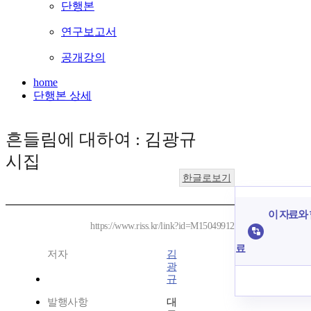
단행본
연구보고서
공개강의
home
단행본 상세
흔들림에 대하여 : 김광규
시집
한글로보기
이 자료와 
https://www.riss.kr/link?id=M15049912
료
저자
김
광
규
발행사항
대