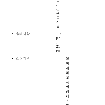
집
/
김
광
규
지
음
형태사항
113
p.:
;
21
cm
소장기관
경
희
대
학
교
국
제
캠
퍼
스