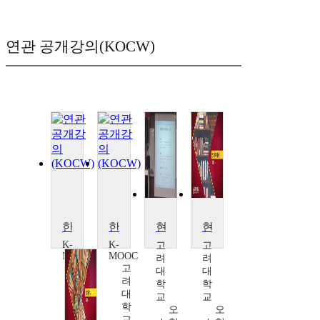
연관 공개강의(KOCW)
한국 현대사와 현대시
한국 현대사와 현대시
현대문학작품론
현대문학작품론
K-
K-
고
고
MOOC
MOOC
려
려
고
고
대
대
려
려
학
학
대
대
교
교
학
학
오
오
교
교