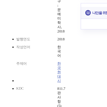
구
:
문
나만을 위
예
미
학
사,
2018
발행연도
2018
작성언어
한
국
어
주제어
한
국
현
대
시
KDC
811.7
판
사
항
(5)