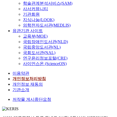
수,
수,
학술관계분석서비스(SAM)
최
최
사서커뮤니티
호
호
기관회원
빈,
빈,
하
하
지식나눔(LOOK)
재
재
의학전자도서관(MEDLIS)
연,
연,
유관기관 사이트
신
신
교육부(MOE)
철
철
국립장애인도서관(NLD)
규,
규,
국립중앙도서관(NL)
이
이
상
상
국회도서관(NAL)
숙,
숙,
연구윤리정보포털(CRE)
이
이
사이언스온 (ScienceON)
현
현
승
승
이용약관
개인정보처리방침
개인정보 재동의
기관소개
저작물 게시중단요청