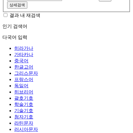
상세검색
결과 내 재검색
인기 검색어
다국어 입력
히라가나
가타카나
중국어
한글고어
그리스문자
프랑스어
독일어
히브리어
괄호기호
학술기호
기술기호
첨자기호
라틴문자
러시아문자