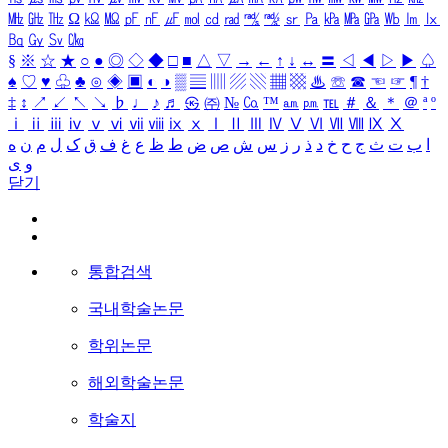
㎒
㎓
㎔
Ω
㏀
㏁
㎊
㎋
㎌
㏖
㏅
㎭
㎮
㎯
㏛
㎩
㎪
㎫
㎬
㏝
㏐
㏓
㏃
㏉
㏜
㏆
§
※
☆
★
○
●
◎
◇
◆
□
■
△
▽
→
←
↑
↓
↔
〓
◁
◀
▷
▶
♤
♠
♡
♥
♧
♣
⊙
◈
▣
◐
◑
▒
▤
▥
▨
▧
▦
▩
♨
☏
☎
☜
☞
¶
†
‡
↕
↗
↙
↖
↘
♭
♩
♪
♬
㉿
㈜
№
㏇
™
㏂
㏘
℡
＃
＆
＊
＠
ª
º
ⅰ
ⅱ
ⅲ
ⅳ
ⅴ
ⅵ
ⅶ
ⅷ
ⅸ
ⅹ
Ⅰ
Ⅱ
Ⅲ
Ⅳ
Ⅴ
Ⅵ
Ⅶ
Ⅷ
Ⅸ
Ⅹ
ا
ب
ت
ث
ج
ح
خ
د
ذ
ر
ز
س
ش
ص
ض
ط
ظ
ع
غ
ف
ق
ک
ل
م
ن
ه
و
ی
닫기
통합검색
국내학술논문
학위논문
해외학술논문
학술지