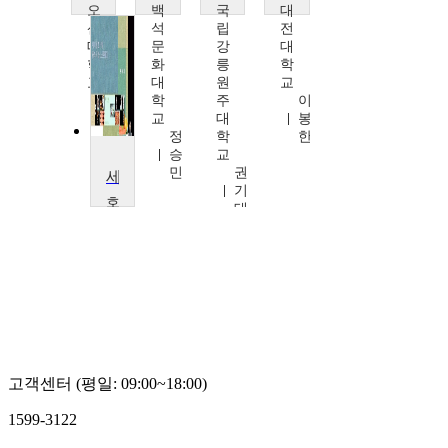
오
백
국
대
산
석
립
전
대
문
강
대
학
화
릉
학
교
대
원
교
서
학
주
이
봉
교
대
봉
성
정
학
한
승
교
민
권
세계문화기행
기
호
태
원
대
학
교
류
무
희
고객센터 (평일: 09:00~18:00)
1599-3122