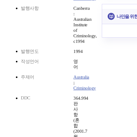
발행사항
Canberra
:
나만을 위
Australian
Institute
of
Criminology,
c1994
발행연도
1994
작성언어
영
어
주제어
Australia
;
Criminology
DDC
364.994
판
사
항
(혼
합
(2001.7
월