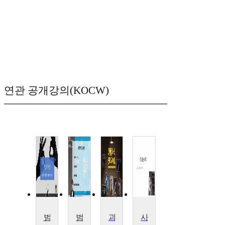
연관 공개강의(KOCW)
범죄학기초
범죄학
과학수사의 원리와 이해
사이버범죄심리학