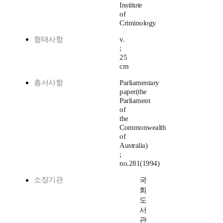
Institute
of
Criminology
형태사항
v.
;
25
cm
총서사항
Parliamentary
paper(the
Parliament
of
the
Commonwealth
of
Australia)
;
no.281(1994)
소장기관
국
회
도
서
관