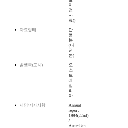
이
전
자
료))
자료형태
단
행
본
(다
권
본)
발행국(도시)
오
스
트
레
일
리
아
서명/저자사항
Annual
report,
1994(22nd)
/
Australian