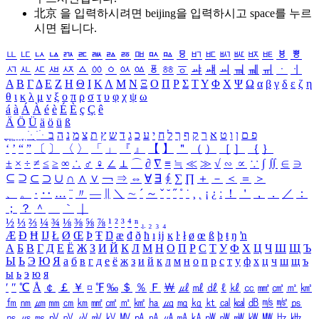
北京 을 입력하시려면
beijing
을 입력하시고 space를 누르
시면 됩니다.
ㅥ
ㅦ
ㅧ
ㅨ
ㅩ
ㅪ
ㅫ
ㅬ
ㅭ
ㅮ
ㅯ
ㅰ
ㅱ
ㅲ
ㅳ
ㅴ
ㅵ
ㅶ
ㅷ
ㅸ
ㅹ
ㅺ
ㅻ
ㅼ
ㅽ
ㅾ
ㅿ
ㆀ
ㆁ
ㆂ
ㆃ
ㆄ
ㆅ
ㆆ
ㆇ
ㆈ
ㆉ
ㆊ
ㆋ
ㆌ
ㆍ
ㆎ
Α
Β
Γ
Δ
Ε
Ζ
Η
Θ
Ι
Κ
Λ
Μ
Ν
Ξ
Ο
Π
Ρ
Σ
Τ
Υ
Φ
Χ
Ψ
Ω
α
β
γ
δ
ε
ζ
η
θ
ι
κ
λ
μ
ν
ξ
ο
π
ρ
σ
τ
υ
φ
χ
ψ
ω
á
à
Á
À
é
è
É
È
ç
Ç
ê
Ä
Ö
Ü
ä
ö
ü
ß
ְ
ֳ
ֲ
ֱ
ָ
ַ
ֵ
ֶ
ִ
ֹ
ּ
ֻ
ׂ
ׁ
ּ
ב
ה
נ
מ
צ
ת
ץ
ש
ד
ג
כ
ע
י
ח
ל
ך
ף
ק
ר
א
ט
ו
ן
ם
פ
‘
’
“
”
〔
〕
〈
〉
「
」
『
』
【
】
＂
（
）
［
］
｛
｝
±
×
÷
≠
≤
≥
∞
∴
♂
♀
∠
⊥
⌒
∂
∇
≡
≒
≪
≫
√
∽
∝
∵
∫
∬
∈
∋
⊆
⊇
⊂
⊃
∪
∩
∧
∨
￢
⇒
⇔
∀
∃
∮
∑
∏
＋
－
＜
＝
＞
、
。
·
‥
…
¨
〃
―
∥
＼
∼
´
～
ˇ
˘
˝
˚
˙
¸
˛
¡
¿
ː
！
＇
，
．
／
：
；
？
＾
＿
｀
｜
½
⅓
⅔
¼
¾
⅛
⅜
⅝
⅞
¹
²
³
⁴
ⁿ
₁
₂
₃
₄
Æ
Ð
Ħ
Ĳ
Ł
Ø
Œ
Þ
Ŧ
Ŋ
æ
đ
ð
ħ
ı
ĳ
ĸ
ŀ
ł
ø
œ
ß
þ
ŧ
ŋ
ŉ
А
Б
В
Г
Д
Е
Ё
Ж
З
И
Й
К
Л
М
Н
О
П
Р
С
Т
У
Ф
Х
Ц
Ч
Ш
Щ
Ъ
Ы
Ь
Э
Ю
Я
а
б
в
г
д
е
ё
ж
з
и
й
к
л
м
н
о
п
р
с
т
у
ф
х
ц
ч
ш
щ
ъ
ы
ь
э
ю
я
′
″
℃
Å
￠
￡
￥
¤
℉
‰
＄
％
Ｆ
￦
㎕
㎖
㎗
ℓ
㎘
㏄
㎣
㎤
㎥
㎦
㎙
㎚
㎛
㎜
㎝
㎞
㎟
㎠
㎡
㎢
㏊
㎍
㎎
㎏
㏏
㎈
㎉
㏈
㎧
㎨
㎰
㎱
㎲
㎳
㎴
㎵
㎶
㎷
㎸
㎹
㎀
㎁
㎂
㎃
㎄
㎺
㎻
㎽
㎾
㎿
㎐
㎑