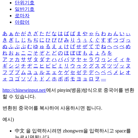
단위기호
일반기호
로마자
아랍어
あ
ぁ
か
が
さ
ざ
た
だ
な
は
ば
ぱ
ま
や
ゃ
ら
わ
ゎ
ん
い
ぃ
き
ぎ
し
じ
ち
ぢ
に
ひ
び
ぴ
み
り
う
ぅ
く
ぐ
す
ず
つ
づ
っ
ぬ
ふ
ぶ
ぷ
む
ゆ
ゅ
る
え
ぇ
け
げ
せ
ぜ
て
で
ね
へ
べ
ぺ
め
れ
お
ぉ
こ
ご
そ
ぞ
と
ど
の
ほ
ぼ
ぽ
も
よ
ょ
ろ
を
ア
ァ
カ
サ
ザ
タ
ダ
ナ
ハ
バ
パ
マ
ヤ
ャ
ラ
ワ
ヮ
ン
イ
ィ
キ
ギ
シ
ジ
チ
ヂ
ニ
ヒ
ビ
ピ
ミ
リ
ウ
ゥ
ク
グ
ス
ズ
ツ
ヅ
ッ
ヌ
フ
ブ
プ
ム
ユ
ュ
ル
エ
ェ
ケ
ゲ
セ
ゼ
テ
デ
ヘ
ベ
ペ
メ
レ
オ
ォ
コ
ゴ
ソ
ゾ
ト
ド
ノ
ホ
ボ
ポ
モ
ヨ
ョ
ロ
ヲ
―
http://chineseinput.net/
에서 pinyin(병음)방식으로 중국어를 변환
할 수 있습니다.
변환된 중국어를 복사하여 사용하시면 됩니다.
예시)
中文 을 입력하시려면
zhongwen
을 입력하시고 space를
누르시면됩니다.