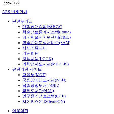
1599-3122
ARS 번호안내
관련누리집
대학공개강의(KOCW)
학술정보통계시스템(Rinfo)
외국학술지지원센터(FRIC)
학술관계분석서비스(SAM)
사서커뮤니티
기관회원
지식나눔(LOOK)
의학전자도서관(MEDLIS)
유관기관 사이트
교육부(MOE)
국립장애인도서관(NLD)
국립중앙도서관(NL)
국회도서관(NAL)
연구윤리정보포털(CRE)
사이언스온 (ScienceON)
이용약관