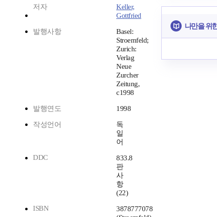
저자
Keller,
Gottfried
나만을 위
발행사항
Basel:
Stroemfeld;
Zurich:
Verlag
Neue
Zurcher
Zeitung,
c1998
발행연도
1998
작성언어
독
일
어
DDC
833.8
판
사
항
(22)
ISBN
3878777078