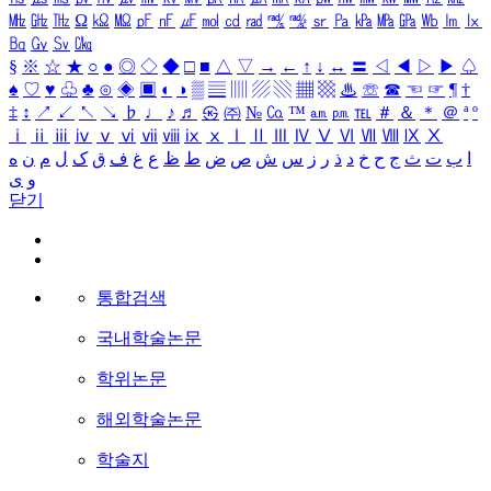
㎒
㎓
㎔
Ω
㏀
㏁
㎊
㎋
㎌
㏖
㏅
㎭
㎮
㎯
㏛
㎩
㎪
㎫
㎬
㏝
㏐
㏓
㏃
㏉
㏜
㏆
§
※
☆
★
○
●
◎
◇
◆
□
■
△
▽
→
←
↑
↓
↔
〓
◁
◀
▷
▶
♤
♠
♡
♥
♧
♣
⊙
◈
▣
◐
◑
▒
▤
▥
▨
▧
▦
▩
♨
☏
☎
☜
☞
¶
†
‡
↕
↗
↙
↖
↘
♭
♩
♪
♬
㉿
㈜
№
㏇
™
㏂
㏘
℡
＃
＆
＊
＠
ª
º
ⅰ
ⅱ
ⅲ
ⅳ
ⅴ
ⅵ
ⅶ
ⅷ
ⅸ
ⅹ
Ⅰ
Ⅱ
Ⅲ
Ⅳ
Ⅴ
Ⅵ
Ⅶ
Ⅷ
Ⅸ
Ⅹ
ا
ب
ت
ث
ج
ح
خ
د
ذ
ر
ز
س
ش
ص
ض
ط
ظ
ع
غ
ف
ق
ک
ل
م
ن
ه
و
ی
닫기
통합검색
국내학술논문
학위논문
해외학술논문
학술지