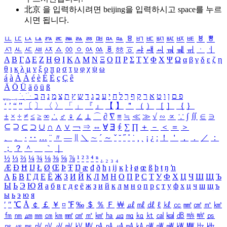
北京 을 입력하시려면
beijing
을 입력하시고 space를 누르
시면 됩니다.
ㅥ
ㅦ
ㅧ
ㅨ
ㅩ
ㅪ
ㅫ
ㅬ
ㅭ
ㅮ
ㅯ
ㅰ
ㅱ
ㅲ
ㅳ
ㅴ
ㅵ
ㅶ
ㅷ
ㅸ
ㅹ
ㅺ
ㅻ
ㅼ
ㅽ
ㅾ
ㅿ
ㆀ
ㆁ
ㆂ
ㆃ
ㆄ
ㆅ
ㆆ
ㆇ
ㆈ
ㆉ
ㆊ
ㆋ
ㆌ
ㆍ
ㆎ
Α
Β
Γ
Δ
Ε
Ζ
Η
Θ
Ι
Κ
Λ
Μ
Ν
Ξ
Ο
Π
Ρ
Σ
Τ
Υ
Φ
Χ
Ψ
Ω
α
β
γ
δ
ε
ζ
η
θ
ι
κ
λ
μ
ν
ξ
ο
π
ρ
σ
τ
υ
φ
χ
ψ
ω
á
à
Á
À
é
è
É
È
ç
Ç
ê
Ä
Ö
Ü
ä
ö
ü
ß
ְ
ֳ
ֲ
ֱ
ָ
ַ
ֵ
ֶ
ִ
ֹ
ּ
ֻ
ׂ
ׁ
ּ
ב
ה
נ
מ
צ
ת
ץ
ש
ד
ג
כ
ע
י
ח
ל
ך
ף
ק
ר
א
ט
ו
ן
ם
פ
‘
’
“
”
〔
〕
〈
〉
「
」
『
』
【
】
＂
（
）
［
］
｛
｝
±
×
÷
≠
≤
≥
∞
∴
♂
♀
∠
⊥
⌒
∂
∇
≡
≒
≪
≫
√
∽
∝
∵
∫
∬
∈
∋
⊆
⊇
⊂
⊃
∪
∩
∧
∨
￢
⇒
⇔
∀
∃
∮
∑
∏
＋
－
＜
＝
＞
、
。
·
‥
…
¨
〃
―
∥
＼
∼
´
～
ˇ
˘
˝
˚
˙
¸
˛
¡
¿
ː
！
＇
，
．
／
：
；
？
＾
＿
｀
｜
½
⅓
⅔
¼
¾
⅛
⅜
⅝
⅞
¹
²
³
⁴
ⁿ
₁
₂
₃
₄
Æ
Ð
Ħ
Ĳ
Ł
Ø
Œ
Þ
Ŧ
Ŋ
æ
đ
ð
ħ
ı
ĳ
ĸ
ŀ
ł
ø
œ
ß
þ
ŧ
ŋ
ŉ
А
Б
В
Г
Д
Е
Ё
Ж
З
И
Й
К
Л
М
Н
О
П
Р
С
Т
У
Ф
Х
Ц
Ч
Ш
Щ
Ъ
Ы
Ь
Э
Ю
Я
а
б
в
г
д
е
ё
ж
з
и
й
к
л
м
н
о
п
р
с
т
у
ф
х
ц
ч
ш
щ
ъ
ы
ь
э
ю
я
′
″
℃
Å
￠
￡
￥
¤
℉
‰
＄
％
Ｆ
￦
㎕
㎖
㎗
ℓ
㎘
㏄
㎣
㎤
㎥
㎦
㎙
㎚
㎛
㎜
㎝
㎞
㎟
㎠
㎡
㎢
㏊
㎍
㎎
㎏
㏏
㎈
㎉
㏈
㎧
㎨
㎰
㎱
㎲
㎳
㎴
㎵
㎶
㎷
㎸
㎹
㎀
㎁
㎂
㎃
㎄
㎺
㎻
㎽
㎾
㎿
㎐
㎑