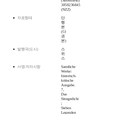
(Stroemfeld)
3858236845
(NZZ)
자료형태
단
행
본
(다
권
본)
발행국(도시)
스
위
스
서명/저자사항
Samtliche
Werke:
historisch-
kritische
Ausgabe.
7,
Das
Sinngedicht
;
Sieben
Legenden