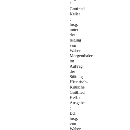
/
Gottfried
Keller
;
hrsg.
unter
der
leitung
von
Walter
Morgenthaler
im
Auftrag
der
Stiftung
Historisch-
Kritische
Gottfried
Keller-
Ausgabe
;
Bd.
hrsg.
von
Walter