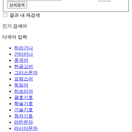
상세검색
결과 내 재검색
인기 검색어
다국어 입력
히라가나
가타카나
중국어
한글고어
그리스문자
프랑스어
독일어
히브리어
괄호기호
학술기호
기술기호
첨자기호
라틴문자
러시아문자