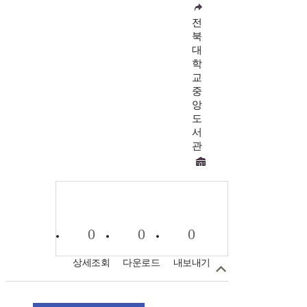
전
북
대
학
교
중
앙
도
서
관
0
0
0
상세조회
다운로드
내보내기