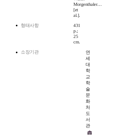
Morgenthaler…
[et
al.].
형태사항
431
p.;
25
cm.
소장기관
연
세
대
학
교
학
술
문
화
처
도
서
관