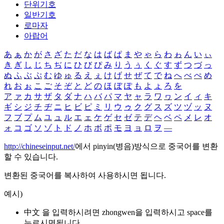
단위기호
일반기호
로마자
아랍어
あ
ぁ
か
が
さ
ざ
た
だ
な
は
ば
ぱ
ま
や
ゃ
ら
わ
ゎ
ん
い
ぃ
き
ぎ
し
じ
ち
ぢ
に
ひ
び
ぴ
み
り
う
ぅ
く
ぐ
す
ず
つ
づ
っ
ぬ
ふ
ぶ
ぷ
む
ゆ
ゅ
る
え
ぇ
け
げ
せ
ぜ
て
で
ね
へ
べ
ぺ
め
れ
お
ぉ
こ
ご
そ
ぞ
と
ど
の
ほ
ぼ
ぽ
も
よ
ょ
ろ
を
ア
ァ
カ
サ
ザ
タ
ダ
ナ
ハ
バ
パ
マ
ヤ
ャ
ラ
ワ
ヮ
ン
イ
ィ
キ
ギ
シ
ジ
チ
ヂ
ニ
ヒ
ビ
ピ
ミ
リ
ウ
ゥ
ク
グ
ス
ズ
ツ
ヅ
ッ
ヌ
フ
ブ
プ
ム
ユ
ュ
ル
エ
ェ
ケ
ゲ
セ
ゼ
テ
デ
ヘ
ベ
ペ
メ
レ
オ
ォ
コ
ゴ
ソ
ゾ
ト
ド
ノ
ホ
ボ
ポ
モ
ヨ
ョ
ロ
ヲ
―
http://chineseinput.net/
에서 pinyin(병음)방식으로 중국어를 변환
할 수 있습니다.
변환된 중국어를 복사하여 사용하시면 됩니다.
예시)
中文 을 입력하시려면
zhongwen
을 입력하시고 space를
누르시면됩니다.