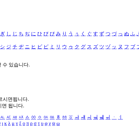
ぎ
し
じ
ち
ぢ
に
ひ
び
ぴ
み
り
う
ぅ
く
ぐ
す
ず
つ
づ
っ
ぬ
ふ
シ
ジ
チ
ヂ
ニ
ヒ
ビ
ピ
ミ
リ
ウ
ゥ
ク
グ
ス
ズ
ツ
ヅ
ッ
ヌ
フ
ブ
할 수 있습니다.
누르시면됩니다.
시면 됩니다.
ㅻ
ㅼ
ㅽ
ㅾ
ㅿ
ㆀ
ㆁ
ㆂ
ㆃ
ㆄ
ㆅ
ㆆ
ㆇ
ㆈ
ㆉ
ㆊ
ㆋ
ㆌ
ㆍ
ㆎ
θ
ι
κ
λ
μ
ν
ξ
ο
π
ρ
σ
τ
υ
φ
χ
ψ
ω