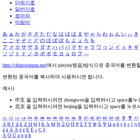
단위기호
일반기호
로마자
아랍어
あ
ぁ
か
が
さ
ざ
た
だ
な
は
ば
ぱ
ま
や
ゃ
ら
わ
ゎ
ん
い
ぃ
き
こ
ご
そ
ぞ
と
ど
の
ほ
ぼ
ぽ
も
よ
ょ
ろ
を
ア
ァ
カ
サ
ザ
タ
ダ
ナ
ハ
バ
パ
マ
ヤ
ャ
ラ
ワ
ヮ
ン
イ
ィ
キ
ギ
ソ
ゾ
ト
ド
ノ
ホ
ボ
ポ
モ
ヨ
ョ
ロ
ヲ
―
http://chineseinput.net/
에서 pinyin(병음)방식으로 중국어를 변환
변환된 중국어를 복사하여 사용하시면 됩니다.
예시)
中文 을 입력하시려면
zhongwen
을 입력하시고 space를
北京 을 입력하시려면
beijing
을 입력하시고 space를 누르
ㅥ
ㅦ
ㅧ
ㅨ
ㅩ
ㅪ
ㅫ
ㅬ
ㅭ
ㅮ
ㅯ
ㅰ
ㅱ
ㅲ
ㅳ
ㅴ
ㅵ
ㅶ
ㅷ
ㅸ
ㅹ
ㅺ
Α
Β
Γ
Δ
Ε
Ζ
Η
Θ
Ι
Κ
Λ
Μ
Ν
Ξ
Ο
Π
Ρ
Σ
Τ
Υ
Φ
Χ
Ψ
Ω
α
β
γ
δ
ε
ζ
η
á
à
Á
À
é
è
É
È
ç
Ç
ê
Ä
Ö
Ü
ä
ö
ü
ß