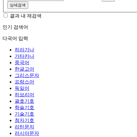
상세검색
결과 내 재검색
인기 검색어
다국어 입력
히라가나
가타카나
중국어
한글고어
그리스문자
프랑스어
독일어
히브리어
괄호기호
학술기호
기술기호
첨자기호
라틴문자
러시아문자