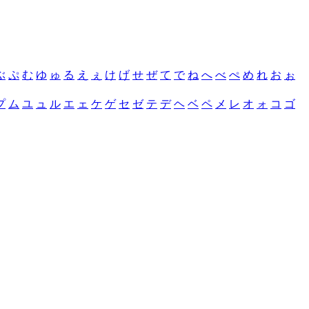
ぶ
ぷ
む
ゆ
ゅ
る
え
ぇ
け
げ
せ
ぜ
て
で
ね
へ
べ
ぺ
め
れ
お
ぉ
プ
ム
ユ
ュ
ル
エ
ェ
ケ
ゲ
セ
ゼ
テ
デ
ヘ
ベ
ペ
メ
レ
オ
ォ
コ
ゴ