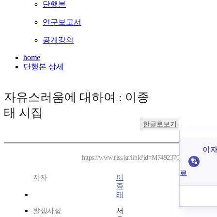
단행본
연구보고서
공개강의
home
단행본 상세
자유스러움에 대하여 : 이종
태 시집
한글로보기
이 자
https://www.riss.kr/link?id=M7492370
료
저자
이
종
태
발행사항
서