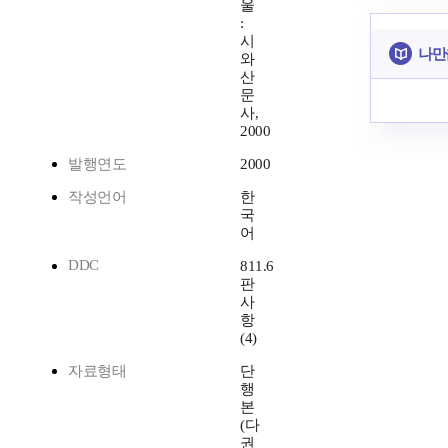
울
:
시
나만
와
산
문
사,
2000
발행연도
2000
작성언어
한
국
어
DDC
811.6
판
사
항
(4)
자료형태
단
행
본
(다
권