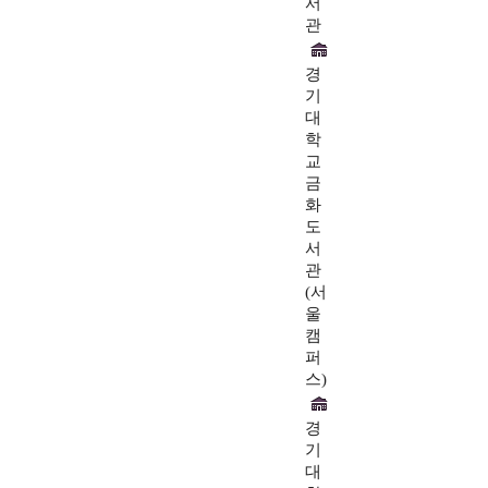
서
관
경
기
대
학
교
금
화
도
서
관
(서
울
캠
퍼
스)
경
기
대