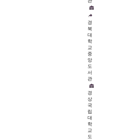
관
경
북
대
학
교
중
앙
도
서
관
경
상
국
립
대
학
교
도