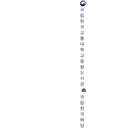
국
립
한
국
교
통
대
학
교
증
평
도
서
관
국
립
한
국
해
양