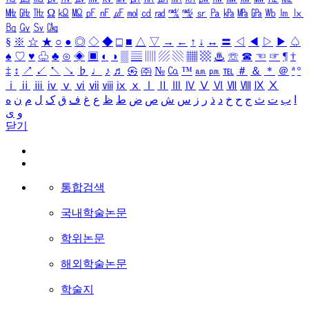
㎒
㎓
㎔
Ω
㏀
㏁
㎊
㎋
㎌
㏖
㏅
㎭
㎮
㎯
㏛
㎩
㎪
㎫
㎬
㏝
㏐
㏓
㏃
㏉
㏜
㏆
§
※
☆
★
○
●
◎
◇
◆
□
■
△
▽
→
←
↑
↓
↔
〓
◁
◀
▷
▶
♤
♠
♡
♥
♧
♣
⊙
◈
▣
◐
◑
▒
▤
▥
▨
▧
▦
▩
♨
☏
☎
☜
☞
¶
†
‡
↕
↗
↙
↖
↘
♭
♩
♪
♬
㉿
㈜
№
㏇
™
㏂
㏘
℡
＃
＆
＊
＠
ª
º
ⅰ
ⅱ
ⅲ
ⅳ
ⅴ
ⅵ
ⅶ
ⅷ
ⅸ
ⅹ
Ⅰ
Ⅱ
Ⅲ
Ⅳ
Ⅴ
Ⅵ
Ⅶ
Ⅷ
Ⅸ
Ⅹ
ا
ب
ت
ث
ج
ح
خ
د
ذ
ر
ز
س
ش
ص
ض
ط
ظ
ع
غ
ف
ق
ک
ل
م
ن
ه
و
ی
닫기
통합검색
국내학술논문
학위논문
해외학술논문
학술지