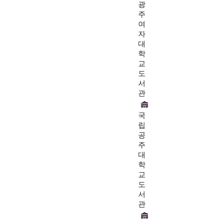
광
주
여
자
대
학
교
도
서
관
국
립
공
주
대
학
교
도
서
관