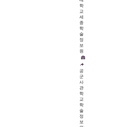
대
학
교
세
종
학
술
정
보
원
공
군
사
관
학
교
학
술
정
보