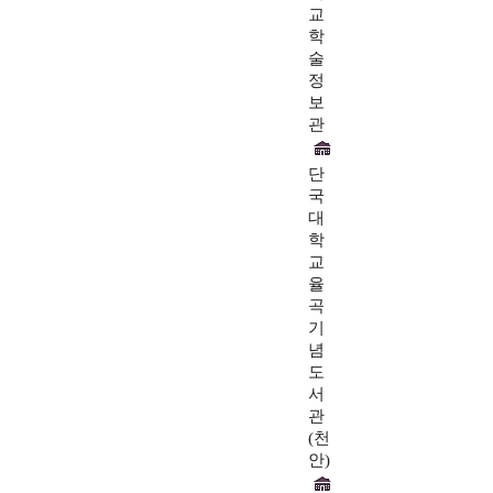
교
학
술
정
보
관
단
국
대
학
교
율
곡
기
념
도
서
관
(천
안)