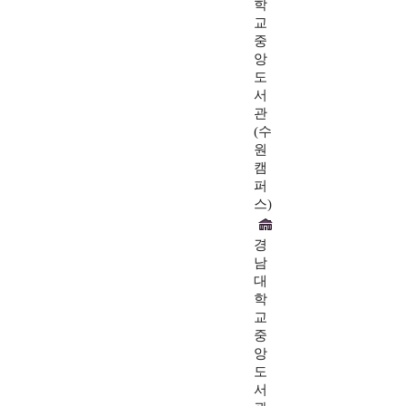
학
교
중
앙
도
서
관
(수
원
캠
퍼
스)
경
남
대
학
교
중
앙
도
서