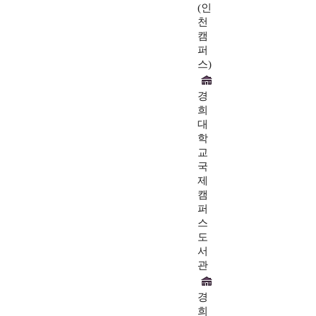
(인
천
캠
퍼
스)
경
희
대
학
교
국
제
캠
퍼
스
도
서
관
경
희