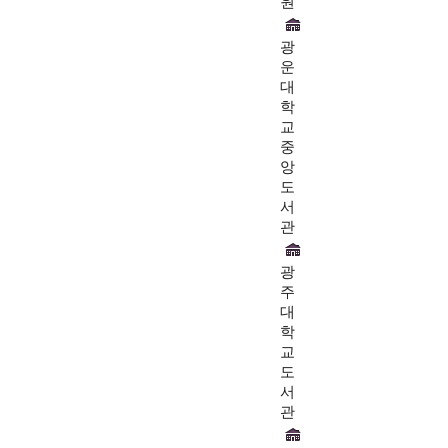
원
광
운
대
학
교
중
앙
도
서
관
광
주
대
학
교
도
서
관