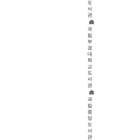
도
서
관
국
립
부
경
대
학
교
도
서
관
국
립
중
앙
도
서
관