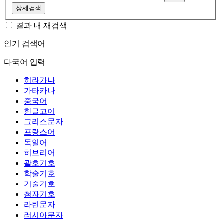
상세검색
결과 내 재검색
인기 검색어
다국어 입력
히라가나
가타카나
중국어
한글고어
그리스문자
프랑스어
독일어
히브리어
괄호기호
학술기호
기술기호
첨자기호
라틴문자
러시아문자