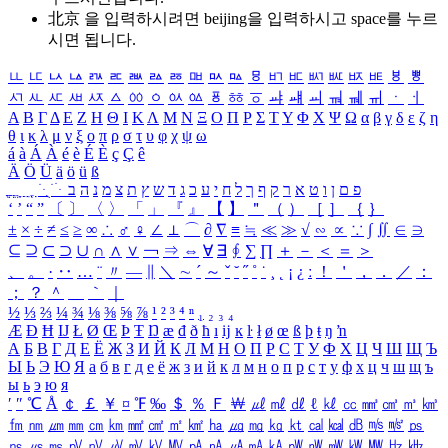
北京 을 입력하시려면
beijing
을 입력하시고 space를 누르
시면 됩니다.
ㅥ
ㅦ
ㅧ
ㅨ
ㅩ
ㅪ
ㅫ
ㅬ
ㅭ
ㅮ
ㅯ
ㅰ
ㅱ
ㅲ
ㅳ
ㅴ
ㅵ
ㅶ
ㅷ
ㅸ
ㅹ
ㅺ
ㅻ
ㅼ
ㅽ
ㅾ
ㅿ
ㆀ
ㆁ
ㆂ
ㆃ
ㆄ
ㆅ
ㆆ
ㆇ
ㆈ
ㆉ
ㆊ
ㆋ
ㆌ
ㆍ
ㆎ
Α
Β
Γ
Δ
Ε
Ζ
Η
Θ
Ι
Κ
Λ
Μ
Ν
Ξ
Ο
Π
Ρ
Σ
Τ
Υ
Φ
Χ
Ψ
Ω
α
β
γ
δ
ε
ζ
η
θ
ι
κ
λ
μ
ν
ξ
ο
π
ρ
σ
τ
υ
φ
χ
ψ
ω
á
à
Á
À
é
è
É
È
ç
Ç
ê
Ä
Ö
Ü
ä
ö
ü
ß
ְ
ֳ
ֲ
ֱ
ָ
ַ
ֵ
ֶ
ִ
ֹ
ּ
ֻ
ׂ
ׁ
ּ
ב
ה
נ
מ
צ
ת
ץ
ש
ד
ג
כ
ע
י
ח
ל
ך
ף
ק
ר
א
ט
ו
ן
ם
פ
‘
’
“
”
〔
〕
〈
〉
「
」
『
』
【
】
＂
（
）
［
］
｛
｝
±
×
÷
≠
≤
≥
∞
∴
♂
♀
∠
⊥
⌒
∂
∇
≡
≒
≪
≫
√
∽
∝
∵
∫
∬
∈
∋
⊆
⊇
⊂
⊃
∪
∩
∧
∨
￢
⇒
⇔
∀
∃
∮
∑
∏
＋
－
＜
＝
＞
、
。
·
‥
…
¨
〃
―
∥
＼
∼
´
～
ˇ
˘
˝
˚
˙
¸
˛
¡
¿
ː
！
＇
，
．
／
：
；
？
＾
＿
｀
｜
½
⅓
⅔
¼
¾
⅛
⅜
⅝
⅞
¹
²
³
⁴
ⁿ
₁
₂
₃
₄
Æ
Ð
Ħ
Ĳ
Ł
Ø
Œ
Þ
Ŧ
Ŋ
æ
đ
ð
ħ
ı
ĳ
ĸ
ŀ
ł
ø
œ
ß
þ
ŧ
ŋ
ŉ
А
Б
В
Г
Д
Е
Ё
Ж
З
И
Й
К
Л
М
Н
О
П
Р
С
Т
У
Ф
Х
Ц
Ч
Ш
Щ
Ъ
Ы
Ь
Э
Ю
Я
а
б
в
г
д
е
ё
ж
з
и
й
к
л
м
н
о
п
р
с
т
у
ф
х
ц
ч
ш
щ
ъ
ы
ь
э
ю
я
′
″
℃
Å
￠
￡
￥
¤
℉
‰
＄
％
Ｆ
￦
㎕
㎖
㎗
ℓ
㎘
㏄
㎣
㎤
㎥
㎦
㎙
㎚
㎛
㎜
㎝
㎞
㎟
㎠
㎡
㎢
㏊
㎍
㎎
㎏
㏏
㎈
㎉
㏈
㎧
㎨
㎰
㎱
㎲
㎳
㎴
㎵
㎶
㎷
㎸
㎹
㎀
㎁
㎂
㎃
㎄
㎺
㎻
㎽
㎾
㎿
㎐
㎑