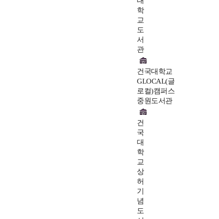
대
학
교
도
서
관
건국대학교
GLOCAL(글
로컬)캠퍼스
중원도서관
건
국
대
학
교
상
허
기
념
도