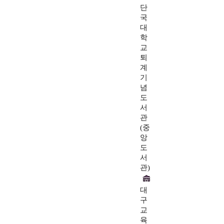
단
국
대
학
교
퇴
계
기
념
도
서
관
(중
앙
도
서
관)
대
구
교
육