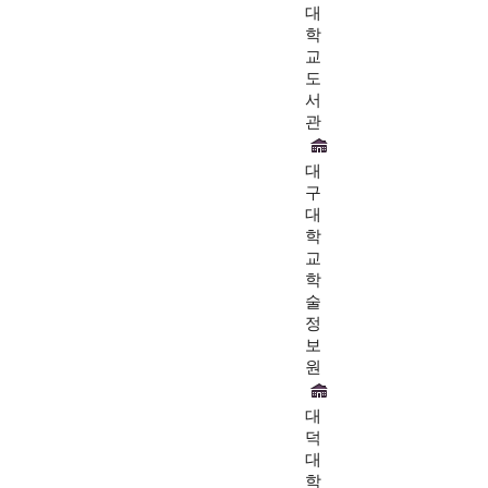
대
학
교
도
서
관
대
구
대
학
교
학
술
정
보
원
대
덕
대
학