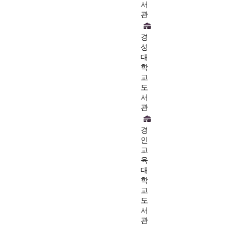
서
관
경
성
대
학
교
도
서
관
경
인
교
육
대
학
교
도
서
관