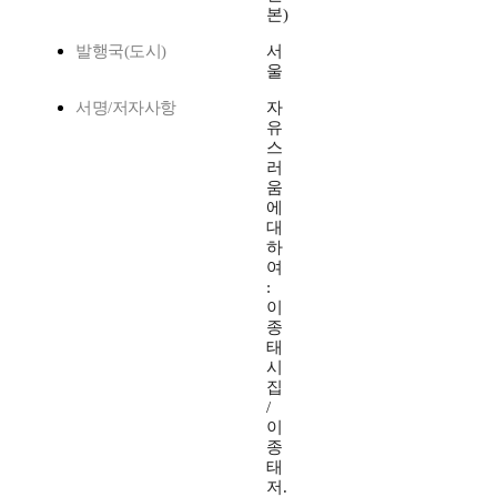
본)
발행국(도시)
서
울
서명/저자사항
자
유
스
러
움
에
대
하
여
:
이
종
태
시
집
/
이
종
태
저.