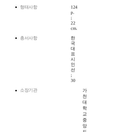
형태사항
124
p.
;
22
cm.
총서사항
한
국
대
표
시
인
선
;
30
소장기관
가
천
대
학
교
중
앙
도