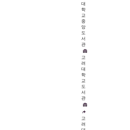
대
학
교
중
앙
도
서
관
고
려
대
학
교
도
서
관
고
려