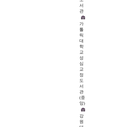
서
관
가
톨
릭
대
학
교
성
심
교
정
도
서
관
(중
앙)
강
원