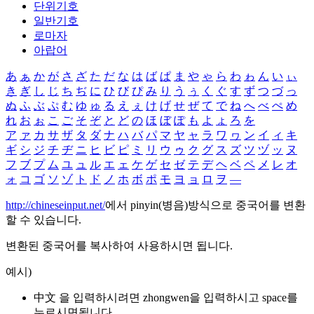
단위기호
일반기호
로마자
아랍어
あ
ぁ
か
が
さ
ざ
た
だ
な
は
ば
ぱ
ま
や
ゃ
ら
わ
ゎ
ん
い
ぃ
き
ぎ
し
じ
ち
ぢ
に
ひ
び
ぴ
み
り
う
ぅ
く
ぐ
す
ず
つ
づ
っ
ぬ
ふ
ぶ
ぷ
む
ゆ
ゅ
る
え
ぇ
け
げ
せ
ぜ
て
で
ね
へ
べ
ぺ
め
れ
お
ぉ
こ
ご
そ
ぞ
と
ど
の
ほ
ぼ
ぽ
も
よ
ょ
ろ
を
ア
ァ
カ
サ
ザ
タ
ダ
ナ
ハ
バ
パ
マ
ヤ
ャ
ラ
ワ
ヮ
ン
イ
ィ
キ
ギ
シ
ジ
チ
ヂ
ニ
ヒ
ビ
ピ
ミ
リ
ウ
ゥ
ク
グ
ス
ズ
ツ
ヅ
ッ
ヌ
フ
ブ
プ
ム
ユ
ュ
ル
エ
ェ
ケ
ゲ
セ
ゼ
テ
デ
ヘ
ベ
ペ
メ
レ
オ
ォ
コ
ゴ
ソ
ゾ
ト
ド
ノ
ホ
ボ
ポ
モ
ヨ
ョ
ロ
ヲ
―
http://chineseinput.net/
에서 pinyin(병음)방식으로 중국어를 변환
할 수 있습니다.
변환된 중국어를 복사하여 사용하시면 됩니다.
예시)
中文 을 입력하시려면
zhongwen
을 입력하시고 space를
누르시면됩니다.