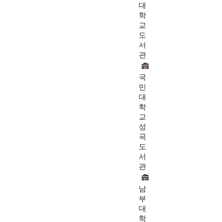
대
학
교
도
서
관
국
민
대
학
교
성
곡
도
서
관
남
부
대
학