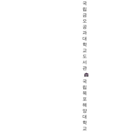
국
립
금
오
공
과
대
학
교
도
서
관
국
립
목
포
해
양
대
학
교