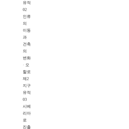
유적
02
인류
의
이동
과
건축
의
변화
· 오
할로
제2
지구
유적
03
시베
리아
로
진출