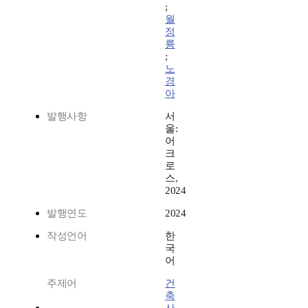
;
월
정
륭
;
노
경
아
발행사항
서
울:
어
크
로
스,
2024
발행연도
2024
작성언어
한
국
어
주제어
건
축