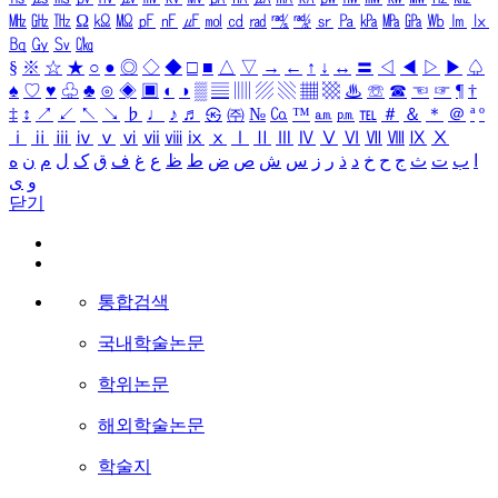
㎒
㎓
㎔
Ω
㏀
㏁
㎊
㎋
㎌
㏖
㏅
㎭
㎮
㎯
㏛
㎩
㎪
㎫
㎬
㏝
㏐
㏓
㏃
㏉
㏜
㏆
§
※
☆
★
○
●
◎
◇
◆
□
■
△
▽
→
←
↑
↓
↔
〓
◁
◀
▷
▶
♤
♠
♡
♥
♧
♣
⊙
◈
▣
◐
◑
▒
▤
▥
▨
▧
▦
▩
♨
☏
☎
☜
☞
¶
†
‡
↕
↗
↙
↖
↘
♭
♩
♪
♬
㉿
㈜
№
㏇
™
㏂
㏘
℡
＃
＆
＊
＠
ª
º
ⅰ
ⅱ
ⅲ
ⅳ
ⅴ
ⅵ
ⅶ
ⅷ
ⅸ
ⅹ
Ⅰ
Ⅱ
Ⅲ
Ⅳ
Ⅴ
Ⅵ
Ⅶ
Ⅷ
Ⅸ
Ⅹ
ا
ب
ت
ث
ج
ح
خ
د
ذ
ر
ز
س
ش
ص
ض
ط
ظ
ع
غ
ف
ق
ک
ل
م
ن
ه
و
ی
닫기
통합검색
국내학술논문
학위논문
해외학술논문
학술지