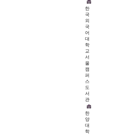
한
국
외
국
어
대
학
교
서
울
캠
퍼
스
도
서
관
한
양
대
학