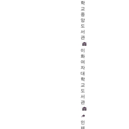
학
교
중
앙
도
서
관
이
화
여
자
대
학
교
도
서
관
인
제