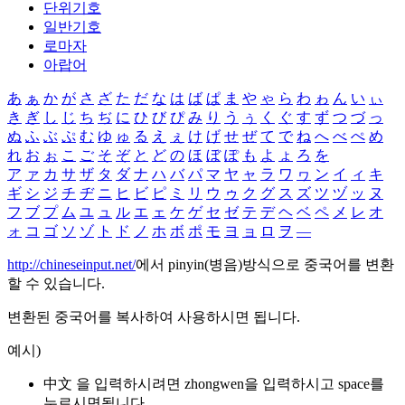
단위기호
일반기호
로마자
아랍어
あ
ぁ
か
が
さ
ざ
た
だ
な
は
ば
ぱ
ま
や
ゃ
ら
わ
ゎ
ん
い
ぃ
き
ぎ
し
じ
ち
ぢ
に
ひ
び
ぴ
み
り
う
ぅ
く
ぐ
す
ず
つ
づ
っ
ぬ
ふ
ぶ
ぷ
む
ゆ
ゅ
る
え
ぇ
け
げ
せ
ぜ
て
で
ね
へ
べ
ぺ
め
れ
お
ぉ
こ
ご
そ
ぞ
と
ど
の
ほ
ぼ
ぽ
も
よ
ょ
ろ
を
ア
ァ
カ
サ
ザ
タ
ダ
ナ
ハ
バ
パ
マ
ヤ
ャ
ラ
ワ
ヮ
ン
イ
ィ
キ
ギ
シ
ジ
チ
ヂ
ニ
ヒ
ビ
ピ
ミ
リ
ウ
ゥ
ク
グ
ス
ズ
ツ
ヅ
ッ
ヌ
フ
ブ
プ
ム
ユ
ュ
ル
エ
ェ
ケ
ゲ
セ
ゼ
テ
デ
ヘ
ベ
ペ
メ
レ
オ
ォ
コ
ゴ
ソ
ゾ
ト
ド
ノ
ホ
ボ
ポ
モ
ヨ
ョ
ロ
ヲ
―
http://chineseinput.net/
에서 pinyin(병음)방식으로 중국어를 변환
할 수 있습니다.
변환된 중국어를 복사하여 사용하시면 됩니다.
예시)
中文 을 입력하시려면
zhongwen
을 입력하시고 space를
누르시면됩니다.