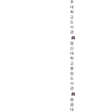
주
대
학
교
도
서
관
영
산
대
학
교
중
앙
도
서
관
원
광
대