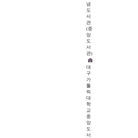
념
도
서
관
(중
앙
도
서
관)
대
구
가
톨
릭
대
학
교
중
앙
도
서