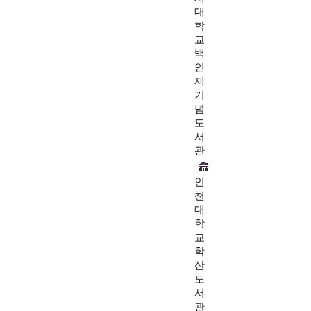
대
학
교
백
인
제
기
념
도
서
관
인
천
대
학
교
학
산
도
서
관