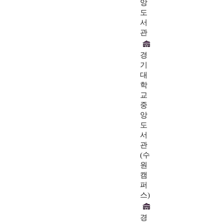
앙
도
서
관
경
기
대
학
교
중
앙
도
서
관
(수
원
캠
퍼
스)
경