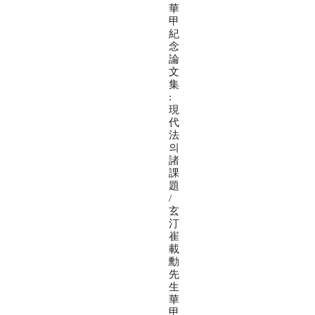
華
甲
紀
念
論
文
集
:
現
代
法
의
諸
課
題
/
玄
汀
崔
載
勳
先
生
華
甲