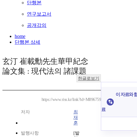
단행본
연구보고서
공개강의
home
단행본 상세
玄汀 崔載勳先生華甲紀念
論文集 : 現代法의 諸課題
한글로보기
이 자료와 함
https://www.riss.kr/link?id=M896759
료
저자
최
재
훈
발행사항
[발