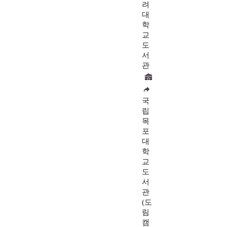
려
대
학
교
도
서
관
국
립
목
포
대
학
교
도
서
관
(도
림
캠