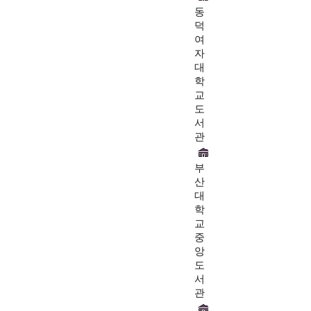
동
덕
여
자
대
학
교
도
서
관
부
산
대
학
교
중
앙
도
서
관