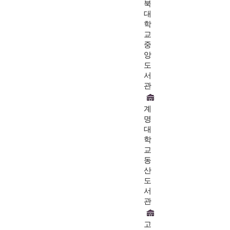
북
대
학
교
중
앙
도
서
관
계
명
대
학
교
동
산
도
서
관
고