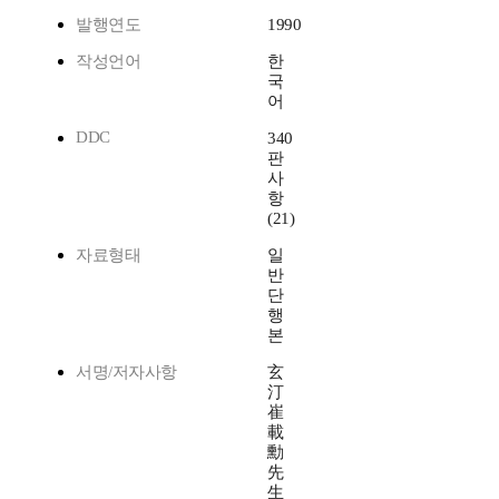
발행연도
1990
작성언어
한
국
어
DDC
340
판
사
항
(21)
자료형태
일
반
단
행
본
서명/저자사항
玄
汀
崔
載
勳
先
生