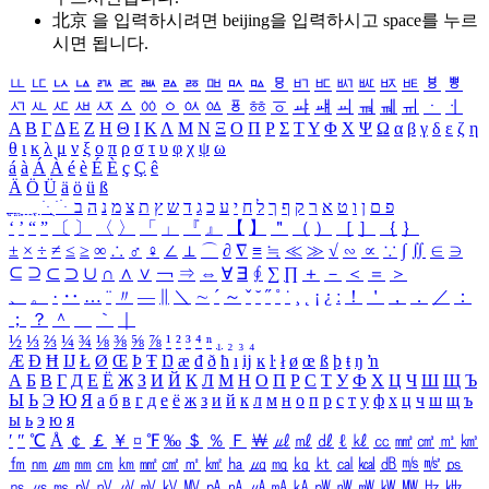
北京 을 입력하시려면
beijing
을 입력하시고 space를 누르
시면 됩니다.
ㅥ
ㅦ
ㅧ
ㅨ
ㅩ
ㅪ
ㅫ
ㅬ
ㅭ
ㅮ
ㅯ
ㅰ
ㅱ
ㅲ
ㅳ
ㅴ
ㅵ
ㅶ
ㅷ
ㅸ
ㅹ
ㅺ
ㅻ
ㅼ
ㅽ
ㅾ
ㅿ
ㆀ
ㆁ
ㆂ
ㆃ
ㆄ
ㆅ
ㆆ
ㆇ
ㆈ
ㆉ
ㆊ
ㆋ
ㆌ
ㆍ
ㆎ
Α
Β
Γ
Δ
Ε
Ζ
Η
Θ
Ι
Κ
Λ
Μ
Ν
Ξ
Ο
Π
Ρ
Σ
Τ
Υ
Φ
Χ
Ψ
Ω
α
β
γ
δ
ε
ζ
η
θ
ι
κ
λ
μ
ν
ξ
ο
π
ρ
σ
τ
υ
φ
χ
ψ
ω
á
à
Á
À
é
è
É
È
ç
Ç
ê
Ä
Ö
Ü
ä
ö
ü
ß
ְ
ֳ
ֲ
ֱ
ָ
ַ
ֵ
ֶ
ִ
ֹ
ּ
ֻ
ׂ
ׁ
ּ
ב
ה
נ
מ
צ
ת
ץ
ש
ד
ג
כ
ע
י
ח
ל
ך
ף
ק
ר
א
ט
ו
ן
ם
פ
‘
’
“
”
〔
〕
〈
〉
「
」
『
』
【
】
＂
（
）
［
］
｛
｝
±
×
÷
≠
≤
≥
∞
∴
♂
♀
∠
⊥
⌒
∂
∇
≡
≒
≪
≫
√
∽
∝
∵
∫
∬
∈
∋
⊆
⊇
⊂
⊃
∪
∩
∧
∨
￢
⇒
⇔
∀
∃
∮
∑
∏
＋
－
＜
＝
＞
、
。
·
‥
…
¨
〃
―
∥
＼
∼
´
～
ˇ
˘
˝
˚
˙
¸
˛
¡
¿
ː
！
＇
，
．
／
：
；
？
＾
＿
｀
｜
½
⅓
⅔
¼
¾
⅛
⅜
⅝
⅞
¹
²
³
⁴
ⁿ
₁
₂
₃
₄
Æ
Ð
Ħ
Ĳ
Ł
Ø
Œ
Þ
Ŧ
Ŋ
æ
đ
ð
ħ
ı
ĳ
ĸ
ŀ
ł
ø
œ
ß
þ
ŧ
ŋ
ŉ
А
Б
В
Г
Д
Е
Ё
Ж
З
И
Й
К
Л
М
Н
О
П
Р
С
Т
У
Ф
Х
Ц
Ч
Ш
Щ
Ъ
Ы
Ь
Э
Ю
Я
а
б
в
г
д
е
ё
ж
з
и
й
к
л
м
н
о
п
р
с
т
у
ф
х
ц
ч
ш
щ
ъ
ы
ь
э
ю
я
′
″
℃
Å
￠
￡
￥
¤
℉
‰
＄
％
Ｆ
￦
㎕
㎖
㎗
ℓ
㎘
㏄
㎣
㎤
㎥
㎦
㎙
㎚
㎛
㎜
㎝
㎞
㎟
㎠
㎡
㎢
㏊
㎍
㎎
㎏
㏏
㎈
㎉
㏈
㎧
㎨
㎰
㎱
㎲
㎳
㎴
㎵
㎶
㎷
㎸
㎹
㎀
㎁
㎂
㎃
㎄
㎺
㎻
㎽
㎾
㎿
㎐
㎑