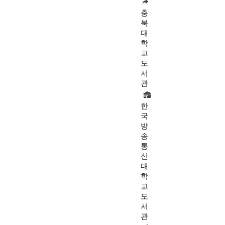
충
북
대
학
교
도
서
관
한
국
방
송
통
신
대
학
교
도
서
관