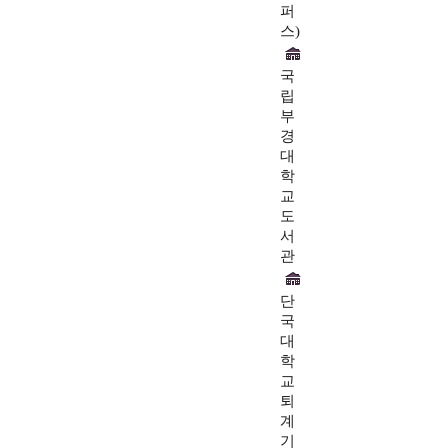
퍼
스)
국
립
부
경
대
학
교
도
서
관
단
국
대
학
교
퇴
계
기