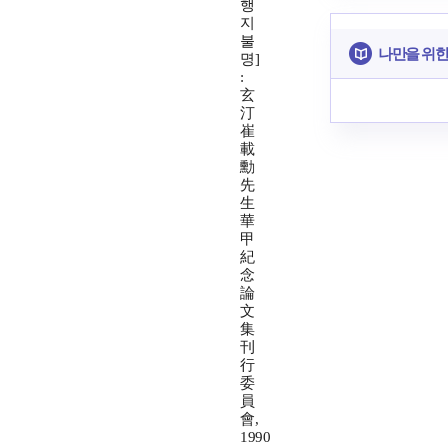
행
지
불
나만을 위한
명]
:
玄
汀
崔
載
勳
先
生
華
甲
紀
念
論
文
集
刊
行
委
員
會,
1990