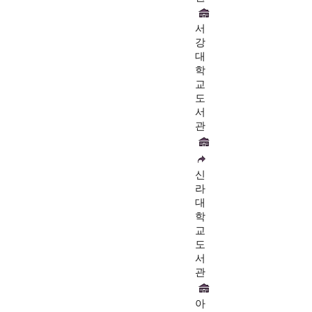
서
강
대
학
교
도
서
관
신
라
대
학
교
도
서
관
아