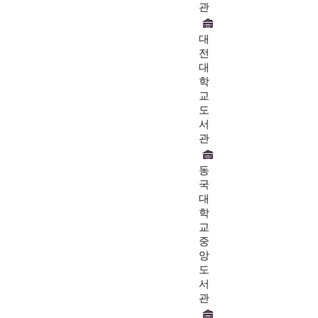
관
대
전
대
학
교
도
서
관
동
국
대
학
교
중
앙
도
서
관