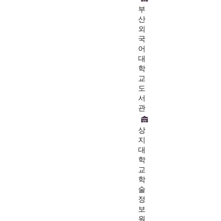
부
산
외
국
어
대
학
교
도
서
관
상
지
대
학
교
학
술
정
보
원