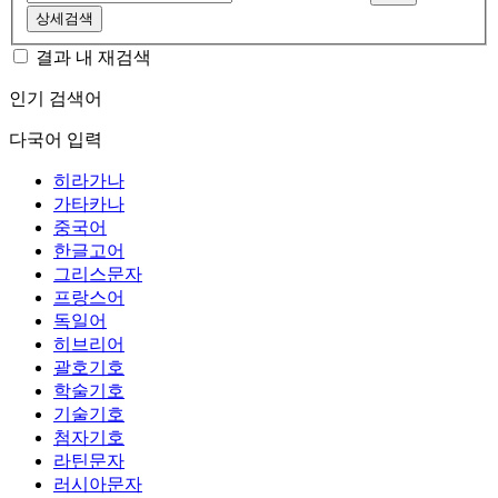
상세검색
결과 내 재검색
인기 검색어
다국어 입력
히라가나
가타카나
중국어
한글고어
그리스문자
프랑스어
독일어
히브리어
괄호기호
학술기호
기술기호
첨자기호
라틴문자
러시아문자