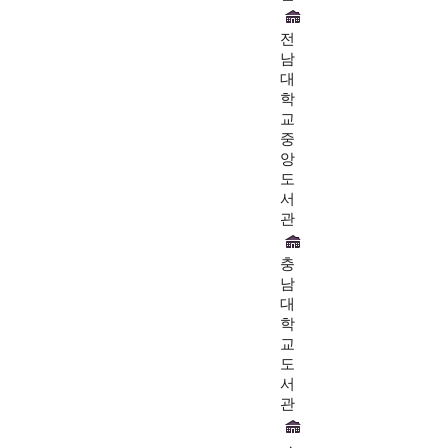
전
남
대
학
교
중
앙
도
서
관
충
남
대
학
교
도
서
관