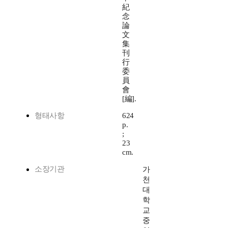
紀
念
論
文
集
刊
行
委
員
會
[編].
형태사항
624
p.
;
23
cm.
소장기관
가
천
대
학
교
중