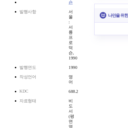
숀
발행사항
서
나만을 위한
울
:
서
륭
프
로
덕
숀,
1990
발행연도
1990
작성언어
영
어
KDC
688.2
자료형태
비
도
서
(평
면
영