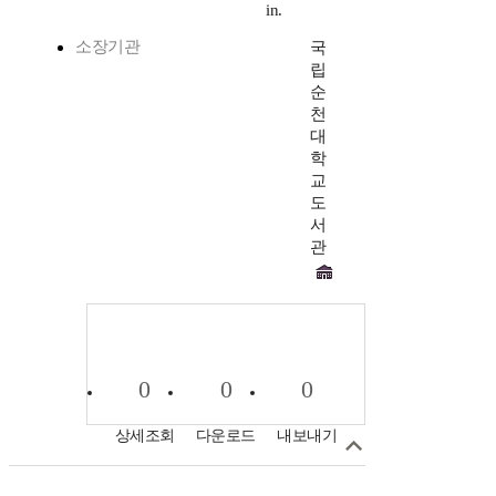
in.
소장기관
국
립
순
천
대
학
교
도
서
관
0
0
0
상세조회
다운로드
내보내기