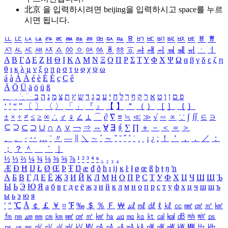
北京 을 입력하시려면
beijing
을 입력하시고 space를 누르
시면 됩니다.
ㅥ
ㅦ
ㅧ
ㅨ
ㅩ
ㅪ
ㅫ
ㅬ
ㅭ
ㅮ
ㅯ
ㅰ
ㅱ
ㅲ
ㅳ
ㅴ
ㅵ
ㅶ
ㅷ
ㅸ
ㅹ
ㅺ
ㅻ
ㅼ
ㅽ
ㅾ
ㅿ
ㆀ
ㆁ
ㆂ
ㆃ
ㆄ
ㆅ
ㆆ
ㆇ
ㆈ
ㆉ
ㆊ
ㆋ
ㆌ
ㆍ
ㆎ
Α
Β
Γ
Δ
Ε
Ζ
Η
Θ
Ι
Κ
Λ
Μ
Ν
Ξ
Ο
Π
Ρ
Σ
Τ
Υ
Φ
Χ
Ψ
Ω
α
β
γ
δ
ε
ζ
η
θ
ι
κ
λ
μ
ν
ξ
ο
π
ρ
σ
τ
υ
φ
χ
ψ
ω
á
à
Á
À
é
è
É
È
ç
Ç
ê
Ä
Ö
Ü
ä
ö
ü
ß
ְ
ֳ
ֲ
ֱ
ָ
ַ
ֵ
ֶ
ִ
ֹ
ּ
ֻ
ׂ
ׁ
ּ
ב
ה
נ
מ
צ
ת
ץ
ש
ד
ג
כ
ע
י
ח
ל
ך
ף
ק
ר
א
ט
ו
ן
ם
פ
‘
’
“
”
〔
〕
〈
〉
「
」
『
』
【
】
＂
（
）
［
］
｛
｝
±
×
÷
≠
≤
≥
∞
∴
♂
♀
∠
⊥
⌒
∂
∇
≡
≒
≪
≫
√
∽
∝
∵
∫
∬
∈
∋
⊆
⊇
⊂
⊃
∪
∩
∧
∨
￢
⇒
⇔
∀
∃
∮
∑
∏
＋
－
＜
＝
＞
、
。
·
‥
…
¨
〃
―
∥
＼
∼
´
～
ˇ
˘
˝
˚
˙
¸
˛
¡
¿
ː
！
＇
，
．
／
：
；
？
＾
＿
｀
｜
½
⅓
⅔
¼
¾
⅛
⅜
⅝
⅞
¹
²
³
⁴
ⁿ
₁
₂
₃
₄
Æ
Ð
Ħ
Ĳ
Ł
Ø
Œ
Þ
Ŧ
Ŋ
æ
đ
ð
ħ
ı
ĳ
ĸ
ŀ
ł
ø
œ
ß
þ
ŧ
ŋ
ŉ
А
Б
В
Г
Д
Е
Ё
Ж
З
И
Й
К
Л
М
Н
О
П
Р
С
Т
У
Ф
Х
Ц
Ч
Ш
Щ
Ъ
Ы
Ь
Э
Ю
Я
а
б
в
г
д
е
ё
ж
з
и
й
к
л
м
н
о
п
р
с
т
у
ф
х
ц
ч
ш
щ
ъ
ы
ь
э
ю
я
′
″
℃
Å
￠
￡
￥
¤
℉
‰
＄
％
Ｆ
￦
㎕
㎖
㎗
ℓ
㎘
㏄
㎣
㎤
㎥
㎦
㎙
㎚
㎛
㎜
㎝
㎞
㎟
㎠
㎡
㎢
㏊
㎍
㎎
㎏
㏏
㎈
㎉
㏈
㎧
㎨
㎰
㎱
㎲
㎳
㎴
㎵
㎶
㎷
㎸
㎹
㎀
㎁
㎂
㎃
㎄
㎺
㎻
㎽
㎾
㎿
㎐
㎑