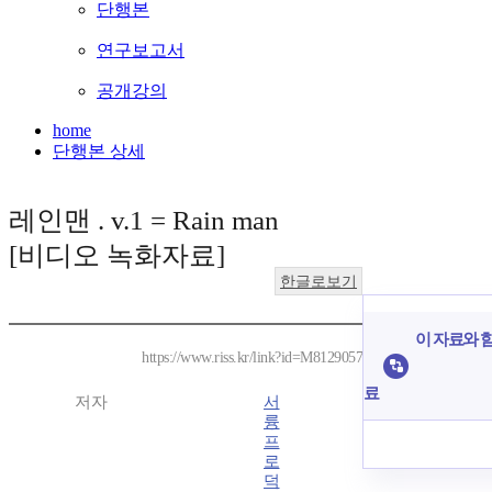
단행본
연구보고서
공개강의
home
단행본 상세
레인맨 . v.1 = Rain man
[비디오 녹화자료]
한글로보기
이 자료와 함
https://www.riss.kr/link?id=M8129057
료
저자
서
륭
프
로
덕