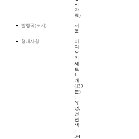
사
자
료)
발행국(도시)
서
울
형태사항
비
디
오
카
세
트
1
개
(139
분)
:
유
성,
천
연
색
;
3/4