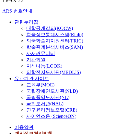
1599-3122
ARS 번호안내
관련누리집
대학공개강의(KOCW)
학술정보통계시스템(Rinfo)
외국학술지지원센터(FRIC)
학술관계분석서비스(SAM)
사서커뮤니티
기관회원
지식나눔(LOOK)
의학전자도서관(MEDLIS)
유관기관 사이트
교육부(MOE)
국립장애인도서관(NLD)
국립중앙도서관(NL)
국회도서관(NAL)
연구윤리정보포털(CRE)
사이언스온 (ScienceON)
이용약관
개인정보처리방침