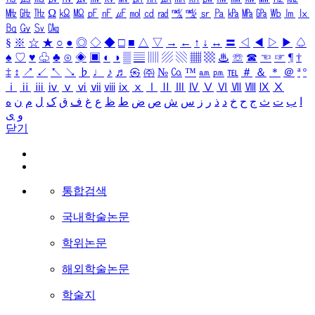
㎒
㎓
㎔
Ω
㏀
㏁
㎊
㎋
㎌
㏖
㏅
㎭
㎮
㎯
㏛
㎩
㎪
㎫
㎬
㏝
㏐
㏓
㏃
㏉
㏜
㏆
§
※
☆
★
○
●
◎
◇
◆
□
■
△
▽
→
←
↑
↓
↔
〓
◁
◀
▷
▶
♤
♠
♡
♥
♧
♣
⊙
◈
▣
◐
◑
▒
▤
▥
▨
▧
▦
▩
♨
☏
☎
☜
☞
¶
†
‡
↕
↗
↙
↖
↘
♭
♩
♪
♬
㉿
㈜
№
㏇
™
㏂
㏘
℡
＃
＆
＊
＠
ª
º
ⅰ
ⅱ
ⅲ
ⅳ
ⅴ
ⅵ
ⅶ
ⅷ
ⅸ
ⅹ
Ⅰ
Ⅱ
Ⅲ
Ⅳ
Ⅴ
Ⅵ
Ⅶ
Ⅷ
Ⅸ
Ⅹ
ا
ب
ت
ث
ج
ح
خ
د
ذ
ر
ز
س
ش
ص
ض
ط
ظ
ع
غ
ف
ق
ک
ل
م
ن
ه
و
ی
닫기
통합검색
국내학술논문
학위논문
해외학술논문
학술지