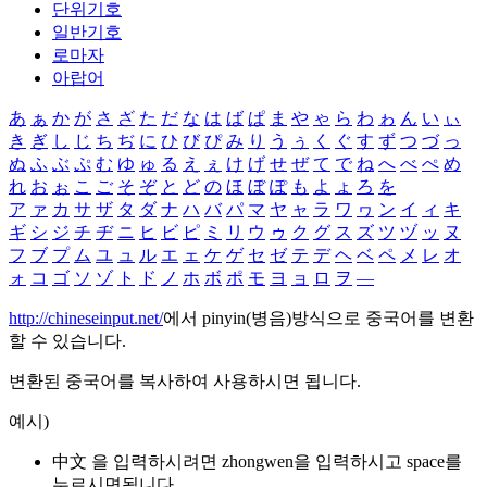
단위기호
일반기호
로마자
아랍어
あ
ぁ
か
が
さ
ざ
た
だ
な
は
ば
ぱ
ま
や
ゃ
ら
わ
ゎ
ん
い
ぃ
き
ぎ
し
じ
ち
ぢ
に
ひ
び
ぴ
み
り
う
ぅ
く
ぐ
す
ず
つ
づ
っ
ぬ
ふ
ぶ
ぷ
む
ゆ
ゅ
る
え
ぇ
け
げ
せ
ぜ
て
で
ね
へ
べ
ぺ
め
れ
お
ぉ
こ
ご
そ
ぞ
と
ど
の
ほ
ぼ
ぽ
も
よ
ょ
ろ
を
ア
ァ
カ
サ
ザ
タ
ダ
ナ
ハ
バ
パ
マ
ヤ
ャ
ラ
ワ
ヮ
ン
イ
ィ
キ
ギ
シ
ジ
チ
ヂ
ニ
ヒ
ビ
ピ
ミ
リ
ウ
ゥ
ク
グ
ス
ズ
ツ
ヅ
ッ
ヌ
フ
ブ
プ
ム
ユ
ュ
ル
エ
ェ
ケ
ゲ
セ
ゼ
テ
デ
ヘ
ベ
ペ
メ
レ
オ
ォ
コ
ゴ
ソ
ゾ
ト
ド
ノ
ホ
ボ
ポ
モ
ヨ
ョ
ロ
ヲ
―
http://chineseinput.net/
에서 pinyin(병음)방식으로 중국어를 변환
할 수 있습니다.
변환된 중국어를 복사하여 사용하시면 됩니다.
예시)
中文 을 입력하시려면
zhongwen
을 입력하시고 space를
누르시면됩니다.