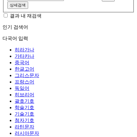
상세검색
결과 내 재검색
인기 검색어
다국어 입력
히라가나
가타카나
중국어
한글고어
그리스문자
프랑스어
독일어
히브리어
괄호기호
학술기호
기술기호
첨자기호
라틴문자
러시아문자