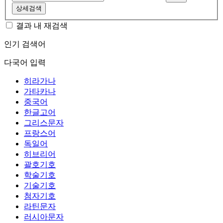
상세검색
결과 내 재검색
인기 검색어
다국어 입력
히라가나
가타카나
중국어
한글고어
그리스문자
프랑스어
독일어
히브리어
괄호기호
학술기호
기술기호
첨자기호
라틴문자
러시아문자