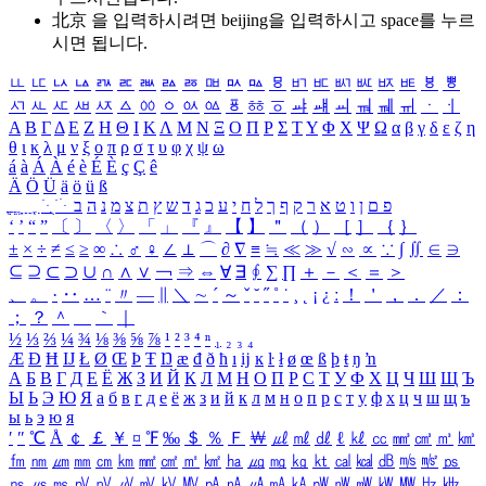
北京 을 입력하시려면
beijing
을 입력하시고 space를 누르
시면 됩니다.
ㅥ
ㅦ
ㅧ
ㅨ
ㅩ
ㅪ
ㅫ
ㅬ
ㅭ
ㅮ
ㅯ
ㅰ
ㅱ
ㅲ
ㅳ
ㅴ
ㅵ
ㅶ
ㅷ
ㅸ
ㅹ
ㅺ
ㅻ
ㅼ
ㅽ
ㅾ
ㅿ
ㆀ
ㆁ
ㆂ
ㆃ
ㆄ
ㆅ
ㆆ
ㆇ
ㆈ
ㆉ
ㆊ
ㆋ
ㆌ
ㆍ
ㆎ
Α
Β
Γ
Δ
Ε
Ζ
Η
Θ
Ι
Κ
Λ
Μ
Ν
Ξ
Ο
Π
Ρ
Σ
Τ
Υ
Φ
Χ
Ψ
Ω
α
β
γ
δ
ε
ζ
η
θ
ι
κ
λ
μ
ν
ξ
ο
π
ρ
σ
τ
υ
φ
χ
ψ
ω
á
à
Á
À
é
è
É
È
ç
Ç
ê
Ä
Ö
Ü
ä
ö
ü
ß
ְ
ֳ
ֲ
ֱ
ָ
ַ
ֵ
ֶ
ִ
ֹ
ּ
ֻ
ׂ
ׁ
ּ
ב
ה
נ
מ
צ
ת
ץ
ש
ד
ג
כ
ע
י
ח
ל
ך
ף
ק
ר
א
ט
ו
ן
ם
פ
‘
’
“
”
〔
〕
〈
〉
「
」
『
』
【
】
＂
（
）
［
］
｛
｝
±
×
÷
≠
≤
≥
∞
∴
♂
♀
∠
⊥
⌒
∂
∇
≡
≒
≪
≫
√
∽
∝
∵
∫
∬
∈
∋
⊆
⊇
⊂
⊃
∪
∩
∧
∨
￢
⇒
⇔
∀
∃
∮
∑
∏
＋
－
＜
＝
＞
、
。
·
‥
…
¨
〃
―
∥
＼
∼
´
～
ˇ
˘
˝
˚
˙
¸
˛
¡
¿
ː
！
＇
，
．
／
：
；
？
＾
＿
｀
｜
½
⅓
⅔
¼
¾
⅛
⅜
⅝
⅞
¹
²
³
⁴
ⁿ
₁
₂
₃
₄
Æ
Ð
Ħ
Ĳ
Ł
Ø
Œ
Þ
Ŧ
Ŋ
æ
đ
ð
ħ
ı
ĳ
ĸ
ŀ
ł
ø
œ
ß
þ
ŧ
ŋ
ŉ
А
Б
В
Г
Д
Е
Ё
Ж
З
И
Й
К
Л
М
Н
О
П
Р
С
Т
У
Ф
Х
Ц
Ч
Ш
Щ
Ъ
Ы
Ь
Э
Ю
Я
а
б
в
г
д
е
ё
ж
з
и
й
к
л
м
н
о
п
р
с
т
у
ф
х
ц
ч
ш
щ
ъ
ы
ь
э
ю
я
′
″
℃
Å
￠
￡
￥
¤
℉
‰
＄
％
Ｆ
￦
㎕
㎖
㎗
ℓ
㎘
㏄
㎣
㎤
㎥
㎦
㎙
㎚
㎛
㎜
㎝
㎞
㎟
㎠
㎡
㎢
㏊
㎍
㎎
㎏
㏏
㎈
㎉
㏈
㎧
㎨
㎰
㎱
㎲
㎳
㎴
㎵
㎶
㎷
㎸
㎹
㎀
㎁
㎂
㎃
㎄
㎺
㎻
㎽
㎾
㎿
㎐
㎑