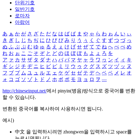
단위기호
일반기호
로마자
아랍어
あ
ぁ
か
が
さ
ざ
た
だ
な
は
ば
ぱ
ま
や
ゃ
ら
わ
ゎ
ん
い
ぃ
き
ぎ
し
じ
ち
ぢ
に
ひ
び
ぴ
み
り
う
ぅ
く
ぐ
す
ず
つ
づ
っ
ぬ
ふ
ぶ
ぷ
む
ゆ
ゅ
る
え
ぇ
け
げ
せ
ぜ
て
で
ね
へ
べ
ぺ
め
れ
お
ぉ
こ
ご
そ
ぞ
と
ど
の
ほ
ぼ
ぽ
も
よ
ょ
ろ
を
ア
ァ
カ
サ
ザ
タ
ダ
ナ
ハ
バ
パ
マ
ヤ
ャ
ラ
ワ
ヮ
ン
イ
ィ
キ
ギ
シ
ジ
チ
ヂ
ニ
ヒ
ビ
ピ
ミ
リ
ウ
ゥ
ク
グ
ス
ズ
ツ
ヅ
ッ
ヌ
フ
ブ
プ
ム
ユ
ュ
ル
エ
ェ
ケ
ゲ
セ
ゼ
テ
デ
ヘ
ベ
ペ
メ
レ
オ
ォ
コ
ゴ
ソ
ゾ
ト
ド
ノ
ホ
ボ
ポ
モ
ヨ
ョ
ロ
ヲ
―
http://chineseinput.net/
에서 pinyin(병음)방식으로 중국어를 변환
할 수 있습니다.
변환된 중국어를 복사하여 사용하시면 됩니다.
예시)
中文 을 입력하시려면
zhongwen
을 입력하시고 space를
누르시면됩니다.