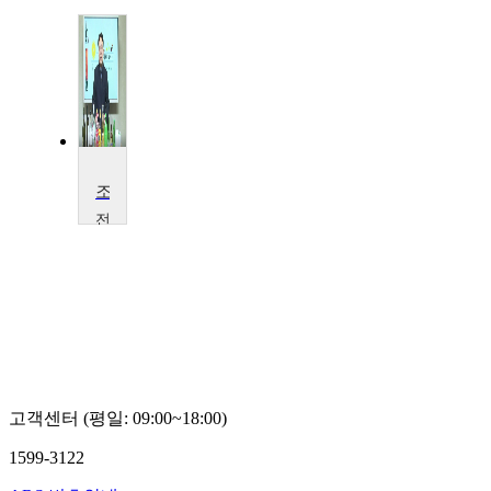
조주음료론 및 실습
전
주
대
학
교
이
대
희
고객센터 (평일: 09:00~18:00)
1599-3122