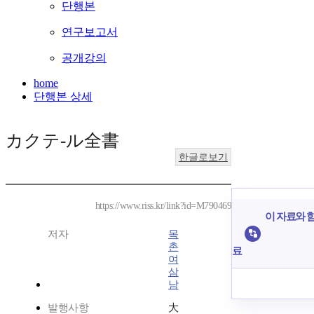
단행본
연구보고서
공개강의
home
단행본 상세
カクテ-ル全書
한글로보기
https://www.riss.kr/link?id=M790469
이 자료와 함
저자
목
촌
료
여
삼
남
발행사항
大