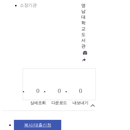
소장기관
영
남
대
학
교
도
서
관
0
0
0
상세조회
다운로드
내보내기
복사/대출신청