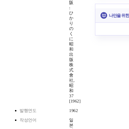
阪
:
ひ
나만을 위한
か
り
の
く
に
昭
和
出
版
株
式
會
社,
昭
和
37
[1962]
발행연도
1962
작성언어
일
본