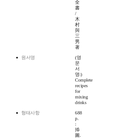
全
書
/
木
村
與
三
男
著
원서명
(영
문
서
명:)
Complete
recipes
for
mixing
drinks
형태사항
688
p.
:
揷
圖.