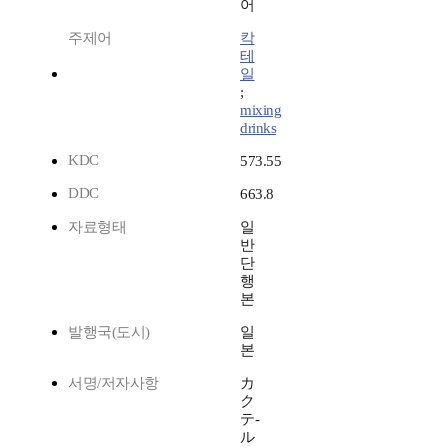
어
주제어
칵
테
일
;
mixing
drinks
KDC
573.55
DDC
663.8
자료형태
일
반
단
행
본
발행국(도시)
일
본
서명/저자사항
カ
ク
テ-
ル