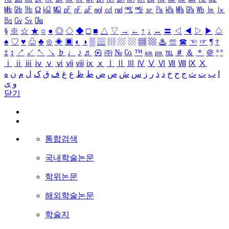
㎒
㎓
㎔
Ω
㏀
㏁
㎊
㎋
㎌
㏖
㏅
㎭
㎮
㎯
㏛
㎩
㎪
㎫
㎬
㏝
㏐
㏓
㏃
㏉
㏜
㏆
§
※
☆
★
○
●
◎
◇
◆
□
■
△
▽
→
←
↑
↓
↔
〓
◁
◀
▷
▶
♤
♠
♡
♥
♧
♣
⊙
◈
▣
◐
◑
▒
▤
▥
▨
▧
▦
▩
♨
☏
☎
☜
☞
¶
†
‡
↕
↗
↙
↖
↘
♭
♩
♪
♬
㉿
㈜
№
㏇
™
㏂
㏘
℡
＃
＆
＊
＠
ª
º
ⅰ
ⅱ
ⅲ
ⅳ
ⅴ
ⅵ
ⅶ
ⅷ
ⅸ
ⅹ
Ⅰ
Ⅱ
Ⅲ
Ⅳ
Ⅴ
Ⅵ
Ⅶ
Ⅷ
Ⅸ
Ⅹ
ا
ب
ت
ث
ج
ح
خ
د
ذ
ر
ز
س
ش
ص
ض
ط
ظ
ع
غ
ف
ق
ک
ل
م
ن
ه
و
ی
닫기
통합검색
국내학술논문
학위논문
해외학술논문
학술지